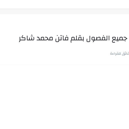
 جميع الفصول بقلم فاتن محمد شاكر
ب في ثوانٍ
 على هويته ،...
ن.. شيوخ التريند وصناعة وعي...