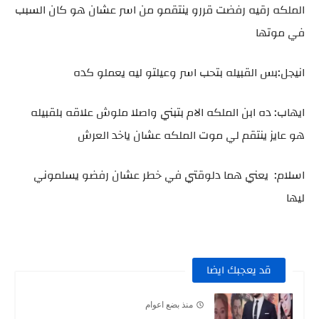
الملكه رقيه رفضت قررو ينتقمو من اسر عشان هو كان السبب
في موتها
انيجل:بس القبيله بتحب اسر وعيلتو ليه يعملو كده
ايهاب: ده ابن الملكه الام بتبني واصلا ملوش علاقه بلقبيله
هو عايز ينتقم لي موت الملكه عشان ياخد العرش
اسلام: يعني هما دلوقتي في خطر عشان رفضو يسلموني
ليها
قد يعجبك ايضا
منذ بضع اعوام