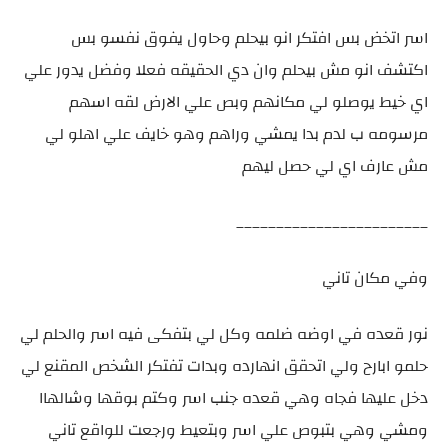
اسر اتخض بس افتكر انو بيحلم وحاول يفوق نفسو بس
اكتشف انو مش بيحلم وان دي الحقيقه فعلا وفضل يدور علي
اي خيط يوصلو لي مكانهم وبص علي الارض لقه اسهم
مرسومه ب لدم بدا يمشي وراهم وهو خايف علي اهلو لي
مش عارف اي لي حصل ليهم
________________________
وفي مكان تاني
نور قعده في اوضه ضلمه وكل لي بتفكى فيه اسر والحلم لي
حلمو ابارح ولي اتحقق انهارده وبدات تفتكر الشخص المقنع لي
دخل عليها فجاه وهي قعده جنب اسر وكتم بوقها وشالهاا
ومشي وهي بتبوص علي اسر وبتعيط ورجعت للواقع تاني