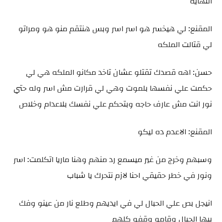
النهاية
المقنع: لي هيخسر هو اسر اسر وبس هنتقم منو هو ومراتو
لي قتالت الملكه
حسن: اهه قصدك تقتلو عشان تاخد مكانو الملكه هي لي
حكمت علي نفسها بلموت وهي لي قرارت مش اسر وله حتي
نور انت مش عارف حاجه وبتحكم علي نفسك بلاعدام وخلاص
المقنع: الاعدم ده ليكو
وسبهم وخرج من غير ميسمع رد منهم وهنا ماريا اتكلمت: اسر
ونور في خطر حقيقي احنا لازم نتحرك يا شباب
انيجل بص علي الحبال لي في ايديهم وطلع نار من عينو وفك
بيها الحبال وقامو وقفو كلهم