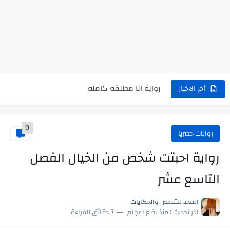
نتينتيجة الثانوية العامة 2025 بالاسم ورقم الجلوس.. الرابط الرسمى للحصول...
رواية حماتي رمت اكلي كاملة
رواية انا مطلقه كامله
أخر الاخبار
رواية رجعت من السفر فجأه كامله
رواية بنتي اللي عندها 8 سنين بعتتلي رسالة على الموبايل...
0
روايات حصريا
سر شراب ابني كامله
رواية احبتت شخص من الخيال الفصل
أجمل طريقة لإهداء دعاء مميز لمن تحب في ثوانٍ
التاسع عشر
استعلم الآن عن نتيجة الثانوية العامة 2026 برقم الجلوس والاسم
المجد للقصص والحكايات
في الوقت اللي العالم فيه بيحاول يدور على هويته ،...
اخر تحديث :
منذ بضع اعوام
7 دقائق للقراءة
اللعب في سيكولوجية الراجل باسم الدين.. شيوخ التريند وصناعة وعي...