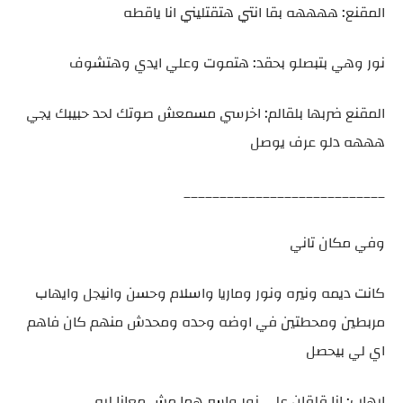
المقنع: ههههه بقا انتي هتقتليني انا ياقطه
نور وهي بتبصلو بحقد: هتموت وعلي ايدي وهتشوف
المقنع ضربها بلقالم: اخرسي مسمعش صوتك لحد حبيبك يجي
هههه دلو عرف يوصل
____________________________
وفي مكان تاني
كانت ديمه ونيره ونور وماريا واسلام وحسن وانيجل وايهاب
مربطين ومحطتين في اوضه وحده ومحدش منهم كان فاهم
اي لي بيحصل
ايهاب: انا قلقان علي نور واسر هما مش معانا ليه