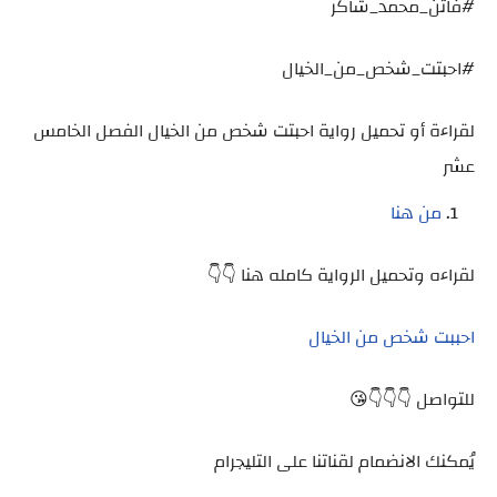
#فاتن_محمد_شاكر
#احبتت_شخص_من_الخيال
لقراءة أو تحميل رواية احبتت شخص من الخيال الفصل الخامس
عشر
من هنا
لقراءه وتحميل الرواية كامله هنا 👇👇
احببت شخص من الخيال
للتواصل 👇👇👇😘
يُمكنك الانضمام لقناتنا على التليجرام