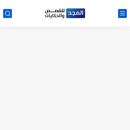
نتينتيجة الثانوية العامة 2025 بالاسم ورقم الجلوس.. الرابط الرسمى للحصول...