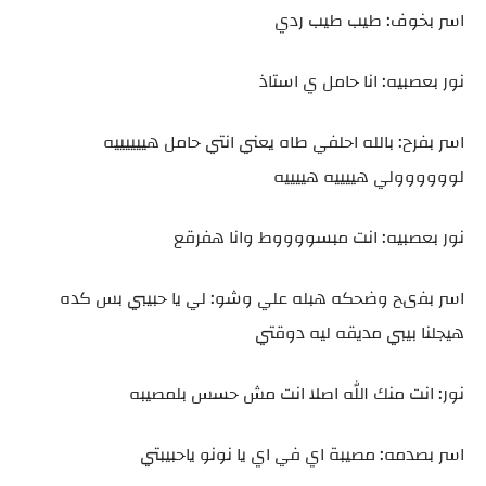
اسر بخوف: طيب طيب ردي
نور بعصبيه: انا حامل ي استاذ
اسر بفرح: بالله احلفي طاه يعني انتي حامل هييييييه
لوووووولي هييييه هييييه
نور بعصبيه: انت مبسووووط وانا هفرقع
اسر بفىح وضحكه هبله علي وشو: لي يا حبيبي بس كده
هيجلنا بيبي مديقه ليه دوقتي
نور: انت منك الله اصلا انت مش حسس بلمصيبه
اسر بصدمه: مصيبة اي في اي يا نونو ياحبيبتي