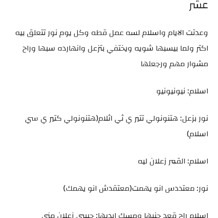
عشر
وعدتت الايام واسلام لسه عمل قطه وكل يوم نور تتعلق بيه
اكتر ولما بيسبها شويه ويختفي بتزعل وانهارده سبها وراح
مشوار مهم ورجعلها
اسلام: نيونيونيو
نور بزعل: هتنونولي تتير ي ثي اثلام(هتنونولي كتير ي سي
اسلام)
اسلام: القمر زعلان ليه
نور: معتددس انو يهمت(معتقدش انو يهمك)
اسلام راح قعد جنبها ومسك ايديها: حبيبي زعلان مني