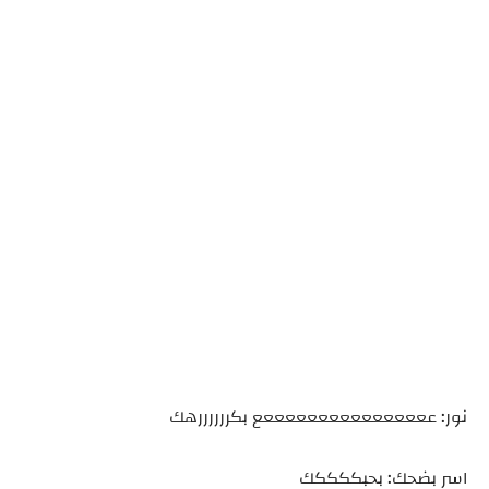
نور: ععععععععععععععععع بكررررررهك
اسر بضحك: بحبككككك