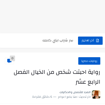
رواية حماتي رمت اكلي كاملة
رواية انا مطلقه كامله
رواية رجعت من السفر فجأه كامله
رواية بنتي اللي عندها 8 سنين بعتتلي رسالة على الموبايل...
سر شراب ابني كامله
أخر الاخبار
أجمل طريقة لإهداء دعاء مميز لمن تحب في ثوانٍ
0
استعلم الآن عن نتيجة الثانوية العامة 2026 برقم الجلوس والاسم
روايات حصريا
في الوقت اللي العالم فيه بيحاول يدور على هويته ،...
رواية احبتت شخص من الخيال الفصل
اللعب في سيكولوجية الراجل باسم الدين.. شيوخ التريند وصناعة وعي...
الرابع عشر
المجد للقصص والحكايات
اخر تحديث :
منذ بضع اعوام
6 دقائق للقراءة