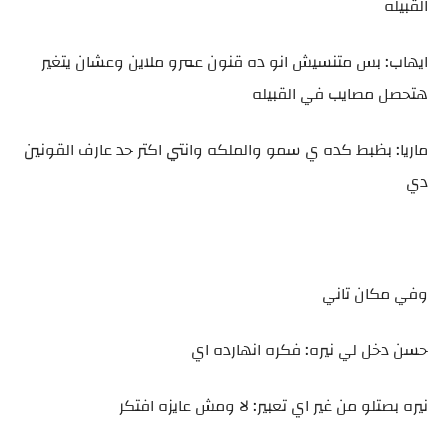
القبيله
ايهاب: بس متنسيش انو ده قنون عمرو ملاين وعشان يتغير
هتحصل مصايب في القبيله
ماريا: بظبط كده ي سمو والملكه وانتي اكتر حد عارف القونين
دي
وفي مكان تاني
حسن دخل لي نيره: فكره انهارده اي
نيره بصتلو من غير اي تعبير: لا ومش عايزه افتكر