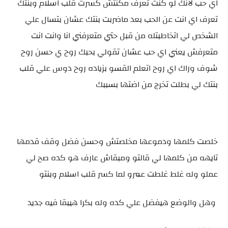
اي حب لانك لو كنت تعرف مكنتش كسرت قلب اسلام وبنتك
تعرف اي انت عن الحب بعد ماضربت بنتك عشان بتسال علي
الشخص لي اتخاطبتله من قبل حتي متعرفني انا وانت انت
متعرفش يعني اي حب عشان تقولي بحبك روح ي حسن روح
شوف وراك اي روح اتعلم القسو بزياده روح دوس علي قلب
بنتك لي بطلت تخرج من اضتها بسببك
خلصت كلمها ودموعها مخلصتش وحسن فضل وقف قدمها
تايهه من كلمها لي قالتو ومبقاش عارف هو كده صح لي
عملو وله غلط غلطت عمرو لما كسر قلب اسلام وبنتو
وهل والوضع هيفضل علي كده وله بكرا هيبقا فيه جديد