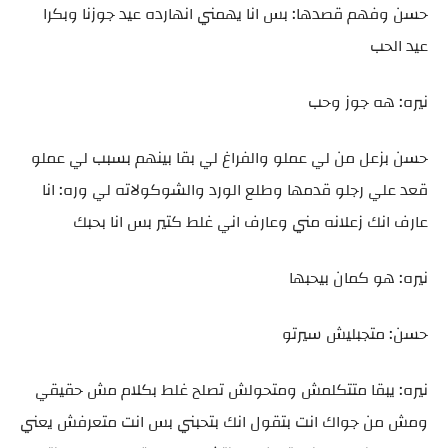
حسن وفهم قصدها: بس انا يهمني انهارده عيد جوزنا وبكرا
عيد الحب
نيره: هه جوز وحب
حسن بزعل من لي عملو والفراغ لي بقا بينهم بسبب لي عملو
قعد علي رجلو قدمها وطلع الورد والشوكولاته لي وره: انا
عارف انك زعلانه مني وعارف اني غلط كتير بس انا بحبك
نيره: هو كمان بيحبها
حسن: متجبليش سيرتو
نيره: يبقا متتكلمش ومتحولش تصلح غلط بكلام مش حقيقي
ومش من جواك انت بتقول انك بتحبني بس انت متعرفش يعني