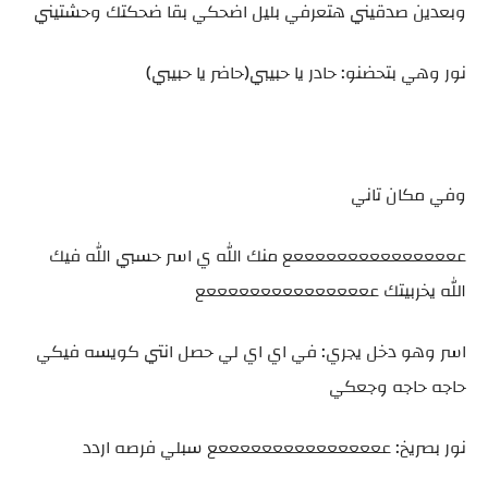
وبعدين صدقيني هتعرفي بليل اضحكي بقا ضحكتك وحشتيني
نور وهي بتحضنو: حادر يا حبيبي(حاضر يا حبيبي)
وفي مكان تاني
ععععععععععععععععع منك الله ي اسر حسبي الله فيك
الله يخربيتك ععععععععععععععععع
اسر وهو دخل يجري: في اي اي لي حصل انتي كويسه فيكي
حاجه حاجه وجعكي
نور بصريخ: ععععععععععععععععع سبلي فرصه اردد