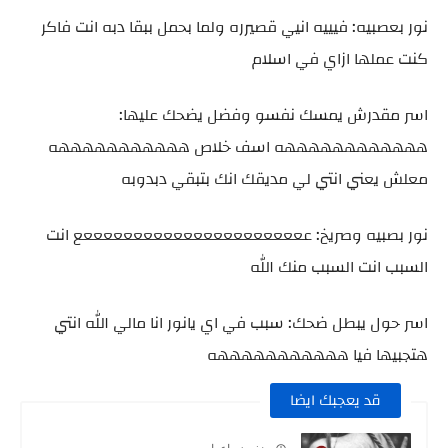
نور بعصبيه: فيييه انيي قصيرره ولما بحمل ببقا دبه انت فاكر
كنت عملها ازاي في اسلام
اسر مقدرش يمسك نفسو وفضل يضحك عليها:
ههههههههههههه اسف خلاص هههههههههههه
معلش يعني انتي لي مديقك انك بتبقي دبدوبه
نور بصبيه وصريخ: عععععععععععععععععععععععع انت
السبب انت السبب منك الله
اسر حول يبطل ضحك: سبب في اي يانور انا مالي الله انتي
هتجبيها فيا هههههههههههه
قد يعجبك ايضا