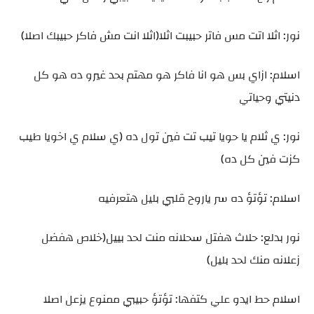
نور: اثلا اتت مس فاتر حبيبت اثلا(اثلا انت مش فاكر حبيبك اصلا)
اسلام: ازاي بس هو انا فاكر هو مهتم بحد غيرو ده هو كل
دنيتي وحياتي
نور: ي ثلام يا حويا تيب تت فين تول ده (ي سلام ي اخويا طيب
كزت فين كل ده)
اسلام: تؤتؤ ده سر ياروح قلبي بليل هتعرفيه
نور بدلع: حلاث هفتل سحلانه منت لحد بييل(خلاص هفضل
زعلانه منك لحد بليل)
اسلام حط ايدو علي كتفها: تؤتؤ حبيبي ممنوع يزعل اصلا