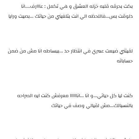
بكت بحرقه قلبه خزله العشق و هي تكمل : عااارف....انا
دلوقت بس...فاللحظه الي انت بتلغيني من حياتك ...بصيت ورايا
لقيتني ضيعت عمري في انتظار حد ...ببساطه انا مش من ضمن
حساباته
كنت ليا كل حياتي...و انا ...اناااااا معرفش كنت ايه الصراحه
بالنسبالك...مش لقيالي وصف في حياتك