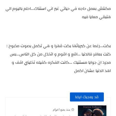
مكنتش بعمل حاجه في حياتي غير اني استناك...احلم باليوم الي
هتبقي معايا فيه
بكت...رغما عن كبريائها بكت قهرا و هي تكمل بصوت مذبوح :
كنت بعافر فالدنيا ...اقع و اقوم و اتخذل من كل الناس...بس
مجرد ان جوايا مستنيك ...كانت الفكره كفيله تخليني اقف و
اهد الدنيا عشان اكمل
قد يعجبك ايضا
منذ بضع اعوام