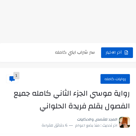
رواية حماتي رمت اكلي كاملة
رواية انا مطلقه كامله
رواية رجعت من السفر فجأه كامله
رواية بنتي اللي عندها 8 سنين بعتتلي رسالة على الموبايل...
سر شراب ابني كامله
أخر الاخبار
أجمل طريقة لإهداء دعاء مميز لمن تحب في ثوانٍ
1
استعلم الآن عن نتيجة الثانوية العامة 2026 برقم الجلوس والاسم
روايات كامله
في الوقت اللي العالم فيه بيحاول يدور على هويته ،...
رواية موسي الجزء الثاني كامله جميع
اللعب في سيكولوجية الراجل باسم الدين.. شيوخ التريند وصناعة وعي...
الفصول بقلم فريدة الحلواني
المجد للقصص والحكايات
اخر تحديث :
منذ بضع اعوام
6 دقائق للقراءة