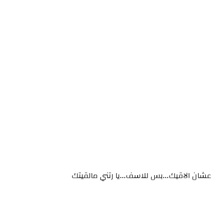
عشان الاقيك...بس للاسف...يا رتني مالقيتك