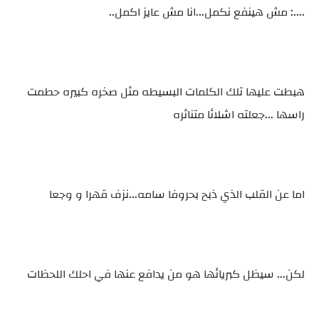
....: مش هينفع نكمل...انا مش عايز اكمل..
هبطت عليها تلك الكلمات البسيطه مثل صخره كبيره حطمت
راسها ...جعلته اشلائا متناثره
اما عن القلب الذي ذبح بحروفا سامه...نزف قهرا و وجعا
لكن... سيظل كبريائها هو من يدافع عنها في احلك اللحظات