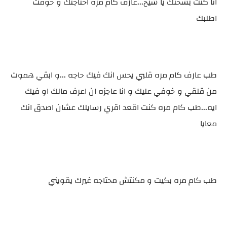
انا كنت بشحتك يا شيخ...عارف كام مره احتاجتك و خوفت
اطلبك
طب عارف كام مره قلبي يحس انك فيك حاجه ...و ابقي هموت
من قلقي و خوفي عليك و انا عاجزه ان اعرف مالك او فيك
ايه...طب كام مره كنت اقعد اقري رسايلك عشان اصدق انك
معايا
طب كام مره بكيت و مكنتش محتاجه غيرك يقويني