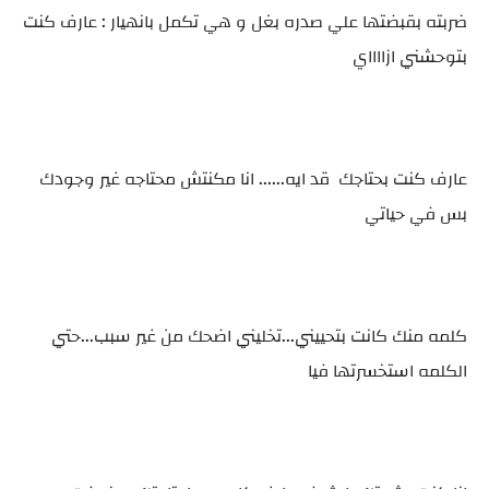
ضربته بقبضتها علي صدره بغل و هي تكمل بانهيار : عارف كنت
بتوحشني ازااااي
عارف كنت بحتاجك قد ايه...... انا مكنتش محتاجه غير وجودك
بس في حياتي
كلمه منك كانت بتحييني...تخليني اضحك من غير سبب...حتي
الكلمه استخسرتها فيا