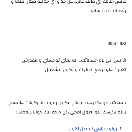
عايش حياتك زي مانت عايز...كل حد و اي حد ليه مكان فيها و
بتعمله الف حساب
الااااا اناااااا
انا بس الي بره حساباتك...ايه يعني توحشني و مقدرش
الاقيك...ايه يعني احتاجك و تكون مشغول
مسحت دموعها بعنف و هي تكمل بقوه : انا بكرهك...اقسم
بالله بكرهك...لو اطول امحي كل حاجه ليك جوايا هعملها
رواية غاليتي الفصل الاول