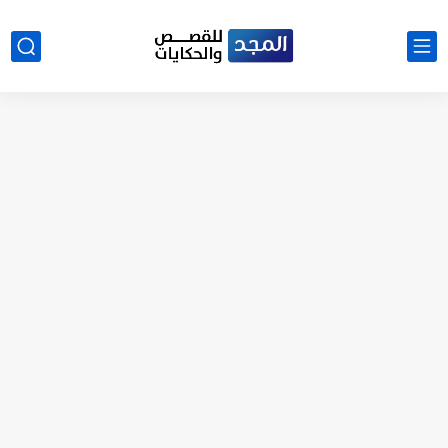
نتينتيجة الثانوية العامة 2025 بالاسم ورقم الجلوس.. الرابط الرسمى للحصول...