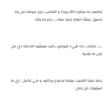
تطلعت له بنظره اكثر برودا و التهاب...خرج صوتها من واد
صحيق يملأه المرار رغما عنها.... رغم هدوئه
....: عارفه....ده شيء متوقع...كنت مستنيه اللحظه دي من
اول ما ابتدينا
رغما عنها التهبت عيناها بدموع بركانيه و هي تكمل : زي ما
استنيتك من زمان