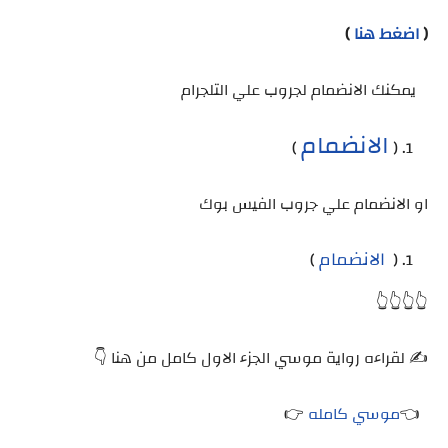
(
اضغط هنا
)
يمكنك الانضمام لجروب علي التلجرام
الانضمام
)
(
او الانضمام علي جروب الفيس بوك
الانضمام
)
(
👆👆👆👆
✍️ لقراءه رواية موسي الجزء الاول كامل من هنا 👇
👈
موسي كامله
👉