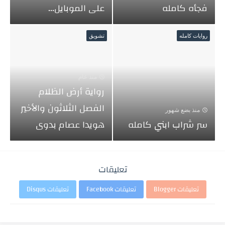
فجأه كامله
على الموبايل...
روايات كامله
تشويق
منذ عام
رواية أرض الظلام
الفصل الثلاثون والأخير
منذ بضع شهور
سر شراب ابني كامله
هويدا عصام بدوى
تعليقات
تعليقات Blogger
تعليقات Facebook
تعليقات Disqus