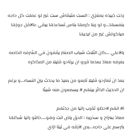
ردت ذبيده بمغزي : الست متبقاش ست غير لو عملت كل حاجه
بنفسها...و لو ربنا كرمها بناس تساعدها يبقي عالاقل جوزها
مياكولش غير من ايديها
بالاعلي ...كان الثلاث شباب الصغار يقفون في الشرفه الخاصه
بغرفه معاذ بعدما قررو ان يرتاحو قليلا من المذاكره
بعد ان تمازحو قليلا تابعو من بعيد ما يحدث بين النساء...و برغم
ان الحديث الدائر بينهم لا يسمعون منه شيئا
الا انهم لاحظو تقرب رانيا من جدتهم
معاذ بمزاح و سخريه : الحق ياض انت وهو....خالتو رانيا شكلها
بترسم علي حاجه...بص لازقه في تيتا ازاي