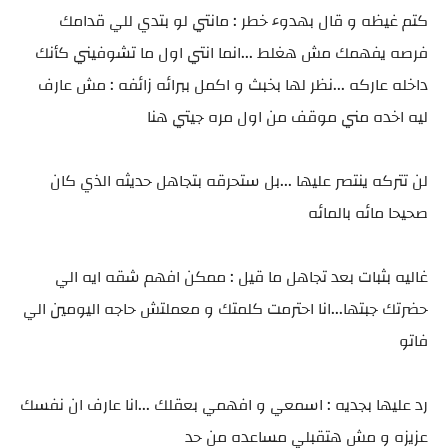
كتم غيظه و قال بهدوء خطر : مانتي لو بتدي للي قدامك
فرصه يفهمك مش هغلط ...انما انتي اول ما تشوفيني كأنك
داخله عاركه ...نظر لها بخبث و اكمل ببرائه زائفه : مش عارف
ليه اخده مني موقف من اول مره جيتي هنا
لن تتركه ينتصر عليها ...بل ستحرقه بتجاهل حديثه الذي كان
صحيحا مائه بالمائه
غاليه بثبات بعد تجاهل ما قيل : ممكن افهم شقه ايه الي
حضرتك جبتها...انا احترمت كلمتك و معملتش حاجه اليومين الي
فاتو
رد عليها بجديه : اسمعي و افهمي بعقلك ...انا عارف ان نفسك
عزيزه و مش هتقبلي مساعده من حد