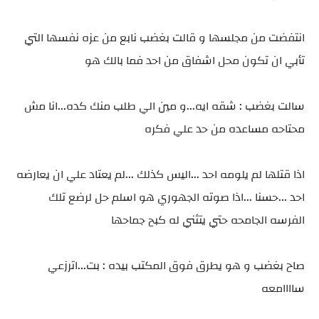
انتفضت من مجلسها و قالت بغضب نابع من عزه نفسها التي
تأبي ان تكون محل اشفاق من احد فما بالك هو
سالت بغضب : شقه ايه...و مين الي طلب منك كده...انا مش
محتاحه مساعده من حد علي فكره
اذا قتلها لم يلومه احد ...اليس كذلك ...لم يعتاد علي ان يعارضه
احد ...حسنا ...اذا صوته الجهوري هو اسلم حل لرضع تلك
الفرسه الجامحه حتي يتثني له كبح جماحها
صاح بغضب و هو يطرق فوق المكتب بيده : بت...اترزعي
ساااامعه