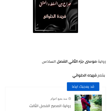
رواية
موسى جزء الثاني الفصل
السادس
بقلم
فريده الحلواني
قد يعجبك ايضا
منذ بضع اعوام
رواية المصير الفصل الثالث