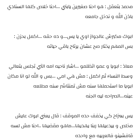
محمد بتعقل : هو احنا صغيرين يابني ...احنا خلاص كلها السنادي
باذن الله و ندخل جامعه
ابوك مكبرش عالجواز اوي يا يس...و ده حقه ...اكمل بحزن :
بس المهم يختار صح عشان يرتاح باقي حياته
معاذ : ابويا و عمو اتظلمو ...اشار ناحيه امه التي تجلس بتعالي
وسط النساء ثم اكمل : مش هي امي ...بس و الله لو انا مكان
ابويا ما استحملها سنه مش تمنتاشر سنه مطلعه
عينه...الصراحه ليه الجنه
يس بمزاح كي يخفف حده الموقف : قال يعني ابوك عايش
مخلص و بيدعيلها ربنا يهديها...ماهو مقضيها ..احنا مش لسه
قافشينو فالعربيه مع واحده