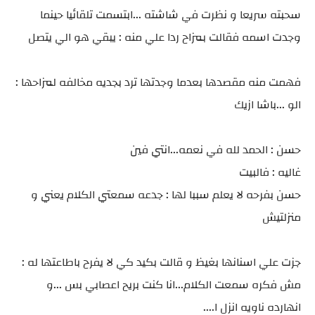
سحبته سريعا و نظرت في شاشته ...ابتسمت تلقائيا حينما
وجدت اسمه فقالت بمزاح ردا علي منه : يبقي هو الي يتصل
فهمت منه مقصدها بعدما وجدتها ترد بجديه مخالفه لمزاحها :
الو ...باشا ازيك
حسن : الحمد لله في نعمه...انتي فين
غاليه : فالبيت
حسن بفرحه لا يعلم سببا لها : جدعه سمعتي الكلام يعني و
منزلتيش
جزت علي اسنانها بغيظ و قالت بكيد كي لا يفرح باطاعتها له :
مش فكره سمعت الكلام...انا كنت بريح اعصابي بس ...و
انهارده ناويه انزل ا....