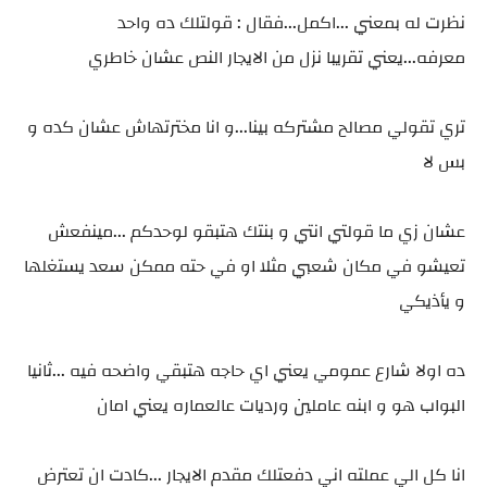
نظرت له بمعني ...اكمل...فقال : قولتلك ده واحد
معرفه...يعني تقريبا نزل من الايجار النص عشان خاطري
تري تقولي مصالح مشتركه بينا...و انا مخترتهاش عشان كده و
بس لا
عشان زي ما قولتي انتي و بنتك هتبقو لوحدكم ...مينفعش
تعيشو في مكان شعبي مثلا او في حته ممكن سعد يستغلها
و يأذيكي
ده اولا شارع عمومي يعني اي حاجه هتبقي واضحه فيه ...ثانيا
البواب هو و ابنه عاملين ورديات عالعماره يعني امان
انا كل الي عملته اني دفعتلك مقدم الايجار ...كادت ان تعترض