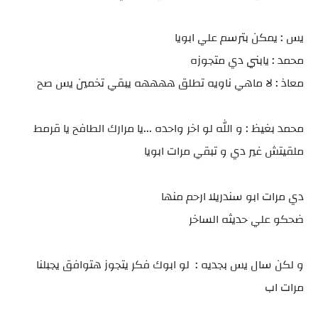
يس : يمكن بترسم علي ابويا
محمد : يابني دي متجوزه
معاذ : لا ماهي ناويه تطلق ههههه يبقي تخمين يس صح
محمد بغيظ : و الله لو اخر واحده ...يا مرارك الطافح يا قرمط
ملقيتش غير دي و تبقي مرات ابويا
دي مرات ابو سندريلا ارحم منها
ضحكو علي حديثه الساخر
و لكن سال يس بجديه : لو ابوك فكر يتجوز هتوافق يجبلنا
مرات اب