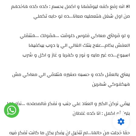
الا انه رفع كفه ليوقفها و اكمل بحسم : كده كده هاخدهم
من اول شغل هتعمليه معانا...ده لو حابه تكملي
و لو قولتي معاكي فلوس دلوقت ...هقولك ...هتنقلي
العفش بكام...علاج بنتك الغالي الي يا دوب بيكفيها
اسبوع...ده غير مايه و نور و كهربا و غاز و اكل و شرب
يعني بالعقل كده و حسبه صغيره هتلاقي الي معاكي مش
هيكفوكي شهرين
يبقي نركن الكبر و العناد علي جنب و نفكر فالمصلحه ...نظر لها
بلين ثم اكمل : انا كده غلطان
حقا خجلت من حالها...لم تتخيل ان يفكر بكل ما كانت تفكر فيه