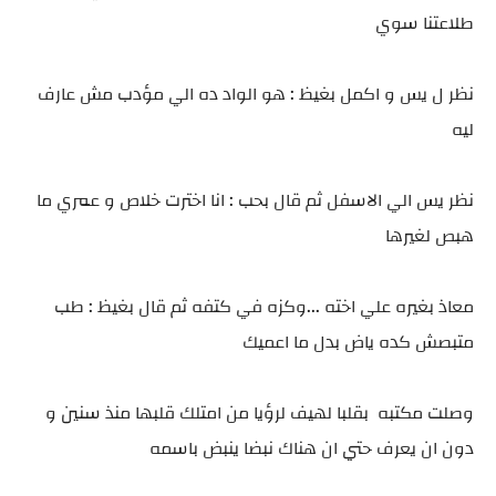
طلاعتنا سوي
نظر ل يس و اكمل بغيظ : هو الواد ده الي مؤدب مش عارف
ليه
نظر يس الي الاسفل ثم قال بحب : انا اخترت خلاص و عمري ما
هبص لغيرها
معاذ بغيره علي اخته ...وكزه في كتفه ثم قال بغيظ : طب
متبصش كده ياض بدل ما اعميك
وصلت مكتبه بقلبا لهيف لرؤيا من امتلك قلبها منذ سنين و
دون ان يعرف حتي ان هناك نبضا ينبض باسمه