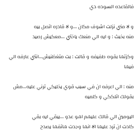
فالقاعده السوده دي
و لا مني نزلت اشوف مكان ...و لا قادره اتصل بيه
منه بخبث : و ايه الي منعك ياختي ...معكيش رصيد
وكزتها بقوه طفيفه و قالت : بت متغظنيش...انتي عارفه الي
فيها
منه : الي اعرفه ان في سبب قوي يخليكي ترني عليه...مش
بقولك اتلككي و كلميه
اليومين الي قالك عليهم اهو عدو ...يبقي ايه بقي
كادت ان ترد عليها الا انها وجدت هاتفها يصدح