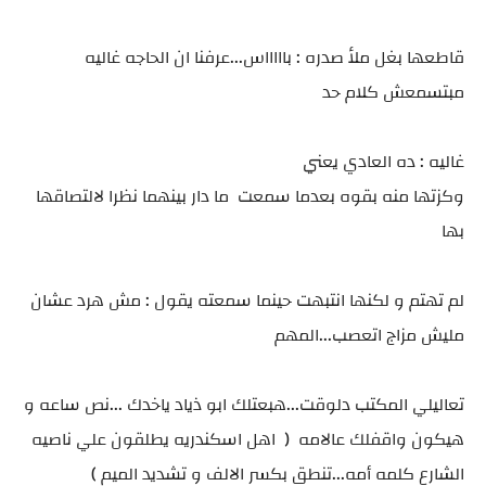
قاطعها بغل ملأ صدره : باااااس...عرفنا ان الحاجه غاليه
مبتسمعش كلام حد
غاليه : ده العادي يعني
وكزتها منه بقوه بعدما سمعت ما دار بينهما نظرا لالتصاقها
بها
لم تهتم و لكنها انتبهت حينما سمعته يقول : مش هرد عشان
مليش مزاج اتعصب...المهم
تعاليلي المكتب دلوقت...هبعتلك ابو ذياد ياخدك ...نص ساعه و
هيكون واقفلك عالامه ( اهل اسكندريه يطلقون علي ناصيه
الشارع كلمه أمه...تنطق بكسر الالف و تشديد الميم )