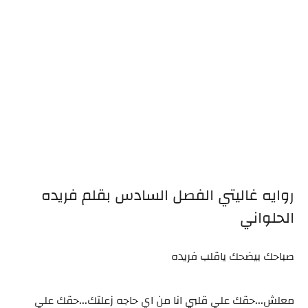
روايه غاليتي الفصل السادس بقلم فريده
الحلواني
صباحك بيضحك ياقلب فريده
معلش...حقك علي قلبي انا من اي حاجه زعلتك...حقك علي