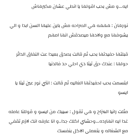
ايه...و مش بحب اقولها يا انطي عشان مكبرهاش
نورهان : هههه هي الصراحه مش باين عليها السن ابدا و الي
يشوفها مع ولادها ميصدقش انها امهم
قبلتها حفيدتها بحب ثم قالت بصدق بعيدا عت النفاق الدائر
حولها : عندك حق تيتا دي احلي حد فالدنيا
ابتسمت بحب لحفيدتها الغاليه ثم قالت : انتي نور عين تيتا يا
ايسو
مثلت رانيا المزاح و هي تقول : سيبك من ايسو و قوللنا عامله
غدا ايه انهارده...وحشني اكلك جدا..و انا عارفه انك لازم تقفي
مع الشغاله و بتعملي الاكل بنفسك