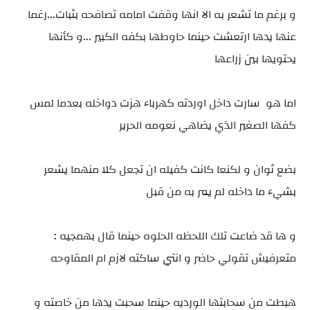
و برغم ما تشعر به الا انها وقفت امامه تصافحه بثبات...رغما
عنها يدها ارتعشت حينما حاوطها بكفه الكبير ...و كأنها
يحتويها بين زراعها
اما هو سارت داخل اوردته كهرباء هزت دواخله بعدما لمس
كفها الصغير الذي يضاهي نعومه الحرير
بضع ثوان و لكنعا كانت كفيله ان تجعل كلا منهما يشعر
بشيء ما داخله لم يمر به من قبل
و ها قد ضاعت تلك اللحظه الحلوه حينما قال بهمجيه :
متعرفيش تقولي حاضر و انتي ساكته لازم ام المقاوحه
هبطت من سحابتها الورديه حينما سحبت يدها من خاصته و