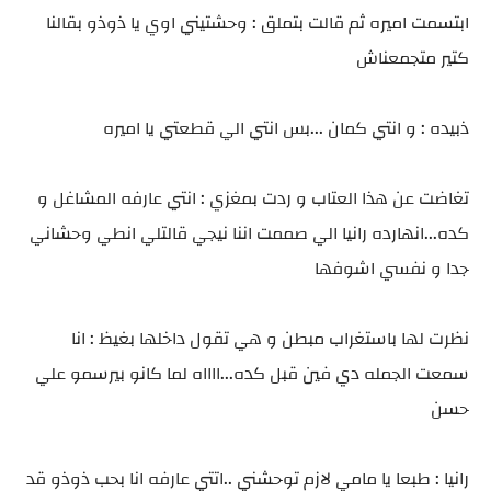
ابتسمت اميره ثم قالت بتملق : وحشتيني اوي يا ذوذو بقالنا
كتير متجمعناش
ذبيده : و انتي كمان ...بس انتي الي قطعتي يا اميره
تغاضت عن هذا العتاب و ردت بمغزي : انتي عارفه المشاغل و
كده...انهارده رانيا الي صممت اننا نيجي قالتلي انطي وحشاني
جدا و نفسي اشوفها
نظرت لها باستغراب مبطن و هي تقول داخلها بغيظ : انا
سمعت الجمله دي فين قبل كده...ااااه لما كانو بيرسمو علي
حسن
رانيا : طبعا يا مامي لازم توحشني ..اتتي عارفه انا بحب ذوذو قد