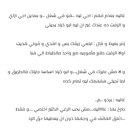
غاليه بعدم فهم : اجي ليه ..هو في شغل ..و بعدين اجي ازاي
و الزفت ده عندك غير ان ليه ابو ذياد يجيلي
زفر بغيظ و قال : ابلعي ريقك بس و اهدي و قولي هديت
اولا الزفت طلع مأموريه مع واحد مالظباط الي هنا
و لا مش عايزك في شغل...و ابو ذياد اساسا جايلك فالطريق و
لما تجيلي هفهمك ليه تمام كده
غاليه : بردو ..م..
صرخ بها : غااااليه...مش بحب الرغي الكتير اخلصي ...و فقط
...اغلق الهاتف في وجهها دون ان يعطيها حق الرد