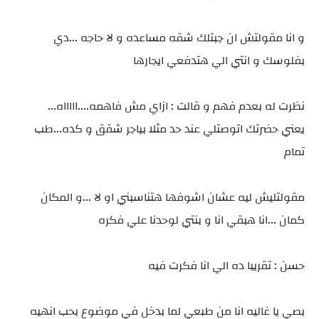
و انا مقولتش ان جبتلك شقه مساعده و لا حاجه ...دي
بفلوسك و انتي الي هتدفعي ايجارها
نظرت له بعدم فهم و قالت : ازاي مش فاهمه....اااااه...
يعني حضرتك اتوصتلي عند حد مثلا بياجر شقق و كده...طب
تمام
مقولتليش ليه عشان اشوفها هتناسبني او لا ...و المكان
كمان ...انا هبقي انا و بنتي لوحدنا علي فكره
حسن : تقريبا ده الي انا فكرت فيه
بصي يا غاليه انا من طبعي لما بدخل في موضوع بحب انهيه