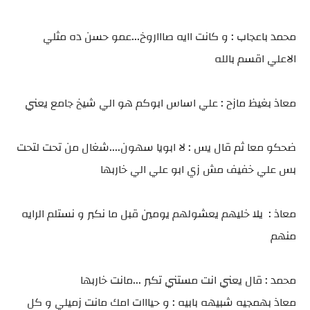
محمد باعجاب : و كانت اايه صاااروخ...عمو حسن ده مثلي
الاعلي اقسم بالله
معاذ بغيظ مازح : علي اساس ابوكم هو الي شيخ جامع يعني
ضحكو معا ثم قال يس : لا ابويا سهون....شغال من تحت لتحت
بس علي خفيف مش زي ابو علي الي خاربها
معاذ : يلا خليهم يعشولهم يومين قبل ما نكبر و نستلم الرايه
منهم
محمد : قال يعني انت مستني تكبر ...مانت خاربها
معاذ بهمجيه شبيهه بابيه : و حيااات امك مانت زميلي و كل