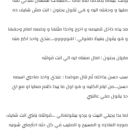
برقت عيناها بصدمه مما قاله ...امسكت سلسال متدلي منه
صليبا و وجهته اليه و هي تقول بجنون : انت مش شايف ده
مد يده داخل قميصه و اخرج واحدا مثلها و وضعه امام وجهها
و هو يقول بغيظ طفولي : اهووووو...عندي واحد اكبر منه
ماريان بجنون : امال معناه ايه الي انت قولته
سب حسن بداخله ثم قال موضحا : عندي واحد صاحبي اسمه
حسن...من ايام الكليه و هو اول ما يبدا كلام معايا او مع اي
حد يقول صلي عالنبي
لما بدا يجيلي البيت و بردو بيقولهالي ...قولتله يابني انت شايف
صوره العادره و المسيح و الصليب في كل حته احترمني شويه