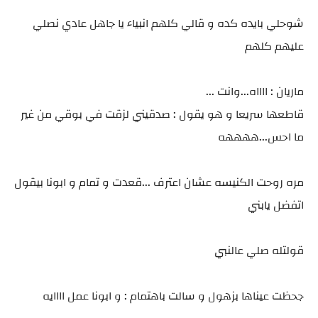
شوحلي بايده كده و قالي كلهم انبياء يا جاهل عادي نصلي
عليهم كلهم
ماريان : ااااه...وانت ...
قاطعها سريعا و هو يقول : صدقيني لزقت في بوقي من غير
ما احس...ههههه
مره روحت الكنيسه عشان اعترف ...قعدت و تمام و ابونا بيقول
اتفضل يابني
قولتله صلي عالنبي
جحظت عيناها بزهول و سالت باهتمام : و ابونا عمل اااايه