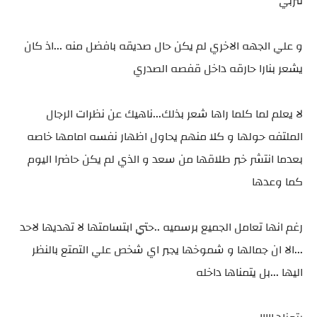
تتربي
و علي الجهه الاخري لم يكن حال صديقه بافضل منه ...اذ كان
يشعر بنارا حارقه داخل قفصه الصدري
لا يعلم لما كلما راها شعر بذلك...ناهيك عن نظرات الرجال
الملتفه حولها و كلا منهم يحاول اظهار نفسه امامها خاصه
بعدما انتشر خبر طلاقها من سعد و الذي لم يكن حاضرا اليوم
كما وعدها
رغم انها تعامل الجميع برسميه ..حتي ابتسامتها لا تهديها لاحد
...الا ان جمالها و شموخها يجبر اي شخص علي التمتع بالنظر
اليها ...بل يتمناها داخله