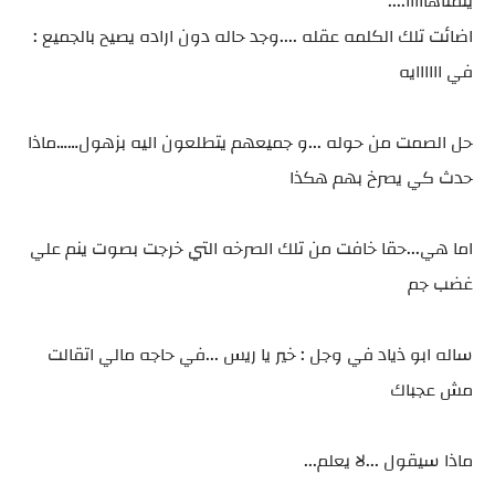
يتمناهااااا....
اضائت تلك الكلمه عقله ....وجد حاله دون اراده يصيح بالجميع :
في اااااايه
حل الصمت من حوله ...و جميعهم يتطلعون اليه بزهول……ماذا
حدث كي يصرخ بهم هكذا
اما هي...حقا خافت من تلك الصرخه التي خرجت بصوت ينم علي
غضب جم
ساله ابو ذياد في وجل : خير يا ريس ...في حاجه مالي اتقالت
مش عجباك
ماذا سيقول ...لا يعلم...