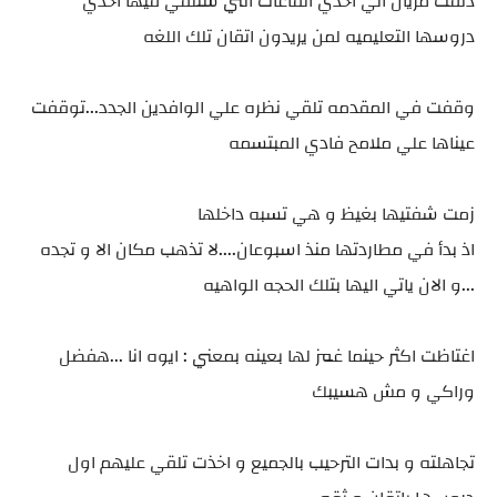
دلفت مريان الي احدي القاعات التي ستلقي فيها احدي
دروسها التعليميه لمن يريدون اتقان تلك اللغه
وقفت في المقدمه تلقي نظره علي الوافدين الجدد...توقفت
عيناها علي ملامح فادي المبتسمه
زمت شفتيها بغيظ و هي تسبه داخلها
اذ بدأ في مطاردتها منذ اسبوعان....لا تذهب مكان الا و تجده
...و الان ياتي اليها بتلك الحجه الواهيه
اغتاظت اكثر حينما غمز لها بعينه بمعني : ايوه انا ...هفضل
وراكي و مش هسيبك
تجاهلته و بدات الترحيب بالجميع و اخذت تلقي عليهم اول