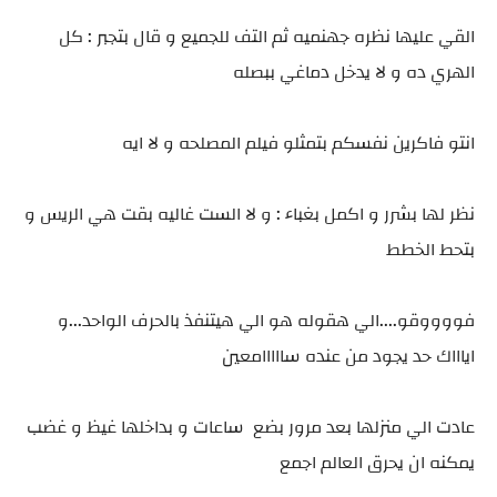
القي عليها نظره جهنميه ثم التف للجميع و قال بتجبر : كل
الهري ده و لا يدخل دماغي ببصله
انتو فاكرين نفسكم بتمثلو فيلم المصلحه و لا ايه
نظر لها بشرر و اكمل بغباء : و لا الست غاليه بقت هي الريس و
بتحط الخطط
فووووقو....الي هقوله هو الي هيتنفذ بالحرف الواحد...و
اياااك حد يجود من عنده سااااامعين
عادت الي منزلها بعد مرور بضع ساعات و بداخلها غيظ و غضب
يمكنه ان يحرق العالم اجمع