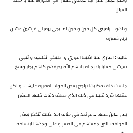
وسع....بس عمل ايه ...باعني عشان الي اتجوزها عليا و حجته
العيال
و اهو ...راميني كل فين و فين لما يجي يرميلي قرشين عشان
يريح ضميره
غاليه : اصبري عليا اظبط اموري و اخليكي تخلعيه و تيجي
تعيشي معايا بلا رجاله بلا هم الله يحرقهم كلهم بجاز وسخ
جلست خلف مكتبها تراجع بعض المواد المقرره عليها ...و لكن
عقلها شرد قليلا في ذلك الذي خطف دقات قلبها الصغير
يس ...اين عمها ...لم تجد في حنانه احد .ظلت تتذكر بعض
المواقف التي جمعتهم في الصغر و علي وجهها ابتسامه