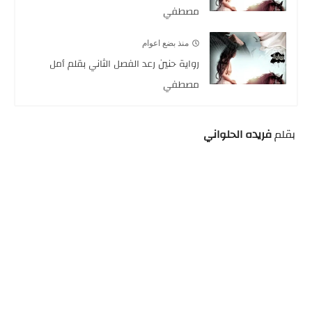
مصطفي
منذ بضع اعوام
رواية حنين رعد الفصل الثاني بقلم أمل
مصطفي
بقلم
فريده الحلواني