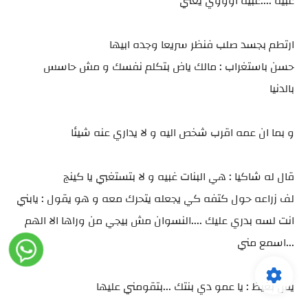
غبيه ....غبيه اوووي يعني
ارتطم بجسد صلب فنظر سريعا وجده ابيها
حسن باستغراب : مالك ياض بتكلم نفسك و مش حاسس
بالدنيا
و بما ان عمه اقرب شخص اليه و لا يداري عنه شيئا
قال له شاكيا : هي البنات غبيه و لا بتستغبي يا كينج
لف زراعه حول كتفه كي يجعله يتحرك معه و هو يقول : يابني
انت لسه بدري عليك ....النسوان مش بيجي من وراها الا الهم
...اسمع مني
يس بغيظ : يا عمو دي بنتك ...بتقومني عليها