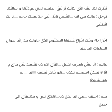
نظرت لها منه التي كانت تراقق الطفله لحين عودتها و سالتها
بوجل : مالك في ايه ...الشغل باظ...في حد عملك حاجه ....يا بت
انطقي
اخيرا جاء وقت افراغ غضيها المكتوم الذي حاولت مداراته طوال
الساعات الماضيه
غاليه : انا مش هعرف اكمل ...البني ادم ده بيتعمد يقل مني و
انا لا يمكن اسمحله بكده ...هو فاكر نفسه اااايه ...اله
هيستعبدنا
منه : احيييه ...في ايه لكل ده...اهدي بس و فهميني الي
حصل