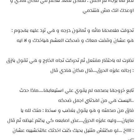
نظر لها برجاء ثم اكمل : ممكن نقعد نتكلم في مكان هادي و
اوعدك انك مش هتندمي
تحولت ملامحها مائه و ثمانون درجه و هي ترد عليه بهجوم :
هو عشان وقفت معاك و ضحكت العشم هياخدك و لا ايه
نظرت له باحتقار مفتعل ثم تحركت تجاه الخارج و هي تقول بنزق
: رجاله عايزه الحرق...قال مكان هادي قال
تابع خروجها بصدمه لم يقوي علي استيعابها....ماذا حدث
..اليست هي من اهدتني اجمل ضحكه
فاق من صدمته و هو يقول بغضب و سخط : منك لله يا
ماريان....وليه عايزه الحرق...عض اصابعه كي يكتم غيظه ثم قال
: ااااخ ...لو مكنتش متنيل بحبك كنت اخدتك عالتخشيبه عشان