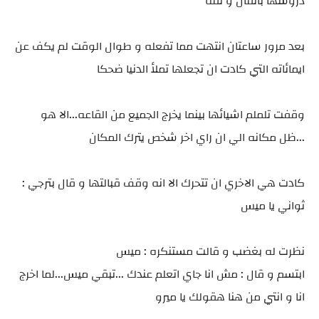
دروسها باتقان و ثقه
بعد مرور ساعتان انتهت مما تفعله و طوال الوقت لم يكف عن
ايمائاته التي كادت ان تجعلها تملأ الدنيا ضحكا
وقفت تلملم اشيائها بينما يخرج الجميع من القاعه...الا هو
...ظل مكانه الي ان راي اخر شخص يترك المكان
كادت هي الاخري ان تتحرك الا انه وقف قبالتها و قال بترجي :
ثواني يا ميس
نظرت له بغضب و قالت مستنكره : ميس
ابتسم و قال : مش انا جاي اتعلم عندك ...تبقي ميس...لما اخرج
انا و انتي من هنا هقولك يا ميرو