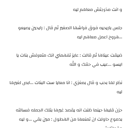
و انت مخرجتش معاهم ليه
جلس باريحيه فوق فراشها الصغير ثم قال : رايحين يصيعو
...هروح اعمل معاهم ايه
ضيقت عيناها ثم قالت : عايز تفهمني انك متعرفش بنات يا
ايسو ...عيب في حقك و الله
نظر لها بحب و قال بمغزي : انا معايا ست البنات ...ابص لغيرها
ليه
حزن قلبها حينما ظنت انه يقصد غيرها بتلك الجمله فسالته
بدموع حاولت ان تمنعها من الهطول : مين بقي ...و ليه