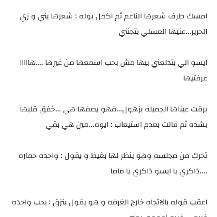
امسك طرف شعرها الناعم ثم اكمل بوله : شعرها بني و زي
الحرير...عنيها العسلي بتجنني
ايسو الي بتدلعني بيها مش بحب اسمعها من غيرها ....هااااا
عرفتيها
برقت عيناها الجميله بزهول...فهو يصفها هي ...خفق قلبها
بشده ثم قالت بعدم استيعاب : ايوه...مين هي بقي
تحرك من مجلسه وهو ينظر لها بغيظ و يقول : واحده حماره
....ذاكري يا ايسو ذاكري يا ماما
اعقب قوله بالاتجاه خارج الغرفه و هو يقول بنزق : بحب واحده