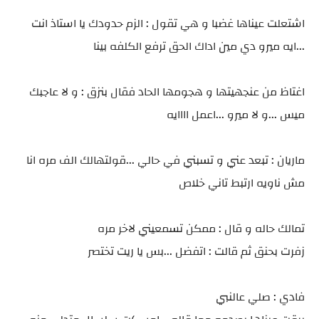
اشتعلت عيناها غضبا و هي تقول : الزم حدودك يا استاذ انت
...ايه ميرو دي مين اداك الحق ترفع الكلفه بينا
اغتاظ من عنجهيتها و هجومها الحاد فقال بنزق : و لا عاجبك
ميس ...و لا ميرو ...اعمل اااايه
ماريان : تبعد عني و تسبني في حالي ...قولتهالك الف مره انا
مش ناويه ارتبط تاني خلاص
تمالك حاله و قال : ممكن تسمعيني لاخر مره
زفرت بحنق ثم قالت : اتفضل ...بس يا ريت تختصر
فادي : صلي عالنبي