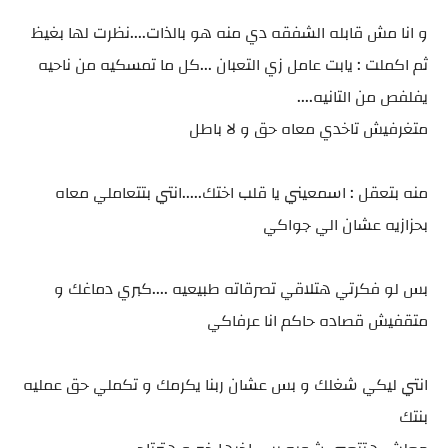
و انا مش قابله الشفقه دي منه هو بالذات....نظرت لها بغيظ
ثم اكملت : يابت عامل زي التعبان ...كل ما تمسكيه من ناحيه
يفلفص من التانيه....
متغرفيش تاخدي معاه حق و لا باطل
منه بتعقل : اسمعيني يا قلب اختك.....انتي بتتعاملي معاه
بحزازيه عشان الي جواكي
بس لو فكرتي هتلاقي تصرقاته طبيعيه ....كبري دماغك و
متقفيش قصاده حاكم انا عرفاكي
انتي ليكي شغلك و بس عشان ربنا يكرمك و تكملي حق عمليه
بنتك