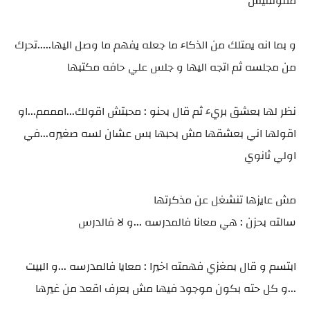
مقولتليش
و بما انه يمتلك من الذكاء ما جعله يفهم ما وصل اليها.....تحرك
من مجلسه ثم اتجه اليها و جلس علي حافه مكتبها
نظر لها بعشق بريء ثم قال بحنو : محبتش اقولك...امممم...او
اقولها اني بعشقها مش بحبها بس عشان لسه صغيره...في
اولي ثانوي
مش عايزها تنشغل عن مذكرتها
سالته بحزن : هي معانا فالمدرسه ...و لا فالدرس
ابتسم و قال بمغزي فهمته اخيرا : معايا فالمدرسه ...و البيت
...و كل حته بكون موجود فيها مش بعرف اقعد من غيرها