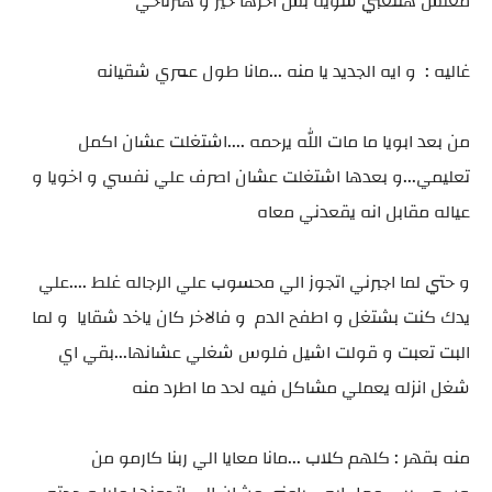
معلش هتتعبي شويه بس اخرها خير و هترتاحي
غاليه : و ايه الجديد يا منه ...مانا طول عمري شقيانه
من بعد ابويا ما مات الله يرحمه ....اشتغلت عشان اكمل
تعليمي...و بعدها اشتغلت عشان اصرف علي نفسي و اخويا و
عياله مقابل انه يقعدني معاه
و حتي لما اجبرني اتجوز الي محسوب علي الرجاله غلط ....علي
يدك كنت بشتغل و اطفح الدم و فالاخر كان ياخد شقايا و لما
البت تعبت و قولت اشيل فلوس شغلي عشانها...بقي اي
شغل انزله يعملي مشاكل فيه لحد ما اطرد منه
منه بقهر : كلهم كلاب ...مانا معايا الي ربنا كارمو من