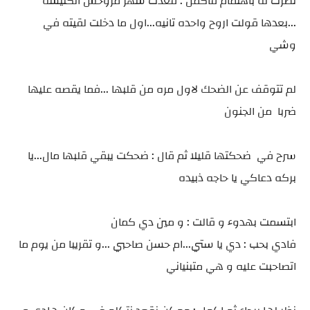
نظرت له باهتمام فاكمل : قعدت شهر مروحش الكنيسه
...بعدها قولت اروح واحده تانيه...اول ما دخلت لقيته في
وشي
لم تتوقف عن الضحك لاول مره من قلبها ...فما يقصه عليها
ضربا من الجنون
سرح في ضحكتها قليلا ثم قال : ضحكت يبقي قلبها مال...يا
بركه دعاكي يا حاجه ذبيده
ابتسمت بهدوء و قالت : و مين دي كمان
فادي بحب : دي يا ستي...ام حسن صاحبي ...و تقريبا من يوم ما
اتصاحبت عليه و هي متبنياني