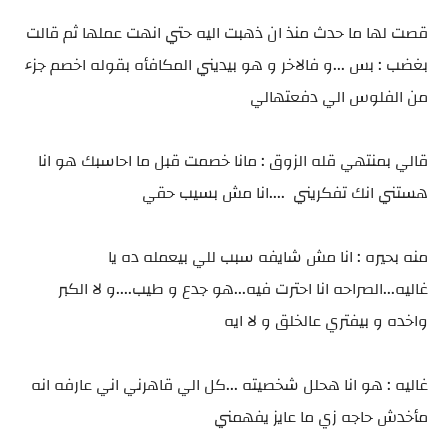
قصت لها ما حدث منذ ان ذهبت اليه حتي انهت عملها ثم قالت
بغضب : بس ...و فالاخر و هو بيديني المكافأه بقوله اخصم جزء
من الفلوس الي دفعتهالي
قالي بمنتهي قله الزوق : مانا خصمت قبل ما احاسبك هو انا
هستني انك تفكريني ....انا مش بسيب حقي
منه بحيره : انا مش شايفه سبب للي بيعمله ده يا
غاليه...الصراحه انا احترت فيه...هو جدع و طيب....و لا الكبر
واخده و بيفتري عالخلق و لا ايه
غاليه : هو انا هحلل شخصيته ...كل الي قاهرني اني عارفه انه
مأخدش حاجه زي ما عايز يفهمني