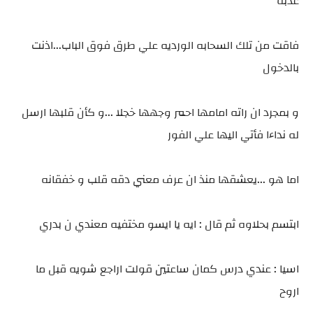
عذبه
فاقت من تلك السحابه الورديه علي طرق فوق الباب...اذنت
بالدخول
و بمجرد ان راته امامها احمر وجهها خجلا ...و كأن قلبها ارسل
له نداءا فأتي اليها علي الفور
اما هو ...يعشقها منذ ان عرف معني دقه قلب و خفقانه
ابتسم بحلاوه ثم قال : ايه يا ايسو مختفيه معندي ن بدري
اسيا : عندي درس كمان ساعتين قولت اراجع شويه قبل ما
اروح