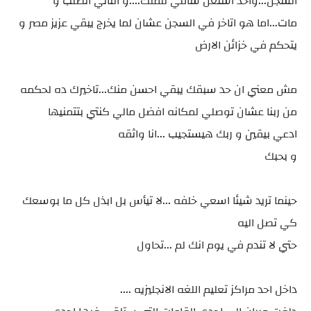
السجن...واحد اشتغل ساقي للملك....و التاني اتصلب و
مات...اما هو اتاخر في السجن عشان لما يخرج يبقي عزيز مصر و
يتحكم في خزائن الارض
مش معني ان حد سبقك يبقي احسن منك...تاخيرك ده لحكمه
من ربنا عشان توصلي لمكانه افضل مالي كنتي بتتمنيها
ادعي بيقين و ربك هيستجيب ...انا واثقه
و بحبك
حينما تريد شيئا اسعي خلفه ...لا تيأس بل ابذل كل ما بوسعك
كي تصل اليه
حتي لا تندم في يوم انك لم ...تحاول
داخل احد مراكز تعليم اللغه الانجليزيه ....