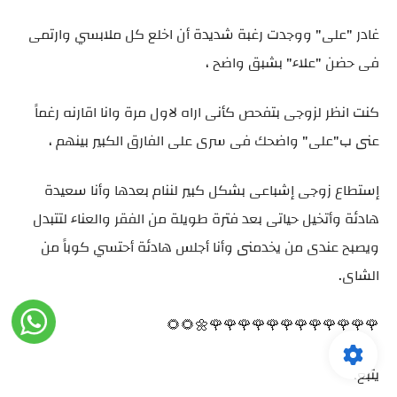
غادر "على" ووجدت رغبة شديدة أن اخلع كل ملابسي وارتمى
فى حضن "علاء" بشبق واضح ،
كنت انظر لزوجى بتفحص كأنى اراه لاول مرة وانا اقارنه رغماً
عنى ب"على" واضحك فى سرى على الفارق الكبير بينهم ،
إستطاع زوجى إشباعى بشكل كبير لننام بعدها وأنا سعيدة
هادئة وأتخيل حياتى بعد فترة طويلة من الفقر والعناء لتتبدل
ويصبح عندى من يخدمنى وأنا أجلس هادئة أحتسي كوباً من
الشاى.
🌹🌹🌹🌹🌹🌹🌹🌹🌹🌹🌹🌹🌼🌻🌻
يتبع.