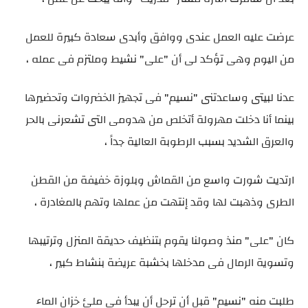
عرضت عليه العمل عندى ووافق وأبدى سعادة كبيرة للعمل
من اليوم وهى تؤكد لى أن "على" نشيط وملتزم فى عمله ،
عدنا لبيتى وساعدتنى "نسيم" فى تجهيز الخضروات وتحضيرها
بينما أنا دخلت مهرولة أتخلص من هدومى التى تشعرنى بالحر
والعرق الشديد بسبب الرطوبة العالية جداً ،
ارتديت شورت واسع من القماش وبلوزة خفيفة من القطن
الطرى وذهبت لها وقد إنتهت من عملها وتهم بالمغادرة ،
كان "على" منذ وصولنا يقوم بتنظيف حديقة المنزل وترتيبها
وتسوية الرمال فى مدخلها بخشبة عريضة بنشاط كبير ،
طلبت منه "نسيم" قبل أن ترحل أن يبدأ فى ملئ خزان الماء