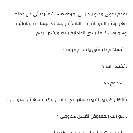
تقدم نحوى وهو ينظر لى بفرحة مستشفاً رضائى عن عمله
وهو ينشر الفوطة فى النافذة ويسألنى ببساطة وتلقائية
وهو يمسك ملابسي الداخلية بيده ويشير اليهم ،
ـ أغسلهم دلوقتى يا مدام مروة ؟
ـ تغسل ايه ؟
ـ الهدوم دى
قالها وهو يحرك يده بملابسي امامى وهو مندهش لسؤالى ،
ـ هو انت المفروض تغسل هدومى ؟
ـ انا هنا علشان اعمل اى حاجة تحتاجيها