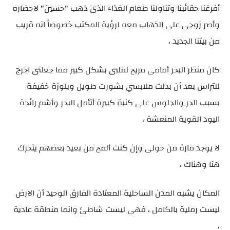
أفرغنا حقائبنا وتناولنا طعام الغذاء الذى ذهب "حسين" لاحضاره
وأصر زوجى على الذهاب معه لرؤية المكتب خصوصاً انه قريب
من بيتنا الجديد ،
كان منظر البحر أمامى مريح لقلبى بشكل كبير مما جعلنى اخرج
للتراس بعد أن بدلت ملابسي بشورت طويل وبلوزة خفيفة
بسبب الحر والجلوس على كنبة كبيرة أتأمل البحر وأشم رائحة
اليود القوية المنعشة ،
لا يوجد مارة من حولى وإن كنت ألمح من بعيد بعضهم يتحرك
هنا وهناك ،
المكان يشبه المدن الساحلية المعتادة الفارق الوحيد أن الارض
ليست رملية بالكامل ، فهى ليست شاطئ وانما منطقة عادية
،