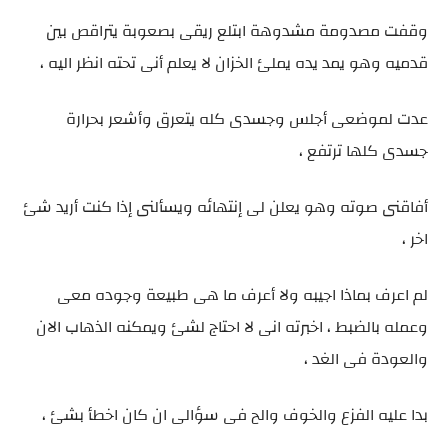
وقفت مصدومة مشدوهة ابتلع ريقى بصعوبة يتراقص بين
قدميه وهو يمد يده يملئ الخزان لا يعلم أنى تحته انظر اليه ،
عدت لموضعى أجلس وجسدى كله يتعرق وأشعر بحرارة
جسدى كلها ترتفع ،
أفاقنى صوته وهو يعلن لى إنتهائه ويسألنى إذا كنت أريد شئ
اخر ،
لم اعرف بماذا اجيبه ولا أعرف ما هى طبيعة وجوده معى
وعمله بالضبط ، اخبرته انى لا احتاج لشئ ويمكنه الذهاب الان
والعودة فى الغد ،
بدا عليه الفزع والخوف والح فى سؤالى ان كان اخطأ بشئ ،