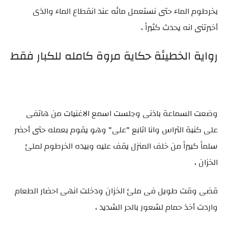
بخرطوم الماء حتى نستعمل مائه عند انقطاع الماء والذى
أخبرتنى انه يحدث كثيراً ،
رواية الخطيئة حكاية مروة كامله للكبار فقط
وضعت السماعة باذنى وجلست اسمع الاغنيات من هاتفى
على كنبة التراس وانا اتابع "على" وهو يقوم بعمله حتى أحضر
سلماً كبيراً من خلف المنزل يقف عليه وبيده الخرطوم لملئ
الخزان ،
قضى وقت طويل فى ملئ الخزان ودخلت انهى احضار الطعام
واردت أخذ حمام لشعور بالحر الشديد ،