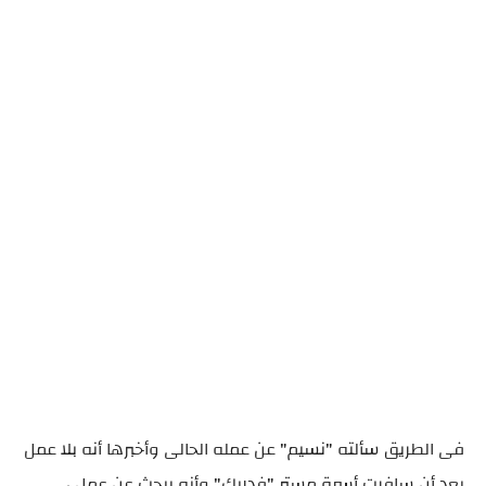
فى الطريق سألته "نسيم" عن عمله الحالى وأخبرها أنه بلا عمل
بعد أن سافرت أسرة مستر "فدريك" وأنه يبحث عن عمل ،