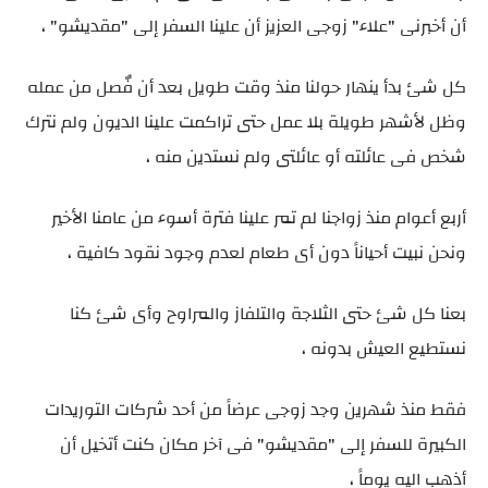
أن أخبرنى "علاء" زوجى العزيز أن علينا السفر إلى "مقديشو" ،
كل شئ بدأ ينهار حولنا منذ وقت طويل بعد أن فٌصل من عمله
وظل لأشهر طويلة بلا عمل حتى تراكمت علينا الديون ولم نترك
شخص فى عائلته أو عائلتى ولم نستدين منه ،
أربع أعوام منذ زواجنا لم تمر علينا فترة أسوء من عامنا الأخير
ونحن نبيت أحياناً دون أى طعام لعدم وجود نقود كافية ،
بعنا كل شئ حتى الثلاجة والتلفاز والمراوح وأى شئ كنا
نستطيع العيش بدونه ،
فقط منذ شهرين وجد زوجى عرضاً من أحد شركات التوريدات
الكبيرة للسفر إلى "مقديشو" فى آخر مكان كنت أتخيل أن
أذهب اليه يوماً ،