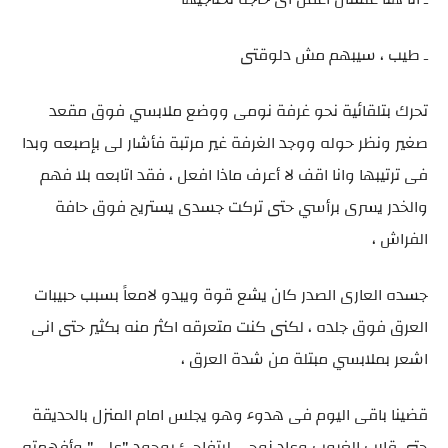
ـ طيب ، سيبهم مش دلوقتى
تحرك بتلقائية نحو غرفة نومى ووضع ملابسي فوق مقعد
صغير ونظر حوله ووجد الغرفة غير مرتبة فأشار لى بإصبعه وبدا
فى ترتيبها وانا اقف لا أعرف ماذا افعل ، فقد اتابعه بلا فهم
والخدر يسرى برأسي حتى تركت جسدى يستريح فوق حافة
الفراش ،
جسده العارى الصدر كان يشع قوة ويبدو لامعاً بسبب حبيبات
العرق فوق جلده ، لكنى كنت متعرقه اكثر منه بكثير حتى انى
اشعر بملابسي مبتلة من شدة العرق ،
قضينا باقى اليوم فى هدوء وهو يجلس امام المنزل بالحديقة
حتى قارب الغروب وعاد زوجى ليتفاجئ بوجود "على" وأفهمته