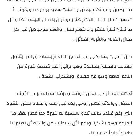
من يكون وعرفتهم ببعض و"علاء" سعيد بوجوده ويخبرنى أن
"حسين" قال له ان الخدم هنا يقومون باعمال البيت كلها وكل
ما نحتاج نظراً للفقر وحاجتهم للمال وانهم موجودين فى كل
منازل الغرباء والاثرياء القلائل ،
كان "على" يساعدنى فى تحضير الطعام بنشاط وجلس يتناول
طعامه بالمطبخ بساعدة وهو يرانى أضع قطعة كبيرة من
اللحم أمامه وهو غير مصدق ويشكرنى بشدة ،
تحدث معه زوجى بعض الوقت وعرفنا منه انه يرعى اخوته
الصغار ووالدته فدس زوجى يده فى جيبه واعطاه بعض النقود
التى رغم قلتها كانت تبدو بالنسبة له كبيرة جداً فصار يقفز من
الفرحة وهو يشكرنا ويخبرنا أن سيطلب من والدته أن تصنع لنا
طعاماً خاصاً هدية لنا ،