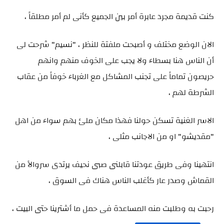
كنت قديمة مجرد عابرة أمر بين الجميع كأنى لم أمر مطلقاً ،
الان الوضع مختلف و أصبحت ملفتة للنظر ، "نسيم" شرحت لى
أن الناس هنا بسطاء ولا يجب على الخوف منهم وانهم
حريصون تماماً على تجنب المشاكل مع الغرباء خوفاً من عقاب
الشرطة لهم ،
الاسر الغنية تسكن حولنا فهذا مكان ملئ بهم سواء من اهل
"مقديشو" او من الاجانب مثلى ،
انتهينا وفى طريق عودتنا قابلنى صبى نحيف يرتدى سروالاً من
القماش وصدر عار كأغلب الناس هناك فى السوق ،
رحبت به وطلبت منه المساعدة فى حمل ما أشترينا حتى البيت ،