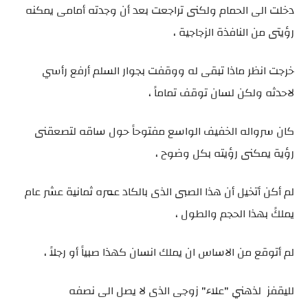
دخلت الى الحمام ولكنى تراجعت بعد أن وجدته أمامى يمكنه
رؤيتى من النافذة الزجاجية ،
خرجت انظر ماذا تبقى له ووقفت بجوار السلم أرفع رأسي
لاحدثه ولكن لسان توقف تماماً ،
كان سرواله الخفيف الواسع مفتوحاً حول ساقه لتصعقنى
رؤية يمكنى رؤيته بكل وضوح ،
لم أكن أتخيل أن هذا الصبى الذى بالكاد عمره ثمانية عشر عام
يملكً بهذا الحجم والطول ،
لم أتوقع من الاساس ان يملك انسان كهذا صبياً أو رجلاً ،
لليقفز لذهني "علاء" زوجى الذى لا يصل الى نصفه