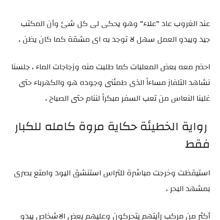
عند الغروب عاد "علاء" وهو يحكى لى كل شئ وأن المكتب
جيد ويبدو العمل سهل لا توجد به اى مشقة كما كان يظن ،
احضر معه بعض المعلبات كما طلبت منه وزجاجات الماء ، جلسنا
نشاهد التلفاز مساءاً الذى طمئنى وجوده هو والكهرباء حتى
غلبنا النعاس من تعب السفر مبكراً لننام حتى الصباح ،
رواية الخطيئة حكاية مروة كامله للكبار
فقط
استيقظت وخرجت مباشرة للتراس استنشق اليود وامتع بصرى
بمشهد البحر ،
أكثر من مركب رأيتهم يتحركون وعليهم بعض الاشخاص يبدو