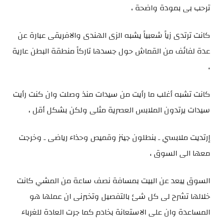
ترحب بى بمودة واضحة ،
كانت ترتدى زياً شعبياً يشبه الزى الهندى والافريقى عبارة عن
عدة لفائف من القماش حول جسدها تاركاً منطقة البطن عارية
،
كانت تشبه أغلب ما رأيت من سيدات منذ وصلت وان كنت رأيت
سيدات يرتدون الملابس العصرية مثلى ولكن بشكل أقل ،
إرتديت ملابسي ـ بنطلون جينز وقميص وحذاء رياضى ـ وخرجت
معها الى السوق ،
السوق يبعد عن البيت بمسافة نصف ساعة من المشي كانت
خلالها تشرح لى كل شئ بالتفصيل وتخبرنى ان عملها هو
المساعدة وان على الاستعانة بخادم كما جرت العادة للغرباء