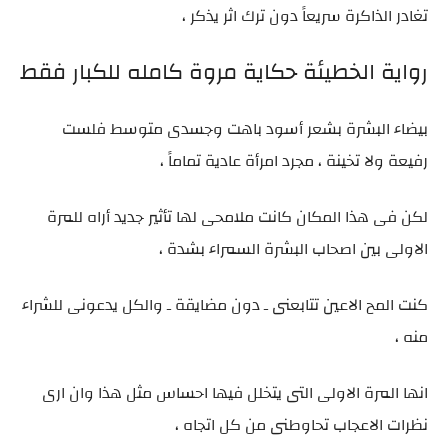
تغادر الذاكرة سريعاً دون ترك اثر يذكر ،
رواية الخطيئة حكاية مروة كامله للكبار فقط
بيضاء البشرة بشعر أسود باهت وجسدى متوسط فلست
رفيعة ولا تخينة ، مجرد امرأة عادية تماماً ،
لكن فى هذا المكان كانت ملامحى لها تأثير جديد أراه للمرة
الاولى بين اصحاب البشرة السمراء بشدة ،
كنت المح الاعين تتابعنى ـ دون مضايقة ـ والكل يدعونى للشراء
منه ،
انها المرة الاولى التى يتخلل فيها احساس مثل هذا وان ارى
نظرات الاعجاب تحاوطنى من كل اتجاه ،