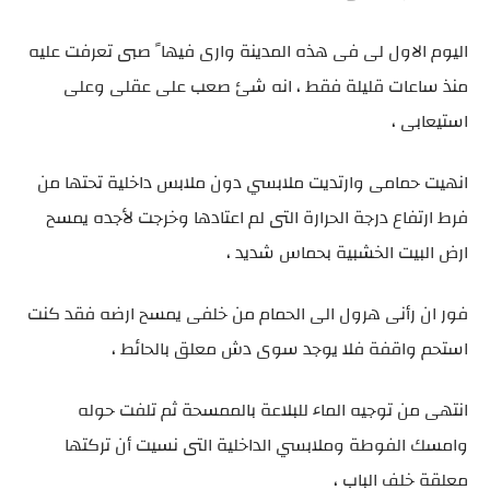
اليوم الاول لى فى هذه المدينة وارى فيها ً صبى تعرفت عليه
منذ ساعات قليلة فقط ، انه شئ صعب على عقلى وعلى
استيعابى ،
انهيت حمامى وارتديت ملابسي دون ملابس داخلية تحتها من
فرط ارتفاع درجة الحرارة التى لم اعتادها وخرجت لأجده يمسح
ارض البيت الخشبية بحماس شديد ،
فور ان رأنى هرول الى الحمام من خلفى يمسح ارضه فقد كنت
استحم واقفة فلا يوجد سوى دش معلق بالحائط ،
انتهى من توجيه الماء للبلاعة بالممسحة ثم تلفت حوله
وامسك الفوطة وملابسي الداخلية التى نسيت أن تركتها
معلقة خلف الباب ،