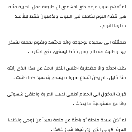
لم أفهم سبب فزعه حتى افهمنى ان طبيعة عمل الصبية مثله
هى قضاء اليوم بكامله فى البيوت ويذهبون فقط ليلاً عند
دخلونا للنوم ،
طمئنته انى سعيده بوجوده وانه مجتهد ويقوم بعمله بشكل
جيد وطلبت منه الجلوس فقط ليستريح حتى احتاجه ،
كنت احدثه وانا مضطربة اختلس النظر ابحث عن هذا الذى رأيته
منذ قليل ، لم يكن اتساع سرواله يسمح بتجسيد كما ظننت ،
قررت الدخول الى الحمام أطفى لهيب الحرارة واطفئ شهوتى
وانا غير مستوعبة ما يحدث ،
لم أكن سيدة منحلة أو باحثة عن متعة بعيداً عن زوجى ولكنها
المرة الاولى التى ارى فيها شئ كهذا ،