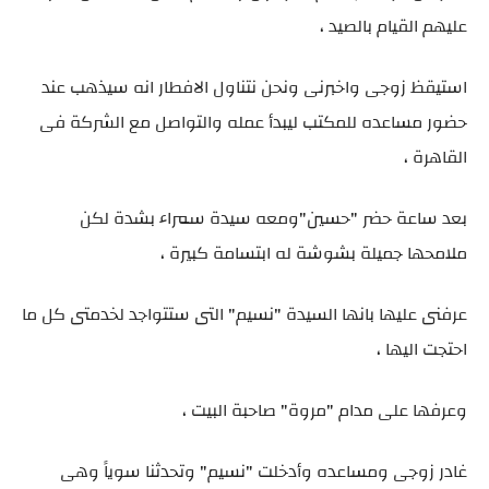
عليهم القيام بالصيد ،
استيقظ زوجى واخبرنى ونحن نتناول الافطار انه سيذهب عند
حضور مساعده للمكتب ليبدأ عمله والتواصل مع الشركة فى
القاهرة ،
بعد ساعة حضر "حسين"ومعه سيدة سمراء بشدة لكن
ملامحها جميلة بشوشة له ابتسامة كبيرة ،
عرفنى عليها بانها السيدة "نسيم" التى ستتواجد لخدمتى كل ما
احتجت اليها ،
وعرفها على مدام "مروة" صاحبة البيت ،
غادر زوجى ومساعده وأدخلت "نسيم" وتحدثنا سوياً وهى