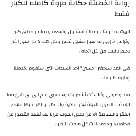
رواية الخطيئة حكاية مروة كامله للكبار
فقط
البيت به غرفتان وصالة استقبال واسعة وحمام ومطبخ كبير
وتراس خارجى له سور خشبى قصير وكل ذلك داخل سور أكبر
يحيط بالبيت من كل اتجاه ،
فى الغد سيحضر "حسين" أحد السيدات التى ستقوم بخدمتنا
وتلبية طلباتنا ،
منذ وصولى وأنا بدأت أشعر بهدوء نسبي فلم ارى اى شئ مما
اراه فى الصور ، الحياة تبدو عادية وان كان يظهر عليها ملامح
الفقر والبساطة الا من بعض البيوت مررنا بها تشبه القصور من
فخامتها وحجمها بشكل ملفت للنظر ،