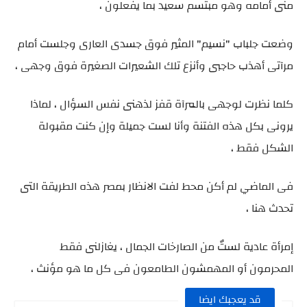
منى أمامه وهو مبتسم سعيد بما يفعلون ،
وضعت جلباب "نسيم" المثير فوق جسدى العارى وجلست أمام
مرآتى أهذب حاجبى وأنزع تلك الشعيرات الصغيرة فوق وجهى ،
كلما نظرت لوجهى بالمرآة قفز لذهنى نفس السؤال ، لماذا
يرونى بكل هذه الفتنة وأنا لست جميلة وإن كنت مقبولة
الشكل فقط ،
فى الماضي لم أكن محط لفت الانظار بمصر هذه الطريقة التى
تحدث هنا ،
إمرأة عادية لستٌ من الصارخات الجمال ، يغازلنى فقط
المحرمون أو المهمشون الطامعون فى كل ما هو مؤنث ،
قد يعجبك ايضا