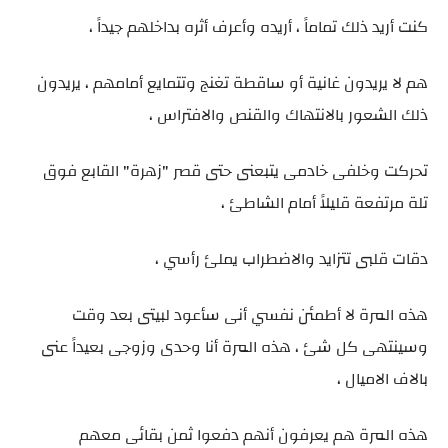
كنت أريد ذلك تماماً ، أريده وأعرف أثره بداخلهم جيداً ،
هم لا يريدون غانية أو ساقطة تغنج وتتمايع أمامهم ، يريدون
ذلك الشعور بالانتهاك والقنص والافتراس ،
تحركت وخلفى خادمى يتبعنى حتى قصر "زهرة" القابع فوق
تلة مرتفعة قليلاً أمام الشاطئ ،
دقات قلبى تتزايد والاضطراب يملئ رأسي ،
هذه المرة لا أطمئن نفسي أنى سأعود لبيتى بعد وقت
وسينتهى كل شئ ، هذه المرة أنا وحدى وزوجى بعيداً عنى
بالاف الاميال ،
هذه المرة هم يعرفون أنهم دفعوا ثمن بقائى معهم