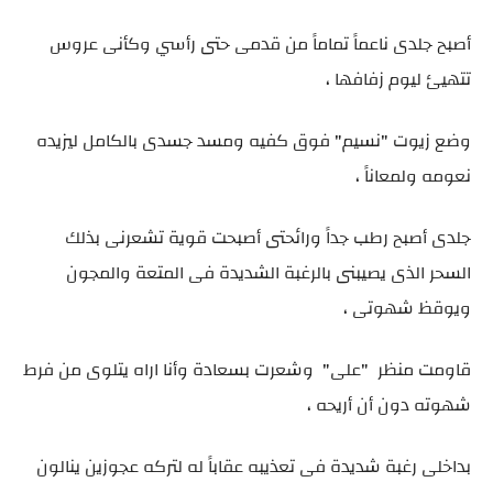
أصبح جلدى ناعماً تماماً من قدمى حتى رأسي وكأنى عروس
تتهيئ ليوم زفافها ،
وضع زيوت "نسيم" فوق كفيه ومسد جسدى بالكامل ليزيده
نعومه ولمعاناً ،
جلدى أصبح رطب جداً ورائحتى أصبحت قوية تشعرنى بذلك
السحر الذى يصيبنى بالرغبة الشديدة فى المتعة والمجون
ويوقظ شهوتى ،
قاومت منظر "على" وشعرت بسعادة وأنا اراه يتلوى من فرط
شهوته دون أن أريحه ،
بداخلى رغبة شديدة فى تعذيبه عقاباً له لتركه عجوزين ينالون