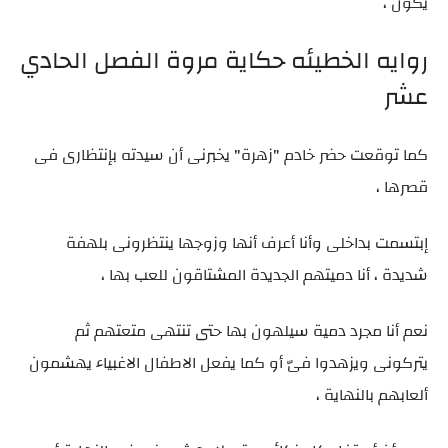
يكون ،
روايه الخطيئه حكاية مروة الفصل الحادي
عشر
كما توقعت حضر خادم "زهرة" يخبرنى أن سيدته بإنتظارى فى
قصرها ،
إبتسمت بداخلى وأنا أعرف أنها وزوجها ينتظرونى بلهفة
شديدة ، أنا دميتهم الجديدة المشتاقون للعب بها ،
نعم أنا مجرد دمية سيلهون بها حتى تنتهى متعتهم ثم
يتركونى ويزهدوا فىّ أو كما يفعل الاطفال الاغبياء يهشمون
ألعابهم بالنهاية ،