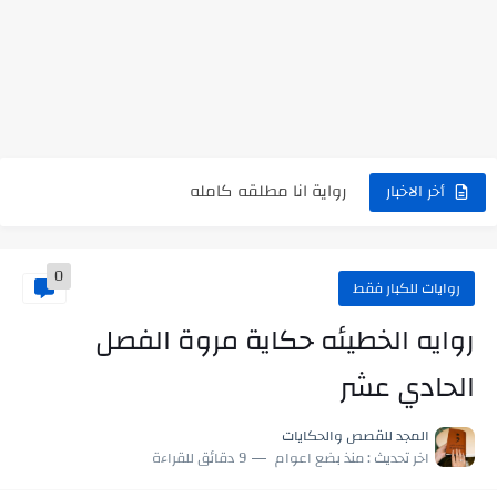
نتينتيجة الثانوية العامة 2025 بالاسم ورقم الجلوس.. الرابط الرسمى للحصول...
رواية حماتي رمت اكلي كاملة
رواية انا مطلقه كامله
رواية رجعت من السفر فجأه كامله
أخر الاخبار
رواية بنتي اللي عندها 8 سنين بعتتلي رسالة على الموبايل...
0
سر شراب ابني كامله
روايات للكبار فقط
أجمل طريقة لإهداء دعاء مميز لمن تحب في ثوانٍ
روايه الخطيئه حكاية مروة الفصل
استعلم الآن عن نتيجة الثانوية العامة 2026 برقم الجلوس والاسم
الحادي عشر
في الوقت اللي العالم فيه بيحاول يدور على هويته ،...
المجد للقصص والحكايات
اللعب في سيكولوجية الراجل باسم الدين.. شيوخ التريند وصناعة وعي...
اخر تحديث :
منذ بضع اعوام
9 دقائق للقراءة