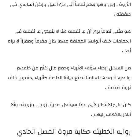
الثروة ، رجل وهو يعلم تماماً أنى جزء أصيل وركن أساسي فى
صفقته ،
هو مثلى تماماً يرى أن ما نفعله هنا لا يتعدى ما نفعله فى
الحمامات خلف أبوابها المغلقة مهما كان مقرفاً ومقززاً لا يراه
أحد ،
من السهل إرضاء هؤلاء الاثرياء وجمع مال كثير من خلفهم
والعودة بعدها لعالمنا نصنع حياتنا الخاصة كأثرياء يحتمون خلف
ثروة ضخمة ،
كان علىّ الانتظار لأرى ماذا سيفعل صديق زوجى وزوجته وألا
أبادر بالذهاب إليهم ،
روايه الخطيئه حكاية مروة الفصل الحادي