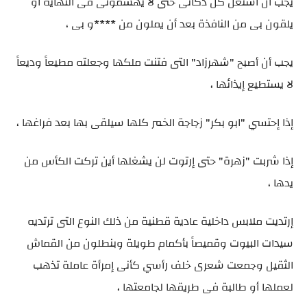
يجب أن أستغل كل ذكائى حتى لا يهشمونى فى النهاية أو
يلقون بى من النافذة بعد أن يملون من ****و بى ،
يجب أن أصبح "شهرزاد" التى فتنت ملكها وجعلته مطيعاً وديعاً
لا يستطيع إيذائها ،
إذا إحتسي "ابو بكر" زجاجة الخمر كلها سيلقى بها بعد فراغها ،
إذا شربت "زهرة" حتى إرتوت لن يشغلها أين تركت الكأس من
يدها ،
إرتديت ملابس داخلية عادية قطنية من ذلك النوع التى ترتديه
سيدات البيوت وقميصاً بأكمام طويلة وبنطلون من القماش
الثقيل وجمعت شعرى خلف رأسي كأنى إمرأة عاملة تذهب
لعملها أو طالبة فى طريقها لجامعتها ،