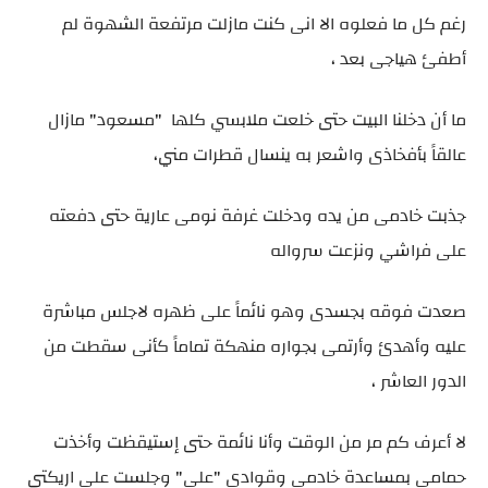
رغم كل ما فعلوه الا انى كنت مازلت مرتفعة الشهوة لم
أطفئ هياجى بعد ،
ما أن دخلنا البيت حتى خلعت ملابسي كلها "مسعود" مازال
عالقاً بأفخاذى واشعر به ينسال قطرات مني،
جذبت خادمى من يده ودخلت غرفة نومى عارية حتى دفعته
على فراشي ونزعت سرواله
صعدت فوقه بجسدى وهو نائماً على ظهره لاجلس مباشرة
عليه وأهدئ وأرتمى بجواره منهكة تماماً كأنى سقطت من
الدور العاشر ،
لا أعرف كم مر من الوقت وأنا نائمة حتى إستيقظت وأخذت
حمامى بمساعدة خادمى وقوادى "على" وجلست على اريكتى