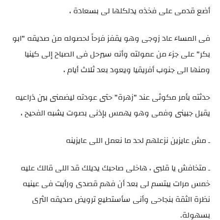
أضع قدمى على فخذه يدلكلها لى بسعادة ،
فى المساء عاد زوجى وهو يقفز فرحاً لحصوله من صديقه "ابو
بكر" على جزء من عمولته وأنه سيرحل فى الصباح إلى كينيا
ومنها الى جنوب أفريقيا ويعود بعد ثلاث أيام ،
حدثته بأمر مكوثى عند "زهرة" حتى عودته ليضمنى بين ذراعيه
يقبل جبينى وفمى وهو يهمس بإذنى بصوت يشبه الفحيح ،
ـ مش عايزين نزعلهم لحد ما نعمل اللى عايزينه
ـ متخافش يا قلبى ، هاخلى صاحبك يديلك قد اللى قالك عليه
خمس مرات يبتسم لى بعد أن فهم قصدى ورأيت فى عينيه
نظرة الثقة بنجاحى وأنى سأستطيع ترويض صديقه الثرى
بسهولة.