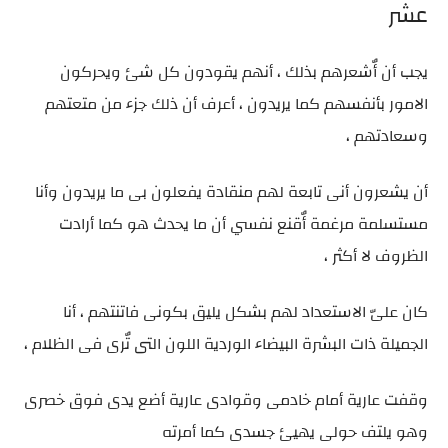
عشر
يجب أن أٌشعرهم بذلك ، أنهم يقودون كل شئ ويحركون
الامور بأنفسهم كما يريدون ، أعرف أن ذلك جزء من متعتهم
وسعادتهم ،
أن يشعرون أنى تابعة لهم منقادة يفعلون بى ما يريدون وأنا
مستسلمة مرغمة أٌقنع نفسي أن ما يحدث هو كما أرادت
الظروف لا أكثر ،
كان علىّ الاستعداد لهم بشكل يليق بكونى فاتنتهم ، أنا
الجميلة ذات البشرة البيضاء الوردية اللون التى تٌرى فى الظلام ،
وقفت عارية أمام خادمى وقوادى عارية أضع يدى فوق خصرى
وهو يلتف حولى يهيئ جسدى كما أمرته