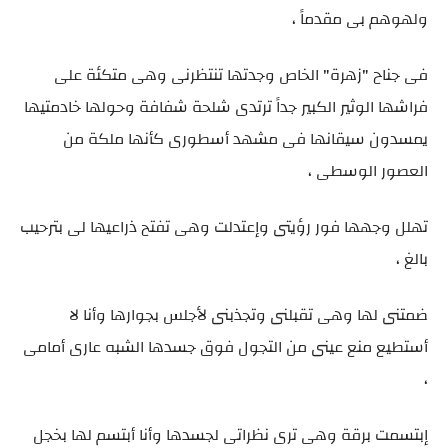
ولهوهم بى مقدماً ،
فى جناح "زهرة" الخاص وجدتها تنتظرنى وهى متكئة على
فراشها الوثير الكبير جداً ترتدى شلحة شفافة وحولها خادمتيها
يمسدون سيقانها فى مشهد أسطورى كأنها ملكة من
العصور الوسطى ،
تهلل وجهها فور رؤيتى وإعتدلت وهى تفتح ذراعيها لى بترحيب
بالغ ،
ضمتنى لها وهى تقبلنى وتجذبنى لأجلس بجوارها وأنا لا
أستطيع منع عينى من التجول فوق جسدها الشبه عارى أمامى
،
إبتسمت برقة وهى ترى نظراتى لجسدها وأنا أبتسم لها بخجل