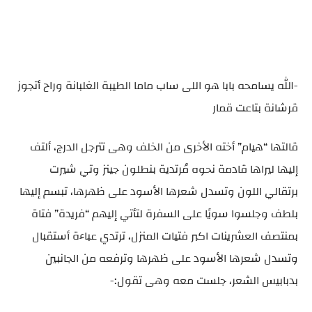
-الله يسامحه بابا هو اللى ساب ماما الطيبة الغلبانة وراح أتجوز
قرشانة بتاعت قمار
قالتها “هيام” أخته الأخرى من الخلف وهى تترجل الدرج، ألتف
إليها ليراها قادمة نحوه مُرتدية بنطلون جينز وتي شيرت
برتقالي اللون وتسدل شعرها الأسود على ظهرها، تبسم إليها
بلطف وجلسوا سويًا على السفرة لتأتي إليهم “فريدة” فتاة
بمنتصف العشرينات اكبر فتيات المنزل، ترتدي عباءة أستقبال
وتسدل شعرها الأسود على ظهرها وترفعه من الجانبين
بدبابيس الشعر، جلست معه وهى تقول:-