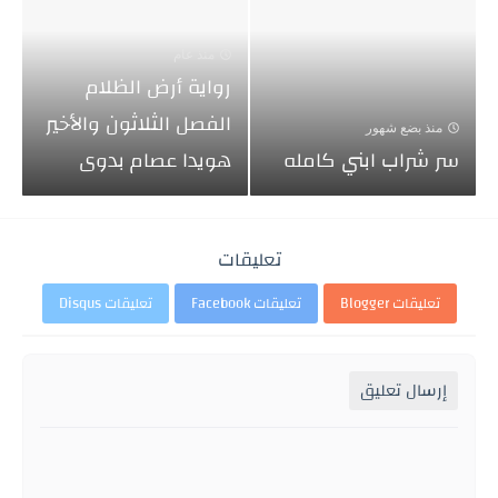
منذ عام
رواية أرض الظلام
الفصل الثلاثون والأخير
منذ بضع شهور
سر شراب ابني كامله
هويدا عصام بدوى
تعليقات
تعليقات Blogger
تعليقات Facebook
تعليقات Disqus
إرسال تعليق