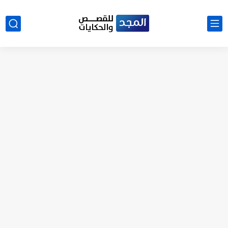
نتينتيجة الثانوية العامة 2025 بالاسم ورقم الجلوس.. الرابط الرسمى للحصول...
رواية حماتي رمت اكلي كاملة
رواية انا مطلقه كامله
رواية رجعت من السفر فجأه كامله