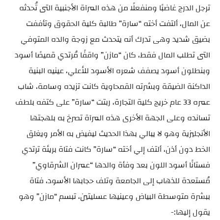
ترجل الدرج غاضبًا ومنفعلًا من هذه المرآة الأجنبية التى تُحدثه
عن المال، ألتفت أخته “سارة” طالبة كلية الحقوق وتأففت
بضيق شديد وهى تدرك أنه يتحدث مع زوجة والده المتوفي
التى تطلب المال فقط، كان “مازن” واقفًا مُرتدي قميصًا أسود
وبنطلون أسود يصفف شعره الأسود للأعلي، عينيه البنية
الداكنة الضيقة وبشرته القمحاوية كانت تزيده وسامة، شاب
عمره 33 عام خريج كلية التجارة، ربتت “سارة” على كتفه بلطف
تسانده وعلى الجهة الأخرى هذه المرآة تصرخ به بلهجتها
الأنجليزية وهو لا يبالي بهذا الحديث ليفيض به الأمر ويغلق
الخط دون أذن، ألتف إلي أخته “سارة” كانت فتاة بريئة ترتدي
فستانًا أسود اللون بعد وفأة والدها “عمران الشرقاوي”
مُستعدة للذهاب إلى الجامعة وتلف حجابها الأسود، فتاة
ببشرة متوسطة البياض وعينيها عسليتين، تبسم “مازن” وهو
يقول إليها:-