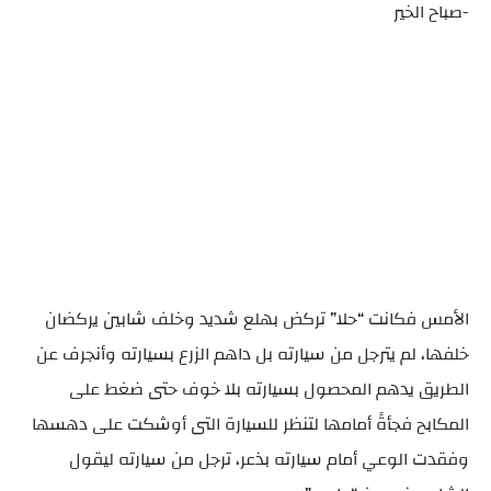
-صباح الخير
الأمس فكانت “حلا” تركض بهلع شديد وخلف شابين يركضان
خلفها، لم يترجل من سيارته بل داهم الزرع بسيارته وأنجرف عن
الطريق يدهم المحصول بسيارته بلا خوف حتى ضغط على
المكابح فجأةً أمامها لتنظر للسيارة التى أوشكت على دهسها
وفقدت الوعي أمام سيارته بذعر، ترجل من سيارته ليقول