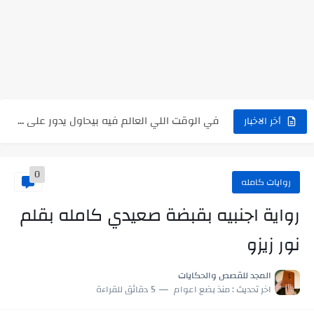
رواية بنتي اللي عندها 8 سنين بعتتلي رسالة على الموبايل...
سر شراب ابني كامله
أجمل طريقة لإهداء دعاء مميز لمن تحب في ثوانٍ
استعلم الآن عن نتيجة الثانوية العامة 2026 برقم الجلوس والاسم
في الوقت اللي العالم فيه بيحاول يدور على هويته ،...
أخر الاخبار
اللعب في سيكولوجية الراجل باسم الدين.. شيوخ التريند وصناعة وعي...
0
روايات كامله
رواية اجنبيه بقبضة صعيدي كامله بقلم
نور زيزو
المجد للقصص والحكايات
اخر تحديث :
منذ بضع اعوام
5 دقائق للقراءة