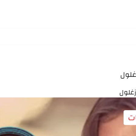
غلول
زغلول