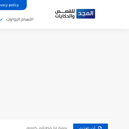
ivacy-policy
اقسام الروايات
نتينتيجة الثانوية العامة 2025 بالاسم ورقم الجلوس.. الرابط الرسمى للحصول...
رواية حماتي رمت اكلي كاملة
رواية انا مطلقه كامله
أخر الاخبار