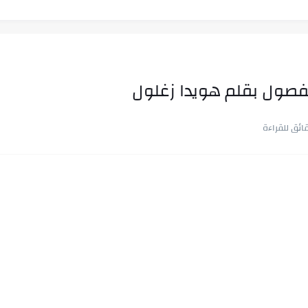
فصول بقلم هويدا زغلول
ب في ثوانٍ
 على هويته ،...
ن.. شيوخ التريند وصناعة وعي...