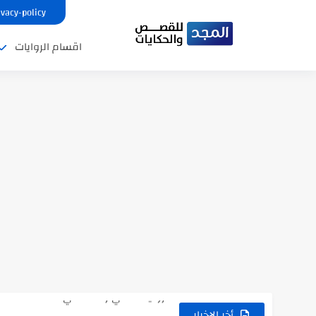
ivacy-policy
اقسام الروايات
نتينتيجة الثانوية العامة 2025 بالاسم ورقم الجلوس.. الرابط الرسمى للحصول...
رواية حماتي رمت اكلي كاملة
رواية انا مطلقه كامله
أخر الاخبار