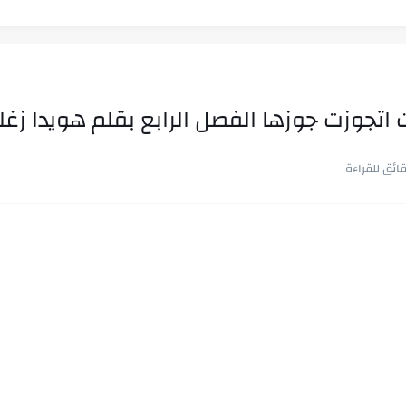
اتجوزت جوزها الفصل الرابع بقلم هويدا زغل
ب في ثوانٍ
 على هويته ،...
ن.. شيوخ التريند وصناعة وعي...