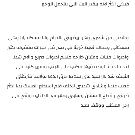
فيكى اكثر لانه بيقدر البت اللى بتتحمل الوجع
وشدنى من شعرى وهو بيضربنى بالحزام وانا مسكه يارا وهى
مسكانى وعماله تعيط خرجنا فى ممر فى حجرات مقفوله كتير
واصوات فتيات وفتيان خارجه منهم اصوات صريخ والام شدنا
لحد ما دخلنا اوضه فيها مكتب على الجنب وسرير كنبه فى
النصف شد يارا بعيد عنى بعد ما حرق ايدها بولاعه فتركتنى
غصب عنها وشادى شدينى للخلف فلم استطع اتمسك بها اكثر
ضربنى وقطع الفستان وسابنى بملابسى الداخليه ورتنى فى
رجل المكتب ووقف بعيد