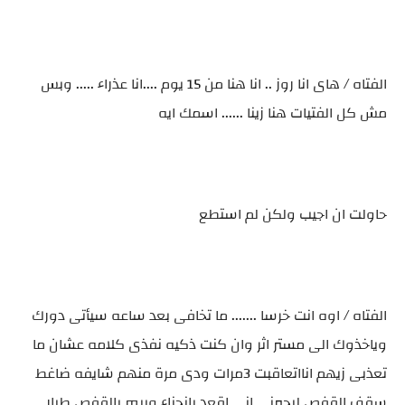
الفتاه / هاى انا روز .. انا هنا من 15 يوم ....انا عذراء ..... وبس
مش كل الفتيات هنا زينا ...... اسمك ايه
حاولت ان اجيب ولكن لم استطع
الفتاه / اوه انت خرسا ....... ما تخافى بعد ساعه سيأتى دورك
وياخذوك الى مستر اثر وان كنت ذكيه نفذى كلامه عشان ما
تعذبى زيهم انااتعاقبت 3مرات ودى مرة منهم شايفه ضاغط
سقف القفص ليجبرنى انى اقعد بانحناء وبيمر بالقفص طيار