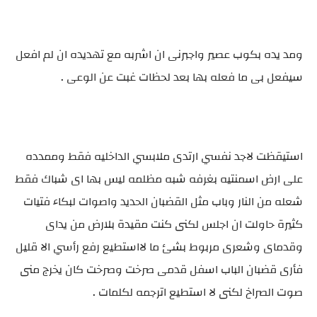
ومد يده بكوب عصير واجبرنى ان اشربه مع تهديده ان لم افعل
سيفعل بى ما فعله بها بعد لحظات غبت عن الوعى .
استيقظت لاجد نفسي ارتدى ملابسي الداخليه فقط وممدده
على ارض اسمنتيه بغرفه شبه مظلمه ليس بها اى شباك فقط
شعله من النار وباب مثل القضبان الحديد واصوات لبكاء فتيات
كثيرة حاولت ان اجلس لكنى كنت مقيدة بلارض من يداى
وقدماى وشعرى مربوط بشئ ما لااستطيع رفع رأسي الا قليل
فأرى قضبان الباب اسفل قدمى صرخت وصرخت كان يخرج منى
صوت الصراخ لكنى لا استطيع اترجمه لكلمات .