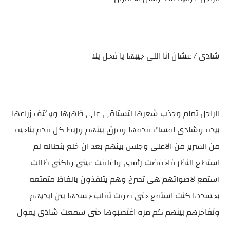
شادى / عشان انا اللى جيبها يا فحل يلا
الراجل تمام وجذب شعرها لتستلقى على ظهرها ويكتف زراعها
بيده وشادى امسك قدمها وفرق بينهم وربط كل قدم بناحيه
من السرير من الاعلى وجلس بينهم بعد ان خلع بنطاله لم
استطع النظر فاخفضت رأسى واغلقت عينى ولكنى ظللت
استمع لاصواتهم هى تصرخ وهم يتلفذون بالفاظ متمتعه
بجسدها كنت استمع حتى صوت تقلب جسدها بين ايديهم
وتفاخرهم بينهم كم مره اغتصبوها حتى سمعت شادى يقول