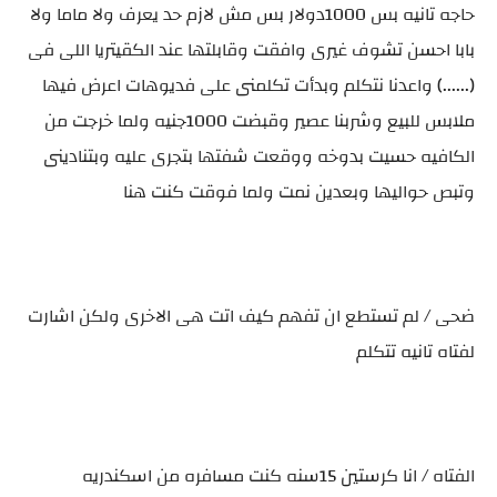
حاجه تانيه بس 1000دولار بس مش لازم حد يعرف ولا ماما ولا
بابا احسن تشوف غيرى وافقت وقابلتها عند الكقيتريا اللى فى
(......) واعدنا نتكلم وبدأت تكلمنى على فديوهات اعرض فيها
ملابس للبيع وشربنا عصير وقبضت 1000جنيه ولما خرجت من
الكافيه حسيت بدوخه ووقعت شفتها بتجرى عليه وبتنادينى
وتبص حواليها وبعدين نمت ولما فوقت كنت هنا
ضحى / لم تستطع ان تفهم كيف اتت هى الاخرى ولكن اشارت
لفتاه تانيه تتكلم
الفتاه / انا كرستين 15سنه كنت مسافره من اسكندريه