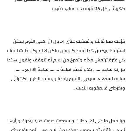
كهربائى كل 15دقيقه ده عقاب خفيف
فزعت مما قالته واغمضت عينى احاول ان ادعى النوم يمكن
استيقظ ويكون هذا فقط كابوس ولكن لا لم يكن ظلت الفتاه
كل فترة ترتعش فجأه وتصرخ من الالم ثم تتوقف وتقول هكذا
مر ربع ساعه ...... كده نصف ساعة ........ ساعة الا ربع .......
ساعه استعدى سيجيي القبيح ياخدنا ويوقف الطيار الكهرائى
ويخرجنى فالعقوبه انتهت .
وبالفعل ما هى الا لحظات و سمعت صوت حديد يتحرك ورأيتها
تسحب لتقف ثم سمعت صرخها من الالم وهى تعد ارقام حتى