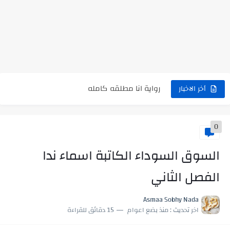
نتينتيجة الثانوية العامة 2025 بالاسم ورقم الجلوس.. الرابط الرسمى للحصول...
رواية حماتي رمت اكلي كاملة
رواية انا مطلقه كامله
أخر الاخبار
رواية رجعت من السفر فجأه كامله
رواية بنتي اللي عندها 8 سنين بعتتلي رسالة على الموبايل...
0
سر شراب ابني كامله
السوق السوداء الكاتبة اسماء ندا
أجمل طريقة لإهداء دعاء مميز لمن تحب في ثوانٍ
الفصل الثاني
استعلم الآن عن نتيجة الثانوية العامة 2026 برقم الجلوس والاسم
في الوقت اللي العالم فيه بيحاول يدور على هويته ،...
Asmaa Sobhy Nada
اخر تحديث :
منذ بضع اعوام
15 دقائق للقراءة
اللعب في سيكولوجية الراجل باسم الدين.. شيوخ التريند وصناعة وعي...