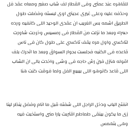
للقاهره عند عمتى وفى القطار لف شاب صغير ومعاه عقد فل
وحذفه عليه وعلى غيرى عجبنى اوى لبسته وفضلت طول
الطريق اشمه بس الغريب ان عقدى الوحيد اللى كانفيه ورده
حمراء وبعد ما نزلت من القطار فى رمسيس وخرجت شاورت
لتاكسي واول مره يقف تاكسي على طول كان فى ناس
قاعده فى الكنبه فجلست بجوار السواق وبعد ما اتحرك بلف
اقوله هنزل فين رش حاجه فى وشى واخدت بالى ان الشاب
اللى قاعد كانوهو اللى بيبيع الفل ولما فوقت كنت هنا
انفتح الباب ودخل الراجل اللى شفته قبل ما انام وفضل ينظر لينا
زى ما يكون بينقى طماطم اقتربت يارا منى واستخبت فيه
وهى بتهمس