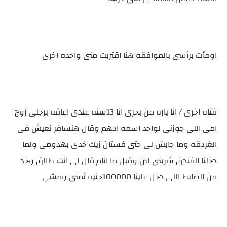
اومأت برأسى بالموافقه هنا اقتربت منى واحده اخرى
فتاه اخرى / انا ياره من بحرى انا 13سنه عندى اعاقه برجلى زوج
امى اللى جوزنى لواحد اسمه ادهم وقال هنسافر نعيش فى
الغردقه وما جابش لى حتى فستان زيك خدى بهدومى ولما
دخلنا الفندق شربنى لبن وقبل ما انام قال لى انت طالق وخد
من الضابط اللى دخل علينا 100000جنيه ثمنى ومشي