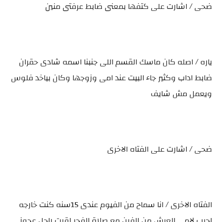
ضحى / اشارت على كتفها بمعنى ضابط عرفتى منين
ياره / اصله كان ماسك القسم اللى جنبنا اسمه شادى حقران
ضابط اداب وكثير جاء البيت عند امى وزوجها وكان بياخد فلوس
ويعمل مش شايف
ضحى / اشارت على الفتاه الاخرى
الفتاه الاخرى / انا سماح من الفيوم عندى 15سنه كنت خارجه
اجيب لامى العيش من الفرن مع صلاة الفجر لقيت راجل عجوز