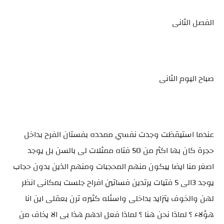
الفصل الثانى
صباح اليوم الثانى
عندما استيقظت وجدت نفسي ممدده بفستان الفرح بداخل
حجرة كان بها اكثر من 50 فتاه ممثلات لى بالسن بل يوجد
اصغر منا ايضا يبكون منهم المحجبات ومنهم الذين بدون حجاب
يوجد 3الى 5 فتيات يرتدين فساتين افراح جلست بمكانى انظر
لهن والخوف يتزايد بداخلى واسئله كثيره ترن بعقلى اين انا
هؤلاء ؟ لماذا نحن هنا ؟ لماذا فعل ادهم هذا بى الا يخاف من