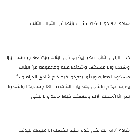
شادى / لا دى اعضاء مش عايزنها فى التجاره الثانيه
دخل الراجل الثانى وهو بيضرب فى البنات ويدفعهم ومسك يارا
وشدها وانا مسكتها وشدتها عليه ومجموعه من البنات
مسكوها معايه وبدأوا يصرخوا فيه خلع شادى الحزام وبدأ
يضرب فيهم والثانى يشد ياره البنات من الالم سابوها وابتعدوا
بس انا اتحملت الالم ومسكت فيها جامد وانا ببكى
شادى /'اه انت بقى كده جبتيه لنفسك انا هبيعك لليدفع