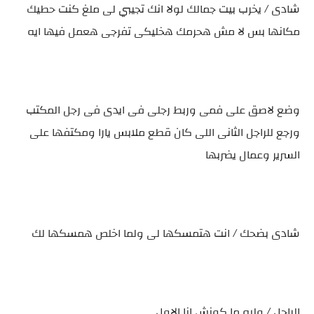
شادى / يخرب بيت جمالك لولا انك تجيبي لى ملغ كنت حطيك
مكانها بس لا مش هحرمك هخليكى تفرجى هعمل فيها ايه
وضع لاصق على فمى وربط رجلى فى ايدى فى رجل المكتب
ورجع للراجل الثانى اللى كان قطع ملابس يارا ومكتفها على
السرير وعمال يضربها
شادى بضحك / انت هتمسكها لى ولما اخلص همسكها لك
الراجل / وليه ما كونش انا الاول