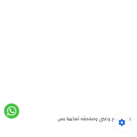
روز / قبيح وغبى ومهمته تعذيبنا بس