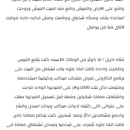
واقع على الارض والعيش واقع منه لميت العيش وروحت
اساعده يقف وفجأه شدينى ووقعت ومش فكره حاجه فوقت
لاتنى هنا من يومين
فتاه اخرى / انا كوثر من الزمالك 16سنه كنت بتابع الفيس
وظهرت واحده قالت انها عايزه بنات تشتغل من البيت على
برنامج الكترونى نعرض منتجات ميكاب وكيفية استخدمها
وهتبعت لكل بنت 100دولار على الفيديوا الواحد فرحت
واشتغلت معاها شهراين وفعلا قبل تسجيل الفيديوا بعتت
على عنوانى اللى كتبته ادوات ميكاب ويدات اسجل وانشر
واجمع مشاهدين اكثر وبعد شهرين كنت بتكلم معاها خاص
قالت انها عايزه تتعرف على شخصيا ويمكن تشغلنى معاها فى