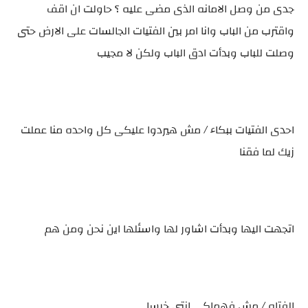
جدى من وصل الامانه الذى مضى عليه ؟ حاولت ان اقف
واقترب من الباب وانا امر بين الفتيات الجالسات على الارض حتى
وصلت للباب وبدأت ادق الباب ولكن لا مجيب
احدى الفتيات ببكاء / مش هيردوا عليكى كل واحده منا عملت
زيك لما فقنا
اتجهت اليها وبدأت اشاور لها واسئلها اين نحن ومن هم
الفتاه / مش فهماكى انتى خرسا