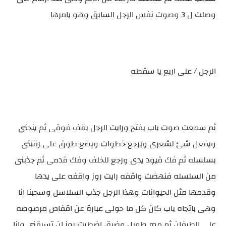
وصلت ل 3 وصوت نفس الرجل السابق وهو يامرها
الرجل / على اربع يا سقطه
ثم سمعت صوت باب يفتح ورايت الرجل يقف فوقى ثم ينحنى
ويفعل شئ لشعرى ويرجع خطوات ويضع طوق على رقبتى
بسلسله ثم فك قيود يدى ورجع للخلف وفك قدمى ثم جذبنى
من السلسله فنهضت واقفه رايت روز واقفه على يدها
وقدمها مثل الحيوانات وهذا الرجل جذب السلاسل وسحبنا انا
وهى باتجاه باب كان كل ما حولى عبارة عن اقفاص مرصوصه
على الطرفان ثم ممر طويل وضيق اضطرت روز ان تسبقنى وانا