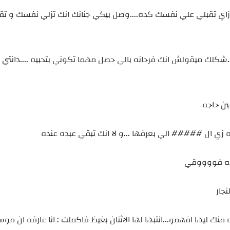
هد ازاي تقبلي علي نفسك كده....وصل بيكي جنانك انك تزلي نفسك و تق
ه...شكلك ميقولش انك فرحانه بالي حصل مهما تكوني بتحبيه ....دانتي 
ين حاجه
ته زي ال ##### الي بعرفها ...و لا انك تبقي عبده عنده
كده فووووقي
جار
نك ليها افهمو...انتبها لها الاثنان بغيظ فاكملت : انا عارفه ان م