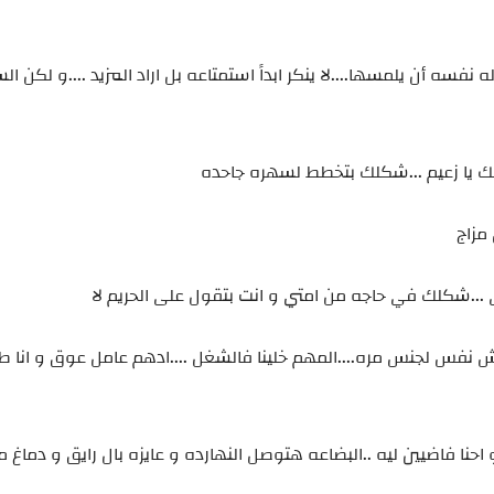
ه أن يلمسها....لا ينكر ابداً استمتاعه بل اراد المزيد ....و لكن ال
 يا زعيم ...شكلك بتخطط لسهره جاحده
مزاج
 ...شكلك في حاجه من امتي و انت بتقول على الحريم لا
يش نفس لجنس مره....المهم خلينا فالشغل ....ادهم عامل عوق و انا ط
و احنا فاضيين ليه ..البضاعه هتوصل النهارده و عايزه بال رايق و دما