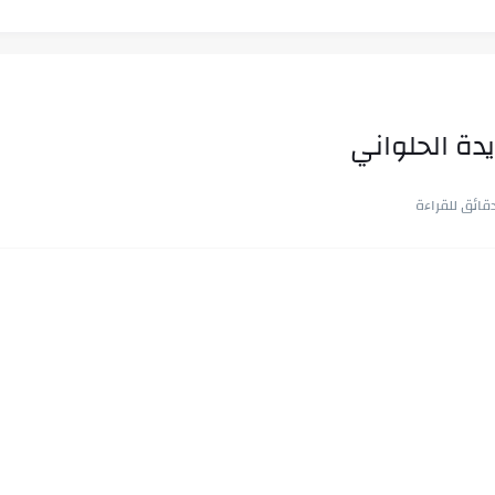
دة الحلواني
ب في ثوانٍ
 على هويته ،...
ن.. شيوخ التريند وصناعة وعي...