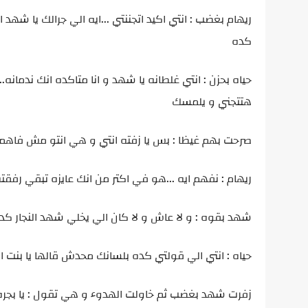
ريهام بغضب : انتي اكيد اتجننتي ...ايه الي جرالك يا ش
كده
حياه بحزن : انتي غلطانه يا شهد و انا متاكده انك ندمان
هتتجني و يلمسك
صرحت بهم غيظا : بس يا زفته انتي و هي انتو مش فاهم
ريهام : نفهم ايه ...هو في اكتر من انك عايزه تبقي رفق
شهد بقوه : و لا عاش و لا كان الي يخلي شهد النجار 
حياه : انتي الي قولتي كده بلسانك محدش قالها يا بنت الن
زفرت شهد بغضب ثم خاولت الهدوء و هي تقول : يا بجره م