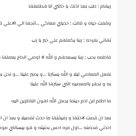
ريهام : طب بعد اذنك يا خالتي انا هطلعلها
وقفت حياه و قالت : خديني معاكي ...اتجها الي الاعلي ف
تهاني بفرحه : ربنا يكملهم علي خير يا رب
فاطمه بحب : ربنا يسعدهم و الله لا اوصي الحاج يعملها
نفعل المعاصي ليلا و الله يسترنا ...و يصبر علينا ...و نحن 
به و نجهر بالمعصيه التي سترها الله علينا
ما اظلم ابن ادم حينما يجعل الله اهون الناظرين اليه
بعد ان قصت لاختها و رفيقتها ما حدث تفصيلا و بعد ان 
اخدني فحضنه ...اول مره احس بحنيته و هو بيسالني مو