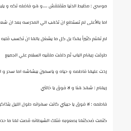
موسي : مظبط الدنيا متقلقش ....و هو فاضله تكه و يل
اما بالأعلى لم تستطع ان تذهب الي المدرسه بعد ان شعرت
لم تهتم كثيراً بهذا بل كل ما يشغل بالها ان تكسب قلبه 
طرقت ريهام الباب ثم دلفت ملقيه السلام علي الجميع
ردت عليها فاطمه و حياه و ياسمين ببشاشه اما سحر و امه
ريهام : شهد هنا و لا فوق يا خالتي
فاطمه : لا فوق يا حببتي كانت سهرانه طول الليل بتذاك
كتمت ضحكتها بصعوبه فتلك الشيطانه قصت لها ما حدث بإ