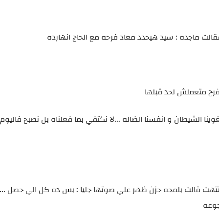
قالت ماجده : سيد هيحدد معاد فرحه مع الحاج انهارده
 فرح متعملش لحد قبلها
يغوينا الشيطان و انفسنا الضاله ...لا نكتفي بما فعلناه بل نصبح فاليوم ا
انتهت قالت بلمحه حزن ظهر علي صوتها جليا : بس ده كل الي حصل ...
جوعه