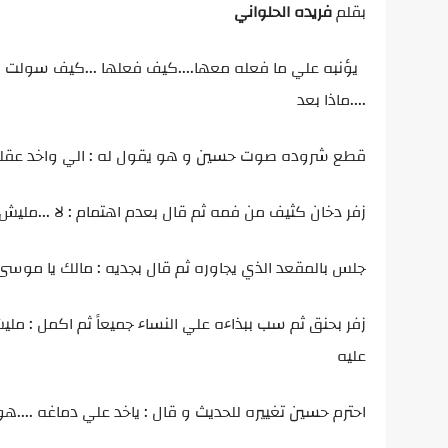
بقلم
فريده الحلواني
يؤنبه علي ما فعله معها....كيف فعلها ...كيف سولت له نفس
....ماذا بعد
قطع شروده صوت حسين و هو يقول له : الي واخد عقلك
زفر دخان كثيف من فمه ثم قال بعدم اهتمام : لا ...مليش 
جلس بالمقعد الذي يجاوره ثم قال بجديه : مالك يا موسى
زفر بحنق ثم سب ببذاءه علي النساء جميعاً ثم اكمل : مل
عليه
احترم حسين تغييره للحديث و قال : ياخد علي دماغه ....ه