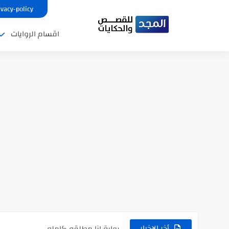
ivacy-policy
اقسام الروايات
نتينتيجة الثانوية العامة 2025 بالاسم ورقم الجلوس.. الرابط الرسمى للحصول...
رواية حماتي رمت اكلي كاملة
رواية انا مطلقه كامله
أخر الاخبار