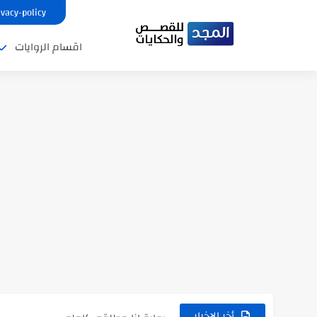
ivacy-policy
اقسام الروايات
نتينتيجة الثانوية العامة 2025 بالاسم ورقم الجلوس.. الرابط الرسمى للحصول...
رواية حماتي رمت اكلي كاملة
رواية انا مطلقه كامله
أخر الاخبار