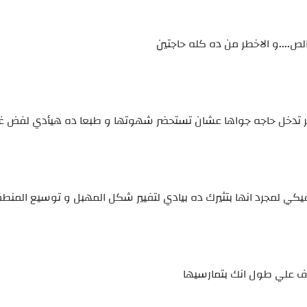
لص....و الاخطر من ده كله حاجتين
كر تدخل حاجه جواها عشان تستحضر شهوتها و طبعا ده هيأدي لفض غش
ي لمجرد انها بتثيرك ده بيادي لتفيير شكل المهبل و توسيع المنط
رف علي طول انك بتمارسيها