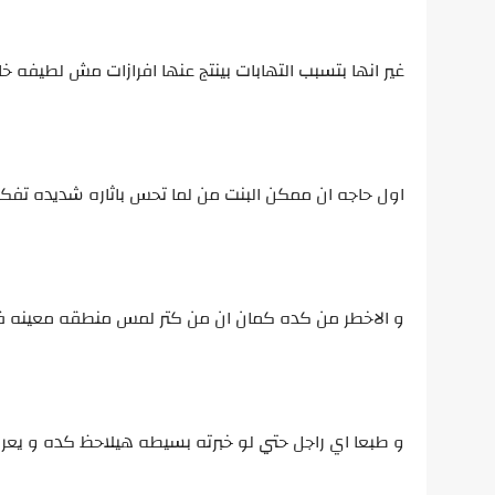
غير انها بتسبب التهابات بينتج عنها افرازات مش لطيفه خا
اول حاجه ان ممكن البنت من لما تحس باثاره شديده تف
و الاخطر من كده كمان ان من كتر لمس منطقه معينه فيك
و طبعا اي راجل حتي لو خبرته بسيطه هيلاحظ كده و يع