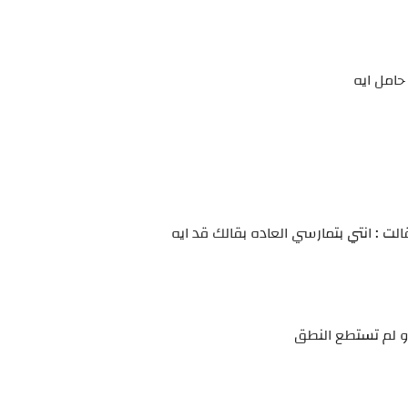
حامل ايه
ت : انتي بتمارسي العاده بقالك قد ايه
و لم تستطع النطق