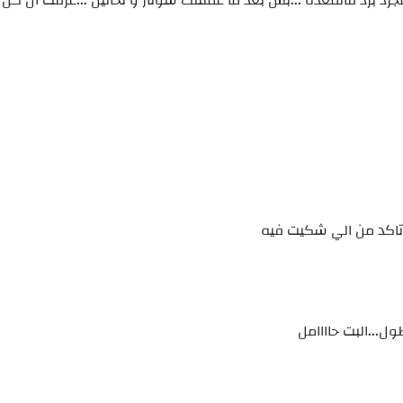
جرد برد فالمعده ...بس بعد ما عملتلك سونار و تحاليل ...عرفت ان كل
تاكد من الي شكيت فيه
...البت حاااامل