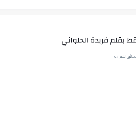
ط بقلم فريدة الحلواني
ب في ثوانٍ
 على هويته ،...
ن.. شيوخ التريند وصناعة وعي...