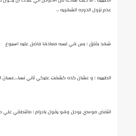
الطبيبه : انا كنت شاكه من الاعراض الي عندك ان يكون م
عدم نزول الدوره الشهريه ..
شهد بقلق : بس هي لسه معادها فاضل عليه اسبوع
الطبيبه : و عشان كده كشفت عليكي تاني نسا...عسان ا
انتفض موسي بوجل وهو يقول باجرام : ماتنطقي علي طول