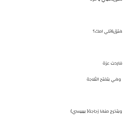
هتق&تلي امك؟
فاردت عزة
وهي بتفتح الثلاجة
وبتخرج منها زجاجة( بيبيسي)