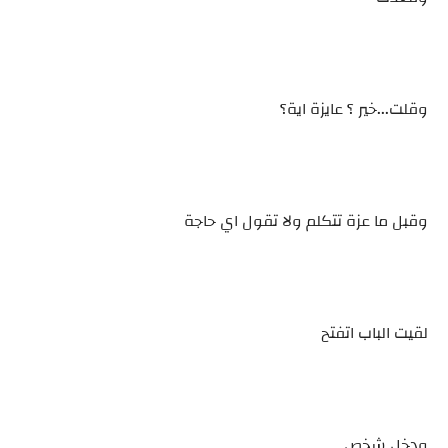
وقلت...خير ؟ عايزة اية؟
وقبل ما عزة تتكلم ولا تقول اي حاجة
لقيت الباب اتفتح
ودخل شخص