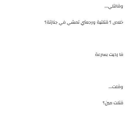
وقالتلي...
خلاص ؟ قتلتية ورجعتي تمشي في جنازتة؟
فا رديت بسرعة
وقلت...
قتلت مين؟