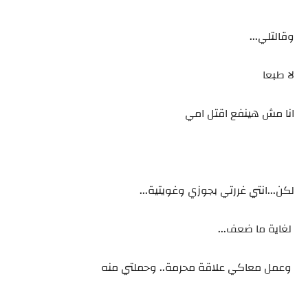
وقالتلي...
لا طبعا
انا مش هينفع اقتل امي
لكن...انتي غررتي بجوزي وغويتية...
لغاية ما ضعف...
وعمل معاكي علاقة محرمة.. وحملتي منه