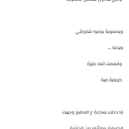
وبصعوبة برضوا شاورتلي
بايدها ...
وفهمت انها عايزة
كوباية مية
فا دخلت بسرعة ع المطبخ وجيبت
الكوباية وملئتها من الحنفية