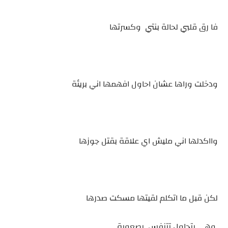
فا رق قلبي لحالة بنتي وكسرتها
ودخلت وراها عشان احاول افهمها اني بريئة
وااكدلها اني مليش اي علاقة بقتل جوزها
لكن قبل ما اتكلم لقيتها مسكت صدرها
وهي بتحاول تتنفس بصعوبة