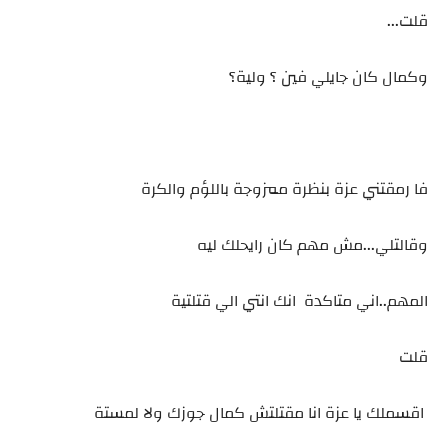
قلت...
وكمال كان جايلي فين ؟ ولية؟
فا رمقتني عزة بنظرة ممزوجة باللؤم والكرة
وقالتلي...مش مهم كان رايحلك ليه
المهم..اني متاكدة انك انتي الي قتلتية
قلت
اقسملك يا عزة انا مقتلتش كمال جوزك ولا لمستة