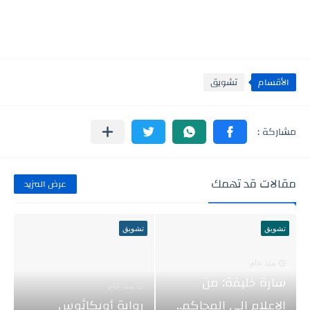
الأقسام
تشويق
مقالات قد تهمك
عرض المزيد
تشويق
تشويق
منذ عام
سارة خليفة: من
منذ عام
الإعلام إلى المحاكم..
رواية أويكاثوس