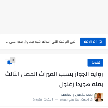
رواية بنتي اللي عندها 8 سنين بعتتلي رسالة على الموبايل...
سر شراب ابني كامله
أجمل طريقة لإهداء دعاء مميز لمن تحب في ثوانٍ
استعلم الآن عن نتيجة الثانوية العامة 2026 برقم الجلوس والاسم
في الوقت اللي العالم فيه بيحاول يدور على هويته ،...
أخر الاخبار
اللعب في سيكولوجية الراجل باسم الدين.. شيوخ التريند وصناعة وعي...
0
تشويق
رواية الجواز بسبب الميراث الفصل الثالث
بقلم هويدا زغلول
المجد للقصص والحكايات
اخر تحديث :
منذ بضع اعوام
8 دقائق للقراءة