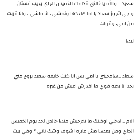
سعيد _ والله يا خالتي قدامك للخميس الجاي يجيب فستان
واجي اتجوز سعاد يا اما هاخدها ونمشي ، انا ماشي ، وانا قربت
من امي. وقولت
ليها
سعاد _سامحيني يا امي بس انا كنت خايفه سعيد يروح مني
بجد انا بحبه قوي ما اقدرش اعيش من غيره
الام _ ادخلي اوضتك ما تخرجيش منها خالص لحد يوم الخميس
الجاي ومن بعدها مش عايزه اشوف وشك تاني * وفي بيت