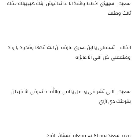
سعيد _ سيبيني اخطط وانفذ انا ما تخافيش ابنك هيجيبلك حقك
ثالث ومتلت
الخاله _ تسلملي يا ابن عمري عارفه ان انت قدها وقدود يا واد
وهتعملي كل اللي انا عايزاه
سعيد _ اللي تشوفي يحصل يا امي والله ما تعرفي انا فرحان
بفرحتك دي ازاي
وجه سعيد يوم الاربع ومعاه فستان الفرح