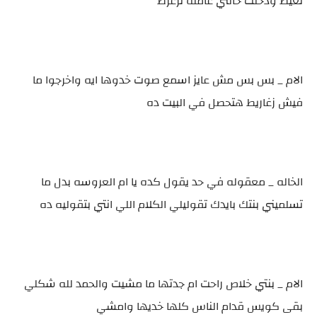
تعيط ودخلت خالتي عامله تزغرط
الام _ بس بس مش عايز اسمع صوت خدوها ايه واخرجوا ما
فيش زغاريط هتحصل في البيت ده
الخاله _ معقوله في حد يقول كده يا ام العروسه بدل ما
تسلميني بنتك بايدك تقوليلي الكلام اللي انتي بتقوليه ده
الام _ بنتي خلاص راحت ام جدتها ما مشيت والحمد لله شكلي
بقى كويس قدام الناس كلها خديها وامشي