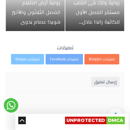
رواية ولك فى القلب
رواية أرض الظلام
مستقر الفصل الأول
الفصل الثلاثون والأخير
للكاتبة راندا عادل...
هويدا عصام بدوى
تعليقات
تعليقات Blogger
تعليقات Facebook
تعليقات Disqus
إرسال تعليق
UNPROTECTED
DMCA