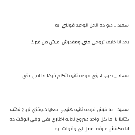
سعيد _ هو ده الحل الوحيد قولتي ايه
بجد انا خايف تروحي مني.ومقدرش اعيش من غيرك
سعاد _ طيب اديني فرصه تانيه اتكلم فيها ما امي حتي
سعيد _ ما فيش فرصه تانيه هتيجي معايا دلوقتي نروح نكتب
كتابنا يا اما كل واحد هيروح لحاله اختاري بقى وفي الوقت ده
انا مكنتش عارفه اعمل اي وقولت ليه