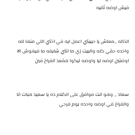
فيش اوضه ثانيه
الخاله _معلش يا حبيبتي اعمل ايه في اختي اللي منها لله
واخده حقي كله والبيت زي ما انتي شايفه ما فيهوش الا
اوضتين اوضه ليا واوضه ليكوا هقعد الفراخ فين
سعاد _ وهو انت موافق على الكلام ده يا سعيد هبات انا
والفراخ في اوضه واحده يوم فرحي