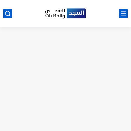
نتينتيجة الثانوية العامة 2025 بالاسم ورقم الجلوس.. الرابط الرسمى للحصول...
رواية حماتي رمت اكلي كاملة
رواية انا مطلقه كامله
رواية رجعت من السفر فجأه كامله