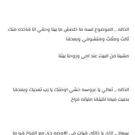
الخاله _ الموضوع لسه ما خلصش ما بينا وحقي انا هاخده منك
ثالث ومثلث وهتشوفي وبعدها
مشينا من البيت عند امي وروحنا بيتنا
الخاله _ تعالي يا عروسه خشي اوضتك يا رب تعجبك وبعدها
بصيت فيها لقيتها مليانه فراخ
سعاد _ ازاي يا خالتي هبات في الاوضه دي مع الفراخ هو ما