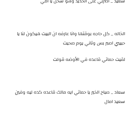
سعيد _ اضربي على الحديد وهو سخن يا امي
الخاله _ كل حاجه بوقتها وانا عارفه ان البيت هيكون لنا يا
حبيبي اصبر بس وتاني يوم صحيت
لقيت حماتي قاعده في الأوضه قولت
سعاد _ صباح الخير يا حماتي ايه مالك قاعده كده ليه وفين
سعيد امال