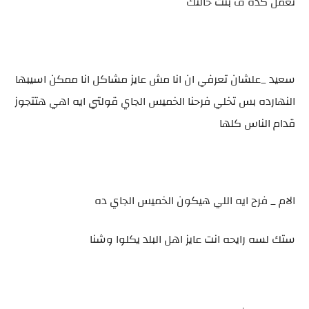
تعمل كده ف بنت خالتك
سعيد _علشان تعرفي ان انا مش عايز مشاكل انا ممكن اسيبها
النهارده بس تخلي فرحنا الخميس الجاي قولتي ايه اهي هتتجوز
قدام الناس كلها
الام _ فرح ايه اللي هيكون الخميس الجاي ده
ستك لسه رايحه انت عايز اهل البلد يكلوا وشنا