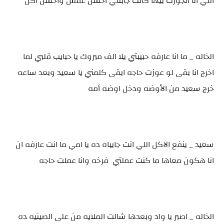
اللي انا اتجوزت بيها كانت جابتلي احسن عفش واحسن اكل
الخاله _ ما انا عارفه حبيبتي يلا الف مبروك يا حبايب قلبي لما
اخرج انا بقى لو عوزت حاجه ابقى كلمني يا سعيد وبعد ساعه
خرج سعيد من الأوضه ودخل اوضه أمه
سعيد _ ينفع الاكل اللي انت جايباه ده يا امي ما انت عارفه ان
انا هكون معاها ما كنت عملتي فرخه وانا عملت حاجه
الخاله _ اصبر يا واد وبعدها شالت الملايه من على الصينيه ده