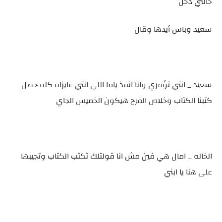
خالتي دخل
سعيد وباس أيدها وقال
سعيد _ انتي تؤمري وانا انفذ ياما اللي انتي عايزاه كله حصل
كتبنا الكتاب وخلاص الفرح هيكون الخميس الجاي
الخاله _ امال هي فين مش انا قولتلك تكتب الكتاب وتجيبها
على هنا يا ابني