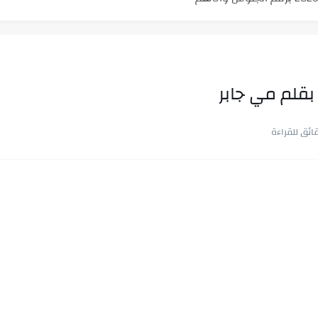
ن.. شيوخ التريند وصناعة وعي...
بقلم مي جابر