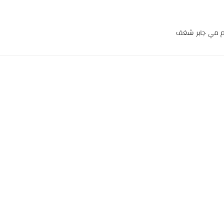
لم مي جابر شغف