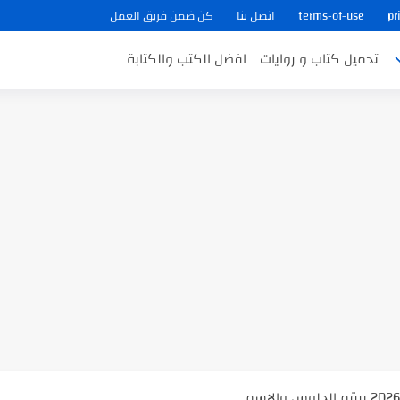
pr
terms-of-use
اتصل بنا
كن ضمن فريق العمل
تحميل كتاب و روايات
افضل الكتب والكتابة
ب في ثوانٍ
 على هويته ،...