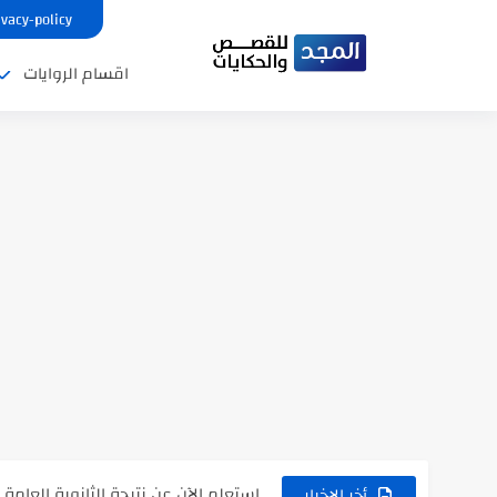
ivacy-policy
اقسام الروايات
نتينتيجة الثانوية العامة 2025 بالاسم ورقم الجلوس.. الرابط الرسمى للحصول...
رواية حماتي رمت اكلي كاملة
رواية انا مطلقه كامله
رواية رجعت من السفر فجأه كامله
رواية بنتي اللي عندها 8 سنين بعتتلي رسالة على الموبايل...
سر شراب ابني كامله
أجمل طريقة لإهداء دعاء مميز لمن تح
استعلم الآن عن نتيجة الثانوية العامة 2026 برقم الجلوس والاسم
في الوقت اللي العالم فيه بيحاول يدور
أخر الاخبار