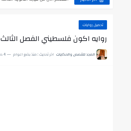
اللعب في سيكولوجية الراجل باسم الدي
تحميل روايات
روايه اكون فلسطيني الفصل الثالث 
المجد للقصص والحكايات
اخر تحديث :
منذ بضع اعوام
4 دقائق للقراءة