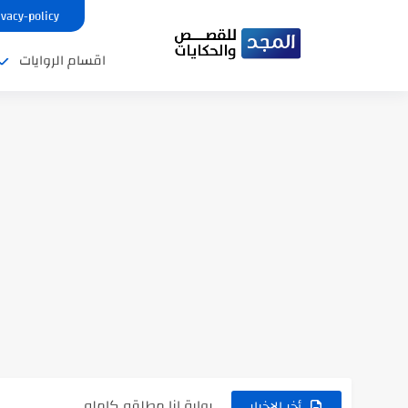
ivacy-policy
اقسام الروايات
نتينتيجة الثانوية العامة 2025 بالاسم ورقم الجلوس.. الرابط الرسمى للحصول...
رواية حماتي رمت اكلي كاملة
رواية انا مطلقه كامله
أخر الاخبار