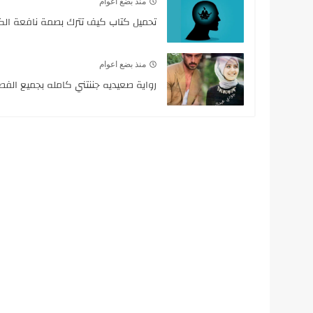
منذ بضع اعوام
تحميل كتاب كيف تترك بصمة نافعة الك
منذ بضع اعوام
رواية صعيديه جننتني كامله بجميع الفص