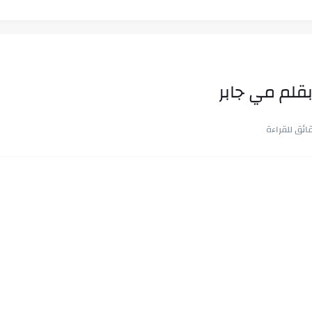
قلم مي جابر
ب في ثوانٍ
 على هويته ،...
ن.. شيوخ التريند وصناعة وعي...