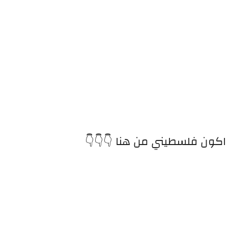
كون فلسطيني من هنا 👇👇👇