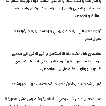
و يغير منه و يحقد عليه و ها هي النتيجة حرباء تزوجها لسنوات
تعترف امام الحميع بلا خجل بالخيانة و كسرت رجولته امام
العائلة و اولاده .
توجه عادل الي ابيه و هو يبكي و يمسك يديه و يقبلها و
يقول بندم :
سامحني يابا ، حقك عليا انا استاهل و في الاخى الي يعصي
ابوه او امه عمره ما بيشوف الخير و الي اخترتها كسرتني و
كسرت رجولتي ، حقك عليا يابا سامحني .
قال راشد و هو يحتضن عادل و لقد ادمعت عين الحج راشد :
مسامحك يا عادل كنت بدعي ربنا انه يفوقك بس مش بالطريقة