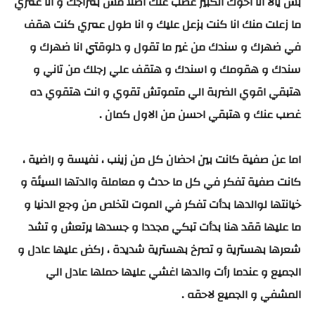
بس يالا انا اخوك الكبير غصب عنك اصلا مش بمزاجك و انا عمري
ما زعلت منك انا كنت بزعل عليك و انا طول عمري كنت هقف
في ضهرك و سندك من غير ما تقول و دلوقتي انا ضهرك و
سندك و هقومك و اسندك و هتقف علي رجلك من تاني و
هتبقي اقوي الضربة الي متموتش تقوي و انت هتقوي ده
غصب عنك و هتبقي احسن من الاول كمان .
اما عن صفية كانت بين احضان كل من زينب ، نفيسة و راضية ،
كانت صفية تفكر في كل ما حدث و معاملة والدتها السيئة و
خيانتها لوالدها بدأت تفكر في الموت لتخلص من وجع الدنيا و
ما عليها ققد هنا بدأت تبكي مجددا و جسدها يرتعش و تشد
شعرها بهسترية و تصرخ بهسترية شديدة ، ركض عليها عادل و
الجميع و عندما رأت والدها اغشي عليها حملها عادل الي
المشفي و الجميع لاحقه .