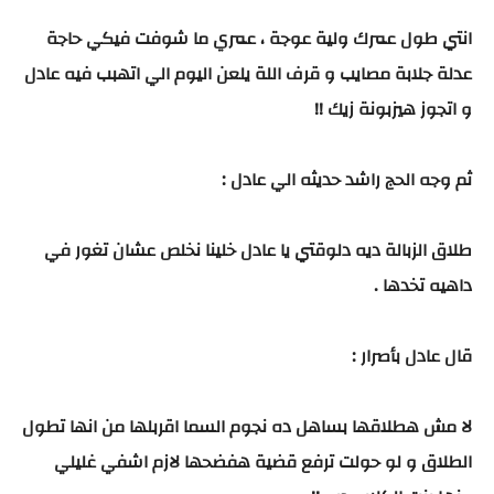
انتي طول عمرك ولية عوجة ، عمري ما شوفت فيكي حاجة
عدلة جلابة مصايب و قرف اللة يلعن اليوم الي اتهبب فيه عادل
و اتجوز هيزبونة زيك !!
ثم وجه الحج راشد حديثه الي عادل :
طلاق الزبالة ديه دلوقتي يا عادل خلينا نخلص عشان تغور في
داهيه تخدها .
قال عادل بأصرار :
لا مش هطلاقها بساهل ده نجوم السما اقربلها من انها تطول
الطلاق و لو حولت ترفع قضية هفضحها لازم اشفي غليلي