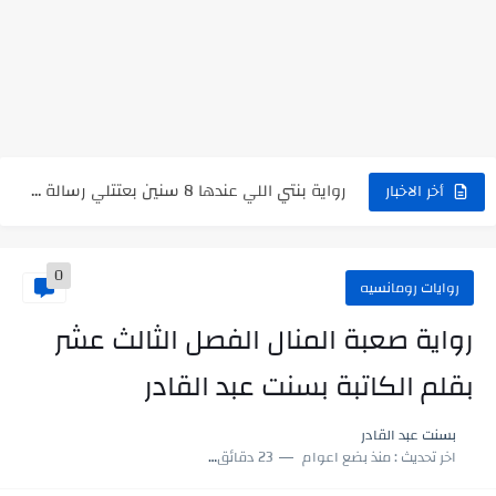
رواية حماتي رمت اكلي كاملة
رواية انا مطلقه كامله
رواية رجعت من السفر فجأه كامله
رواية بنتي اللي عندها 8 سنين بعتتلي رسالة على الموبايل...
سر شراب ابني كامله
أخر الاخبار
أجمل طريقة لإهداء دعاء مميز لمن تحب في ثوانٍ
0
استعلم الآن عن نتيجة الثانوية العامة 2026 برقم الجلوس والاسم
روايات رومانسيه
في الوقت اللي العالم فيه بيحاول يدور على هويته ،...
رواية صعبة المنال الفصل الثالث عشر
اللعب في سيكولوجية الراجل باسم الدين.. شيوخ التريند وصناعة وعي...
بقلم الكاتبة بسنت عبد القادر
بسنت عبد القادر
اخر تحديث :
منذ بضع اعوام
23 دقائق للقراءة