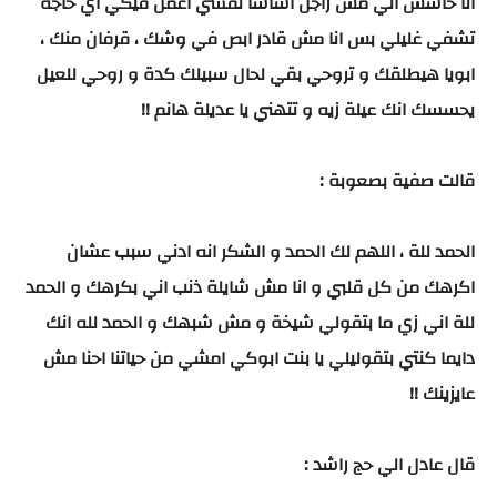
انا حاسس اني مش راجل اساسا نفسي اعمل فيكي اي حاجة
تشفي غليلي بس انا مش قادر ابص في وشك ، قرفان منك ،
ابويا هيطلقك و تروحي بقي لحال سبيلك كدة و روحي للعيل
يحسسك انك عيلة زيه و تتهني يا عديلة هانم !!
قالت صفية بصعوبة :
الحمد للة ، اللهم لك الحمد و الشكر انه ادني سبب عشان
اكرهك من كل قلبي و انا مش شايلة ذنب اني بكرهك و الحمد
للة اني زي ما بتقولي شيخة و مش شبهك و الحمد لله انك
دايما كنتي بتقوليلي يا بنت ابوكي امشي من حياتنا احنا مش
عايزينك !!
قال عادل الي حج راشد :