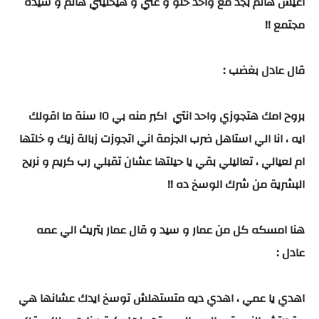
اعيش هانم بجد مع واحد حلو و غني و هيخليني هانم و سيدة
مجتمع !!
قال عادل بغضب :
بروح امك هتجوزي واحد انتي اكبر منه بي ١٥ سنة ما اقولك
ايه ، انا الي استاهل ضرب الجزمة اني اتجوزت زبالة زيك و خلتها
ام لعيالي ، تعاليلي بقي يا حيلتها عشان تقبلي رب كريم و نريح
البشرية من شرك الوسخ ده !!
هنا امسكه كل من عمار و سيد و قال عمار بتريث الي عمه
عادل :
اهدي يا عمي ، اهدي ديه متستهلش توسخ ايدك عشانها هي