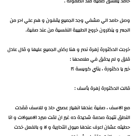
حامد يعشق صفية منذ الطفولة .
وصل حامد الي مشفي وجد الجميع يقفون و هم علي احر من
الجمر و ينظرون خروج الطبيبة النفسية من عند صفية.
خرجت الدكتورة زهرة نصر و هنا ركض الجميع عليها و قال عادل
قلق و لم يدقق في ملامحها :
خير يا دكتورة ، بنتي كويسة ؟!
قالت الدكتورة زهرة بأسف :
مع الاسف ، صفية عندها انهيار عصبي حاد و للاسف ققدت
النطق نتيجة صدمة شديدة ده غير ان لقت مبرد الامبولات و انا
حطيته عشان اعرف عندها ميول انتحارية و لا و بالفعل خدت