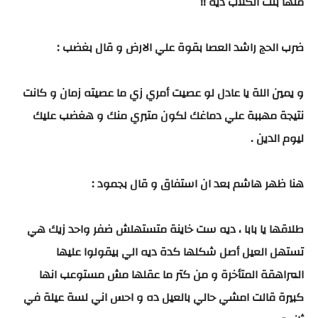
منها بنت الكلاب ديه !!
ضرب الحج راشد العصا بقوة علي الارض و قال بغضب :
و يمين اللة يا عادل لو عصيت أمري زي ما عصيته زمان و كانت
نتيجة مهببة علي دماغك لكون متبري منك و هغضب عليك
ليوم الدين .
هنا ظهر هاشم بعد ان استفاق و قال بجمود :
طلاقها يا بابا ، ديه ست خاينة متستهلش ضفر واحد زيك هي
تستهل العيل أصل شكلها كدة ديه الي بيقولوا عليها
المراهقة المتأخرة و من كتر ما عقلها مش مستوعب انها
كبيرة قالت امشي حالي بالعيل ده و احس اني لسة عيلة في