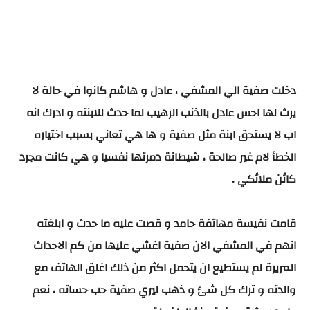
دخلت صفية الي المشفي ، عادل و هاشم كانوا في حالة لا
يرث لها احس عادل بالذنب الرهيب لما حدث للابنته و ادرك انه
اب لا يستحق ابنة مثل صفية و ها هي تعاني بسبب اختياره
الخطأ لام غير صالحة ، شيطانة دمرتها نفسيا و هي كانت مجرد
كائن ملائكي .
قامت نفيسة مهاتفة حامد و قصت عليه ما حدث و ابلغته
انهم في المشفي الان صفية اغشي عليها من كم الاحداث
المريرة لم يستطيع ان يتحمل اكثر من ذلك اغلق الهاتف مع
والدته و ترك كل شئ و ذهب ليري صفية حب حساته ، نعم