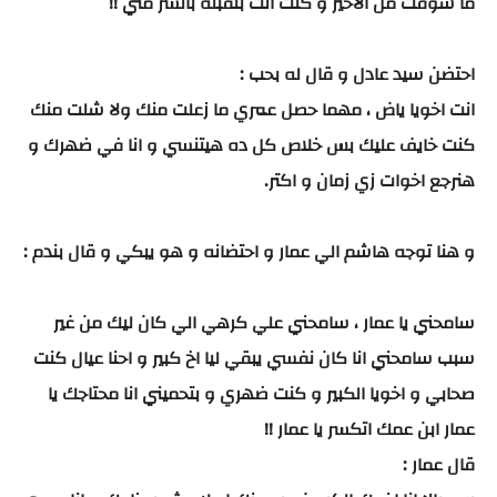
ما شوفت من الاخير و كنت انت بتقبله بالشر مني !!
احتضن سيد عادل و قال له بحب :
انت اخويا ياض ، مهما حصل عمري ما زعلت منك ولا شلت منك
كنت خايف عليك بس خلاص كل ده هيتنسي و انا في ضهرك و
هنرجع اخوات زي زمان و اكتر.
و هنا توجه هاشم الي عمار و احتضانه و هو يبكي و قال بندم :
سامحني يا عمار ، سامحني علي كرهي الي كان ليك من غير
سبب سامحني انا كان نفسي يبقي ليا اخ كبير و احنا عيال كنت
صحابي و اخويا الكبير و كنت ضهري و بتحميني انا محتاجك يا
عمار ابن عمك اتكسر يا عمار !!
قال عمار :