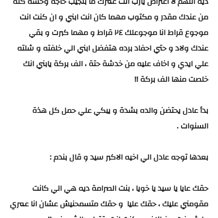
ديه اللهم لا اعتراض يارب انت عمرك ما بتجيب حاجة وحشة كله
من عندك مقدر و مكتوب مهما كان انت ابني و ان كنت انت
موجوع قراط انا موجوعلك ٢٤ قراط و مهما كبرت و بقي
عندك ولاد و حتي احفاد برده هتفضل ابني الي خلفته و شلته
علي ايدي و اخاف عليه من خدشة حتة ، الف بركة يابني انك
خلصت منها الف بركة !!
بدأ عادل يحتضن والده بشدة و يبكي علي حمل كل هذة
السنوات .
بعدها توجه عادل الي اخيه الاكبر سيد و قال بندم :
حقك عايا يا سيد يا خويا ، بنت الصرامة ديه هي الي كانت
مقومني عليك ، حقك عليا و حقك متسمحنيش عشان انا عمري