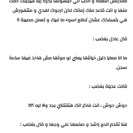
مقدرتش النعمة و الحب الي حبتهولها بكرة ربنا هيجبلك حقك
منها و انت قاعد ملك زمانك لكن ارجوك اهدي و متتهورش
هي بتسفذك عشان تطلع اسوء ما فيك و تعمل مصيبة !!
قال عادل بغضب :
ما انا معايا دليل خيانتها يعني لو موتها مش هاخد فيها ساعة
سجن.
قالت عديلة بغضب :
حوش حوش ، انت فاكر انك هتقتلني بجد ولا ايه ؟!!!
هنا تقدم الحج راشد و صفعها علي وجها و قال بغضب :