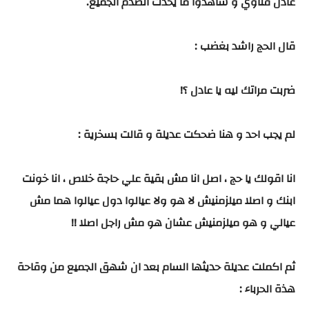
عادل قناوي و شاهدوا ما يحدث انصدم الجميع.
قال الحج راشد بغضب :
ضربت مراتك ليه يا عادل ؟!
لم يجب احد و هنا ضحكت عديلة و قالت بسخرية :
انا اقولك يا حج ، اصل انا مش بقية علي حاجة خلاص ، انا خونت
ابنك و اصلا ميلزمنيش لا هو ولا عيالوا دول عيالوا هما مش
عيالي و هو ميلزمنيش عشان هو مش راجل اصلا !!
ثم اكملت عديلة حديثها السام بعد ان شهق الجميع من وقاحة
هذة الحرباء :