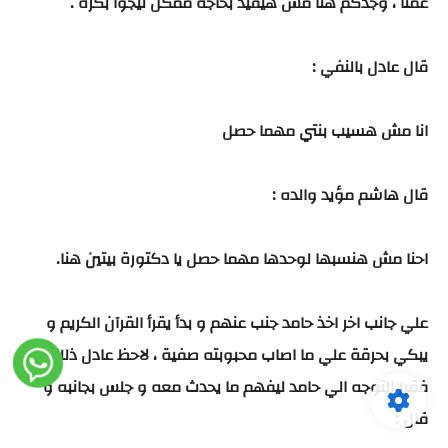
عمتا ، وجدكم هنا مش هيفيد بحاجة ممكن تيجوا بكرة .
قال عادل بالنفي :
انا مش هسيب بنتي مهما حصل
قال هاشم مؤيد والده :
احنا مش هنسبها لوحدها مهما حصل يا دكتورة بيتين هنا.
علي جانب اخر اخذ حامد جنب عنهم و بدأ يقرأ القرآن الكريم و
يبكي بحرقة علي ما اصاب محبوبته صفية ، لاحظ عادل ذلك
فقرر التوجه الي حامد ليفهم ما يحدث معه و جلس بجانبه و
قال :