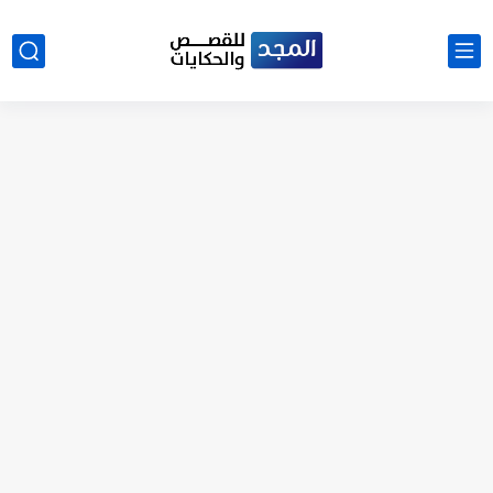
نتينتيجة الثانوية العامة 2025 بالاسم ورقم الجلوس.. الرابط الرسمى للحصول...