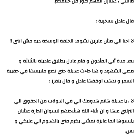
ماشي ، هتنازل المهم اغور من خلاقكم.
قال عادل بسخرية :
لا احنا الي مش عايزين نشوف الخلقة الوسخة ديه مش انتي !!
بعد مدة أتي المأذون و قام عادل بطليق عاديلة بالثلاثة و
مضي الشهود و هنا جاءت عديلة حتي تضع ملابسها في حقيبة
السفر و تذهب اوقفها عادل و قال بتقزز :
لا ، يا عديلة هانم هدومك الي في الدولاب من الحقوق الي
اتنزلتي عنها و ان شاء اللة هشحتهم لنسوان الحارة عشان
يلبسوها انما عايزة تمشي بكرم مني بالهدوم الي عليكي و
بس.