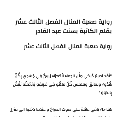
رواية صعبة المنال الفصل الثالث عشر
بقلم الكاتبة بسنت عبد القادر
رواية صعبة المنال الفصل الثالث عشر
"لَقَد أصبحَ حُبكي مِثْل الدِماء الْحَمْرَاء يَسِيرُ فِي جَسَدِي بِكُلّ
هُدُوء ويعانق ويلامس كُلّ ماهُو فِي طَرِيقِهِ وَيَجْعَلُه يَنْبِضُ
بِالحَيَاةِ '
هنا جاء باقي عائلة علي صوت الصراخ و عندما دخلوا الي منزل