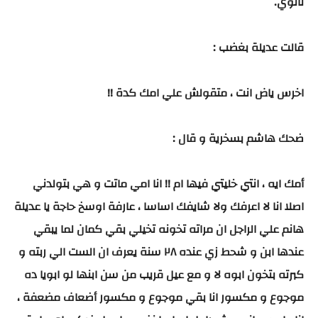
ثانوي.
قالت عديلة بغضب :
اخرس ياض انت ، متقولش علي امك كدة !!
ضحك هاشم بسخرية و قال :
أمك ايه ، انتي خليتي فيها ام !! انا امي ماتت و هي بتولدني
اصلا انا لا اعرفك ولا شايفك اساسا ، عارفة اوسخ حاجة يا عديلة
هانم علي الراجل ان مراته تخونه تخيلي بقي كمان لما يبقي
عندها ابن و شحط زي عنده ٢٨ سنة يعرف ان الست الي ربته و
كبرته بتخون ابوه لا و مع عيل قريب من سن ابنها لو ابويا ده
موجوع و مكسور انا بقي موجوع و مكسور أضعاف مضعفة ،