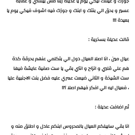
جوزك و عيتلك ليكي يوم يا عديلة ربنا مش بينسي و عقابه
عسير و بحق الي بنتك و ابنك و جوزك فيه اشوف فيكي يوم يا
بعيدة !!!
قالت عديلة بسخرية :
عيال مين ، انا اصلا العيال دول الي بتكلمي عنهم بحرقة كدة
هم علي قلبي و انزاح و انتي بقي يا ست صفية عايشة فيها
ست الشيخة و التاني ضيعت عمري عليه فضل بنت الاجنبية عليا
، فعيال ايه الي افكر فيهم اصلا ؟!!
ثم اضافت عديلة :
انا بقي سايبلكم العيال بالمحروس ابنكم عادل و اطلق منه و