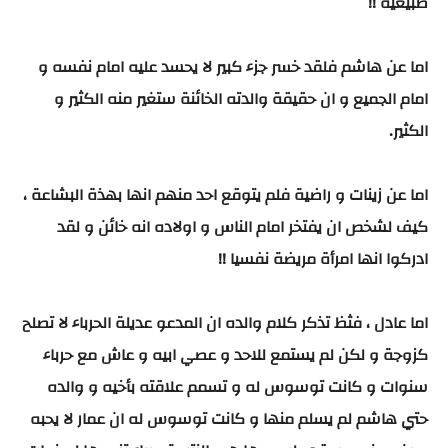
طبيعية !!
اما عن هاشم فلقد خسر جزء كبير لا يحسد عليه امام نفسه و
امام الجميع و ان حقيقة والدته الخائنة ستغير منه الكثير و
الكثير.
اما عن زينات و راضية فلم يتوقع احد منهم انها بهذة البشاعة ،
كيف لشخص ان يفتخر امام الناس و اولاده انه خائن و لقد
ادركوا انها امرأة مريضة نفسيا !!
اما عادل ، فثظ تذكر كلام والده ان المدعو عديلة الحرباء لا تصلح
كزوجة و لكن لم يستمع للاحد و عصي ابيه و عاش مع حرباء
سنوات و كانت توسوس له و تسمم علاقته بأخيه و والده
حتي هاشم لم يسلم منها و كانت توسوس له ان عمار لا يحبه