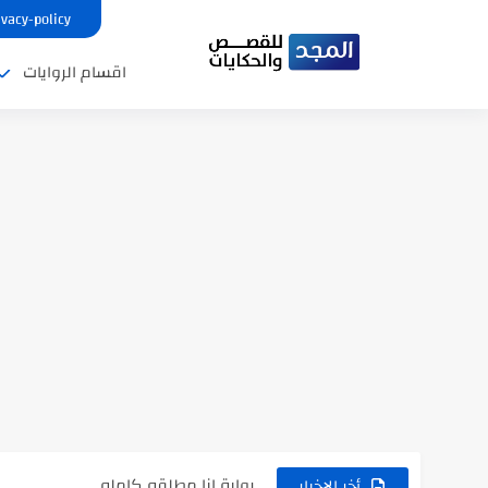
ivacy-policy
اقسام الروايات
نتينتيجة الثانوية العامة 2025 بالاسم ورقم الجلوس.. الرابط الرسمى للحصول...
رواية حماتي رمت اكلي كاملة
رواية انا مطلقه كامله
أخر الاخبار