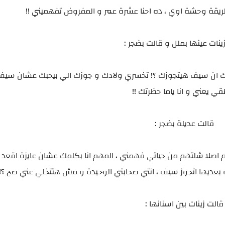
طريقة وحشة اوي ، ده احنا عشرة عمر و المفروض تفهميني !!
ينات عينها بملل و قالت بضجر :
رفك ان سيف هيتجوزك ؟! تخسري ولادك و جوزك الي بيحبك عشان سي
ي يعني و انا ياما حظرتك !!
قالت عديلة بضجر :
هم اصلا شلتهم من حياتي فهمني ، المهم انا بكلمك عشان عايزة اقع
و بعديها اتجوز سيف ، انتي صحابتي الوحيدة و مش هتتخلي عني صح ؟!
قالت زينات بين اسنانها :