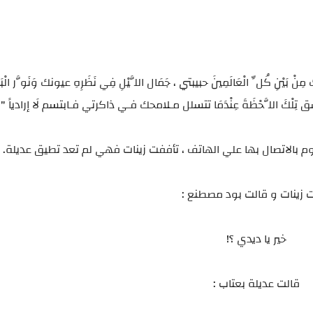
مِنْ بَيْنِ كُلِّ الْعَالَمِينَ حبيبتي ، جَمَال اللَّيْلِ فِي نَظَرِهِ عيونك وَنَوَّر الْب
تِلْكَ اللَّحْظَةَ عِنْدَمَا تتسلل مـلامحك فـي ذاكرتي فـابتسم لَا إرادياً "
م بالاتصال بها علي الهاتف ، تأففت زينات فهي لم تعد تطيق عديلة.
ت زينات و قالت بود مصطنع :
خير يا ديدي ؟!
قالت عديلة بعتاب :