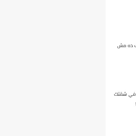
ف ده مش
د في شقتك