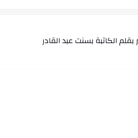
بقلم الكاتبة بسنت عبد القادر
ب في ثوانٍ
 على هويته ،...
ن.. شيوخ التريند وصناعة وعي...