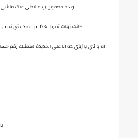
و ده معقول برده اتخلي عنك ماشي و
كانت زينات تقول هذا عن عمد حتي تحس عدي
اه و نبي يا زيزي ده انا علي الحديدة هبعتلك رقم حسابي و ابعتيلي ٢٠ الف جنيه كدة اعيش بيهم الكام
يخ