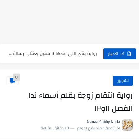
نتينتيجة الثانوية العامة 2025 بالاسم ورقم الجلوس.. الرابط الرسمى للحصول...
رواية حماتي رمت اكلي كاملة
رواية انا مطلقه كامله
رواية رجعت من السفر فجأه كامله
رواية بنتي اللي عندها 8 سنين بعتتلي رسالة على الموبايل...
أخر الاخبار
سر شراب ابني كامله
0
أجمل طريقة لإهداء دعاء مميز لمن تحب في ثوانٍ
تشويق
استعلم الآن عن نتيجة الثانوية العامة 2026 برقم الجلوس والاسم
رواية انتقام زوجة بقلم أسماء ندا
في الوقت اللي العالم فيه بيحاول يدور على هويته ،...
الفصل ١١و١٢
اللعب في سيكولوجية الراجل باسم الدين.. شيوخ التريند وصناعة وعي...
Asmaa Sobhy Nada
اخر تحديث :
منذ بضع اعوام
19 دقائق للقراءة