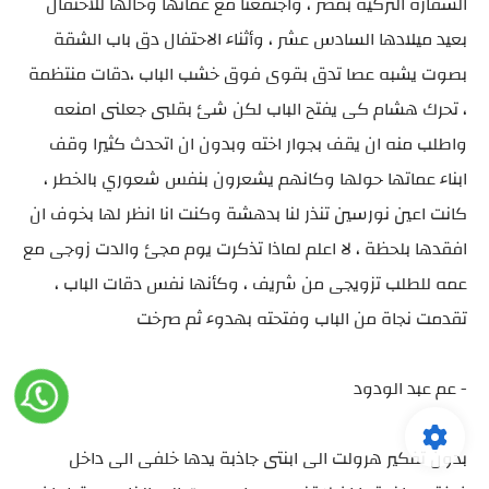
السفارة التركية بمصر ، واجتمعنا مع عماتها وخالها للاحتفال
بعيد ميلادها السادس عشر ، وأثناء الاحتفال دق باب الشقة
بصوت يشبه عصا تدق بقوى فوق خشب الباب ،دقات منتظمة
، تحرك هشام كى يفتح الباب لكن شئ بقلبى جعلنى امنعه
واطلب منه ان يقف بجوار اخته وبدون ان اتحدث كثيرا وقف
ابناء عماتها حولها وكانهم يشعرون بنفس شعوري بالخطر ،
كانت اعين نورسين تنذر لنا بدهشة وكنت انا انظر لها بخوف ان
افقدها بلحظة ، لا اعلم لماذا تذكرت يوم مجئ والدت زوجى مع
عمه للطلب تزويجى من شريف ، وكأنها نفس دقات الباب ،
تقدمت نجاة من الباب وفتحته بهدوء ثم صرخت
- عم عبد الودود
بدون تفكير هرولت الى ابنتى جاذبة يدها خلفى الى داخل