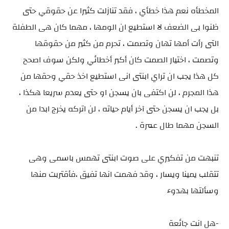
المخطأه نعم هذا خطأي ، فقد تنازلت كثيرا عن حقوقي حتى
ظنوا بى الضعف لا استطيع ان الومها ، مهما كان هى الطفلة
التى رأت أمها تهان وتصمت ، تحرم من كثير من حقوقها
وتصمت ، اختيار الصمت كان أكبر أخطائي ولكن سوف اصحح
كل هذا يجب ان تراي ابنتى انى استطيع اخذ حقي وحقها من
هذا المجرم ، لن اكتفى بان يسجن او حتى يعدم سريعا هكذا ،
بل يجب ان يسجن حتى آخر أيام حياته ، لن اتركه يخرج ابدا من
السجن مهما طال عمرة .
تنبهت من تفكيري على صوت ابنتى تهمس باسمى وهى
تتقلب يمينا ويسار ، وقد فهمت انها تفيق ،فأقتربت منها
وسألتها بهدوء
-هل انت جائعة