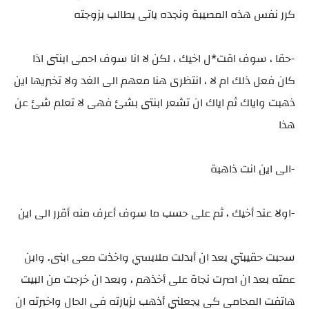
كرر نفس هذه المصيبة ونجده ياتى يطالب بزوجته
-حقا ، سوف اقت*ل اخيك ، لكن لا انا سوف احمى ابنتى اذا
كان فعل ذلك ام لا ، انتظرى هنا معهم الى الغد ولا تخبريها اين
ذهبت واياك ثم اياك ان تشعر ابنتى بشئ فهى لا تعلم شئ عن
هذا
-الى اين انت ذاهبة
-اولا عند أخيك ، ثم على حسب ما سوف أعرف منه أقرر الى اين
سحبت حقيبتي بعد ان أبدلت ملابسي واخذت معى ابنى. وابن
عمته بعد ان اصرت نجاة على أخذهم ، وبعد ان خرجت من البيت
هاتفت المحامى كى يجعلني أذهب لزيارته فى الحال واخبرته ان