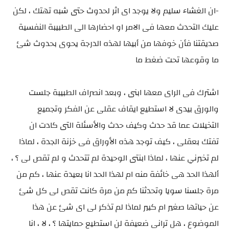
-ان الغشاء سليم ولا يوجد اى اثر لحدوث حتى شبه تهتك ، لكن
عليك التحدث معها فى الامر او احضارها الى الطبيبة النفسية
صديقتنا فأن خوفها من أبيها لهذه الدرجة يحوى بحدوث شئ
ما وقوعها تحت ضغط ما
اشترك فى الراى معها ابنى ، وبعد انصراف الطبيبة جلست
والورق بيدى لا استطيع ايقاف عقلى عن الفكر وتجميع
التخيلات عما قد حدث وكيف حدث والأسئلة التى كادت ان
تفتك بعقلى ، كيف توجد هذه الأوراق فى خزنة الجدة ، لماذا
لم تخبرني عنها ، لماذا ابنتى الوحيدة لم تتحدث و لم تقص لى ؟ ،
ألهذا الحد هى خائفة منه ام لهذا الحد انا بعيدة عنها ، كم من
مرة جلسنا سويا وتحدثنا كم من مرة كانت تقص لى كل شئ
عن حياتها صغير ام كبير لماذا لم تذكر لى اى شئ عن هذا
الموضوع ، هل ترانى ضعيفة لن استطيع حمايتها ؟ ، لا ، انا