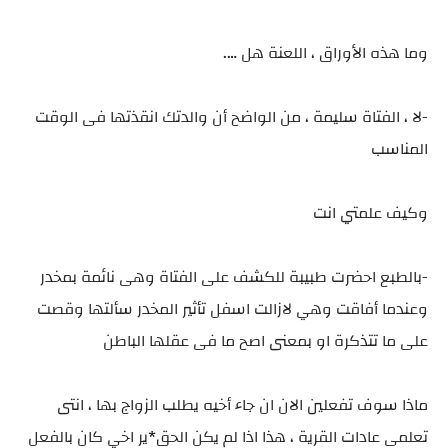
وما هذه الأوراق ، اللعنة هل ….
-لا ، الفتاة سليمة ، من الواضح أن والدتك انقذتها فى الوقت
المناسب
وكيف علمتي انت
-بالطبع احضرت طبيبة للكشف على الفتاة وهى نائمة بمخدر
وعندما أفاقت وهي لازالت اسفل تأثير المخدر سألتها وقصت
على ما تتذكرة او بمعنى اصح ما فى عقلها الباطن
ماذا سوف تفعلين الان ان جاء أخيه يطلب الزواج بها ، انتى
تعلمى عادات القرية ، هذا اذا لم يكن الحق*ير اخي كان بالفعل