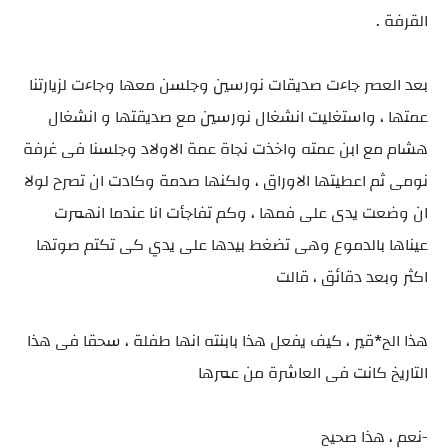
القرفة .
بعد العصر جاءت صديقات نورسين وجلسن معها وجاءت لزيارتنا
عمتها ، واستغليت انشغال نورسين مع صديقتها و انشغال
هشام مع ابن عمته واخذت نجاة عمة الاولاد وجلسنا فى غرفة
نومى ثم اعطيتها الاوراق ، ولكنها صدمة وكادت ان تصرح لولا
ان وضعت يدى على فمها ، وكم تفاجأت انا عندما انهمرت
عيناها بالدموع وهى تضغط بيدها على يدي كى تكتم صوتها
اكثر وبعد دقائق ، قالت
هذا الح*قير ، كيف يفعل هذا بابنته انها طفلة ، سحقا فى هذا
التاريخ كانت فى العاشرة من عمرها
-نعم ، هذا صحيح