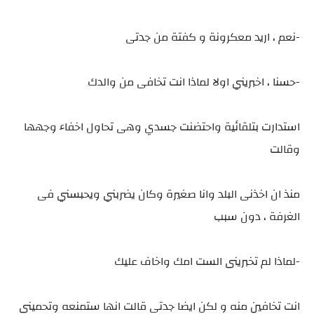
-نعم ، اريد معكرونة و كفتة من جدتى
-حسنا ، اخبريني اولا لماذا انت تخافى من والدك
استدارت بتلقائية واحتضنت جسدي وهى تحاول اخفاء وجهها
وقالت
منذ ان اخذنى البلد وانا صغيرة وكان يضربني ويحبسني فى
الغرفة ، دون سبب
-لماذا لم تخبرينى الست امك واخاف عليك
انت تخافين منه و لكن ايضا جدتى قالت انها ستمنعه وتحمينى