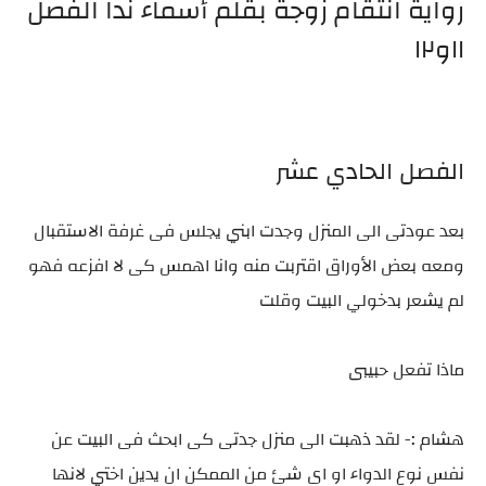
رواية انتقام زوجة بقلم أسماء ندا الفصل
١١و١٢
الفصل الحادي عشر
بعد عودتى الى المنزل وجدت ابني يجلس فى غرفة الاستقبال
ومعه بعض الأوراق اقتربت منه وانا اهمس كى لا افزعه فهو
لم يشعر بدخولي البيت وقلت
ماذا تفعل حبيبى
هشام :- لقد ذهبت الى منزل جدتى كى ابحث فى البيت عن
نفس نوع الدواء او اى شئ من الممكن ان يدين اختي لانها