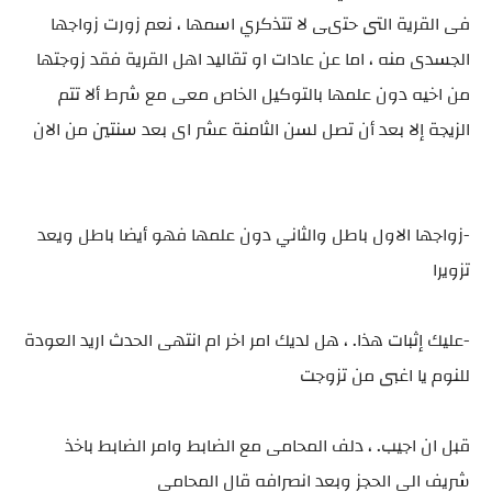
فى القرية التى حتىى لا تتذكري اسمها ، نعم زورت زواجها
الجسدى منه ، اما عن عادات او تقاليد اهل القرية فقد زوجتها
من اخيه دون علمها بالتوكيل الخاص معى مع شرط ألا تتم
الزيجة إلا بعد أن تصل لسن الثامنة عشر اى بعد سنتين من الان
-زواجها الاول باطل والثاني دون علمها فهو أيضا باطل ويعد
تزويرا
-عليك إثبات هذا. ، هل لديك امر اخر ام انتهى الحدث اريد العودة
للنوم يا اغبى من تزوجت
قبل ان اجيب. ، دلف المحامى مع الضابط وامر الضابط باخذ
شريف الى الحجز وبعد انصرافه قال المحامى