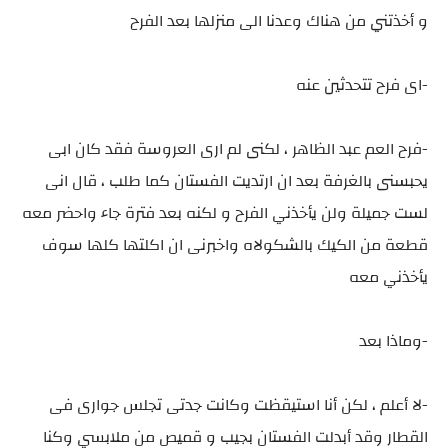
و أخذتني من هناك وعدنا الى منزلها بعد الفرح
-اى فرح تتحدثين عنه
-فرح العم عبد الظاهر ، لكنى لم ارى العروسة فقد كان ابى
يحبسنى بالغرفة بعد ان ارتديت الفستان كما طلب ، قال انى
لست جميلة ولن يأخذني الفرح و لكنه بعد فترة جاء واحضر معه
قطعة من الكيك بالشكولاه واخبرنى ان اكلتها كلها سوف
يأخذني معه
-وماذا بعد
-لا أعلم ، لكن أنا استيقظت وكانت جدتى تجلس جوارى فى
القطار وقد أبدلت الفستان بجيب و قميص من ملابسي وكنا