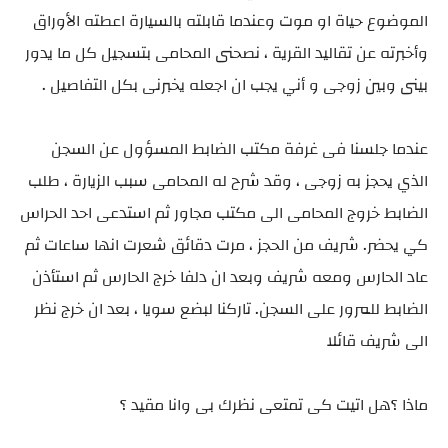
الموضوع حياة او موت وعندما قابلته بالسيارة اعطته الأوراق
وأخبرته عن تقاليد القرية ، نصحنى المحامى بتسجيل كل ما يدور
بينى وبين زوجى و أني يجب ان اجعله يخبرنى بكل التفاصيل .
عندما جلسنا فى غرفة مكتب الضابط المسؤول عن السجن
الذي يحجز به زوجى ، وقد شرح له المحامى سبب الزيارة ، طلب
الضابط خروج المحامى الى مكتب مجاور ثم استدعى احد الحراس
كي يحضر. شريف من الحجز ، مرت دقائق شعرت انها ساعات ثم
عاد الحارس ومعه شريف وبعد ان دلفا خرج الحارس ثم استأذن
الضابط للمرور على السجن. تاركنا لبضع سويا ، بعد ان خرج نظر
الى شريف قائلا
ماذا ؟هل اتيت كى تمتعى نظرك بى وانا مقيد ؟