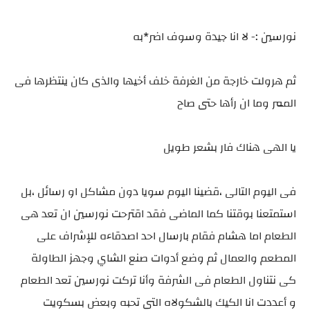
نورسين :- لا انا جيدة وسوف اضر*به
ثم هرولت خارجة من الغرفة خلف أخيها والذى كان ينتظرها فى
الممر وما ان رأها حتى صاح
يا الهى هناك فار بشعر طويل
فى اليوم التالى ،قضينا اليوم سويا دون مشاكل او رسائل ،بل
استمتعنا بوقتنا كما الماضى فقد اقترحت نورسين ان تعد هى
الطعام اما هشام فقام بارسال احد اصدقاءه للإشراف على
المطعم والعمال ثم وضع أدوات صنع الشاي وجهز الطاولة
كى نتناول الطعام فى الشرفة وأنا تركت نورسين تعد الطعام
و أعددت انا الكيك بالشكولاه التى تحبه وبعض بسكويت