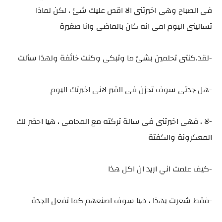
فى الصباح وهى اخبرتنى الا اقص عليك شئ ، لكن لماذا
تسالينى اليوم امى انه كان بالماضى وانا صغيرة
-لقد.كنتى تحلمين بشئ ما وتبكى وكنت خائفة ولهذا سألت
-هل جدتى سوف تحزن فى القبر لانى اخبرتك اليوم
-لا ، فهى اخبرتنى فى سالة تركته مع المحامى ، هيا احضر لك
المعكرونة والكفتة
-كيف علمت اني اريد ان اكل هذا
-فقط شعرت بهذا ، هيا سوف اصنعهم كما تفعل الجدة