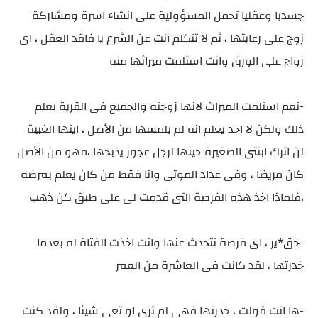
جسديا وعقليا تحمل المسؤولية على انشاء اسرة ومشاركة
زوج على رعايتها ، ثم لا تتكلم أنت عن الشرع يا فاقد العقل ، اى
زواج على الورق وانت استلمت ميراثها منه
-نعم استلمت الميراث لانها زوجته والجميع فى القرية يعلم
ذلك ولكن لا احد يعلم انه لم يلمسها من الأصل ، ايتها الغبية
لن اترك ابنتى الصغيرة حينها لرجل عجوز يذبحها ،فهو من الأصل
كان مريضا ، وفى عداد الموتى وانا فقط من كان يعلم بمرضه
،فلماذا اخذ هذه الفرصة التى قدمت لى على طبق كن ذهب
-حق*ير ، اى فرصة تتحدث عنها وانت اخذت الفتاة له بعدما
خدرتها ، لقد كانت فى العاشرة من العمر
-ها انت قولت ، خدرتها فهى لم ترى او تعى شيئا ، ولقد كنت