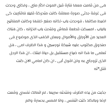
هى من قامت معها فترة قبل الموت اكثر منى ، ولكنى وجدت
فى غرفة جدتى صورة معلقة كانت متحركة قليلا فاقتربت كى
اضبط مكانها ، فوجدت باب خذانه صغير خلفها وكانت المفاتيح
بالباب ، امسكت قطعة قماش وفتحت باب الخزانه ، كان هناك
العديد من الأوراق والأموال وبعض الذهب الذى موضوع فى
صندوق مكتوب عليه شبكة نورسين و هذا الظرف امى ، هل
تعلمى ما هذا انه ضياع مستقبل بل حياة ابنتك ، ان هذا الرجل
الذى تزوجتي به ولن اقول أبى ، ان كان امامي الان كنت
قتل*ته
جذبت من يده الظرف وفتحته سريعا ، لم اتمالك نفسي وقعت
ارضا وبالكاد كنت اتنفس ، وانا اهمس بحسرة والم