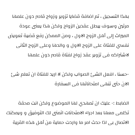
بهذا التسجيل ، تم اضافة قضايا تزوير وزواج قاصر دون علمها
مرتين وسوف يبطل عقدين الزواج ولكن هذا يعنى عودة
الميراث إلى أهل الزوج الاول ، ومن الممكن رفع قضية تعويض
نفسي للفتاة على الزوج الاول و والدها وعلى الزوج الثانى
لاشتراكه فى تزوير عقد زواج لفتاة قاصر دون علمها
-حسنا ، افعل الشئ الصواب ولكن لا اريد للفتاة ان تعلم شئ
الان حتى تنهى امتحاناتها فى السفارة
الضابط :- عليك ان تمهدي لها الموضوع ولكن انت محقة
تكلمى معها بعد اجراء الامتحانات اتمنى لك التوفيق و ويمكنك
الاتصال بى اذا حدث امر ما واردت حماية من أهل هذه القرية