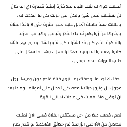
أعطيت دواء له يثبب النوم بعد فترة زمنية قصيرة أي أنه كان
لن يستطيع فعل شئ ولكن امى خربت كل ما أعددت له ،
وظللت سنة كاملة اتحايل عليه بحجج كثيرة حتى لا ياخذ الفتاة
ويخبرها عن زواجهم ثم جاء القدر وتوفى وهو فى منزله
بالقاهرة الذى كان قد اشتراه كى تقيم ابنتك به وجميع عائلته
كانوا يعتقدوا انه يقيم معها بالفعل ، وهذا ما سهل على
طلب الميراث عندما توفى .
-حقا ، لا اجد ما اوصفك به ، تزوج فتاة قاصر دون وعيها لرجل
عجوز ، بل وتزور حياتها معه كى تحصل على أمواله ، وماذا بعد
ان توفى ماذا فعلت فى عادات اهالى القرية
نعم ، فعلت هذا من اجل مستقبل الفتاة فهى الان تمتلك
فدادين من الأراضي الزراعية غير حدائق الفاكهة ،و قصر كبير