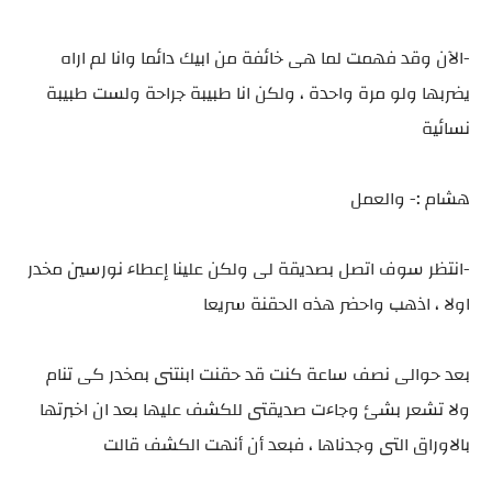
-الآن وقد فهمت لما هى خائفة من ابيك دائما وانا لم اراه
يضربها ولو مرة واحدة ، ولكن انا طبيبة جراحة ولست طبيبة
نسائية
هشام :- والعمل
-انتظر سوف اتصل بصديقة لى ولكن علينا إعطاء نورسين مخدر
اولا ، اذهب واحضر هذه الحقنة سريعا
بعد حوالى نصف ساعة كنت قد حقنت ابنتنى بمخدر كى تنام
ولا تشعر بشئ وجاءت صديقتى للكشف عليها بعد ان اخبرتها
بالاوراق التى وجدناها ، فبعد أن أنهت الكشف قالت