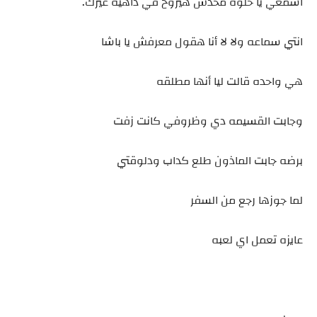
اسمعي يا حلوه محدش هيروح في داهيه غيرك.
انتي سماعه ولا لا أنا هقول معرفش يا باشا
هي واحده قالت ليا أنها مطلقه
وجابت القسيمه دي وظروفي كانت زفت
برضه جابت الماذون طلع كداب ودلوقتي
لما جوزها رجع من السفر
عايزه تعمل اي لعبه