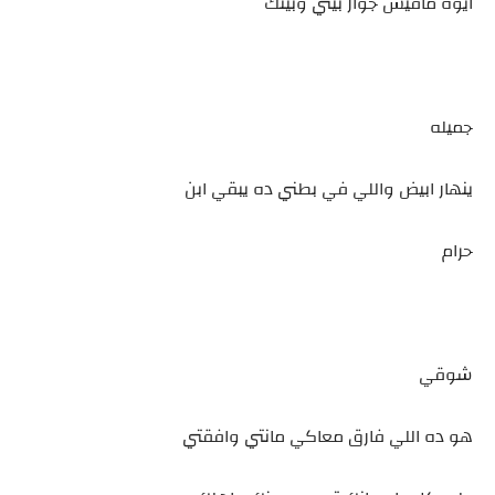
ايوه مافيش جواز بيني وبينك
جميله
ينهار ابيض واللي في بطني ده يبقي ابن
حرام
شوقي
هو ده اللي فارق معاكي مانتي وافقتي