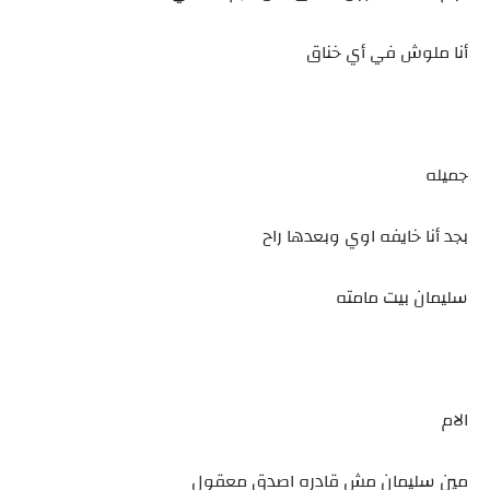
أنا ملوش في أي خناق
جميله
بجد أنا خايفه اوي وبعدها راح
سليمان بيت مامته
الام
مين سليمان مش قادره اصدق معقول