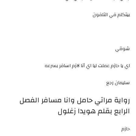
بيتكلم في التلفون
شوقي
اي يا حازم عملت ليا اي أنا لازم اسافر بسرعه
سليمان رجع
رواية مراتي حامل وانا مسافر الفصل
الرابع بقلم هويدا زغلول
حازم