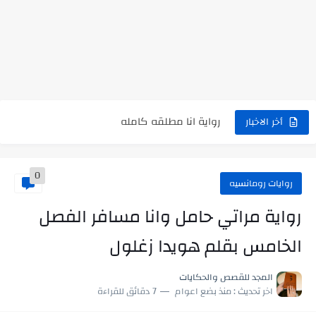
نتينتيجة الثانوية العامة 2025 بالاسم ورقم الجلوس.. الرابط الرسمى للحصول...
رواية حماتي رمت اكلي كاملة
رواية انا مطلقه كامله
أخر الاخبار
رواية رجعت من السفر فجأه كامله
رواية بنتي اللي عندها 8 سنين بعتتلي رسالة على الموبايل...
0
روايات رومانسيه
سر شراب ابني كامله
رواية مراتي حامل وانا مسافر الفصل
أجمل طريقة لإهداء دعاء مميز لمن تحب في ثوانٍ
الخامس بقلم هويدا زغلول
استعلم الآن عن نتيجة الثانوية العامة 2026 برقم الجلوس والاسم
في الوقت اللي العالم فيه بيحاول يدور على هويته ،...
المجد للقصص والحكايات
اخر تحديث :
منذ بضع اعوام
7 دقائق للقراءة
اللعب في سيكولوجية الراجل باسم الدين.. شيوخ التريند وصناعة وعي...