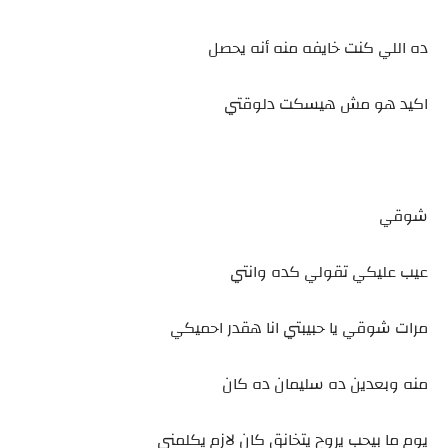
ده اللي كنت خايفه منه أنه يحصل
اكيد هو مش هيسكت دلوقتي
شوقي
عيب عليكي تقولي كده وانتي
مرات شوقي يا حبيبتي انا هقدر احميكي
منه وبعدين ده سليمان ده كان
يوم ما بيحب يروح يتخانق كان لازم يكلمني