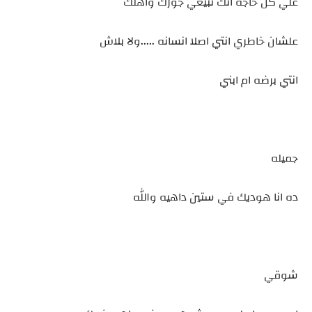
علي كل حاجه انك تبيعي جوزك واهلك
علشان خاطري انتي اصلا انسانه .....ولا بلاش
انتي برضه ام ابني
جميله
ده انا هوديك في ستين داهيه والله
شوقي