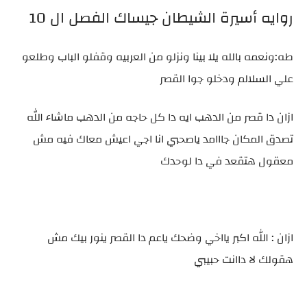
روايه أسيرة الشيطان جيساك الفصل ال 10
طه:ونعمه بالله يلا بينا ونزلو من العربيه وقفلو الباب وطلعو
علي السلالم ودخلو جوا القصر
ازان دا قصر من الدهب ايه دا كل حاجه من الدهب ماشاء الله
تصدق المكان جااامد ياصحبي انا اجي اعيش معاك فيه مش
معقول هتقعد في دا لوحدك
ازان : الله اكبر يااخي وضحك ياعم دا القصر ينور بيك مش
هقولك لا داانت حبيبي