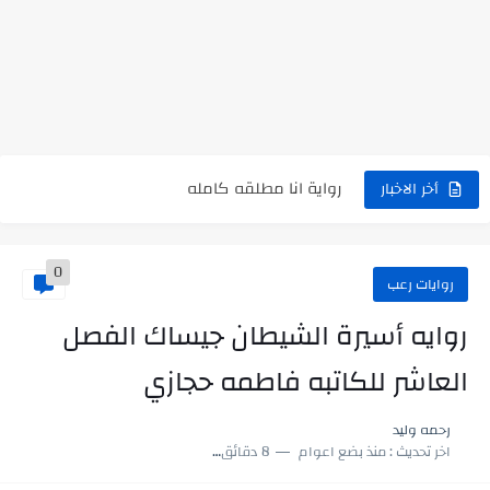
نتينتيجة الثانوية العامة 2025 بالاسم ورقم الجلوس.. الرابط الرسمى للحصول...
رواية حماتي رمت اكلي كاملة
رواية انا مطلقه كامله
رواية رجعت من السفر فجأه كامله
أخر الاخبار
رواية بنتي اللي عندها 8 سنين بعتتلي رسالة على الموبايل...
0
سر شراب ابني كامله
روايات رعب
أجمل طريقة لإهداء دعاء مميز لمن تحب في ثوانٍ
روايه أسيرة الشيطان جيساك الفصل
استعلم الآن عن نتيجة الثانوية العامة 2026 برقم الجلوس والاسم
العاشر للكاتبه فاطمه حجازي
في الوقت اللي العالم فيه بيحاول يدور على هويته ،...
رحمه وليد
اللعب في سيكولوجية الراجل باسم الدين.. شيوخ التريند وصناعة وعي...
اخر تحديث :
منذ بضع اعوام
8 دقائق للقراءة