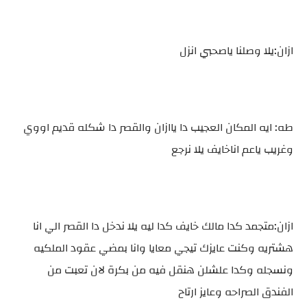
ازان:يلا وصلنا ياصحبي انزل
طه: ايه المكان العجيب دا ياازان والقصر دا شكله قديم اووي
وغريب ياعم اناخايف يلا نرجع
ازان:متجمد كدا مالك خايف كدا ليه يلا ندخل دا القصر الي انا
هشتريه وكنت عايزك تيجي معايا وانا بمضي عقود الملكيه
ونسجله وكدا علشلن هنقل فيه من بكرة لان تعبت من
الفندق الصراحه وعايز ارتاح