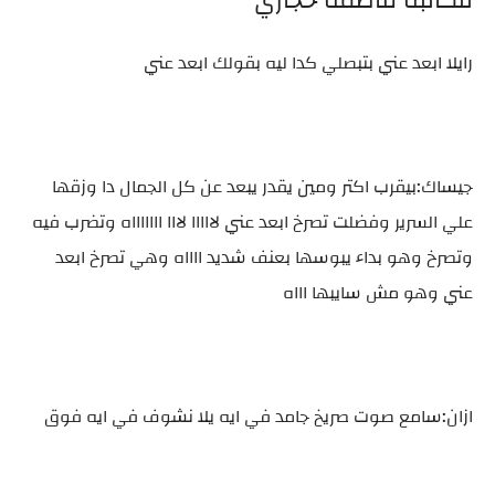
للكاتبه فاطمه حجازي
رايلا ابعد عني بتبصلي كدا ليه بقولك ابعد عني
جيساك:بيقرب اكتر ومين يقدر يبعد عن كل الجمال دا وزقها
علي السرير وفضلت تصرخ ابعد عني لااااا لااا اااااااه وتضرب فيه
وتصرخ وهو بداء يبوسها بعنف شديد ااااه وهي تصرخ ابعد
عني وهو مش سايبها اااه
ازان:سامع صوت صريخ جامد في ايه يلا نشوف في ايه فوق