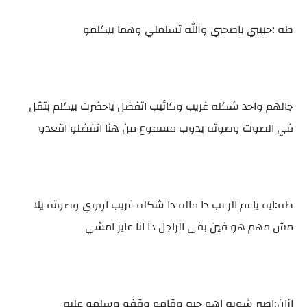
طه :حبيبي ياصحبي والله تسلملي وهما بيكلمو
جالهم واحد شكله غريب وكائيب اتفضل ياحضرت بيكلم بتقل
في الصوت وصوته يدوب مسموع من هنا اتفضلو اقعدو
طه:ايه ياعم الرعب دا ماله دا شكله غريب اووي وصوته يلا
مش مهم هو فين بقي الراجل دا انا عايز امشي
ازان:اصبر شويه اهو جيه وقامو وقفو وسلمو عليه