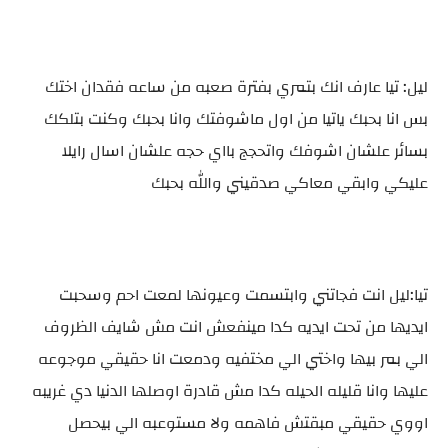
ليل: تيا عارف انك بتمري بفترة صعبه من ساعه فقدان اختك
بس انا بحبك ياتيا من اول ماشوفتك وانا بحبك وكنت بتلكك
بسائر علشان اشوفك واتحجج بااي حجه علشان اسال رايلا
عليكي وابقي معاكي صدقيني والله بحبك
تيا:ليل انت فجاتني وابتسمت وعيونها لمعت احم وسحبت
ايديها من تحت ايديه كدا مينفعش انت مش شايف الظروف
الي بمر بيها واختي الي مختفيه ودمعت انا حقيقي موجوعه
عليها وانا قليله الحيله كدا مش قادرة اوصلها الدنيا دي غريبه
اووي حقيقي مبقتش فاهمه ولا مستوعبه الي بيحصل