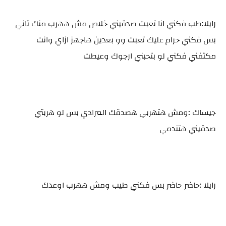
رايلا:طب فكني انا تعبت صدقيني خلاص مش ههرب منك تاني
بس فكني حرام عليك تعبت وو بعدين هاجهز ازاي وانت
مكتفني فكني لو بتحبني ارجوك وعيطت
جيساك :ومش هتهربي هصدقك المرادي بس لو هربتي
صدقيني هتندمي
رايلا :حاضر حاضر بس فكني طيب ومش ههرب اوعدك