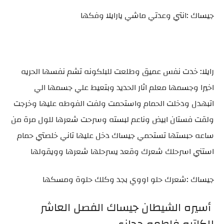
جيساك :انتي وعدتي ماشي يارايلا وفكها
رايلا: خدت نفس عميق وطلعت للبلكونه تشم نفسها الحريه
اخيرا وجسمها معلم اثار الحديد وبتعيط علي جسمها الي
اتبهدل ودخلت الحمام واستحمت ولفت الفوطه عليها وخرجت
ولقت فستان ابيض وناعم لبسته وسرحت شعرها للول مرة من
ساعه حبستها تستحمي جيساك دخل عليها تاني خلصتي حمام
استني اسرحلك شعرك وقعد يسرحلها شعرها وويقولها
جيساك :شعرك حلو اووي بجد وكلك حلوة ومسكها
أسيره الشيطان جيساك الفصل العاشر