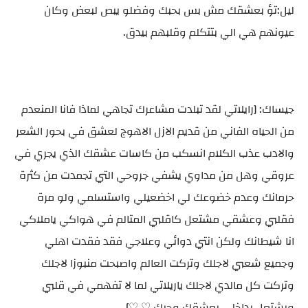
ليل:تؤ بعشقك مش بس بحبك وفضلو يبص لبعض وكان
عيونهم هي الي بتتكلم وقلبهم بيدق.
جيساك: [رايلاتي لقد تبلدت مشاعرك تجاهي لماذا فانا المنعدم
من الحياه الفاني من قديم الازل الاهوج لعشق في بحور الشعر
والادب عذب الكلام انسكب من كاسات عشقك الذي يجري في
عروقي وهل من مداوي يشفي جروحي التي تجمدت من كثرة
حرمانك وعدم خضوعك لي اخضعيلي واستسلمي ولو مرة
فقلبي وعشقي مشتعل كاقلبي المتالم في هواكي ياملاكي
انا شيطانك ولكن انتي دوائي وعلاجي فقد فقدت اهلي
وجميع شعبي لاجلك وتركت العالم واصبحت منبوزا لاجلك
وتركت كل مالدي لاجلك ياريلاتي لما لا تفهمي في قلبي
ويشتعل بداخلي بعشقك وحبك ♡.♡]