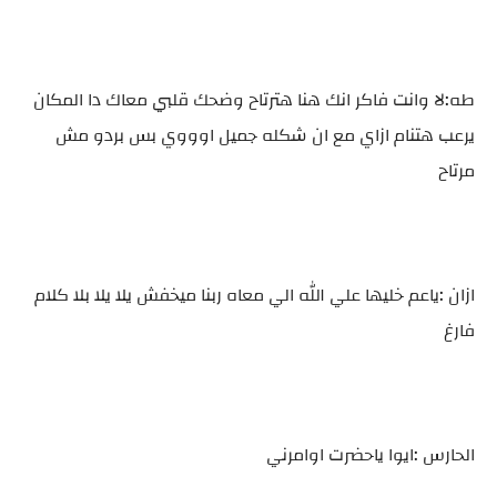
طه:لا وانت فاكر انك هنا هترتاح وضحك قلبي معاك دا المكان
يرعب هتنام ازاي مع ان شكله جميل اوووي بس بردو مش
مرتاح
ازان :ياعم خليها علي الله الي معاه ربنا ميخفش يلا يلا بلا كلام
فارغ
الحارس :ايوا ياحضرت اوامرني