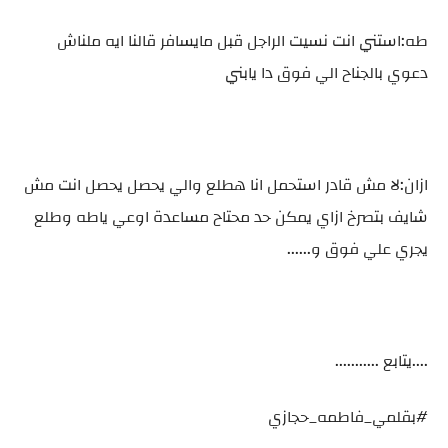
طه:استني انت نسيت الراجل قبل مايسافر قالنا ايه ملناش
دعوي بالجناح الي فوق دا يابني
ازان:لا مش قادر استحمل انا هطلع والي يحصل يحصل انت مش
شايف بتصرخ ازاي يمكن حد محتاح مساعدة اوعي ياطه وطلع
يجري علي فوق و......
....يتابع ...........
#بقلمي_فاطمه_حجازي