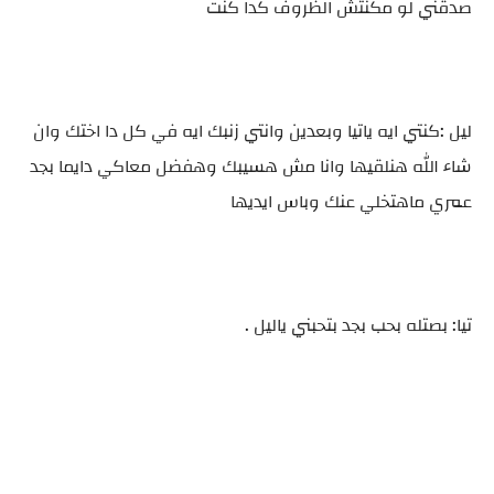
صدقني لو مكنتش الظروف كدا كنت
ليل :كنتي ايه ياتيا وبعدين وانتي زنبك ايه في كل دا اختك وان
شاء الله هنلقيها وانا مش هسيبك وهفضل معاكي دايما بجد
عمري ماهتخلي عنك وباس ايديها
تيا: بصتله بحب بجد بتحبني ياليل .