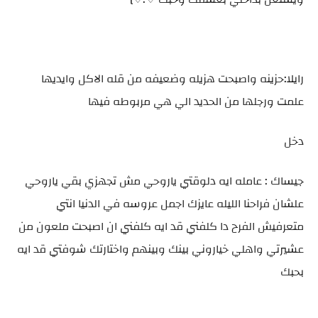
رايلا:حزينه واصبحت هزيله وضعيفه من قله الاكل وايديها
علمت ورجلها من الحديد الي هي مربوطه فيها
دخل
جيساك : عامله ايه دلوقتي ياروحي مش تجهزي بقي ياروحي
علشان فراحنا الليله عايزك اجمل عروسه في الدنيا انتي
متعرفيش الفرح دا كلفني قد ايه كلفني ان اصبحت ملعون من
عشيرتي واهلي خياروني بينك وبينهم واختارتك شوفتي قد ايه
بحبك