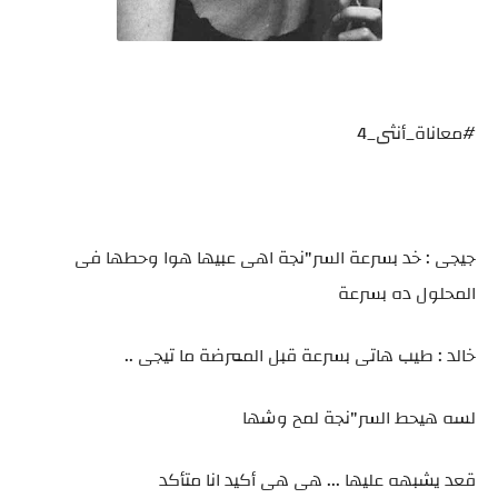
#معاناة_أنثى_4
جيجى : خد بسرعة السر"نجة اهى عبيها هوا وحطها فى
المحلول ده بسرعة
خالد : طيب هاتى بسرعة قبل الممرضة ما تيجى ..
لسه هيحط السر"نجة لمح وشها
قعد يشبهه عليها ... هى هى أكيد انا متأكد