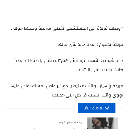
*وصلت فريدة الى المستشفى بخطى سريعة ومعها جوليا .
فريدة بدموع : ايه يا خالد بنتى مالها
خالد بأسف : للأسف نور مش هتخ"لف تانى يا طنط الخابطة
كانت جامدة على الر"حم
فريدة بإنهيار : وللأسف ليه يا حق"ير عامل نفسك زعلان عليها
اووى وأنت السبب ف كل اللى حصلها
قد يعجبك ايضا
منذ بضع اعوام