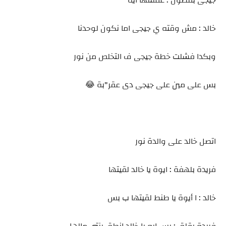
جيجى بفضول : عملتلها ايه
خالد : مش وقته ي جيجى اما نكون لوحدنا
وبكدا فشلت خطة جيجى ف التخلص من نور
بس على مين على جيجى دى عقر"بة 😂
اتصل خالد على والدة نور
فريدة بلهفة : ايوة يا خالد لقيتها
خالد : ا أيوة يا طنط لقيتها ب بس