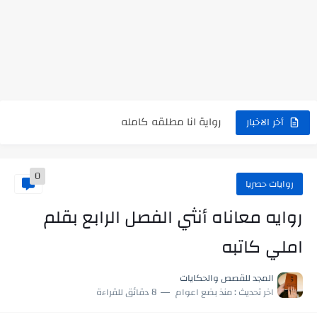
نتينتيجة الثانوية العامة 2025 بالاسم ورقم الجلوس.. الرابط الرسمى للحصول...
رواية حماتي رمت اكلي كاملة
رواية انا مطلقه كامله
أخر الاخبار
رواية رجعت من السفر فجأه كامله
رواية بنتي اللي عندها 8 سنين بعتتلي رسالة على الموبايل...
0
سر شراب ابني كامله
روايات حصريا
روايه معاناه أنثي الفصل الرابع بقلم
أجمل طريقة لإهداء دعاء مميز لمن تحب في ثوانٍ
املي كاتبه
استعلم الآن عن نتيجة الثانوية العامة 2026 برقم الجلوس والاسم
في الوقت اللي العالم فيه بيحاول يدور على هويته ،...
المجد للقصص والحكايات
اخر تحديث :
منذ بضع اعوام
8 دقائق للقراءة
اللعب في سيكولوجية الراجل باسم الدين.. شيوخ التريند وصناعة وعي...