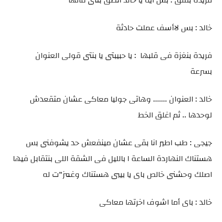
فريدة بقلق : بس ايه يا خالد انطق بنتى مالها
خالد : بس لاأسف عملت حادثة
فريدة بنغزة فى قلبها : يا حبيبتى يا بنتى قولى العنوان
بسرعة
خالد : العنوان ....... وهاتى جوليا معاكى عشان متقعدش
لوحدها .. ثم اغلق الخط
جيجى : طب اطير انا بقى عشان مينفعش حد يشوفنى بس
هستناك النهاردة الساعة ١ بالليل فى الشقة اللى بنتقابل فيها
اصلك وحشنى خالص باى يا بيبى هستناك وغمز"ت له
خالد : باى أما اشوف اخرتها معاكى