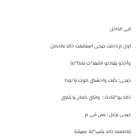
فى الداخل
اول م دخلت جيجى استقبلت خالد بالحضن
وأخذو يتبادلو القبلا"ت بقذا"رة
جيجى: كنت واحشنى موت يا لودا
خالد بو"قاحة : وانتى كمان يا قلبى
جيجى بزعل : بس فى م
قاطعها خالد بقب"لة عميقة