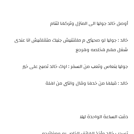
أوصل خالد جوليا الى المنزل وتركها لتنام
خالد : جوليا لو صحيتى م ملقتنيش جنبك متقلقيش انا عندى
شغل مهم هخلصه وهرجع
جوليا بنعاس وتعب من السفر : اوك خالد تصبح على خير
خالد : قبلها من خدها وقال وانتى من اهلة
دقت الساعة الواحدة ليلا
تسحب خالد وأخذ الهاتف الخاص به ومفاتيحه