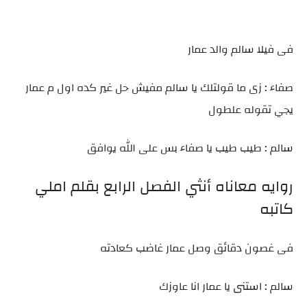
فى فيلا سالم والد عمار
صفاء : زى ما قولتلك يا سالم مفيش حل غير كده اول م عمار
يجي تقوله علطول
سالم : طيب طيب يا صفاء بس على الله يوافق
روايه معاناه أنثي الفصل الرابع بقلم املي
كاتبه
فى غصون دقائق وصل عمار غاضب كعادته
سالم : استنى يا عمار انا عاوزك