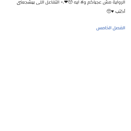
الرواية مش عجباكم ولا ايه 🥺❤.+ التفاعل اللى بيشجعنى
أكتب ♥️🥺
الفصل الخامس