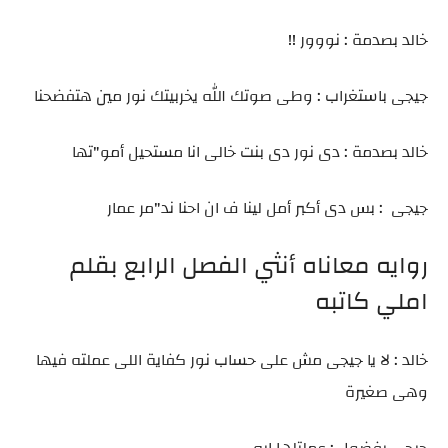
خالد بصدمة : نووور !!
جيجى باستغراب : وطى صوتك الله يخربيتك نور مين هتفضحنا
خالد بصدمة : دى نور دى بنت خالى انا مستحيل أمو"تها
جيجى : بس دى أكبر أمل لينا ف ان احنا ند"مر عمار
روايه معاناه أنثي الفصل الرابع بقلم
املي كاتبه
خالد : لا يا جيجى مش على حساب نور كفاية اللى عملته فيها
وهى صغيرة