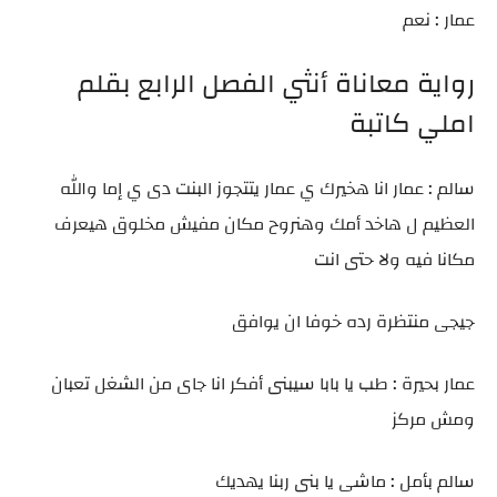
عمار : نعم
رواية معاناة أنثي الفصل الرابع بقلم
املي كاتبة
سالم : عمار انا هخيرك ي عمار يتتجوز البنت دى ي إما والله
العظيم ل هاخد أمك وهنروح مكان مفيش مخلوق هيعرف
مكانا فيه ولا حتى انت
جيجى منتظرة رده خوفا ان يوافق
عمار بحيرة : طب يا بابا سيبنى أفكر انا جاى من الشغل تعبان
ومش مركز
سالم بأمل : ماشى يا بنى ربنا يهديك