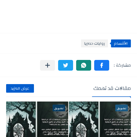
الأقسام
روايات حصريا
مقالات قد تهمك
عرض المزيد
تشويق
تشويق
منذ عام
منذ عام