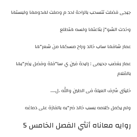
جيجى فضلت تتسحب بالراحة لحد م وصلت لهدومها ولبستها
وخدت الشو"ز بتاعتها ولسه هتطلع
عمار شافها ساب خالد وراح مسكها من شعر"ها
عمار بغضب جحيمى : رايحة فين ي سا"فلة وفضل يضر"بها
بالقلام
خليتى شرف العيلة فى الطين والله .ل....
ولم يكمل كلامه بسب خالد ضر"به بالفازة على دماغه
روايه معاناه أنثي الفصل الخامس 5