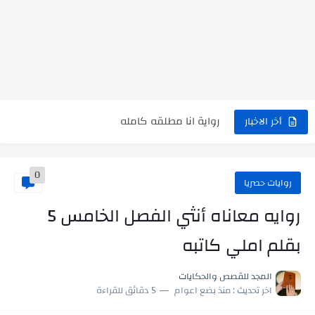
نتينتيجة الثانوية العامة 2025 بالاسم ورقم الجلوس.. الرابط الرسمى للحصول...
رواية حماتي رمت اكلي كاملة
رواية انا مطلقه كامله
أخر الاخبار
رواية رجعت من السفر فجأه كامله
0
رواية بنتي اللي عندها 8 سنين بعتتلي رسالة على الموبايل...
روايات حصريا
سر شراب ابني كامله
روايه معاناه أنثي الفصل الخامس 5
أجمل طريقة لإهداء دعاء مميز لمن تحب في ثوانٍ
بقلم املي كاتبه
استعلم الآن عن نتيجة الثانوية العامة 2026 برقم الجلوس والاسم
المجد للقصص والحكايات
في الوقت اللي العالم فيه بيحاول يدور على هويته ،...
اخر تحديث :
منذ بضع اعوام
5 دقائق للقراءة