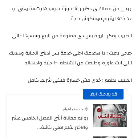
جيجى من فضلك ي دكتور انا عاوزة حبوب هلو"سة يعنى لو
حد خدها يقوم ميفتكرش حاجة
الطبيب بمكر : ايوة بس دى ممنوعة من البيع وسعرها غالى
جيجى بخبث : دا هخدمك احلى خدمة بس ادينى الحباية وهديك
اللى انت عاوزة وطلعت من الشنطة ١٠٠٠ جنية وادتهاله
الطبيب بطمع : خدى مش خسارة فيكى شريط كامل
قد يعجبك ايضا
منذ بضع اعوام
روايه معاناة أنثي الفصل الخامس عشر
والاخير بقلم املي كاتبة...