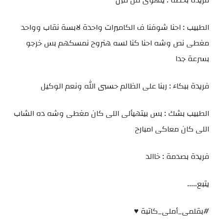
فريدة بخضة : يلهوى من مين
الطبيب : احنا شوفنا ف الكاميرات واحدة لابسة نقاب وواحد
مغطى نص وشه احنا كنا لسه هنروح نمسكهم بس خرجو
بسرعة جدا
فريدة ببكاء : ربنا على الظالم حسبى الله ونعم الوكيل
الطبيب بشك : بس بيتهيألى اللى كان مغطى وشه ده الشاب
اللى كان معاكى امبارح
فريدة بصدمة : خاالد
يتبع.....
#بقلمى_أملى_كاتبة ♥️