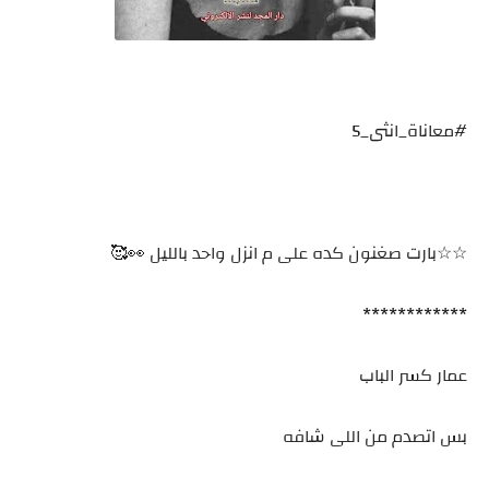
#معاناة_انثى_5
☆☆بارت صغنون كده على م انزل واحد بالليل 👀🥰
************
عمار كسر الباب
بس اتصدم من اللى شافه