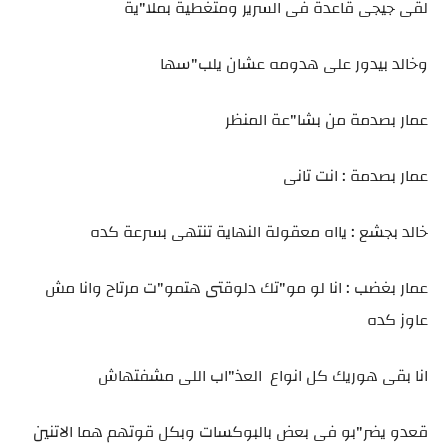
لقى جيجى قاعدة فى السرير ومتغطية بملا"ية
وخالد بيدور على هدومه عشان يلب"سها
عمار بصدمة من بشا"عة المنظر
عمار بصدمة : انت تانى
خالد بجشع : يااه معقولة النهاية تنتهى بسرعة كده
عمار بغضب : انا لو مو"تك دلوقتى هتمو"ت مرتاح وانا مش
عاوز كده
انا بقى هوريك كل انواع العذ"اب اللى مشفتهاش
قعدو يضر"بو فى بعض بالبوكسات وبكل قوتهم هما الاتنين