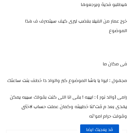
هيطلبو فدية ويرجعوها
خرج عمار من الفيلا بغضب ليرى كيف سيتصرف ف هذا
الموضوع
فى مكان ما
مجهول : ايوا يا باشا الموضوع كبر والواد دا خطف بنت ساعتك
رامى (والد نور ) : ايييه ! بقى انا اللى كنت بقولك سيبه يمكن
يهدى بعد م قت'لنا خطيبته وكمان عملت حساب لاختى
وقولت حرام امو'ته
قد يعجبك ايضا