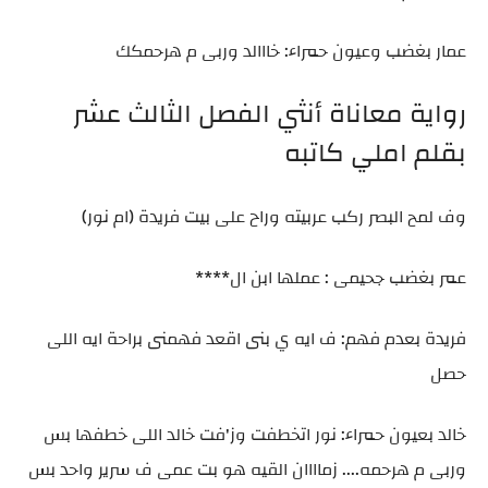
عمار بغضب وعيون حمراء: خااالد وربى م هرحمكك
رواية معاناة أنثي الفصل الثالث عشر
بقلم املي كاتبه
وف لمح البصر ركب عربيته وراح على بيت فريدة (ام نور)
عمر بغضب جحيمى : عملها ابن ال****
فريدة بعدم فهم: ف ايه ي بنى اقعد فهمنى براحة ايه اللى
حصل
خالد بعيون حمراء: نور اتخطفت وز'فت خالد اللى خطفها بس
وربى م هرحمه.... زماااان القيه هو بت عمى ف سرير واحد بس