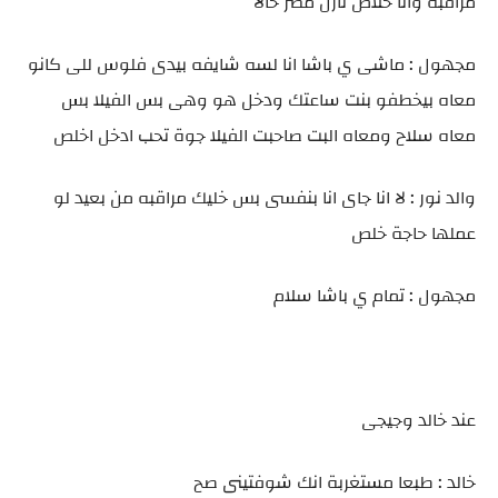
مراقبه وانا خلاص نازل مصر حالا
مجهول : ماشى ي باشا انا لسه شايفه بيدى فلوس للى كانو
معاه بيخطفو بنت ساعتك ودخل هو وهى بس الفيلا بس
معاه سلاح ومعاه البت صاحبت الفيلا جوة تحب ادخل اخلص
والد نور : لا انا جاى انا بنفسى بس خليك مراقبه من بعيد لو
عملها حاجة خلص
مجهول : تمام ي باشا سلام
عند خالد وجيجى
خالد : طبعا مستغربة انك شوفتينى صح