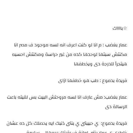
☆بااااك
عمار بغضب : م انا لو كنت اعرف انه لسه موجود ف مصر انا
مكنتش سبتها لوحدها كده من غير حراسة ومكنتش احسبه
هيتجرأ للدرجة دى ويخطفها
فريدة بدموع : طب هو خطفها ازاى
عمار بغضب: مش عارف انا لسه مروحتش البيت بس لقيته باعت
الرسالة دى
فريدة بدموع: ي حبيبتى ي بنتى ذنبك ايه يحصلك كل ده عشان
خاطرى ي عمار بنتى امانة ف رقبتك رجعهالى سليمة