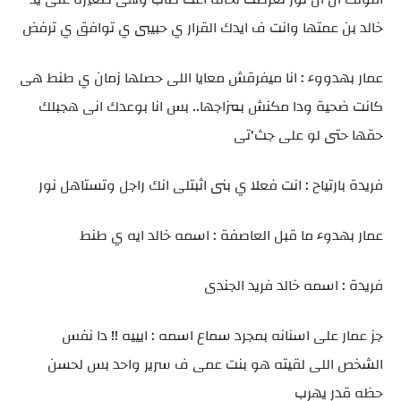
خالد بن عمتها وانت ف ايدك القرار ي حبيبى ي توافق ي ترفض
عمار بهدووء : انا ميفرقش معايا اللى حصلها زمان ي طنط هى
كانت ضحية ودا مكنش بمزاجها.. بس انا بوعدك انى هجبلك
حقها حتى لو على جث'تى
فريدة بارتياح : انت فعلا ي بنى اثبتلى انك راجل وتستاهل نور
عمار بهدوء ما قبل العاصفة : اسمه خالد ايه ي طنط
فريدة : اسمه خالد فريد الجندى
جز عمار على اسنانه بمجرد سماع اسمه : ايييه !! دا نفس
الشخص اللى لقيته هو بنت عمى ف سرير واحد بس لحسن
حظه قدر يهرب