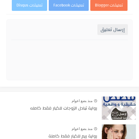
تعليقات Blogger
تعليقات Facebook
تعليقات Disqus
إرسال تعليق
منذ بضع اعوام
رواية تبادل الزوجات للكبار فقط كامله
منذ بضع اعوام
رواية ريم للكبار فقط كاملة