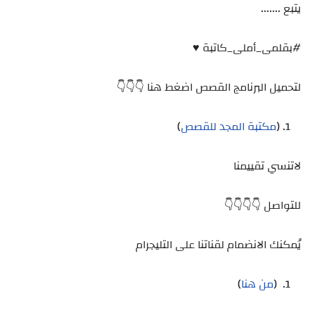
يتبع .......
#بقلمى_أملى_كاتبة ♥️
لتحميل البرنامج القصص اضغط هنا 👇👇👇
(
مكتبة المجد للقصص
)
لاتنسي تقييمنا
للتواصل 👇👇👇👇
يُمكنك الانضمام لقناتنا على التليجرام
(
من هنا
)