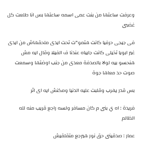
وعرفت ساعتها من بنت عمى اسمه ساعتها بس انا طلعت كل
غضبى
فى جيجى حرفيا كانت هتمو"ت تحت ايدى ملحقهاش من ايدى
غير ابويا تخيلى كانت جايباه عندنا ف الفيلا وقال ايه مش
هنحسو بيه لولا بالصدفة معدى من جنب اوضتها وسمعت
صوت حد معاها جوة
بس قدر يهرب وقلبت عليه الدنيا ومكنش ايه اى اثر
فريدة : اه ي بنى م كان مسافر ولسه راجع قريب منه لله
الظالم
عمار : صدقينى حق نور هيرجع متقلقيش