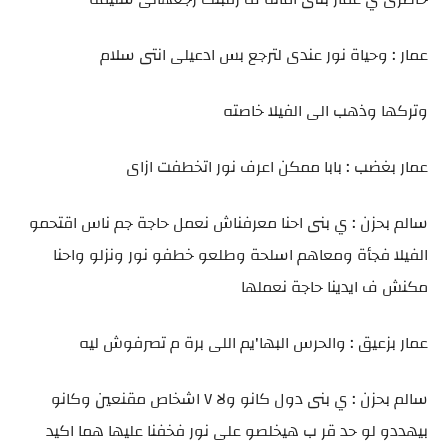
عمار : وحياة نور عندى لترجع بس ادعيلى انتى سلام
وتركها وذهب الى الفيلا خاصته
عمار بغضب : بابا ممكن اعرف نور اتخطفت ازاى
سالم بحزن : ي بنى احنا معرفناش نعمل حاجة جم ناس اقتحمو
الفيلا فجأة ومعاهم اسلحة وطلعو خطفو نور ونزلو واحنا
مكنش ف ايدينا حاجة نعملها
عمار بزعيق : والحرس البها'يم اللى برة م تصرفوش ليه
سالم بحزن : ي بنى دول كانو ولا ٧ اشخاص مقنعين وكانو
بيهددو لو حد قر ب هيخلصو على نور فخفنا عليها هما اكيد