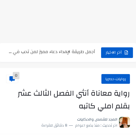
رواية رجعت من السفر فجأه كامله
رواية بنتي اللي عندها 8 سنين بعتتلي رسالة على الموبايل...
سر شراب ابني كامله
أجمل طريقة لإهداء دعاء مميز لمن تحب في ثوانٍ
استعلم الآن عن نتيجة الثانوية العامة 2026 برقم الجلوس والاسم
أخر الاخبار
في الوقت اللي العالم فيه بيحاول يدور على هويته ،...
0
اللعب في سيكولوجية الراجل باسم الدين.. شيوخ التريند وصناعة وعي...
روايات حصريا
رواية معاناة أنثي الفصل الثالث عشر
بقلم املي كاتبه
المجد للقصص والحكايات
اخر تحديث :
منذ بضع اعوام
8 دقائق للقراءة