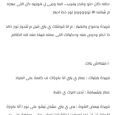
حظه كان حلو وقدر يهرب... انما وربى ل هوريه كل اللى عمره
م شافه الا نووووورر نور خط احمر
فريدة بدموع وانهيار : م انا قولتلك ي بنى قبل م تتجوز نور خالد
دا خطر وحرص منه وحكيالك اللى عمله فيها منه لله الظالم
☆فلااااش بااك
فريدة بارتباك : عمار ي بنى انا عاوزاك ف كلمة على انفراد
عمار بابتسامة : تحت امرك ي طنط
فريدة ببعض القوة : بص ي بنى عشان نبقو على نور ا أنا عاوزة
اقولك ان ان نور تعرضت لحالة اغت'صاب وهى صغيرة على يد