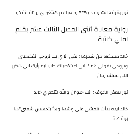
نور بقرف: انت واحد و*** وعمرك م هتتغير ي زبا'لة اتف'و
رواية معاناة أنثي الفصل الثالث عشر بقلم
املي كاتبة
خالد مسكها من شعرها : بقى انا ي بت تروحى تفضحينى
وتروحى تقولى لامك انى اغت'صبتك طب ايه رأيك انى هكرر
اللى عملته زمان
نور ببعض الخوف : انت حيو'ان والله لتندم ي خالد
خالد ايده بدأت تتمشى على وشها وبدأ يتحسس شفتي"ها
بوقا'حة