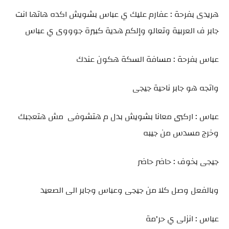
هريدى بفرحة : عفارم عليك ي عباس بشويش اكده هاتها انت
جابر ف العربية وتعالو وإلكم هدية كبيرة جوووى ي عباس
عباس بفرحة : مسافة السكة هكون عندك
واتجه هو جابر ناحية جيجى
عباس : اركبى معانا بشويش بدل م هتشوفى مش هتعجبك
وخرج مسدس من جيبه
جيجى بخوف : حاضر حاضر
وبالفعل وصل كلا من جيجى وعباس وجابر الى الصعيد
عباس : انزلى ي حر'مة