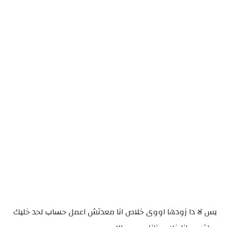
بس لا دا زودها اووى خلاص انا معدتش اعمل حساب لحد خليك