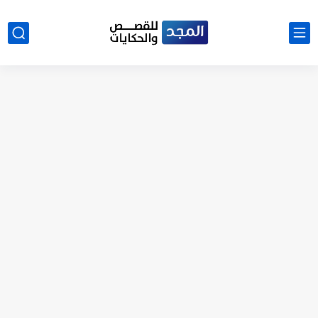
نتينتيجة الثانوية العامة 2025 بالاسم ورقم الجلوس.. الرابط الرسمى للحصول...
رواية حماتي رمت اكلي كاملة
رواية انا مطلقه كامله