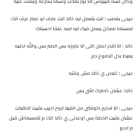
وكان لسه هيبوس'ها نور بعدت وشها بسرعة وبثقت عليه
جيجى بغضب : انت بتعمل ايه خالد انت عارف لو عمار عرف انك
لمستها ممكن يعمل فيك ايه ابعد عنها احسنلك
خالد : انا اقدر اعمل اللى انا عاوزه بس الصبر بس والله لخليه
يعيط بدل الدموع دم
جيجى : خلاص ي خالد مش وقته
خالد: عشان خاطرك انتى بس
جيجى : انا هخرج دلوقتى من الفيلا اروح اجيب بقيت الطلبات
عشان بقيت الخطة بس اوعدنى ي خالد انك م تلمسهاش قبل
م ارجع