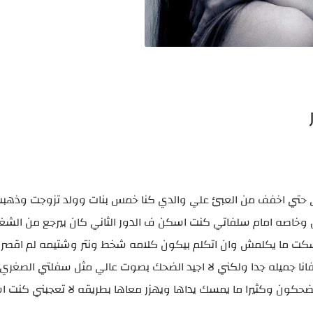
 حتي اخفف من العبئ علي والدي كنا خمس بنات وولد تزوجت وذهبت 
 وخاصه امام سلفاتي كنت اسكن ف الدور الثاني كان بيرجع من الش
ت ما يكلمش وان اتكلم بيكون كلامه شخط ونتر وشتيمه لم اقصر ب
نا جميله جدا ولكني لا اجيد الضحك بصوت عالي مثل سفلتي الصغري و
ضحكون وكثيرا ما يمسك يداها ويهزر معاها بطريقه لا تعجبني كنت 