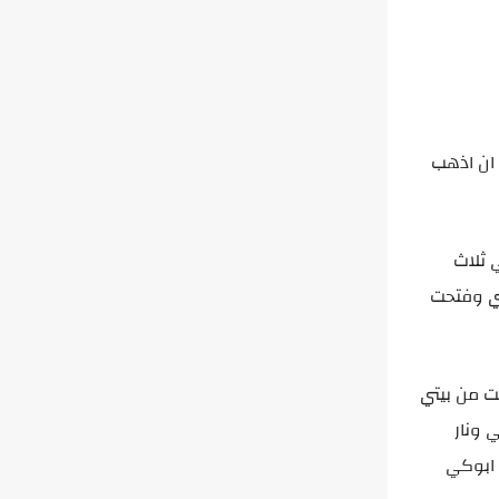
 ان اذهب
 ثلاث
تي وفتحت
ت من بيتي
 ونار
 ابوكي