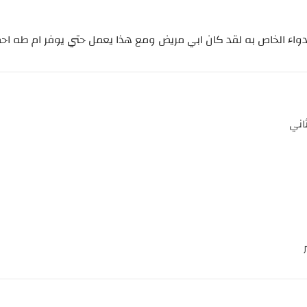
دواء الخاص به لقد كان ابي مريض ومع هذا يعمل حتي يوفر ام طه اح
اني