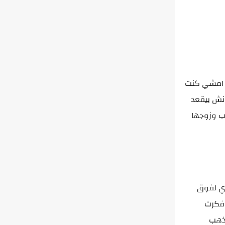
ك امشي كنت
نش بيقعد
اب وزوجها
ري لفوق
وفكرت
اذهب