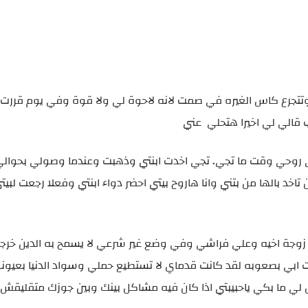
 وتتجرع كاس الغيره في صمت لانه لاحوة لي ولا قوة وفي يوم قررت
 ­ ­ ­ ­ ­ ­ ­ ­ ­ ­ ­ ­ ­ ­ ­ ­ ­ ­ ­ ­ ­ ­ ­ ­ ­ ­ ­ ­ ­
ي روحي وقت ما تجي. تجي اخدت ابنتي وذهبت وعندما وصولي بحوالي
خد بالها من بتني وانا هاروح بيتي احضر دواء ابنتي وفعلا رجعت لبي
وجة اخيه وعلي فراشي وفي وضع غير شرعي لا يسمح به الدين خرج
ت ابي بصعوبه لقد كانت قدماي لا تستطيع حملي وسواد الدنيا بعيوني
ل لي ما بكي ياحبيبتي اذا كان فيه مشاكل بينك وبين جوزك متقليقش