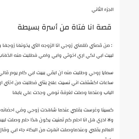
الجزء الثاني
قصة انا فتاة من أسرة بسيطة
: من قصتي ظلمني زوجي انا الزوجه التي يخونها زوجها
لبيت ابي لكي اري اخوتي وابي وامي فطلبت منه الذهاب قالي لي اخيرا هتحلي عني
سمايا روحي وطلبت منه ان ابقي ببيت ابي كام يوم قال
ساعات اكشتفت اني نسيت علاج بنتي فطلبت من اختي ان تا
الباب وعندما وصلت لغرفة نومي وجدت علي بابها
كسينا وغرست بقلبي عندما شاهدت زوجي وفي احضانه ز
ولا ادري هل انا احلم كم تمنيت يكون هذا حلم وصلت لبي
العالم بقلبي وعندماوصلت انهرت من البكاء جاء ابي وقا