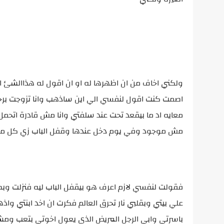
ولكني اخاف من ان اظهرها له او ان اقول له هذاالشئ 
اصمت كنت اقول لنفسي الي اين ساذهب وانا تزوجت برج
معايه اد ما بيقعد تحت عند سلفتي وانا مش قادرة اتحمل 
مش موجود وفي يوم دخل عندها وقفل الباب زي كل مرة 
فقولت لنفسي لازم اعرف هو بيقفل الباب ليه فنزلت و
علي بيتي وبقلبي نار تحرق العالم فكرت ان اخد ابنتي واذ
باسرتي وابي الرجل المريض الذي يعول اخوتي بتعب و