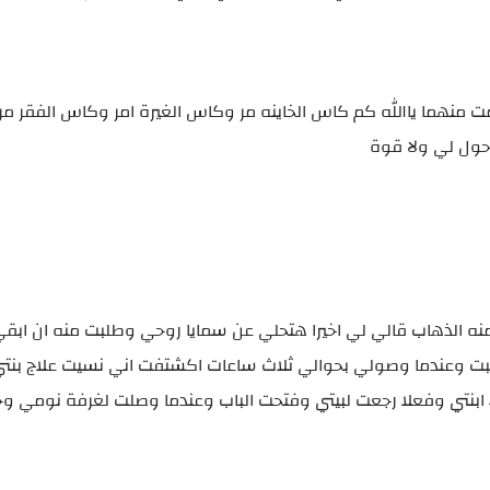
 منهما ياالله كم كاس الخاينه مر وكاس الغيرة امر وكاس الفقر مر ا
 حول لي ولا قوة
ه الذهاب قالي لي اخيرا هتحلي عن سمايا روحي وطلبت منه ان ابقي
بت وعندما وصولي بحوالي ثلاث ساعات اكشتفت اني نسيت علاج بنت
اء ابنتي وفعلا رجعت لبيتي وفتحت الباب وعندما وصلت لغرفة نومي وجد