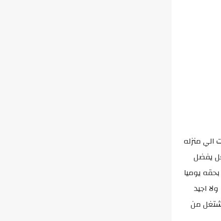
الي منزله
غل يفضل
حقه يوميا
لا اجيد
اشتغل من