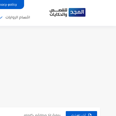
ivacy-policy
اقسام الروايات
نتينتيجة الثانوية العامة 2025 بالاسم ورقم الجلوس.. الرابط الرسمى للحصول...
رواية حماتي رمت اكلي كاملة
رواية انا مطلقه كامله
أخر الاخبار