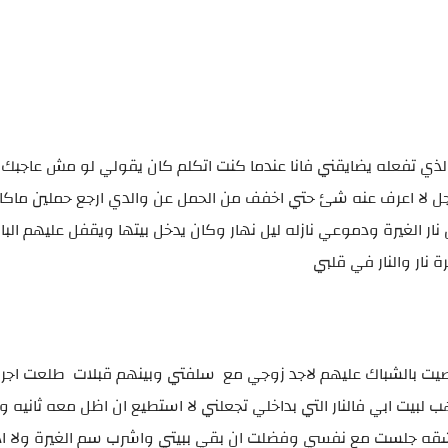
الذي تفعله يضايقني فانا عندما كنت اتكلم كان يقولي لو مش عاجب
ل لا اعرف عنه شئ حتي اخفف من الحمل عن والدي ارجع حملين ماكا
نار الغيرة ودموعي نازله ليل نهار وكان يدخل بيتها ويقفل عليهم الب
نار والنار في قلبي
بصيت بالشباك عليهم لاجد زوجي مع سلفتي وبينهم قبلات طلعت اج
هب لبيت ابي فالنار التي بداخلي تجعلني لا استطيع ان اظل معه ثانيه 
مشقه جلست مع نفسي وفضلت ان بقي ببيتي واشرب سم الغيرة ولا 