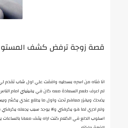
قصة زوجة ترفض كشف المستور
انا فتاه من اسره بسطيه وافقت علي اول شاب تقدم لي
لم اعرف طعم السعادة معه كان في يهينيني امام الناس
يضحك ويهزر معاهم تحت واول ما يطلع عندي يكشر ويسك
ولم ادري لما هو يكرهني ولا يوجد سبب يجعله يكرهني فا
اسلوب الدلع في الكلام كنت اراه يقف معها بالساعات ي
الغيرة ولكني