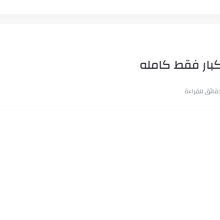
ار فقط كامله
ب في ثوانٍ
 على هويته ،...
ن.. شيوخ التريند وصناعة وعي...