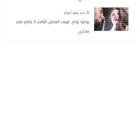
منذ بضع اعوام
رواية زواج عنيف الفصل الثالث 3 بقلم منار
مجدي