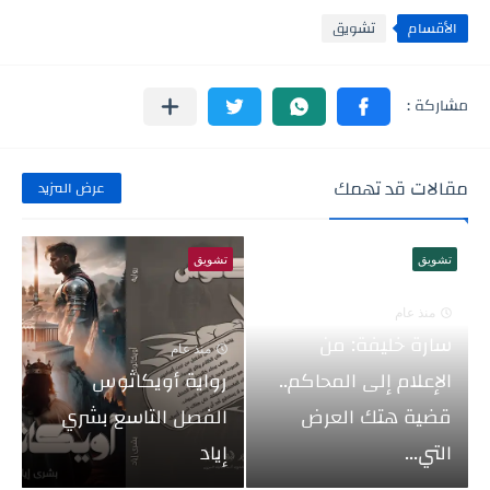
الأقسام
تشويق
مقالات قد تهمك
عرض المزيد
تشويق
تشويق
منذ عام
سارة خليفة: من
منذ عام
الإعلام إلى المحاكم..
رواية أويكاثوس
قضية هتك العرض
الفصل التاسع بشري
التي...
إياد