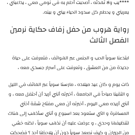
****يب ولا تهدئه ، أصحبت أحلم به في نومي معي ، يداعبني ،
يعريني و يحطم كل سدود الحياء بيني و بينه.
رواية هروب من حفل زفاف حكاية نرمين
الفصل الثالث
ابتدعنا سوياً الحب و الجنس عبر الهواتف ، فتعرفت على حياة
جديدة من من العشق ، وتعرفت على أسرار جسدي معه ،
ذات يوم و كان عيد ميلاده ، مارسنا سوياً عبر الهاتف في الليل
و التقينا صباحاً في الجامعة ، أخبرته أنني أريد أن أحتفل معه ، و
أنني أريده معي اليوم ، أخبرته أن معي مفتاح شقة أختي
المسافرة و التي ستعود بعد اسبوع و أنني سأذهب إلى هناك
لتنظيفها وحدي ، و عرضت عليه أن نذهب سوياً ، لكنه خشي
من الجيران و كيف نصعد سوياً دون أن يلاحظنا أحد ؟ فضحكت