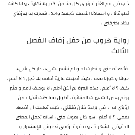
ذاب في فم الآخر فارتوى كل منا من الآخر بلا نهاية ، يدانا كانت
تطوقانا ، و أجسادنا التحمت كجسد واحد ، شعرت به يمزقني
يكاد يخترقني ،
رواية هروب من حفل زفاف الفصل
الثالث
فأبعدته عني و نظرت له و لم نشعر بشيء ، دار كل شيء
حولنا و دورنا معه ، كيف أصبحت عارية أمامه بلا خجل ؟ لا أعلم ،
كيف ؟ لا أعلم . هذه المرة لم أكن أحلم ، لا يوصف ناعم و مثير
برغم بعض الشعيرات المتناثرة ، أطول مما كنت أتخيله من
رؤيتي له ، في براعة فنان فتنتني ، كيف تعلمت أن أضعها
بفمي ؟ لا أعلم ، هو كان يموت مني ، آهاته تحمل المعنى
الحقيقي للشهوة ، يده فوق رأسي تدعوني للإستمرار و