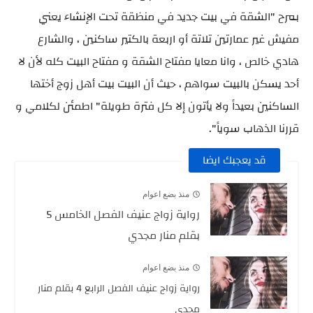
بمرح "الشقة في بيت جديد في منظقة تحت الإنشاء يعني
مفيش غير عمارتين تلاتة أو اربعة بالكتير ساكنين ، والشارع
هادي خالص ، وانا معايا مفتاح الشقة و مفتاح البيت كله لأن لا
أحد يسكن بالبيت سواهم ، حيث أن البيت بيت أهل زوج أختها
الساكنين بعيداً ولا يأتون إلا كل فترة طويلة" اطمئن لكلامي و
قررنا الذهاب سوياً".
قد يعجبك ايضا
منذ بضع اعوام
رواية زواج عنيف الفصل الخامس 5
بقلم منار مجدي
منذ بضع اعوام
رواية زواج عنيف الفصل الرابع 4 بقلم منار
مجدي