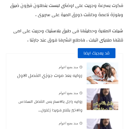
فكرت بسرعة وجريت على اوضتى لبست بنطلون فيزون ضيق
وبلوزة ناعمة ودلقت دورق المية على سريرى ،
شيلت الملاية وحطيتها فى طبق بلاستيك وجريت على امى
قلتها ملايتى اتبلت ، هاطلع انشرها فوق عند جارتنا ،
قد يعجبك ايضا
منذ بضع اعوام
روايه بعد موت جوزي الفصل الاول
منذ بضع اعوام
روايه راجل بالاسم بس الفصل السادس
والاخير بقلم هويدا زغلول...
منذ بضع اعوام