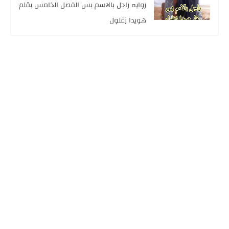
روايه راجل بالاسم بس الفصل الخامس بقلم
هويدا زغلول