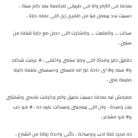
بعدها فى الترام وانا فى طريقى للجامعة بعد كام سنة ،
حسيت بحد بيعمل فيا من ظهرى زى اللى عمله جارنا ،
سكت ... واتمتعت ... وافتكرت اللى حصل مع جارنا قبلها من
سنين ،
دقايق جايز وفجأة اللى ورايا سابنى واختفى ، لا عرفت شكله
ولا سنه ولا اى حاجة غير انه لمسنى وحسسنى بمتعة دايما
ضايعة منى ،
معرفش ليه بعدها حسيت بضيق والم وكرهت نفسي وشفتنى
بنت وسخة ، وان اللى بيعجبنى وبسكت عليه ده ، لا هو حب
ولا هو مشاعر ،
ده مجرد قلة ادب ووساخة ، كأنى واحدة زبالة من الشارع ،