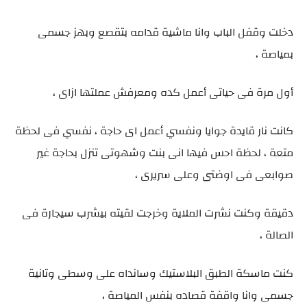
دخلت وقفل الباب وانا ماشية قدامه بتقصع وبهز جسمى
بمياصة ،
أول مرة فى حياتى أعمل كده ومعرفش عملتها ازاى ،
كانت نار قايدة جوايا ونفسي أعمل اى حاجة ، نفسي فى لحظة
متعة ، لحظة احس فيها انى بنت وشهوتى تنزل بحاجة غير
صوابعى فى اوضتى وعلى سريرى ،
دقيقة وكنت نشرت الملاية وخرجت لقيته بيشرب سيجارة فى
الصالة ،
كنت ماسكة الطبق البلاستيك وسانداه على وسطى وتانية
جسمى وانا واقفة قصاده بنفس المياصة ،