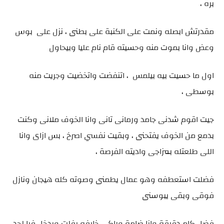
بره ،
مقدرتش ابصله ونمت على الكنبة على بطنى ، نزل على بوس
وعض وانا بموت منه وحسيته قام نام عليا وبيحاول
اول ما حسيت بيه بيلمس ، اتنفضت واتخضيت وجريت منه
بوسطى ،
جيت اقوم شدنى جامد ورمانى تانى وانا الخوف ملانى وكنت
بدمع من الخوف يفتحنى ، وبقيت نفسي اصرخ ، بس ازاى وانا
اللى طلعتله بمزاجى واديته الفرصة ،
فضلت استعطفه وهو عمال يطمنى وصوته كله هيجان ونازل
فوقى وبقى يبوسنى
فضل كام دقيقة وانا ضامة وراكى خايفه يفلت ويدخل فيا لحد