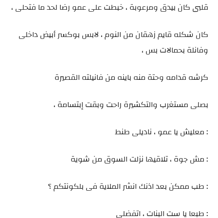
قلبى كان بيدق ومرعوبة ، خبطت على عمو رضا لحد ما فتحلى ،
كان شكله قايم زهقان من النوم ، لابس بوكسر أبيض داخلى
وفانلة بحمالات بس ،
كرشه قدامه وحتة منه باينه من فانيلته القصيرة
بصلى مستغرب والتكشيرة راحت وبقت إبتسامة ،
: معليش يا عمو ، ناديلى طنط
: مش جوة ، تلاقيها نزلت السوق من شوية
: طب ممكن بعد اذنك انشر الملاية فى بلكونتكم ؟
: طبعا يا ست البنات ، اتفضلى