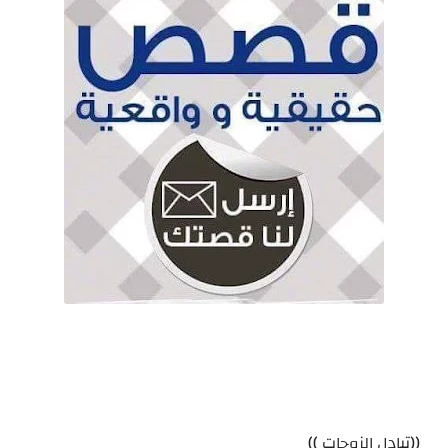
((تبادل الزوجات ))