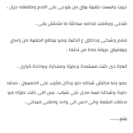
جريت ولبست جلابية بيتى من بتوعى على اللحم وطلعتله جرى ،
فتحلى ووقفت قدامه ساكتة ما فتحتش بقى ،
فهم وشدنى ودخلنى ع الكنبة وهو بيطلع الجلابية من راسي
ويلاقينى عريانة ملط من تحتها ،
المرة دى كنت مستعدة وعايزة ومفكرة وواخدة قرارى ،
عمو رضا مكنش شكله حلو وكان مقرب على الخمسين ، صحته
حلوة وشكله لسه مدى على شباب ، بس اللى كنت عايزاه هو
لحظات المتعة وانى احس انى واحد واطفى هيجانى ،
يتبع........