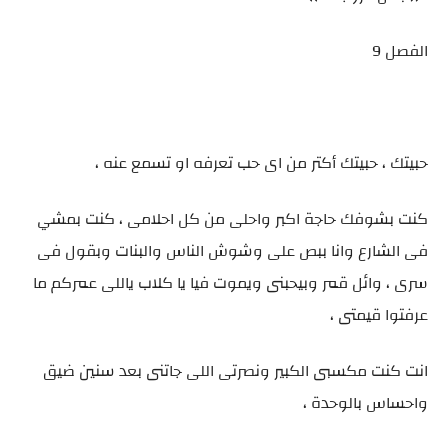
الفصل 9
حبيتك ، حبيتك أكتر من اى حب تعرفه او تسمع عنه ،
كنت بشوفك حاجة اكبر واحلى من كل احلامى ، كنت بمشي
فى الشارع وانا ببص على وشوش الناس والبنات وبقول فى
سرى ، وائل قمر وبيحبنى ويموت فيا يا كلاب ياللى عمركم ما
عرفتوا قيمتى ،
انت كنت مكسبى الكبير ونصرتى اللى جاتنى بعد سنين ضيق
واحساس بالوحدة ،