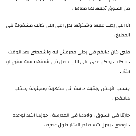
من السوق تجيبهالها معاها ،
انا اللى رديت عليها وشكرتها بدل امى اللى كانت مشغولة فى
المطبخ ،
قلبى كان هايقع فى رجلى معرفش ليه واشمعنى بعد الوقت
ده كله ، يمكن عدى على اللى حصل فى شقتهم ست سنين او
أكتر ،
جسمى اترعش وبقيت حاسة انى مكهربة ومجنونة وعقلى
هاينفجر ،
جارتنا فى السوق ، ولادها فى المدرسة ، جوزها اكيد لوحده
دلوقتى ، بينزل شغله اخر النهار طول عمره ،