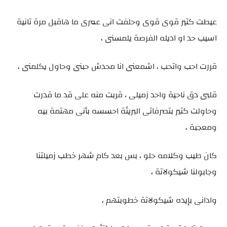
عيطت كتير قوى قوى وحلفت انى عمرى ما هاقبل مرة تانية
اسيب حد او اديله الفرصة يلمسنى ،
قررت احب واتحب ، اشمعنى انا محدش حبنى وحاول يكلمنى ،
قلبى دق ناحية واحد زميلى ، قربت منه على قد ما قدرت
وحاولت كتير بتصرفاتى البريئة احسسه بأنى مهتمة بيه
ومعجبة ،
كان طيب وكلامه حلو ، بس بعد كام شهر خطب زميلتنا
وجابولنا شيكولاتة ،
وادانى بإيده شيكولاتة خطوبتهم ،