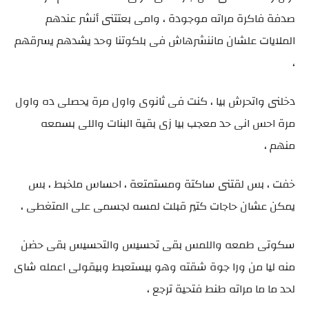
صدفة فاكرة مراته موجودة ، وامى بعتتنى أنشر عندهم
الملايات علشان ماننشرهاش فى بلكوتنا وحد يشدهم يسرقهم
،
دخلنى واتحرش بيا ، كنت فى ثانوى واول مرة يحصلى ده واول
مرة احس انى حد معجب بيا زى بقية البنات واللى بسمعه
منهم ،
خفت ، بس لقتنى ساكتة ومستمتعة ، احساس ملخبط ، بس
يمكن عشان حاجات كتير قبلت لمسه لجسمى على المتغطى ،
سكوتى طمعه واللمس بقى تحسيس والتحسيس بقى حضن
منه ليا من ورا جوة شقته وهو بيستعبط وبيقولى اعمله شاى
لحد ما ما مراته طنط فتحية ترجع ،