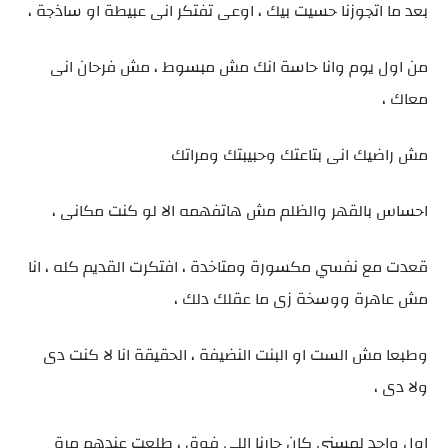
بعد ما اتجوزنا حسيت بيك ، اوعى تفتكر انى عبيطة او ساذجة ،
من اول يوم وانا حاسة انك مش مبسوط ، مش فرحان انى
معاك ،
مش راضيك انى بتاعتك وحبيبتك ومراتك
احساس بالقهر والظلم مش هاتفهمه الا لو كنت مكانى ،
قعدت مع نفسي مكسورة ومتاخدة ، افتكرت القديم كله ، انا
مش عاهرة ووسخة زى ما عقلك دلك ،
وطبعا مش الست او البنت النضيفة ، الحقيقة انا لا كنت دى
ولا دى ،
اول واحد لمسنى كان جارنا اللى فوق ، طلعت عندهم مرة