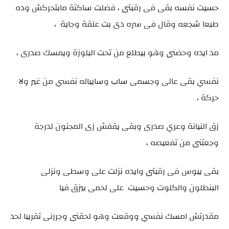
حسيت نفسه بقى فى رقبتى ، فضلت ساكتة مابتحركش وده
طبعا شجعه وقال فى سره دى بت علقة وجاية ،
مد ايده وحضنى وهو بيطلع من تحت البلوزة ويمسك صدرى ،
نفسي بقى عالى وجسمى ساب وسايباله نفسي من غير ولا
حركة ،
زق النيانة وعري صدرى وبقى يقفش زى المجنون لدرجة
وجعتنى من تفعيصه ،
بقى يبوس فى رقبتى وايده نزلت على وسطى ونزلى
البنطلون والكلوت وحسيت على لحمى بيزق فيا
مقدرتش امسك نفسي ووقعت وهو لحقنى وجررنى تقريبا لحد