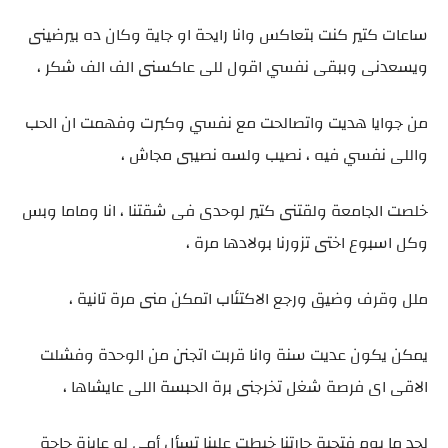
ساعات كتير كنت بتعاكس وانا رايحة او جاية وكان ده بيرضينى
ويسعدنى وببقى نفسي اقول للى عاكسنى الف الف شكر ،
من جوايا هديت واتصالحت مع نفسي وكبرت وفهمت ان الحب
واللى نفسي فيه ، نصيب ولسه نصيبى مجاش ،
خلصت الجامعة ولقتنى كتير لوحدى فى شقتنا ، انا وماما وبس
وكل اسبوع اختى تزورنا بولادها مرة ،
ملل وقرف وضيق ورجع الاكتئاب اتمكن منى مرة تانية ،
يمكن يكون عديت سنة وانا قربت اتجنن من الوحدة وفشلت
الاقى اى فرصة شغل تخرجنى برة الحبسة اللى عايشاها ،
لحد ما يوم فتحية جارتنا خبطت علينا تسأل أمى لو عايزة حاجة