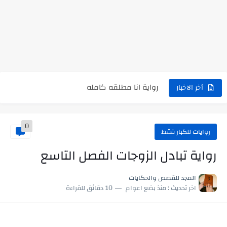
نتينتيجة الثانوية العامة 2025 بالاسم ورقم الجلوس.. الرابط الرسمى للحصول...
رواية حماتي رمت اكلي كاملة
رواية انا مطلقه كامله
رواية رجعت من السفر فجأه كامله
أخر الاخبار
رواية بنتي اللي عندها 8 سنين بعتتلي رسالة على الموبايل...
0
سر شراب ابني كامله
روايات للكبار فقط
أجمل طريقة لإهداء دعاء مميز لمن تحب في ثوانٍ
رواية تبادل الزوجات الفصل التاسع
استعلم الآن عن نتيجة الثانوية العامة 2026 برقم الجلوس والاسم
المجد للقصص والحكايات
اخر تحديث :
منذ بضع اعوام
10 دقائق للقراءة
في الوقت اللي العالم فيه بيحاول يدور على هويته ،...
اللعب في سيكولوجية الراجل باسم الدين.. شيوخ التريند وصناعة وعي...