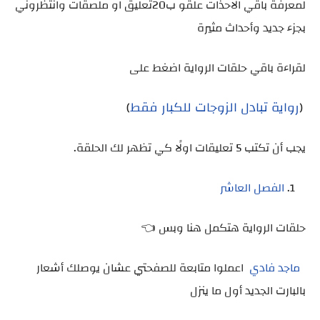
لمعرفة باقي الاحذات علقو ب20تعليق او ملصقات وانتظروني
بجزء جديد وأحداث مثيرة
لقراءة باقي حلقات الرواية اضغط على
رواية تبادل الزوجات للكبار فقط
)
(
يجب أن تكتب 5 تعليقات اولًا كي تظهر لك الحلقة.
الفصل العاشر
حلقات الرواية هتكمل هنا وبس 👈
ماجد فادي
اعملوا متابعة للصفحتي عشان يوصلك أشعار
بالبارت الجديد أول ما ينزل