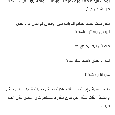
روحت تايهة مقهورة ، عيطت وإكتئبت ونفسيتى بقيت اسود
من شكل حياتى ،
كتير كنت بقف قدام المراية فى اوضتى لوحدى وانا ببص
لروحى ومش فاهمة ،
محدش ليه بيحبنى ؟!!
ليه انا مش لافتة نظر حد ؟!
هو انا وحشة ؟!!
طبعا مفيش إجابة ، انا بنت عادية ، مش جميلة قوى ، بس مش
وحشة ، بنات كتير أقل منى كتير وحظهم كان أحسن منى ألف
مرة ،