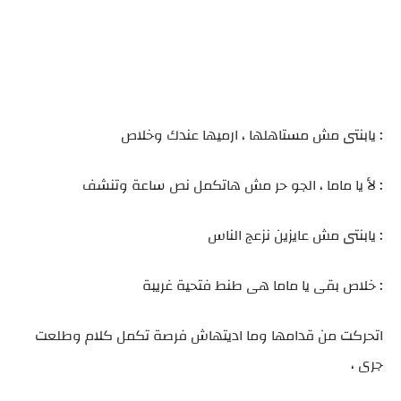
: يابنتى مش مستاهلها ، ارميها عندك وخلاص
: لأ يا ماما ، الجو حر مش هاتكمل نص ساعة وتنشف
: يابنتى مش عايزين نزعج الناس
: خلاص بقى يا ماما هى طنط فتحية غريبة
اتحركت من قدامها وما اديتهاش فرصة تكمل كلام وطلعت
جرى ،