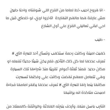
- انا هروح اجيب خط لماما من الفرع اللي شوفناه واحنا جايين
مش عارفة هما مالهم النهاردة اتاخروا اوي، لو خلصتي قبل ما
اجي ابقي تعاليلي الفرع علي أول الشارع
- طيب
ذهبت امينة وكانت رحمة ستذهب وتسأل أحد للمرة التي لا
تعرف عددها لما كل ذلك التأخير، فلم يكن شيئا جديدًا تفعله او
مكان جديد فمنذ ثلاثة أعوام تقريبًا منذ شراءها تلك السيارة
وهي تتعامل معهم نهضت وكانت علي ولكنها تسمرت
مكانها ينما راها للمرة التي لا تعرف عددها يظهر امامها فجاءة
اصبحت متاكدة انه يراقبها
اقترب باسل منها، وأردف بنبرته الهادئة والواثقة كالمعتاد من