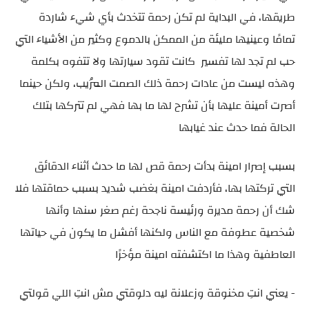
طريقها، في البداية لم تكن رحمة تتخدث بأي شيء شاردة
تمامًا وعينيها مليئة من الممكن بالدموع وكثير من الأشياء التي
حب لم تجد لها تفسير كانت تقود سيارتها ولا تتفوه بكلمة
وهذه ليست من عادات رحمة ذلك الصمت المُريب، ولكن حينما
أصرت أمينة عليها بأن تشرح لها ما بها فهي لم تتركها بتلك
الحالة فما حدث عند غيابها
بسبب إصرار امينة بدأت رحمة قص لها ما حدث أثناء الدقائق
التي تركتها بها، فأردفت امينة بغضب شديد بسبب حماقتها فلا
شك أن رحمة مديرة ورئيسة ناجحة رغم صغر سنها وأنها
شخصية عطوفة مع الناس ولكنها أفشل ما يكون في حياتها
العاطفية وهذا ما اكتشفته امينة مؤخرًا
- يعني انتِ مخنوقة وزعلانة ليه دلوقتي مش انتِ اللي قولتي