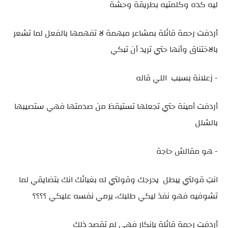
ليه كده وكلمتيه بطريقة وحشة
أردفت رحمة قائلة بمشاعر مبهمة لا تفهمها بالفعل لما تشعر
بالاختناق وأنها حتي تريد أن تبكي
- زعلانة بسبب اللي قاله
أردفت أمينة حتي تجعلها تستيقظ من صدمتها فهي ستصيبها
بالشلل
- هو مقالش حاجة
انتِ قولتي يبطل يحرجك وقولتي له بغبائك انك بتضايقي لما
تشوفيه فهو نفذ ليكي طلبك، يرمي نفسه عليكي ؟؟؟؟
أردفت رحمة قائلة بإنكار فهي لم تقصد ذلك