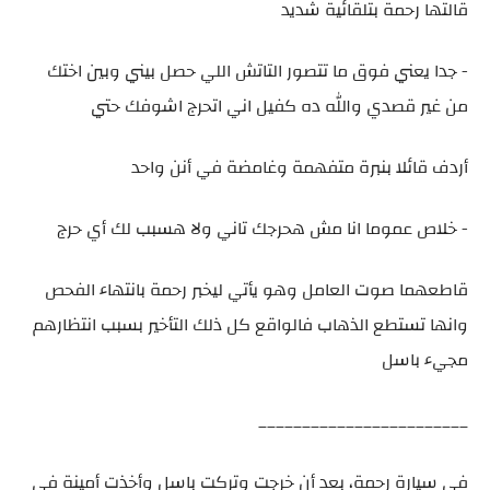
قالتها رحمة بتلقائية شديد
- جدا يعني فوق ما تتصور التاتش اللي حصل بيني وبين اختك
من غير قصدي والله ده كفيل اني اتحرج اشوفك حتي
أردف قائلا بنبرة متفهمة وغامضة في أنن واحد
- خلاص عموما انا مش هحرجك تاني ولا هسبب لك أي حرج
قاطعهما صوت العامل وهو يأتي ليخبر رحمة بانتهاء الفحص
وانها تستطع الذهاب فالواقع كل ذلك التأخير بسبب انتظارهم
مجيء باسل
________________________
في سيارة رحمة، بعد أن خرجت وتركت باسل وأخذت أمينة في