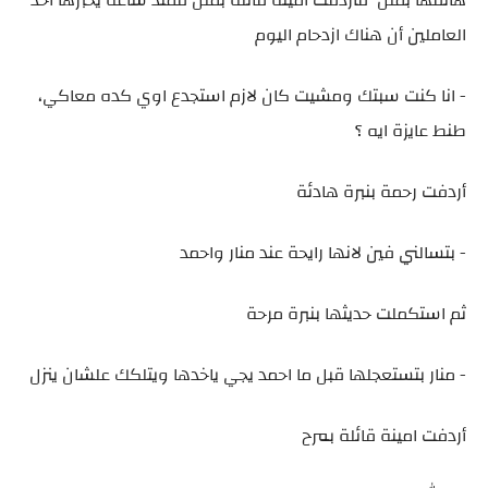
هاتفها بملل فأردفت امينة قائلة بملل فمنذ ساعة يخبرها احد
العاملين أن هناك ازدحام اليوم
- انا كنت سبتك ومشيت كان لازم استجدع اوي كده معاكي،
طنط عايزة ايه ؟
أردفت رحمة بنبرة هادئة
- بتسالني فين لانها رايحة عند منار واحمد
ثم استكملت حديثها بنبرة مرحة
- منار بتستعجلها قبل ما احمد يجي ياخدها ويتلكك علشان ينزل
أردفت امينة قائلة بمرح