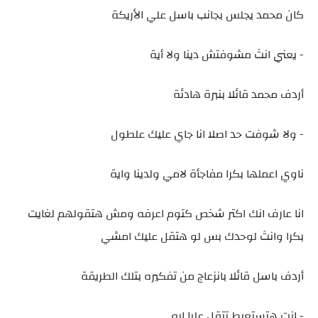
كان محمد يجلس بجانب باسل علي الأريكة
- يعني انتَ مشوفتش دينا ولا أية
أردف محمد قائلا بنبرة هادئة
- ولا شوفت حد اصلا انا جاي عليك علطول
ناوي اعملها بكرا مفاجأة لامي ولدينا واية
انا عارف انك اكتر شخص كتوم اعرفه ومش هتقولهم لغايت
بكرا وانتَ لوحدك بس لو هتقل عليك امشي
أردف باسل قائلا بانزعاج من تفكيره بتلك الطريقة
- انت هتستعبط تتقل عليا ايه