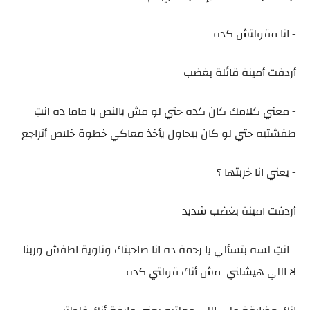
- انا مقولتش كده
أردفت أمينة قائلة بغضب
- معني كلامك كان كده حتي لو مش بالنص يا ماما ده انتِ
طفشتيه حتي لو كان بيحاول يأخذ معاكي خطوة خلاص أتراجع
- يعني انا خربتها ؟
أردفت امينة بغضب شديد
- انتِ لسه بتسألي يا رحمة ده انا صاحبتك وناوية اطفش وربنا
لا اللي هيشلني مش أنك قولتي كده