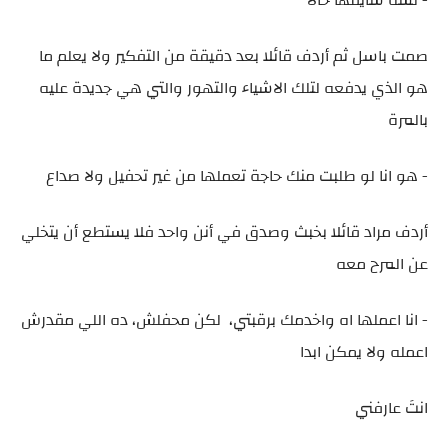
- لسه شايفها حالا
صمت باسل ثم أردف قائلا بعد دقيقة من التفكير ولا يعلم ما
هو الذي يدفعه لتلك الاشياء والتهور والتي هي جديدة عليه
بالمرة
- هو انا لو طلبت منك حاجة تعملها من غير تحفيل ولا صداع
أردف مراد قائلا بخبث وصدق في أنن واحد فلا يستطع أن يتخلي
عن المرح معه
- انا اعملها اه واخدمك برقبتي، لكن محفلش، ده اللي مقدرش
اعمله ولا يمكن ابدا
انتَ عارفني