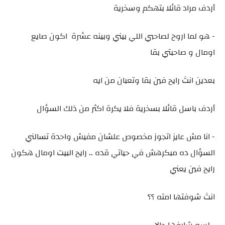
أردف مراد قائلا بتهكم وسخرية
- هو لما اروح لصاحبي اللي بيني وبينه عشرة اكون صايع
اومال و صاحبتي بقا
بعدين انتَ رايح فين بقا وتعبان من ايه
أردف باسل قائلا بسخرية فلا يكرة اكثر من ذلك السؤال
- انا مش عايز اتجوز مخصوص علشان مفيش واحدة تسالني
السؤال ده مبكرهش في حياتي قده .. رايح البيت اومال هكون
رايح فين يعني
انتَ شوفتها امته ؟؟