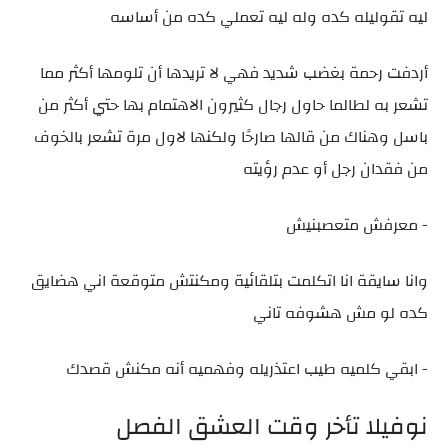
ليه تقوليله كده وله ليه تعملي كده من أساسه
أردفت رحمة بغضب شديد فهي لا تريدها أن تلومها أكثر مما
تشعر به لطالما حاول رجال كثيرون الاهتمام بها حتي أكثر من
باسل وهناك من قالها صارحًا ولكنها لاول مرة تشعر بالخوف
من فقدان رجل أو عدم رؤيته
- معرفش متعصبنيش
وانا سايقة انا اتكلمت بتلقائية ومكنتش متوقعة اني هضايق
كده لو مش هشوفه تاني
- ابقي كلميه طيب اعتذريله وفهميه أنه مكنش قصدك
نوفيلا تأخر وقت العشق الفصل