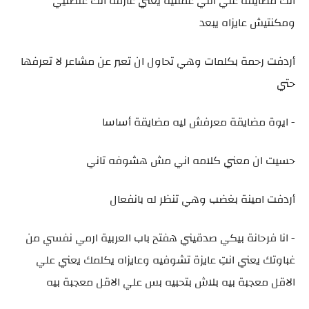
انك مضايقة علي اللي عملتيه يعني عارفة أنك غلطتيي
ومكنتيش عايزاه يبعد
أردفت رحمة بكلمات وهي تحاول ان تعبر عن مشاعر لا تعرفها
حتي
- ايوة مضايقة معرفش ليه مضايقة أساسا
حسيت ان معني كلامه اني مش هشوفه تاني
أردفت امينة بغضب وهي تنظر له بانفعال
- انا فرحانة بيكي صدقيني هفتح باب العربية ارمي نفسي من
غباوتك يعني انتِ عايزة تشوفيه وعايزاه يكلمك يعني علي
الاقل معجبة بيه بلاش بتحبيه بس علي الاقل معجبة بيه