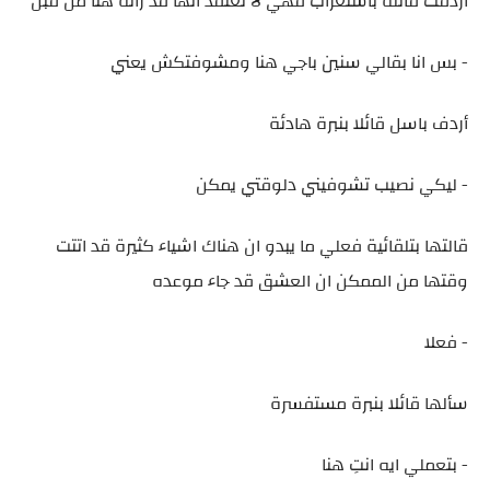
أردفت قائلة باستغراب فهي لا تعتقد أنها قد رأته هنا من قبل
- بس انا بقالي سنين باجي هنا ومشوفتكش يعني
أردف باسل قائلا بنبرة هادئة
- ليكي نصيب تشوفيني دلوقتي يمكن
قالتها بتلقائية فعلي ما يبدو ان هناك اشياء كثيرة قد اتتت
وقتها من الممكن ان العشق قد جاء موعده
- فعلا
سألها قائلا بنبرة مستفسرة
- بتعملي ايه انتِ هنا