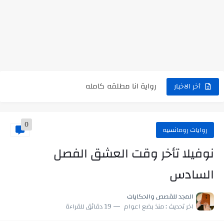
نتينتيجة الثانوية العامة 2025 بالاسم ورقم الجلوس.. الرابط الرسمى للحصول...
رواية حماتي رمت اكلي كاملة
رواية انا مطلقه كامله
أخر الاخبار
رواية رجعت من السفر فجأه كامله
رواية بنتي اللي عندها 8 سنين بعتتلي رسالة على الموبايل...
0
روايات رومانسيه
سر شراب ابني كامله
نوفيلا تأخر وقت العشق الفصل
أجمل طريقة لإهداء دعاء مميز لمن تحب في ثوانٍ
السادس
استعلم الآن عن نتيجة الثانوية العامة 2026 برقم الجلوس والاسم
في الوقت اللي العالم فيه بيحاول يدور على هويته ،...
المجد للقصص والحكايات
اخر تحديث :
منذ بضع اعوام
19 دقائق للقراءة
اللعب في سيكولوجية الراجل باسم الدين.. شيوخ التريند وصناعة وعي...