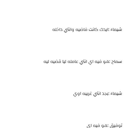
شيماء :ايدك كانت فاضيه وانتي داخله
سماح :هو فيه اي انتي عامله ليا قضيه ليه
شيماء :بجد انتي غريبه اوي
توفيق :هو فيه اي