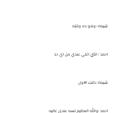
شيماء :وهو ده وقته
احمد : انتي اغلي عندي من اي حد
شيماء :كنت الاول
احمد :والله العظيم لسه عندي غاليه