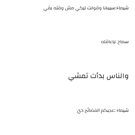
شيماء:سيبها وقولت ليكي مش وقته بقي
سماح :ياعاقله
والناس بدأت تمشي
شيماء :عجبكم الفضائح دي