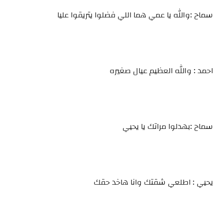
سماح :والله يا عمي هما اللي فضلوا يتريقوا عليا
احمد : والله العظيم عيال صغيره
سماح :بهدلوا مراتك يا يحيي
يحيي : اطلعي شقتك وانا هاخد حقك