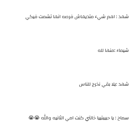
شهد : اهم شيء متديهاش فرصه انها تشمت فيكي
شيماء :منها لله
شهد :يلا بقي نخرج للناس
سماح : يا حبيبتييا خالتي كنت امي الثانيه والله 😭😭