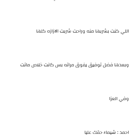
اللي كنت بشربها منه وراحت شربت الازازه كلها
وبعدها فضل توفيق يفوق مراته بس كانت خلاص ماتت
وفي العزا
احمد : شيماء حقك عليا