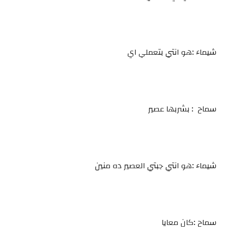
شيماء :هو انتي بتعملي اي
سماح : بشربها عصير
شيماء :هو انتي جبتي العصير ده منين
سماح :كان معايا