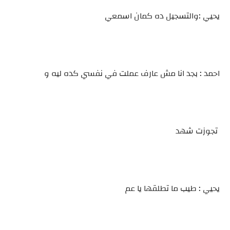
يحيي :والتسجيل ده كمان اسمعي
احمد : بجد انا مش عارف عملت في نفسي كده ليه و
تجوزت شهد
يحيي : طيب ما تطلقها يا عم