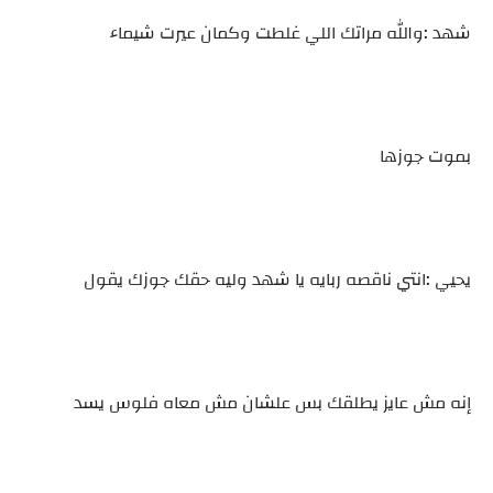
شهد :والله مراتك اللي غلطت وكمان عيرت شيماء
بموت جوزها
يحيي :انتي ناقصه ربايه يا شهد وليه حقك جوزك يقول
إنه مش عايز يطلقك بس علشان مش معاه فلوس يسد