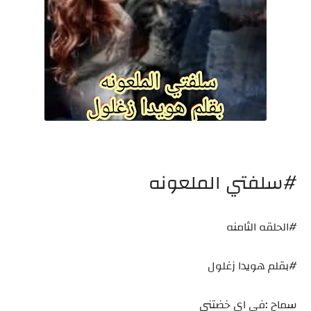
#سلفتي الملعونه
#الحلقه الثامنه
#بقلم هويدا زغلول
سماح :في اي خضتني