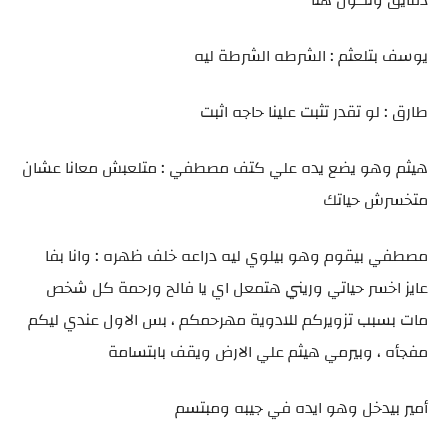
دقايق وتكون هنا
يوسف بتلعثم : الشرطه الشرطة ليه
طارق : لو تقدر تثبت علينا حاجه اثبت
هيثم وهو يضع يده علي كتف مصطفي : متلعبش معانا عشان
متخسرش حياتك
مصطفي بيقوم وهو بيلوي ليه دراعه خلف ظهره : وانا بفا
عايز اخسر حياتي وريني هتمعل اي يا فالح ورحمة كل شخص
مات بسبب تزويركم للادوية مهرحمكم ، بس الاول عندي ليكم
مفجأه ، وبيرمي هيثم علي الارض ويقف بابتسامة
أمير بيدخل وهو ايده في جيبه ومبتسم