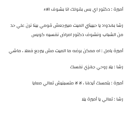
أميرة : دكتور اي بس بقولك انا بشوف الاء
رشا بهدوء: يا حبيبتي الميت مبيرجعش قومي بينا نرن علي حد
من الشباب ونشوف دكتور امراض نفسيه كويس
أميرة بامل : اه ممكن برضه ما الميت مش بيرجع فعلا ، ماشي
رشا : يلا روحي جهزي نفسك
أميرة : بتمسك أيدها ، لا لا متسبنيش تعالي معايا
رشا : تعالي يا أميرة يلا