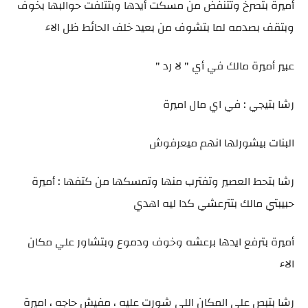
أميرة بتصرخ وتتنفض من مسكت أيدها وبتتلفت حوالبها بخوف
وبتقف بصدمه لما بتشوف من بعيد خلف الحائط ظل الاء
عبير أميرة مالك في أي " لا رد "
رشا بتيجي : في اي مال اميرة
البنات بيشورلها انهم ميعرفوش
رشا بتحط العصير وتفترب منها وتمسكها من كتفها : أميرة
حبيبتي مالك بتترعشي كدا ليه اهدي
أميرة بترفع ايدها برعشه وخوف ودموع وبتشاور علي مكان
الاء
رشا بتبص علي المكان اللي شورت عليه ، مفيش حاجه ، اميرة