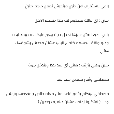
رامي باستغراب لان حنين مبتحبش تعمل حاجه :حنين
حنين : اي مالك مصدوم ليه كدا جيبلكم الاكل
رامي طبعا مش عايزها تدخل جوة بيغير عليها : ف بيمد ايده
وهو واقف بجسمه كله ع الباب عشان محدش يشوفها ،
هاتي
حنين وهي بتزقه : هاتي أي بعد كدا وبتدخل جوة
مصطفي وأمير قعدين جنب بعد
مصطفي بيتكلم وأمير قاعد مش معاه خالص ومتعصب وزعلان
جدااا ( افتكروا زعله ، عشان هنعرف بعدين )