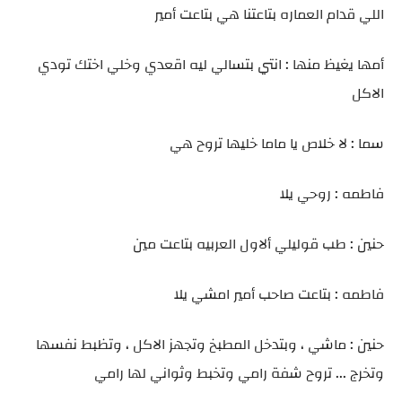
اللي قدام العماره بتاعتنا هي بتاعت أمير
أمها يغيظ منها : انتي بتسالي ليه اقعدي وخلي اختك تودي
الاكل
سما : لا خلاص يا ماما خليها تروح هي
فاطمه : روحي يلا
حنين : طب قوليلي ألاول العربيه بتاعت مين
فاطمه : بتاعت صاحب أمير امشي يلا
حنين : ماشي ، وبتدخل المطبخ وتجهز الاكل ، وتظبط نفسها
وتخرج ... تروح شفة رامي وتخبط وثواني لها رامي