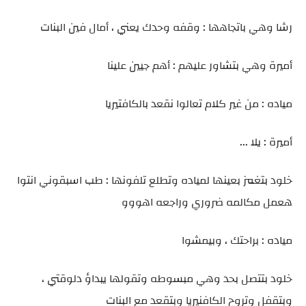
رشا وهي باتجاهها : وقفه وحدك يعني ، أمال فين البنات
أميرة وهي بتشاور عليهم : أهم جيين علينا
مياده : من غير كلام تعالوا نقعد بالكافتيريا
أميرة : يلا ...
خلود بتغمز بعينها لمياده وتطلع تلفونها : طب اسبقوني انتوا
هعمل مكالمه ضروري وراجعه اهووو
مياده : براحتك ، وبيمشوا
خلود بتتصل بحد وهي مبسوطه وتقولها يبداؤ دلوقتي ،
وبتقفل وتروح الكافنيريا وبتقعد مع البنات