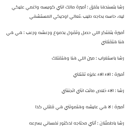
رشا بتسندها بقلق : أميرة مالك انتي كويسه واغمي عليكي
ليه، حاسه بحاجه طيب ،تعالي اوديكي المستشفي
أميرة بتفتكر اللي حصل وتقول بدموع ورعشه ورعب : هي هي
هنا هتقتلني
رشا باستغراب : مين اللي هنا وهتقتلك
أميرة : الاء الاء عايزه تقتلني
رشا : الاء خلاص ماتت انتي اتجننتي
أميرة : لا هي عايشه وهتموتني هي قلتلي كدا
رشا باطمئنان : أنتي محتاجه لدكتور نفساني بسرعه