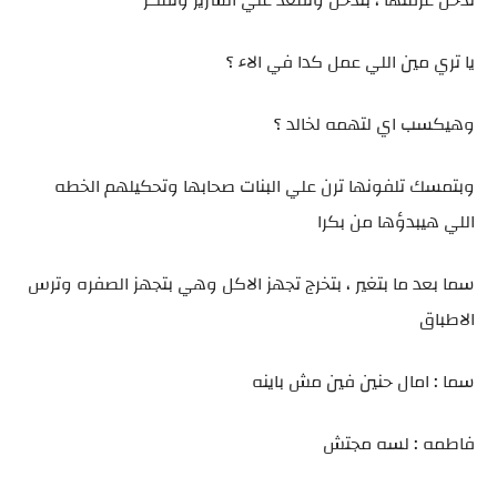
تدخل غرفتها ، بتدخل وتقعد علي السرير وتفكر
يا تري مين اللي عمل كدا في الاء ؟
وهيكسب اي لتهمه لخالد ؟
وبتمسك تلفونها ترن علي البنات صحابها وتحكيلهم الخطه
اللي هيبدؤها من بكرا
سما بعد ما بتغير ، بتخرج تجهز الاكل وهي بتجهز الصفره وترس
الاطباق
سما : امال حنين فين مش باينه
فاطمه : لسه مجتش