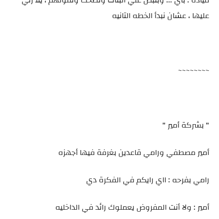
مياده : باي ... وبتبص علي البنات وتضحك وتقولهم ، يلا رني
عليها ، عشان نبدأ الخطه التانيه
~~~~~~~~
" بشركة أمير "
أمير مصطفي ورامي قاعدين بغرفة فيها أجهزه
رامي بفرحه : ااي رايكم في الفكرة دي
أمير : ولا أنت المفروض يعملوك رائد في الداخليه