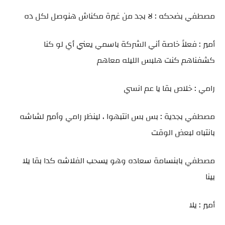
مصطفي بضحكه : لا بجد من غيرة مكناش هنوصل لكل ده
أمير : فعلاً خاصة أني الشركة باسمي يعني أي لو كنا
كشفناهم كنت هلبس الليله معاهم
رامي : خلاص بقا يا عم انسي
مصطفي بجدية : بس بس انتبهوا ، لينظر رامي وأمير لشاشه
بانتباه لبعض الوقت
مصطفي بابنسامة سعاده وهو يسحب الفلاشه كدا بقا يلا
بينا
أمير : يلا