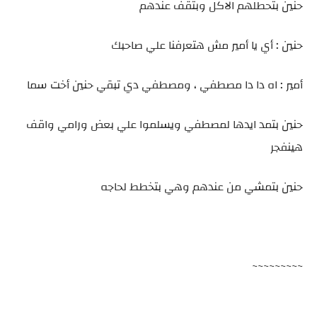
حنين بتحطلهم الاكل وبتقف عندهم
حنين : أي يا أمير مش هتعرفنا علي صاحبك
أمير : اه دا دا مصطفي ، ومصطفي دي تبقي حنين أخت سما
حنين بتمد ايدها لمصطفي ويسلموا علي بعض ورامي واقف
هينفجر
حنين بتمشي من عندهم وهي بتخطط لحاجه
~~~~~~~~~