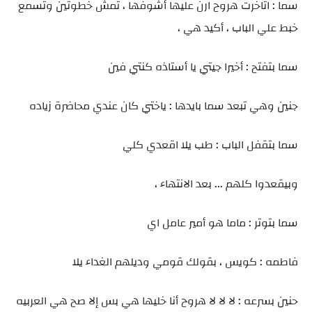
سما : اتاخرت هروح ارن عليها أشوفها ، تمش خطوتين وتسمع
خبط علي الباب ، أكيد هي ،
سما بتفتح : أخيرا جيتي يا أستاذه كنتي فين
جنين وهي تبعد سما بايدها : ياختي كان عندي محاضرة زياده
سما بتقفل الباب : طب يلا اقعدي كلي
وبيقعدوا كلهم ... بعد الانتهاء ،
سما بتوتر : ماما هو أمير عامل اي
فاطمه : كويس ، بقولك قومي وديلهم الغداء يلا
حنين بسرعه : لا لا لا هروح أنا خليها هي بس إلا صح هي العربيه