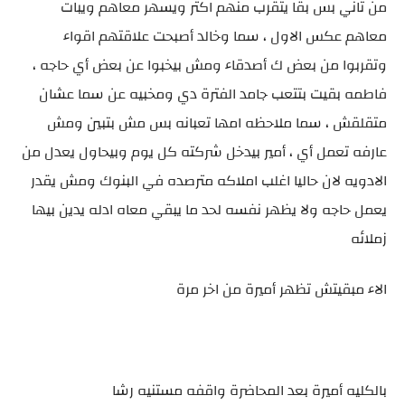
من تاني بس بقا يتقرب منهم اكتر ويسهر معاهم ويبات
معاهم عكس الاول ، سما وخالد أصبحت علاقتهم اقواء
وتقربوا من بعض ك أصدقاء ومش بيخبوا عن بعض أي حاجه ،
فاطمه بقيت بتتعب جامد الفترة دي ومخبيه عن سما عشان
متقلقش ، سما ملاحظه امها تعبانه بس مش بتبين ومش
عارفه تعمل أي ، أمير بيدخل شركته كل يوم وبيحاول يعدل من
الادويه لان حاليا اغلب املاكه مترصده في البنوك ومش يقدر
يعمل حاجه ولا يظهر نفسه لحد ما يبقي معاه ادله يدين بيها
زملائه
الاء مبقيتش تظهر أميرة من اخر مرة
بالكليه أميرة بعد المحاضرة واقفه مستنيه رشا