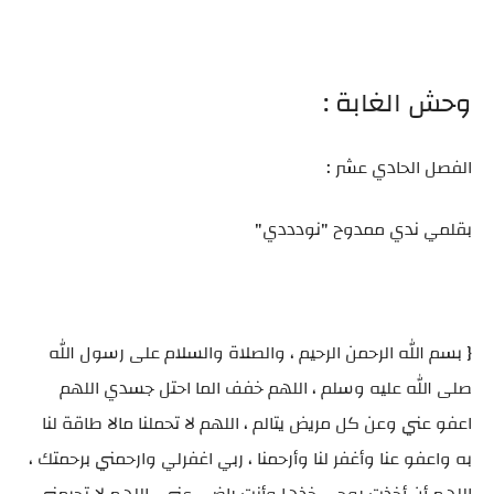
وحش الغابة :
الفصل الحادي عشر :
بقلمي ندي ممدوح "نودددي"
{ بسم الله الرحمن الرحيم ، والصلاة والسلام على رسول الله
صلى الله عليه وسلم ، اللهم خفف الما احتل جسدي اللهم
اعفو عني وعن كل مريض يتالم ، اللهم لا تحملنا مالا طاقة لنا
به واعفو عنا وأغفر لنا وأرحمنا ، ربي اغفرلي وارحمني برحمتك ،