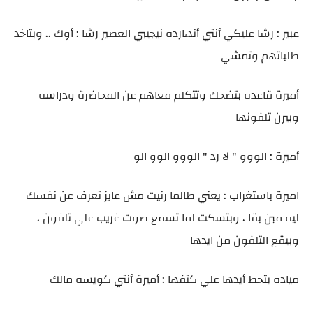
عبير : رشا عليكي أنتي أنهارده نيجيبي العصير رشا : أوك .. وبتاخد
طلباتهم وتمشي
أميرة قاعده بتضحك وتتكلم معاهم عن المحاضرة ودراسه
وبيرن تلفونها
أميرة : الووو " لا رد " الووو الوو الو
اميرة باستغراب : يعني طالما رنيت مش عايز تعرف عن نفسك
ليه مبن بقا ، وبتسكت لما تسمع صوت غريب علي تلفون ،
وبيقع التلفون من ايدها
مياده بتحط أيدها علي كتفها : أميرة أنتي كويسه مالك