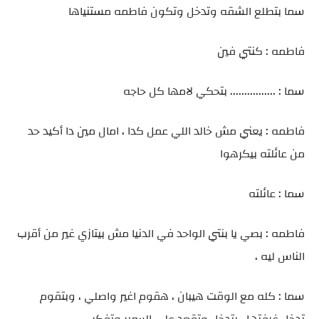
سما بتطلع الشقه وتدخل وتكون فاطمه مستنياها
فاطمه : كنتي فين
سما : ................ بتحكي لامها كل حاجه
فاطمه : يعني مش خالد اللي عمل كدا ، امال مين دا أكيد حد
من عائلته بيكرهوا
سما : عائلته
فاطمه : بصي يا بنتي الواحد في الدنيا مش بيتازي غير من أقرب
الناس ليه ،
سما : كله مع الوقت هيبان ، هقوم اغير واصلي ، وبتقوم