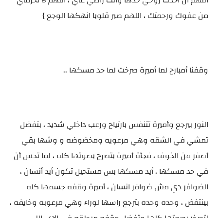
اللهم أن أخذت روحي خذها وأنت راضي عني ، اللهم لا تحرمني
من عفوك ورحمتك ، اللهم صبر قلوبا انهكها الوجع }
وقفنا أمبارح لما أميرة صرخت لما حد مسكها ..
النور بيرجع وأميرة تتنفس بارتياح ورعب داخلي شديد ، بتفضل
تمشي في الشقه وهي مرعويه ومخضوضه و وشها بقي
أصفر من الخوف ، فجأة أميرة بتصرخ بصوتها كله ، لما تحس أن
في حد مسكها ، أيد مسكها بس مستحيل تكون أيد أنسان ،
الضوافر دي مش ضوافر انسان ، أميرة وقفه جسمها كله
بينتفض ، وحده وحده بترجع راسها لوراء وهي مرعوبه وخايفه ،