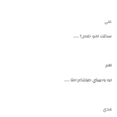
علي
سكتت اهو خلاص? .....
الام
ايه ياحبيبتي طيارتكم امتا .....
هدي