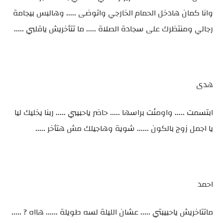
وانا كمان هادخل الحمام الخارجي واتوضى ..... وهالبس بيجامة
رجالي ومنتظرك على سجادة الصلاة ..... ما تتأخريش ياقلبي .....
هدى
ابتسمت ..... واومئت براسها ..... حاضر ياحبيبي ..... ربنا يخليك ليا
يا اجمل زوج بالكون ...... شوية وهاجيلك مش هتأخر .....
احمد
ماتتاخريش ياحبيبتي ..... عشان الليلة لسه طويلة ...... هااه ? .....