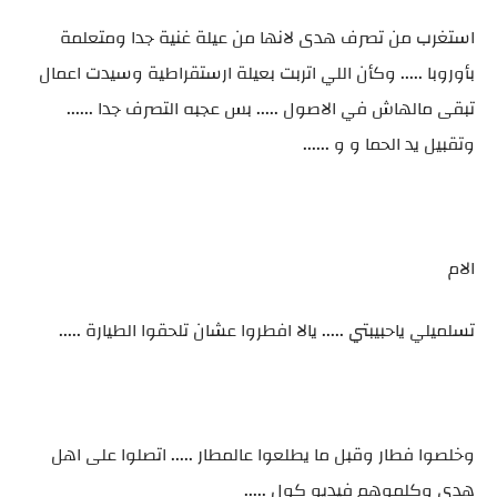
استغرب من تصرف هدى لانها من عيلة غنية جدا ومتعلمة
بأوروبا ..... وكأن اللي اتربت بعيلة ارستقراطية وسيدت اعمال
تبقى مالهاش في الاصول ..... بس عجبه التصرف جدا ......
وتقبيل يد الحما و و ......
الام
تسلميلي ياحبيبتي ..... يالا افطروا عشان تلحقوا الطيارة .....
وخلصوا فطار وقبل ما يطلعوا عالمطار ..... اتصلوا على اهل
هدي وكلموهم فيديو كول .....