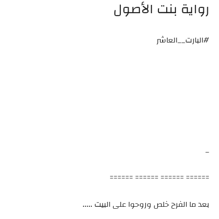
رواية بنت الأصول
#البارت__العاشر
_
====== ====== ====== ======
بعد ما الفرح خلص وروحوا على البيت .....