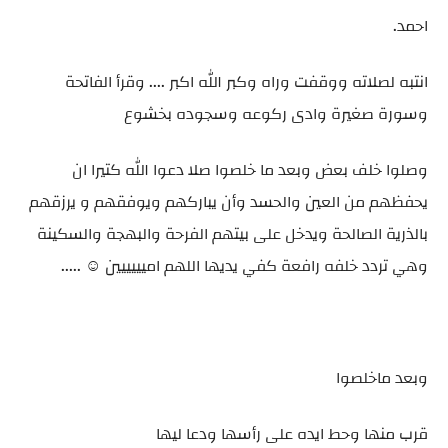
احمد.
انتبه لصلاته ووقفت وراه وكبر الله اكبر .... وقرأ الفاتحة
وسورة صغيرة وادى ركوعه وسجوده بخشوع
وصلوا خلف بعض وبعد ما خلصوا صلا دعوا الله كتيرا ان
يحفظهم من العين والحسد وأن يباركهم ويوفقهم و يرزقهم
بالذرية الصالحة ويدخل على بيتهم الفرحة والبهجة والسكينة
وهي تردد خلفه رافعة كفي يديها اللهم اميييييين ☺️ .....
وبعد ماخلصوا
قرب منها وحط ايده على رأسها ودعا ليها