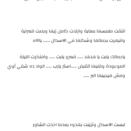
انتقت ملابسها بعناية وارتدت كامل زيها وبصت للمراية
وانبهرت بجمالها وشكلها في الاسدال ...... يااااه
ياجمالك يابت يا هدهد ..... قمررر يابت ..... وافتكرت الليلة
الموعودة وقلبها اتقبض .....استر يارب ..... الواد ده شقي أوي
ومش هيجيبها البر .....
لبست الاسدال وتزينت بهدوء بعدما اخدت الشاور