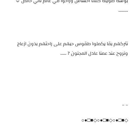
بوسة طويلة كلها احساس وراحوا في عالم تاني خالص ☺️
........
نتركهم بقا يكملوا طقوس حبهم على راحتهم بدون ازعاج
ونروح عند عمنا عادل المجنون ? .....
_ _
◇■□●○◇■□●○◇■□●○