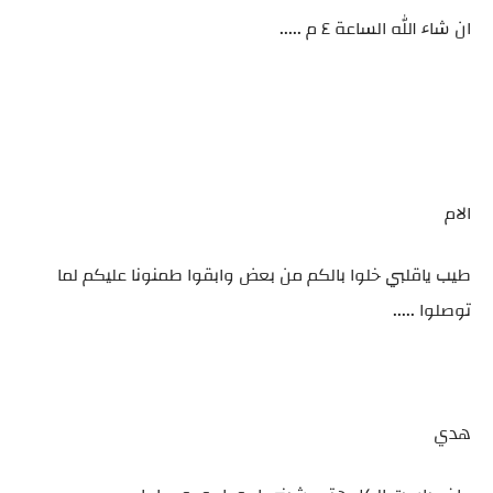
ان شاء الله الساعة ٤ م .....
الام
طيب ياقلبي خلوا بالكم من بعض وابقوا طمنونا عليكم لما
توصلوا .....
هدي