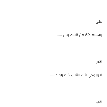
علي
ياسلام حتة من قلبك بس .....
الام
لا ياروحي انت القلب كله ياواد .....
الاب