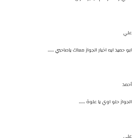
علي
ابو حميد ايه اخبار الجواز معاك ياصاحبي .....
أحمد
الجواز حلو اوي يا علوة .....
علي