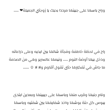
وراح باسها على جبينها مرددا بحبك يا زوجتي الجميلة❤ .....
راح في لحظة خاطفة وفجأة شالها بين ايديه وعلى دراعاته
ودخل بيها أوضة النوم ..... ونيمها عالسرير وهي من الصدمة
ما جاش في تفكيرها حتى تقول أقاوم ولا لا ☺️ ......
ونام جنبها وقرب منها وباسها على جيبينها وبعدين ابتدى
يبوس كل حتة بوشها واخد شفايفها بين شفتيه وباسها