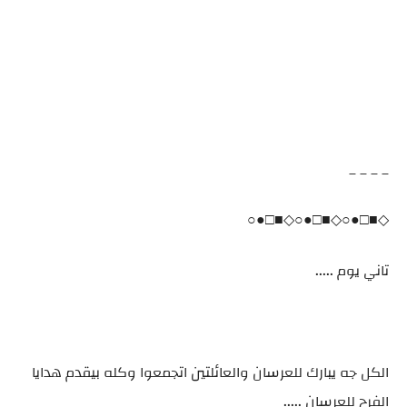
_ _ _ _
◇■□●○◇■□●○◇■□●○
تاني يوم .....
الكل جه يبارك للعرسان والعائلتين اتجمعوا وكله بيقدم هدايا
الفرح للعرسان .....