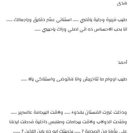
هدى
طيب فريرة وجاية ياقلبي ..... استناني عشر دقايق وراجعالك .....
انا بحب الاحساس ده اني اصلي وراك ياحبيبي .....
أحمد
طيب اووام ما تتاخريش وانا هاتوضى واستناكي يالا .....
ودخلت غيرت الفستان بهدوء ..... ولاقت البيجامة عالسرير .....
وفتحت الدولاب ولاقت بيجامات وملابس داخلية فحطت ايدها
على بؤها من الصدمة ? ..... يخربيتك ايه ده يابن اللذين ? ......