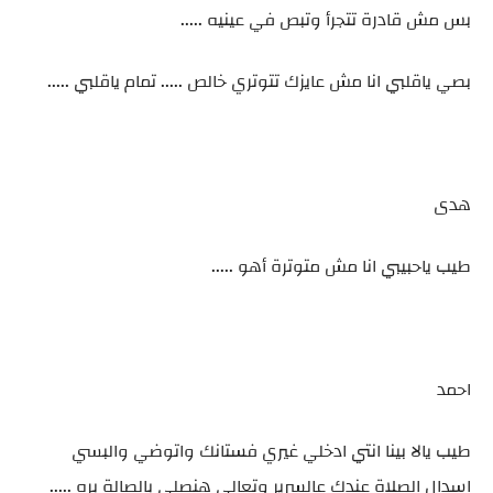
بس مش قادرة تتجرأ وتبص في عينيه .....
بصي ياقلبي انا مش عايزك تتوتري خالص ..... تمام ياقلبي .....
هدى
طيب ياحبيبي انا مش متوترة أهو .....
احمد
طيب يالا بينا انتي ادخلي غيري فستانك واتوضي والبسي
اسدال الصلاة عندك عالسرير وتعالي هنصلي بالصالة بره .....