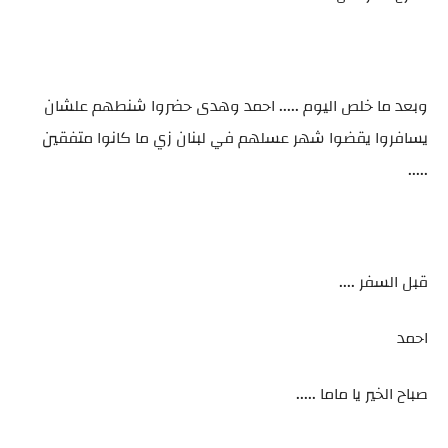
وبعد ما خلص اليوم ..... احمد وهدى حضروا شنطهم علشان
يسافروا يقضوا شهر عسلهم في لبنان زي ما كانوا متفقين
.....
قبل السفر ....
احمد
صباح الخير يا ماما .....