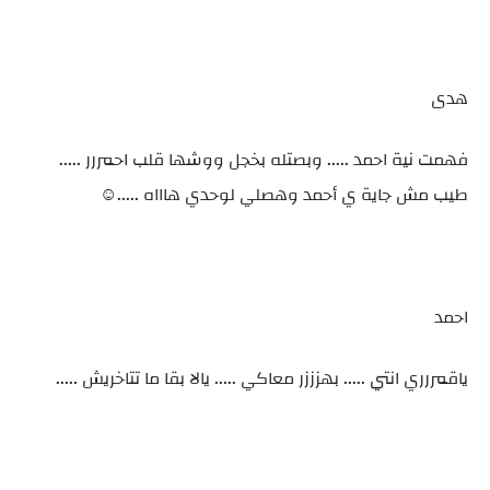
هدى
فهمت نية احمد ..... وبصتله بخجل ووشها قلب احمررر .....
طيب مش جاية ي أحمد وهصلي لوحدي هاااه .....☺️
احمد
ياقمررري انتي ..... بهزززر معاكي ..... يالا بقا ما تتاخريش .....