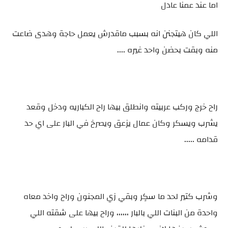
اما عند عمنا عادل
اللي كان هيتجنن انه بسبب ماقدرش يعمل حاجة وهدى ضاعت
منه وبقت بحضن واحد غيره ....
راح خرج وركب عربيته وانطلق بيها راح الكباريه ودخل وقعد
يشرب ويسكر وكان عمال يزعق ويصرخ في البار على اي حد
قدامه .....
وشرب كتير لحد ما سكٍر وبقي زي المجنون وراح واخد معاه
واحدة من البنات اللي بالبار ،،،،،، وراح بيها على شقته اللي