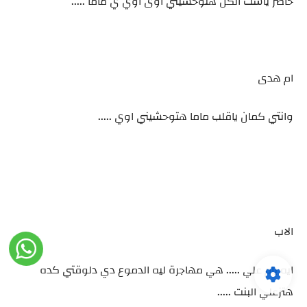
حاضر ياست الكل هتوحشيني اوى اوي ي ماما .....
ام هدى
وانتي كمان ياقلب ماما هتوحشيني اوي .....
الاب
ايه يام علي ..... هي مهاجرة ليه الدموع دي دلوقتي كده
هتزعلي البنت .....