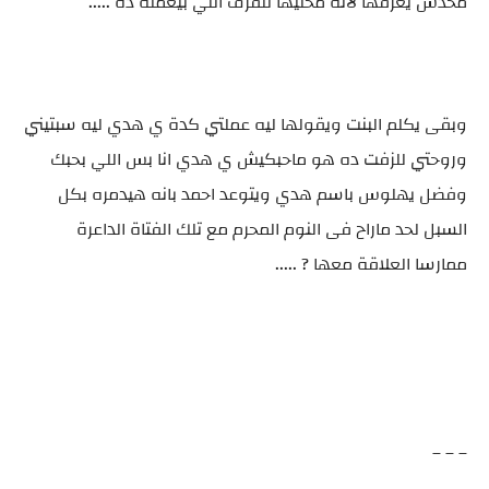
محدش يعرفها لانه مخليها للقرف اللي بيعمله ده .....
وبقى يكلم البنت ويقولها ليه عملتي كدة ي هدي ليه سبتيني
وروحتي للزفت ده هو ماحبكيش ي هدي انا بس اللي بحبك
وفضل يهلوس باسم هدي ويتوعد احمد بانه هيدمره بكل
السبل لحد ماراح فى النوم المحرم مع تلك الفتاة الداعرة
ممارسا العلاقة معها ? .....
_ _ _