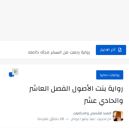
نتينتيجة الثانوية العامة 2025 بالاسم ورقم الجلوس.. الرابط الرسمى للحصول...
رواية حماتي رمت اكلي كاملة
أخر الاخبار
رواية انا مطلقه كامله
0
رواية رجعت من السفر فجأه كامله
روايات حصريا
رواية بنتي اللي عندها 8 سنين بعتتلي رسالة على الموبايل...
رواية بنت الأصول الفصل العاشر
سر شراب ابني كامله
والحادي عشر
أجمل طريقة لإهداء دعاء مميز لمن تحب في ثوانٍ
المجد للقصص والحكايات
استعلم الآن عن نتيجة الثانوية العامة 2026 برقم الجلوس والاسم
اخر تحديث :
منذ بضع اعوام
18 دقائق للقراءة