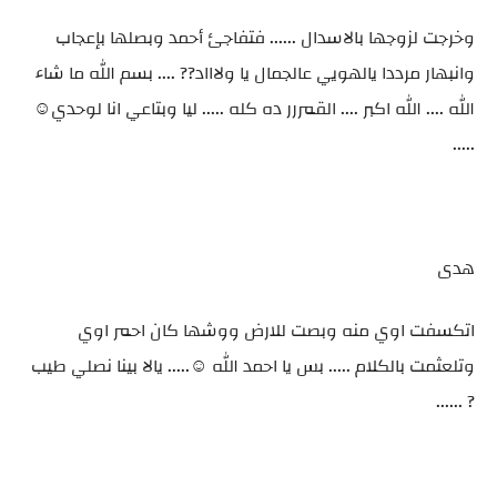
وخرجت لزوجها بالاسدال ...... فتفاجئ أحمد وبصلها بإعجاب
وانبهار مرددا يالهويي عالجمال يا ولاااد?? .... بسم الله ما شاء
الله .... الله اكبر .... القمررر ده كله ..... ليا وبتاعي انا لوحدي☺️
.....
هدى
اتكسفت اوي منه وبصت للارض ووشها كان احمر اوي
وتلعثمت بالكلام ..... بس يا احمد الله ☺️..... يالا بينا نصلي طيب
? ......