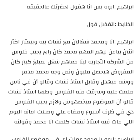
ابراهيم :ايوه بس انا هقول لحضرتك عالحقيقه
الظابط :اتفضل قول
ابراهيم :انا ومحمد شغالين مع نشات بيه وبيعتبر اكتر
اتنين بيامن ليهم المهم محمد كان رايح يجيب فلوس
من الشركه التجاريه لينا معاهم شغل بمبلغ كبير كان
المفروض هيحصل مليون ونص وجه محمد مدمر
ووشه مبهدل وقابل استاذ نشات وقالو أن في ناس
طلعت عليه وسرقت منه الفلوس وطبعا استاذ نشات
قالو أن الموضوع ميخصهوش ولازم يجيب الفلوس
دي في ظرف أسبوع ومضاه علي وصلات امانه اليوم
اللي مات فيه استاذ نشات كلمت انا محمد وقولته
ابراهيم :ايوه يا محمد عملت اي في موضوع الفلوس