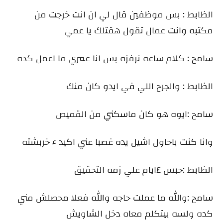
الظابط : بس موظفين قال لي ان انت خرجت من
مكتبه وانت عمال تقول هقتلك يا عمي
سامح : كلام ساعه نرفزه بس انا عمري ما اعمل كده
الظابط : والجرح اللي في ايدو كان منك
سامح :ايوه هو كان ماسكني من القميص
وانا كنت باحاول اشيل يده غصبا عني اكيد ء خربشته
الظابط :حبس ٤ايام علي زمه التحقيق
سامح :والله ما عملت حاجه والله فعلا محصلش مني
كده ولسه بيتكلم معاه دخل الشاويش