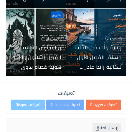
تشويق
تشويق
منذ عام
منذ عام
رواية ولك فى القلب
رواية أرض الظلام
مستقر الفصل الأول
الفصل الثلاثون والأخير
للكاتبة راندا عادل...
هويدا عصام بدوى
تعليقات
تعليقات Blogger
تعليقات Facebook
تعليقات Disqus
إرسال تعليق