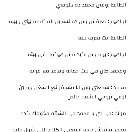
الظابط :وفين محمد ده دلوقتي
ابراهيم :معرفش بس ده تسجيل المكامله بيني وبينه
الظابط:انت تعرف بيته
ابراهيم :ايوه بس اكيد مش هيكون في بيته
ومحمد كان في بيت حماته وقاعد مع مراته
محمد :اسمعني بس انا مسافر تبع الشغل يومين
اوعي تروحي الشقه خالص
مراته :في اي يا محمد في الشقه مخوفك كده
محمد:مافيش حاجه اسمعي الكلام اللي بقول عليه