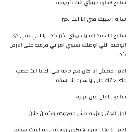
سامح ؛ساره حبيبتي انت كويسه
ساره : سيبك مني انا انت بخير
سامح : الحمد لله يا حبيبتي بخير كده يا امي بقي دي
الوصيه اللي اوصلك تسيبي امراتي مرميه على الارض
كده
الام : معلش انا كان هم حاجه في الدنيا انت غصب
عني حقك علي يا ساره انا اسفه
سامح : امال فين عزيزه
امل الحق وعزيزه مش موجوده وكمان حنان
الام : يا نهار اسود هيكون روح فين ده البنت تعبانه