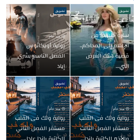
تشويق
تشويق
منذ عام
سارة خليفة: من
منذ عام
الإعلام إلى المحاكم..
رواية أويكاثوس
قضية هتك العرض
الفصل التاسع بشري
التي...
إياد
تشويق
تشويق
منذ عام
منذ عام
رواية ولك فى القلب
رواية ولك فى القلب
مستقر الفصل الثالث
مستقر الفصل الثاني
والأخير للكاتبة راندا...
للكاتبة راندا عادل...