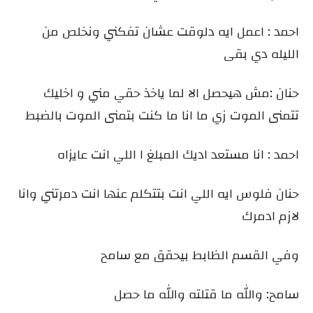
احمد : اعمل ايه دلوقت عشان تفكني ونخلص من
الليله دي بقى
حنان :مش هيحصل الا لما ياخذ حقي مني و اخليك
تتمنى الموت زي ما انا ما كنت بتمنى الموت بالضبط
احمد : انا مستعد اديك المبلغ ا اللي انت عايزاه
حنان فلوس ايه اللي انت بتتكلم عنها انت دمرتني وانا
لازم ادمرك
وفي القسم الظابط بيحقق مع سامح
سامح: والله ما قتلته والله ما حصل