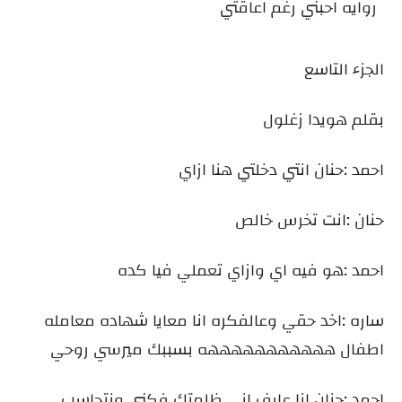
روايه احبني رغم اعاقتي
الجزء التاسع
بقلم هويدا زغلول
احمد :حنان انتي دخلتي هنا ازاي
حنان :انت تخرس خالص
احمد :هو فيه اي وازاي تعملي فيا كده
ساره :اخد حقي وعالفكره انا معايا شهاده معامله
اطفال هههههههههههه بسببك ميرسي روحي
احمد :حنان انا عارف اني ظلمتك فكني ونتحاسب