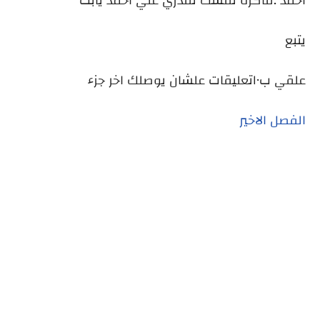
احمد :فاكره نفسك تقدري علي احمد يابت
يتبع
علقي ب١٠تعليقات علشان يوصلك اخر جزء
الفصل الاخير