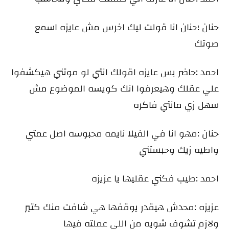
حنان ؛حنان انا قولت ليك اخرس مش عايزه اسمع
صوتك
احمد :حاضر بس عايزه اقولك انتي لو موتني هيكشفوا
علي عقلك وهيعرفوا انك كويسه الموضوع مش
سهل زي مانتي فاكره
حنان :مهو انا في الفيلا نايمه محبوسه اصل عمتي
واطيه زيك وحبستني
احمد :طيب فكني عقليها يا عزيزه
عزيزه :محدش هيقدر يوقفها هي شافت منك كتير
ولازم تشوف شويه من اللي عملته فيها