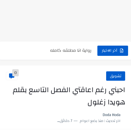
نتينتيجة الثانوية العامة 2025 بالاسم ورقم الجلوس.. الرابط الرسمى للحصول...
رواية حماتي رمت اكلي كاملة
رواية انا مطلقه كامله
أخر الاخبار
رواية رجعت من السفر فجأه كامله
رواية بنتي اللي عندها 8 سنين بعتتلي رسالة على الموبايل...
0
تشويق
سر شراب ابني كامله
احبني رغم اعاقتي الفصل التاسع بقلم
أجمل طريقة لإهداء دعاء مميز لمن تحب في ثوانٍ
هويدا زغلول
استعلم الآن عن نتيجة الثانوية العامة 2026 برقم الجلوس والاسم
Doda Hoda
في الوقت اللي العالم فيه بيحاول يدور على هويته ،...
اخر تحديث :
منذ بضع اعوام
7 دقائق للقراءة
اللعب في سيكولوجية الراجل باسم الدين.. شيوخ التريند وصناعة وعي...