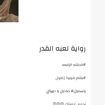
رواية لعبه القدر
#الحلقه الرابعه
#بقلم هويدا زغلول
ياسمين؛لا صاحين يا حبيبتي
نجوي :حبيبتك 🤨🤨🤨