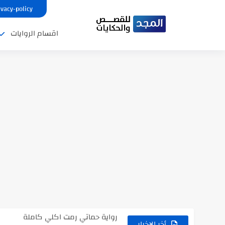
ivacy-policy
اقسام الروايات
نتينتيجة الثانوية العامة 2025 بالاسم ورقم الجلوس.. الرابط الرسمى للحصول...
رواية حماتي رمت اكلي كاملة
رواية انا مطلقه كامله
أخر الاخبار