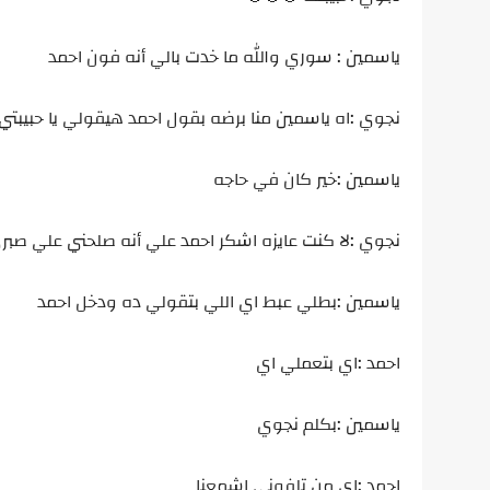
ياسمين : سوري والله ما خدت بالي أنه فون احمد
نجوي :اه ياسمين منا برضه بقول احمد هيقولي يا حبيبتي
ياسمين :خير كان في حاجه
نجوي :لا كنت عايزه اشكر احمد علي أنه صلحني علي صب
ياسمين :بطلي عبط اي اللي بتقولي ده ودخل احمد
احمد :اي بتعملي اي
ياسمين :بكلم نجوي
احمد :اي من تلفوني اشمعنا