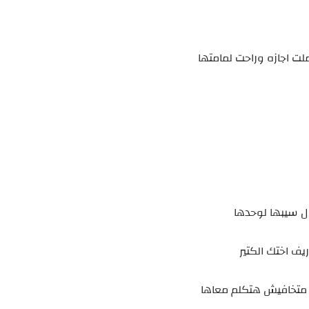
ت اجازه وراحت لمامتها
ل سيبها لوحدها
يف اختك الكتير
 متخافيش هتكلم معاها