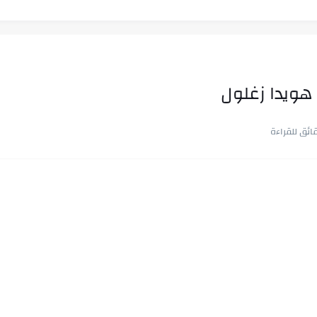
ة هويدا زغلول
ب في ثوانٍ
 على هويته ،...
ن.. شيوخ التريند وصناعة وعي...