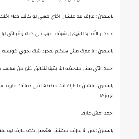
ياسمين : عارف ليه علشان اختي مهي لو كانت دعاء اخ
احمد :والله ابدا انتيىل شيفاه عيب في دعاء وقولتي 
ياسمين :انا غيرك مش هتكلم لمجرد شك نجوي كويسه وا
احمد :انتي مش ملاحظه اننا بقينا نتخانق كتير من ساعت 
ياسمين :علشان خاطرك انت حططها في دماغك عايزه اسا
لجوزها
احمد :مش عارف
ياسمين :بس انا عارفه مكنتش هتعمل كده عارف ليه عل