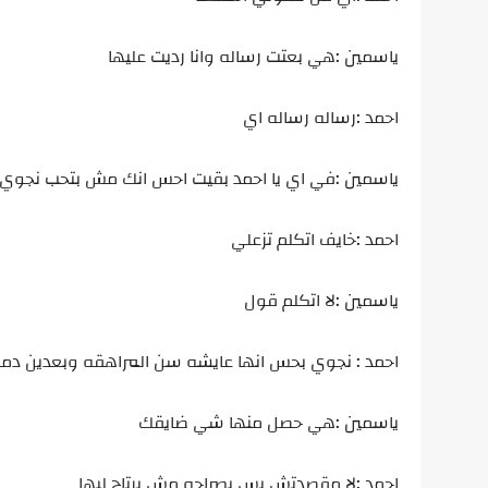
ياسمين :هي بعتت رساله وانا رديت عليها
احمد :رساله رساله اي
ياسمين :في اي يا احمد بقيت احس انك مش بتحب نجوي 
احمد :خايف اتكلم تزعلي
ياسمين :لا اتكلم قول
احمد : نجوي بحس انها عايشه سن المراهقه وبعدين دم
ياسمين :هي حصل منها شي ضايقك
احمد :لا مقصدتش بس بصراحه مش برتاح ليها