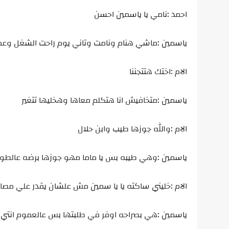
احمد :نامي يا ياسمين احسن
ياسمين :ماشي هنام ونامت وتاني يوم راحت الشغل وعمل
الام :اختك هتتجننا
ياسمين :متخافيش انا هتكلم معاها وهخليها تتغير
الام :والله جوزها طيب وابن حلال
ياسمين :وهي طيبه بس يا ماما مهو جوزها برضه عالطو
الام :خليني ساكته يا يا سمين مش علشان يقدر علي مصار
ياسمين :هي بصراحه اوفر في طلبتها بس عالعموم انتي