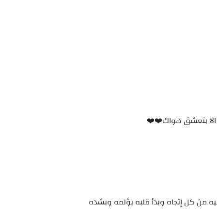
 الا بتعشق هواك❤️❤️
يه من كل إتجاه وبدأ قلبه يؤلمه وبشده