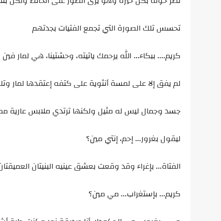
نظر حوله بكل حيرة وهو يرى الصور على الحائط ولكن بلا 
تحسس تلك الصورة التي تجمع الفتيات بجدتهم
كريم.... ببكاء... الله يرحمك ياتيته، وحشتينا، هي لمار فين 
لم يفق إلا على لمسة أنثوية على كتفه إعتقدها لمار وتلف
جسد وجمال ليس له مثيل ولكنها ترتدي ملابس عارية مم
ليقول بغرور... إحم، إنتي مين؟
الفتاة... بإغراء وقد وقعت بعشق عينيه البنيتان العميقتا
كريم... بإستغراب... مي مين؟