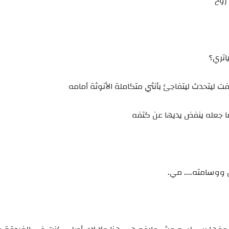
روح
ياتري؟
ت ليتحدث ليتفاجئ بأنثي متكاملة الأنوثة أمامه
ا جعله ينفض يديها عن كتفه
ن ووسامته.... مي.