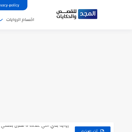
ivacy-policy
اقسام الروايات
نتينتيجة الثانوية العامة 2025 بالاسم ورقم الجلوس.. الرابط الرسمى للحصول...
رواية حماتي رمت اكلي كاملة
رواية انا مطلقه كامله
رواية رجعت من السفر فجأه كامله
رواية بنتي اللي عندها 8 سنين بعتتلي رسالة على الموبايل...
سر شراب ابني كامله
أخر الاخبار