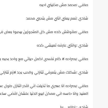
صافي :محمد مش مخليني احبه
شادي :نعم يعني انتي مش بتحبي محمد
صافي :مقولتش كده مش كل المتجوزين بيحبوا بعض في
شادي :وانتي عارفه تعيشي كده
صافي :بصراحه لا كام نفسي اكمل حياتي مع واحد بحبه بس انا مطلقه ٤مرات ومافيش مر
شادي :شكلك مش بتعرفي تتنزلي والحب بجد لازم تتنزلي 
صافي :بصراحه انا عمري ما تخيلت اني اقدر اتنازل طول
العنيد وانا حاسه اني ممكن ابيع الدنيا علشان اقضي سا
شادي : اطلعي برا