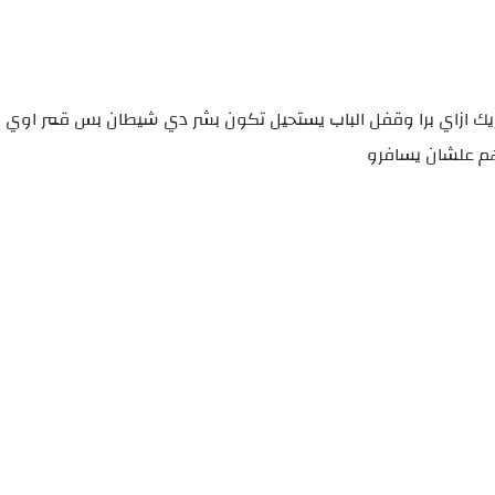
زيك ازاي برا وقفل الباب يستحيل تكون بشر دي شيطان بس قمر اوي لا
م علشان يسافرو