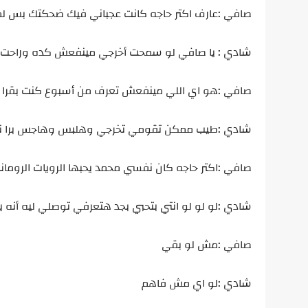
صافي :عارف اكتر حاجه كانت عجباني فيك ضحكتك بس ل
شادي : يا صافي لو سمحت أخرجي مينفعش كده وراحت 
صافي :هو اي اللي مينفعش تعرف من أسبوع كنت بقرا رو
شادي :طيب ممكن تقومي تخرجي وهلبس وهاجس برا نت
صافي :اكتر حاجه كان نفسي محمد يحبها الرويات الرو
شادي :لو لو لو انتي بتحبي بجد هتعرفي توصلي ليه أنه يح
صافي :مش لو بقي
شادي :لو اي مش فاهم