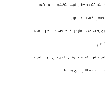
ما شوفتك مكشر لقيت التكشيره عليك قمر
صافي قعدت عالسرير
ايه اسمها العنيد بالظبط حساك البطل بتعها
كلم
مانسيه بس للاسف ملوش خالص في الرومانسيه
ب الحاجه اللي انتي بتحبيها