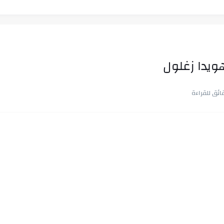
هويدا زغلول
ب في ثوانٍ
 على هويته ،...
ن.. شيوخ التريند وصناعة وعي...