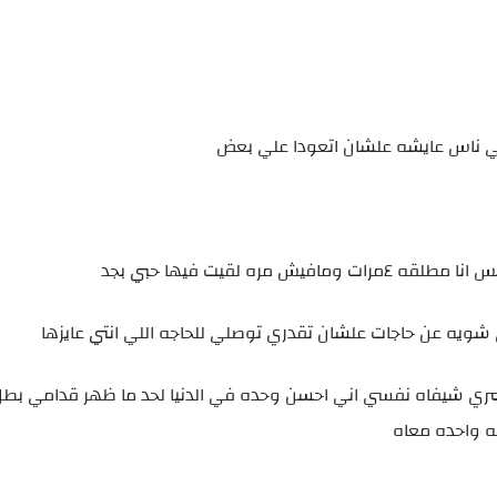
 ناس عايشه علشان اتعودا علي بعض
ه لقيت فيها حبي بجد
شويه عن حاجات علشان تقدري توصلي للحاجه اللي انتي عايزها
 عمري شيفاه نفسي اني احسن وحده في الدنيا لحد ما ظهر قدامي بطل
عه واحده معاه