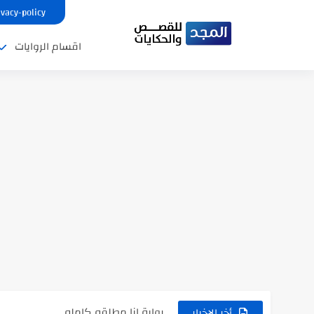
ivacy-policy
اقسام الروايات
نتينتيجة الثانوية العامة 2025 بالاسم ورقم الجلوس.. الرابط الرسمى للحصول...
رواية حماتي رمت اكلي كاملة
رواية انا مطلقه كامله
أخر الاخبار