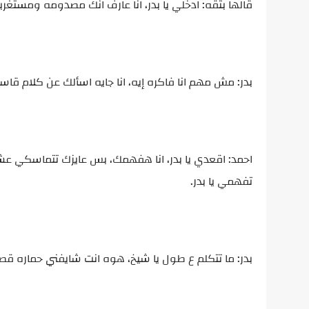
قالها بثقه: ادخلي يا بدر، انا عارف انك مصدومه ومستغر
بدر: مش مهم انا فاكره إيه، انا جايه اسألك عن كلام ق
احمد: اقعدي يا بدر، انا هفهمك، بس عايزك تتماسكي ع
تفهمي يا بدر.
بدر: ما تتكلم ع طول يا شيخ، هوه انت شايفني حماره قص