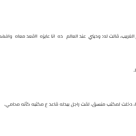
الغريب، قالت له: وديني عند العالم ده انا عايزه ااقعد معاه وافه
.
لها، دخلت لمكتب منسق، لقت راجل ببدله قاعد ع مكتبه كأنه محامي.