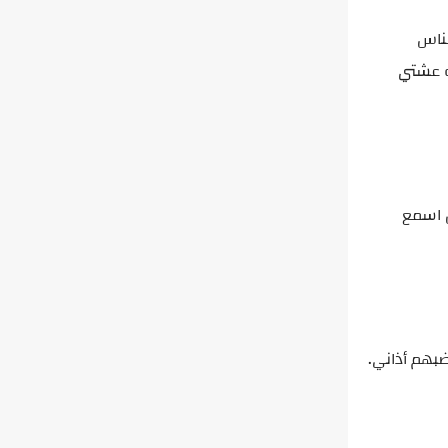
لناس
ه عشتي
ن اسمع
ضبهم أذاني.