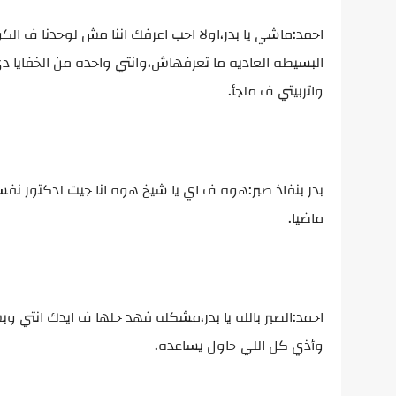
احمد:ماشي يا بدر،اولا احب اعرفك اننا مش لوحدنا ف ال
البسيطه العاديه ما تعرفهاش،وانتي واحده من الخفايا 
واتربيتي ف ملجأ.
بدر بنفاذ صبر:هوه ف اي يا شيخ هوه انا جيت لدكتور 
ماضيا.
احمد:الصبر بالله يا بدر،مشكله فهد حلها ف ايدك انتي 
وأذي كل اللي حاول يساعده.