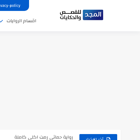
ivacy-policy
اقسام الروايات
نتينتيجة الثانوية العامة 2025 بالاسم ورقم الجلوس.. الرابط الرسمى للحصول...
رواية حماتي رمت اكلي كاملة
رواية انا مطلقه كامله
أخر الاخبار