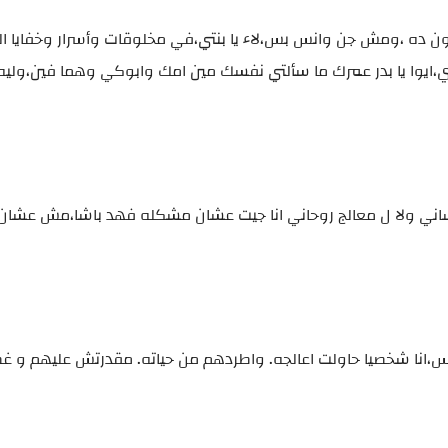
كون ده ،ومش جن وانس بس،لاء يا بنتي،في مخلوقات وأسرار وخفايا ا
دي،ايوا يا بدر عمرك ما سألتي نفسك مين امك وابوكي وهما فين،ولي
نفساني ولا ل معالج روحاني انا جيت عشان مشكله فهد باشا،مش عشا
وبس،انا شخصيا حاولت اعالجه. واطردهم من حياته. مقدرتش عليهم و غ