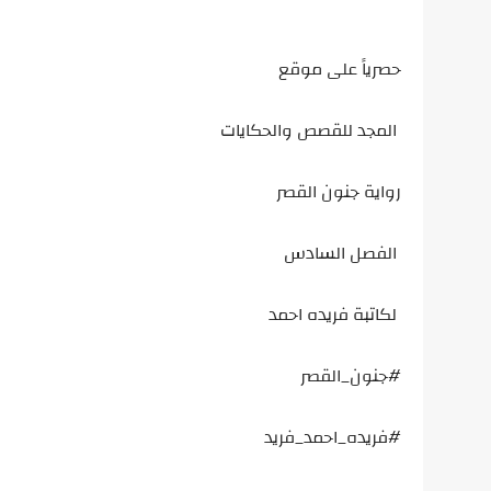
حصرياً على موقع
المجد للقصص والحكايات
رواية جنون القصر
الفصل السادس
لكاتبة فريده احمد
#جنون_القصر
#فريده_احمد_فريد