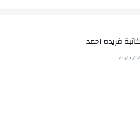
اتبة فريده احمد
ب في ثوانٍ
 على هويته ،...
ن.. شيوخ التريند وصناعة وعي...