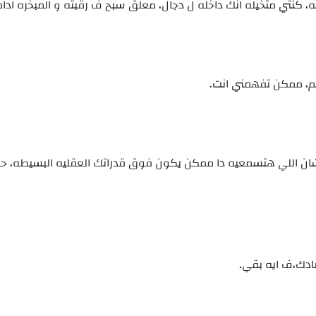
به، كنتي متخيله انك داخله ل دجال، معلق سبح ف رقبته و المبخره اد
اسم، ممكن تفهمني انت.
شان اللي هتسمعيه دا ممكن يكون فوق قدراتك العقليه البسيطه، ح
ادك،ف ايه بقي.