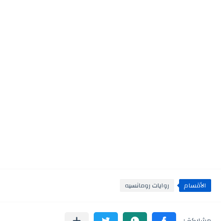
الأقسام
روايات رومانسيه