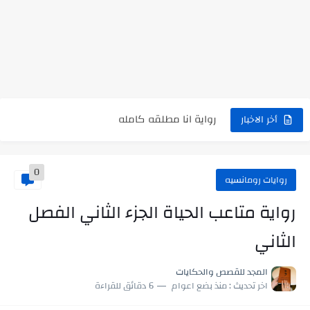
نتينتيجة الثانوية العامة 2025 بالاسم ورقم الجلوس.. الرابط الرسمى للحصول...
رواية حماتي رمت اكلي كاملة
رواية انا مطلقه كامله
أخر الاخبار
رواية رجعت من السفر فجأه كامله
رواية بنتي اللي عندها 8 سنين بعتتلي رسالة على الموبايل...
0
روايات رومانسيه
سر شراب ابني كامله
رواية متاعب الحياة الجزء الثاني الفصل
أجمل طريقة لإهداء دعاء مميز لمن تحب في ثوانٍ
الثاني
استعلم الآن عن نتيجة الثانوية العامة 2026 برقم الجلوس والاسم
المجد للقصص والحكايات
في الوقت اللي العالم فيه بيحاول يدور على هويته ،...
اخر تحديث :
منذ بضع اعوام
6 دقائق للقراءة
اللعب في سيكولوجية الراجل باسم الدين.. شيوخ التريند وصناعة وعي...