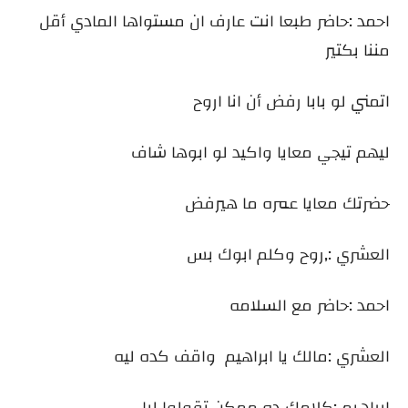
احمد :حاضر طبعا انت عارف ان مستواها المادي أقل
مننا بكتير
اتمني لو بابا رفض أن انا اروح
ليهم تيجي معايا واكيد لو ابوها شاف
حضرتك معايا عمره ما هيرفض
العشري :,روح وكلم ابوك بس
احمد :حاضر مع السلامه
العشري :مالك يا ابراهيم واقف كده ليه
ابراهيم :كلامك ده ممكن تقولوا ليا