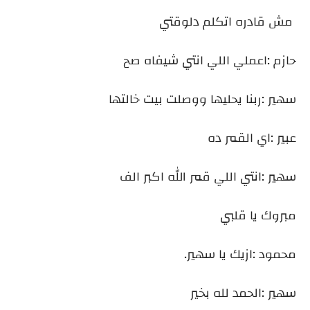
مش قادره اتكلم دلوقتي
حازم :اعملي اللي انتي شيفاه صح
سهير :ربنا يحليها ووصلت بيت خالتها
عبير :اي القمر ده
سهير :انتي اللي قمر الله اكبر الف
مبروك يا قلبي
محمود :ازيك يا سهير.
سهير :الحمد لله بخير