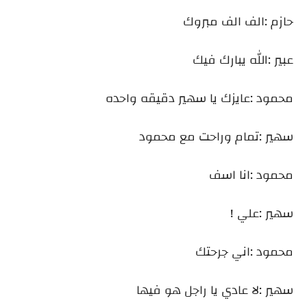
حازم :الف الف مبروك
عبير :الله يبارك فيك
محمود :عايزك يا سهير دقيقه واحده
سهير :تمام وراحت مع محمود
محمود :انا اسف
سهير :علي !
محمود :اني جرحتك
سهير :لا عادي يا راجل هو فيها