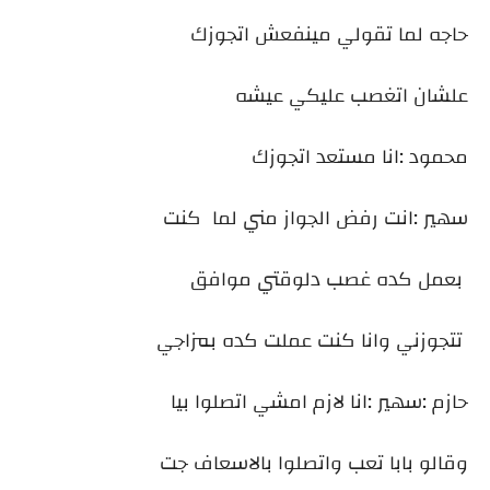
حاجه لما تقولي مينفعش اتجوزك
علشان اتغصب عليكي عيشه
محمود :انا مستعد اتجوزك
سهير :انت رفض الجواز مني لما كنت
بعمل كده غصب دلوقتي موافق
تتجوزني وانا كنت عملت كده بمزاجي
حازم :سهير :انا لازم امشي اتصلوا بيا
وقالو بابا تعب واتصلوا بالاسعاف جت