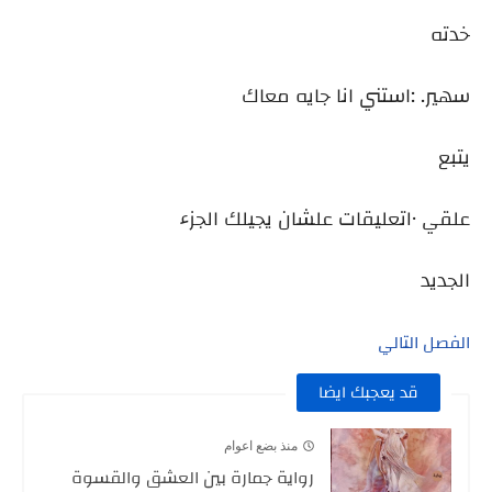
خدته
سهير. :استني انا جايه معاك
يتبع
علقي ١٠تعليقات علشان يجيلك الجزء
الجديد
الفصل التالي
قد يعجبك ايضا
منذ بضع اعوام
رواية جمارة بين العشق والقسوة