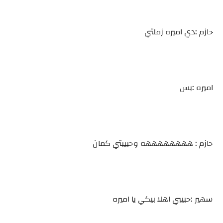
حازم :دي اميره زملتي
اميره :بس
حازم : ههههههههه وحبيبتي كمان
سهير :حبيبي اهلا بيكي يا اميره