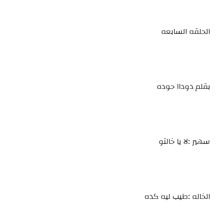
الحلقه السابعه
بقلم دوداا حوده
سهير :لا يا خالتو
الخاله :طيب ليه كده