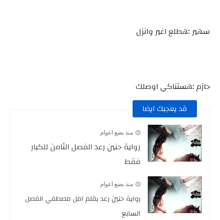
سهير :هطلع اغير وانزل
حازم :هستناكي اوصلك
قد يعجبك ايضا
منذ بضع اعوام
رواية حنين رعد الفصل الثامن للكبار
فقط
منذ بضع اعوام
رواية حنين رعد بقلم امل مصطفي الفصل
السابع