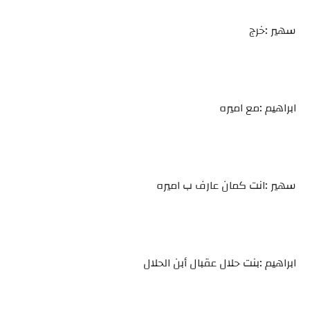
سهير :خرج
ابراهيم :مع اميره
سهير :انت كمان عارف ب اميره
ابراهيم :بنت حلال عقبال أبن الحلال