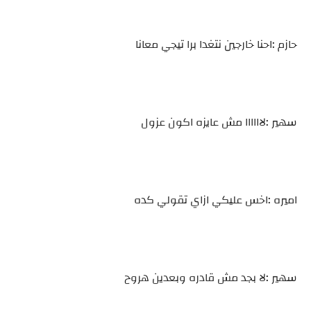
حازم :احنا خارجين نتغدا برا تيجي معانا
سهير :لاااااا مش عايزه اكون عزول
اميره :اخس عليكي ازاي تقولي كده
سهير :لا بجد مش قادره وبعدين هروح