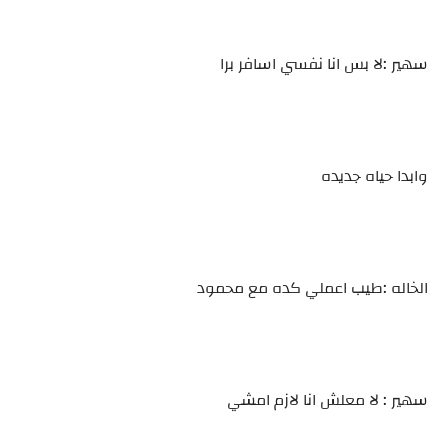
سهير :لا بس انا نفسي اسافر برا
وابدا حياه جديده
الخاله :طيب اعملي كده مع محمود
سهير : لا معلش انا لازم امشي