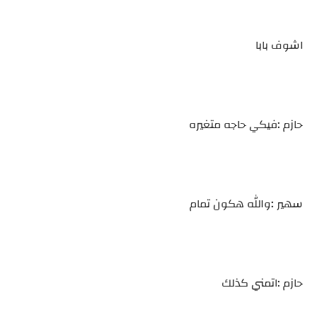
اشوف بابا
حازم :فيكي حاجه متغيره
سهير :والله هكون تمام
حازم :اتمني كذلك