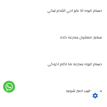
حسام :ايوه انا عايز اجي اتقدم ليكي
سهير :معقول بسرعه كده
حسام :ايوه بسرعه ها اكلم اخوكي
سهير :طيب اصبر شويه