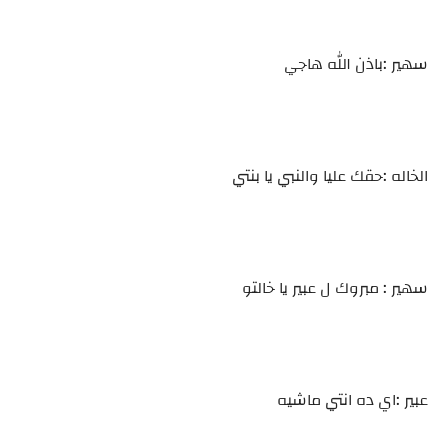
سهير :باذن الله هاجي
الخاله :حقك عليا والنبي يا بنتي
سهير : مبروك ل عبير يا خالتو
عبير :اي ده انتي ماشيه