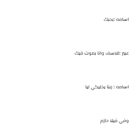
اسامه :بحبك
عبير :للاسف وانا بموت فيك
اسامه : ربنا يخليكي ليا
وفي فيلا حازم