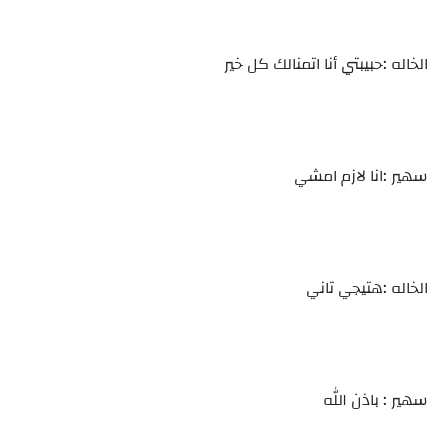
الخاله :حبيبتي أنا اتمنالك كل خير
سهير :انا لازم امشي
الخاله :هتيجي تاني
سهير : باذن الله