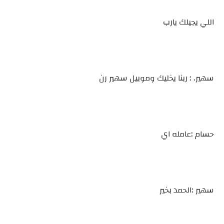
اللي يجيلك يارب
سهير. : ربنا يخليك وموبيل سهير رن
حسام :عامله اي
سهير :الحمد بخير