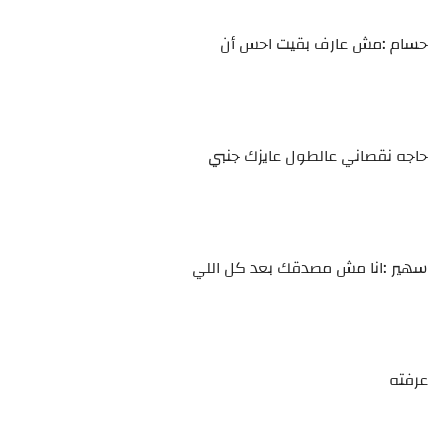
حسام :مش عارف بقيت احس أن
حاجه نقصاني عالطول عايزك جنبي
سهير :انا مش مصدقك بعد كل اللي
عرفته