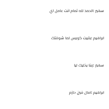
سهير :الحمد لله تمام انت عامل اي
ابراهيم :بقيت كويس لما شوفتك
سهير :ربنا يخليك ليا
ابراهيم :امال فين حازم