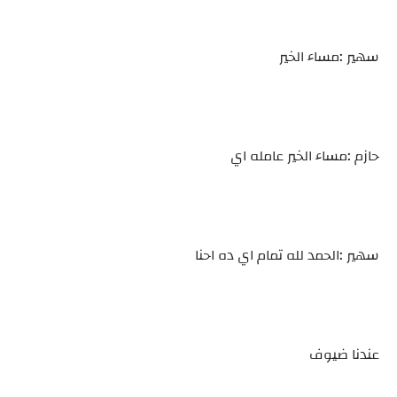
سهير :مساء الخير
حازم :مساء الخير عامله اي
سهير :الحمد لله تمام اي ده احنا
عندنا ضيوف