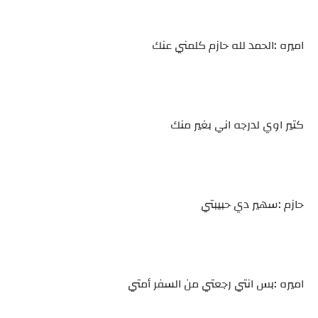
اميره :الحمد لله حازم كلمني عنك
كتير اوي لدرجه اني بغير منك
حازم :سهير دي حبيبتي
اميره :بس انتي رجعتي من السفر أمتي