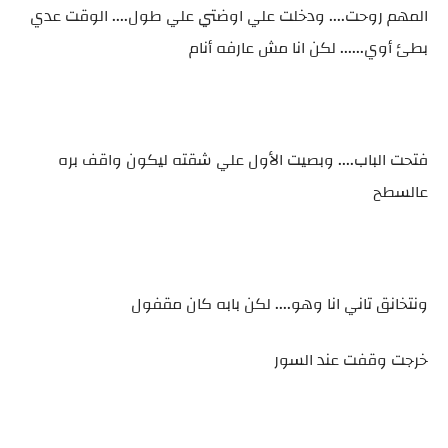
المهم روحت.... ودخلت علي اوضتي علي طول.... الوقت عدي
بطئ أوي...... لكن انا مش عارفه أنام
فتحت الباب.... وبصيت الأول علي شقته ليكون واقف بره
عالسطح
ونتخانق تاني انا وهو.... لكن بابه كان مقفول
خرجت وقفت عند السور