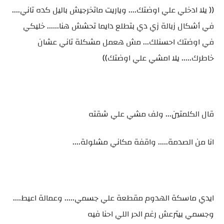
(( يلا ادخلي علي اوضتك.... وياريت ماتخرجيش باليل كده تاني....
في أشكال زبالة زي دي بتطلع دايما تحشش هنا...... خليكي
في اوضتك احسنلك... مش هعمل مشكلة تاني عشان
خاطرك..... يلا امشي علي اوضتك))
قال الكلمتين... ولف مشي علي شقته
انا من الصدمة..... واقفة مكاني مشلولة....
ايدي ماسكة الهدوم مقطعة علي جسمي..... وعمالة اعيط....
وجسمي بيترعش رغم الحر اللي احنا فيه