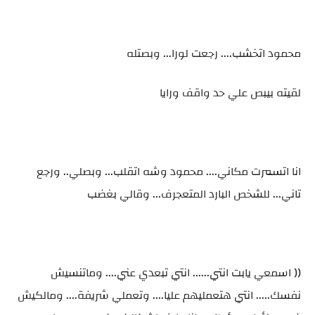
محمود اتخشب.... رجعت لورا... وبصتله
لقيته بيبص علي حد واقف ورايا
انا اتسمرت مكاني.... محمود وشه اتقلب... وبصلي.. ورجع
تاني... للشخص البارد المتعجرف... وقالي بغضب
(( اسمعي يابت انتي...... انتي تبعدي عني.... وماتنسيش
نفسك..... انتي هتعمليهم عليا.... وتعملي شريفة.... ومالكيش