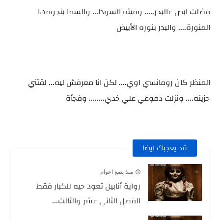
فضلت ابص عالبحر..... وميته السودا... والسما بنجومها
المنورة.... والبدر بنوره الأبيض
المنظر كان رومانسي اوي.... لكن انا معرفش ليه... لقتني
حزينه.... ونزلت دموعي علي خدي........ وفجأة
قد يعجبك ايضا
منذ بضع اعوام
رواية أنابيل تعود حيه للكبار فقط
الفصل الثاني عشر والثالث...