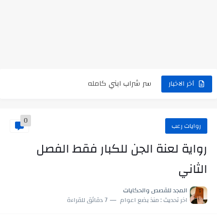
رواية حماتي رمت اكلي كاملة
رواية انا مطلقه كامله
رواية رجعت من السفر فجأه كامله
رواية بنتي اللي عندها 8 سنين بعتتلي رسالة على الموبايل...
سر شراب ابني كامله
أخر الاخبار
أجمل طريقة لإهداء دعاء مميز لمن تحب في ثوانٍ
0
استعلم الآن عن نتيجة الثانوية العامة 2026 برقم الجلوس والاسم
روايات رعب
في الوقت اللي العالم فيه بيحاول يدور على هويته ،...
رواية لعنة الجن للكبار فقط الفصل
اللعب في سيكولوجية الراجل باسم الدين.. شيوخ التريند وصناعة وعي...
الثاني
المجد للقصص والحكايات
اخر تحديث :
منذ بضع اعوام
7 دقائق للقراءة