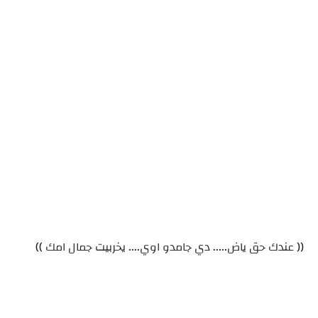
(( عندك حق ياض..... دي جامدو اوي.... يخربيت جمال امك ))