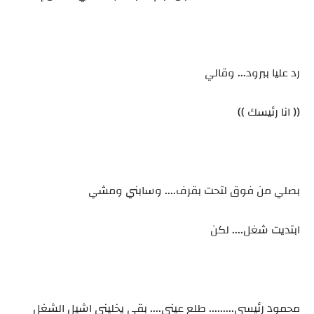
رد عليا ببرود... وقالي
(( انا رئيسك ))
بصلي من فوق لتحت بقرف.... وسابني ومشي
ابتديت شغل.... لكن
محمود رئيسي......... طلع عيني.... بقي يخليني اشيل الشغل