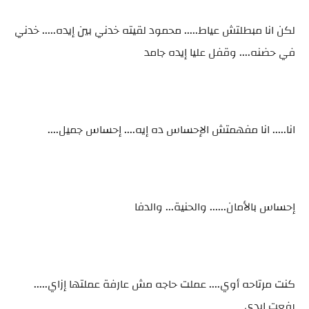
لكن انا مبطلتش عياط..... محمود لقيته خدني بين إيده..... خدني
في حضنه.... وقفل عليا إيده جامد
انا..... انا مفهمتش الإحساس ده إيه.... إحساس جميل....
إحساس بالأمان...... والحنية... والدفا
كنت مرتاحه أوي.... عملت حاجه مش عارفة عملتها إزاي.....
رفعت إيدي