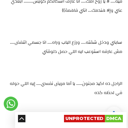
فيه.... لأ يا روح أمك.... انا عارف اشكالكم كويس........ ابعدي
عني وإلا هندمك... انتي فاهمة))
سابني ودخل شقته.... ورزع الباب وراه.... انا جسمي اتنفض....
مش عارفه استوعب ايه اللي حصل دلوقتي
الراجل ده اكيد مجنون..... يا أما مريض نفسي.... إيه اللي حوله
في لحظه كده
UNPROTECTED
DMCA
انا دخلت علي اوضتي.... ونزلت تحت الدوش