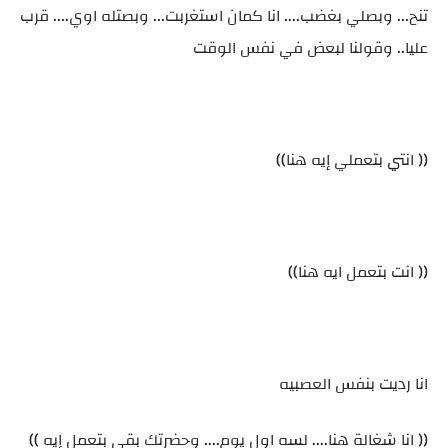
تنح... وبصلي بغضب.... انا كمان استغربت... وبصتله اوي.... قرب
عليا.. وقولنا لبعض في نفس الوقت
(( انتي بتعملي إيه هنا))
(( انت بتعمل ايه هنا))
انا رديت بنفس العصبيه
(( انا شغالة هنا.... لسه اول يوم.... وحضرتك بقي بتعمل إيه ))