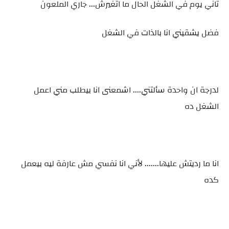
تاني يوم في الشغل الحال ما اتغيرش... جاري الملعون
فضل يشقيني انا بالذات في الشغل
لدرجة ان واحدة سألتني.... اشمعنى انا بيطلب مني اعمل
الشغل ده
انا ما رديتش عليها....... لأني انا نفسي مش عارفة ليه بيعمل
كده