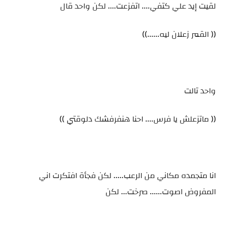
لقيت إيد علي كتفي.... اتفزعت.... لكن واحد قال
(( القمر زعلان ليه......))
واحد تالت
(( ماتزعلش يا فرس.... احنا هنفرفشك دلوقتي ))
انا متجمده مكاني من الرعب..... لكن فجأة افتكرت اني
المفروض اصوت...... صرخت... لكن