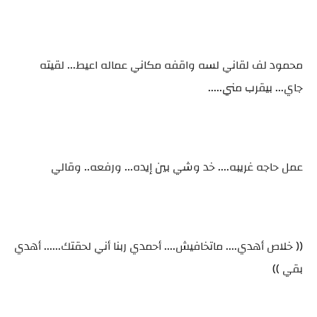
محمود لف لقاني لسه واقفه مكاني عماله اعيط... لقيته
جاي... بيقرب مني.....
عمل حاجه غريبه.... خد وشي بين إيده... ورفعه.. وقالي
(( خلاص أهدي.... ماتخافيش.... أحمدي ربنا أني لحقتك...... أهدي
بقي ))