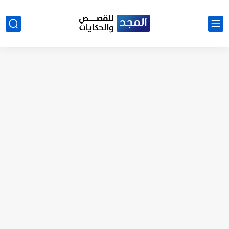
نتينتيجة الثانوية العامة 2025 بالاسم ورقم الجلوس.. الرابط الرسمى للحصول...