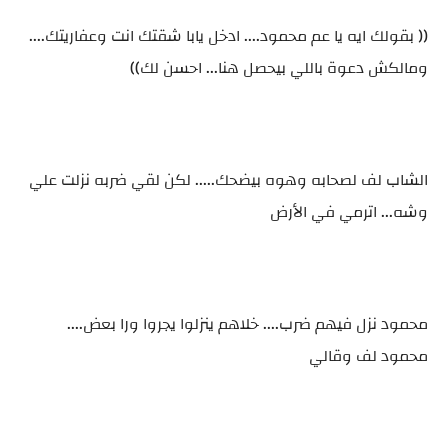
(( بقولك ايه يا عم محمود.... ادخل يابا شقتك انت وعفاريتك....
ومالكش دعوة باللي بيحصل هنا... احسن لك))
الشاب لف لصحابه وهوه بيضحك..... لكن لقي ضربه نزلت علي
وشه... اترمي في الأرض
محمود نزل فيهم ضرب.... خلاهم ينزلوا يجروا ورا بعض....
محمود لف وقالي