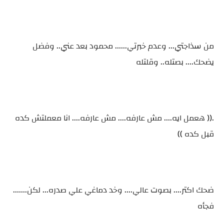
من سذاجتي... وعدم خبرتي...... محمود بعد عني.. وفضل
يضحك.... بصتله.. وقلتله
.(( هعمل ايه.... مش عارفه.... مش عارفه.... انا معملتش كده
قبل كده ))
ضحك اكتر.... بصوت عالي.... وخد دماغي علي صدره... لكن.......
فجأه