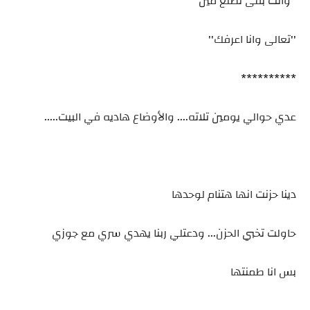
''وانت بقى تطلع مين''
''تعالى وانا اعرفك''
**********
عدي حوالي يومين تلاته.... والأوضاع هاديه في البيت.....
دينا حزنت انها هتنام لوحدها
حاولت تخبي الحزن... ودعتلي ربنا يهدي سري مع جوزي
بس انا طمنتها