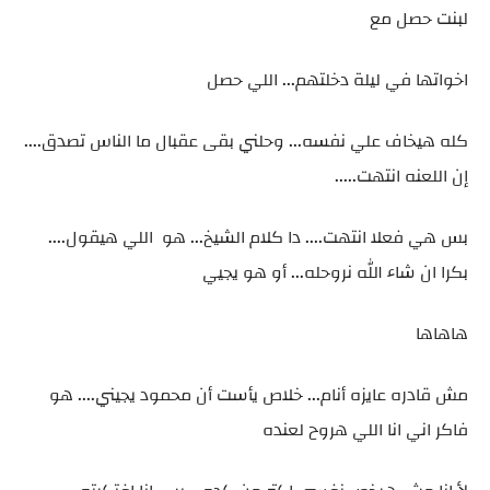
لبنت حصل مع
اخواتها في ليلة دخلتهم... اللي حصل
كله هيخاف علي نفسه... وحلني بقى عقبال ما الناس تصدق....
إن اللعنه انتهت.....
بس هي فعلا انتهت.... دا كلام الشيخ... هو اللي هيقول....
بكرا ان شاء الله نروحله... أو هو يجيي
هاهاها
مش قادره عايزه أنام... خلاص يأست أن محمود يجيني.... هو
فاكر اني انا اللي هروح لعنده