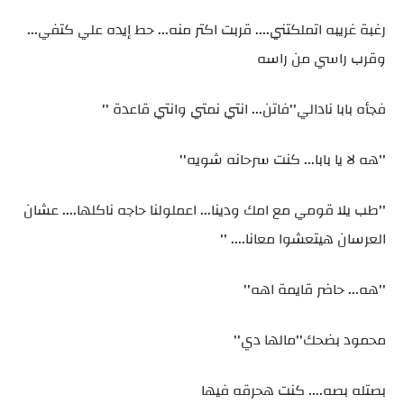
رغبة غريبه اتملكتني.... قربت اكتر منه... حط إيده علي كتفي...
وقرب راسي من راسه
فجأه بابا نادالي''فاتن... انتي نمتي وانتي قاعدة ''
''هه لا يا بابا... كنت سرحانه شويه''
''طب يلا قومي مع امك ودينا... اعملولنا حاجه ناكلها.... عشان
العرسان هيتعشوا معانا.... ''
''هه... حاضر قايمة اهه''
محمود بضحك''مالها دي''
بصتله بصه.... كنت هحرقه فيها