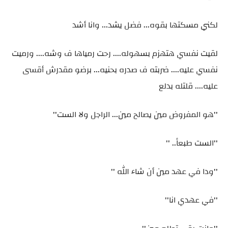
لكني مسكتها بقوه... فضل يشد... وانا أشد
لقيت نفسي هتهزم بسهوله.... رحت رمياها ف وشه.... ورميت
نفسي عليه.... ضربته ف صدره بحنيه... برضو مقدرش أقسى
عليه.... قلتله بدلع
''هو المفروض مين يصالح مين... الراجل ولا الست''
''الست طبعاً.. ''
''ودا في عهد مين أن شاء الله ''
''في عهدي انا''