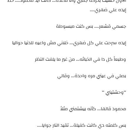
الأول حسيت بحركة جمبي وانا قاعدة... كانت ايد محمود.... حط
إيده علي ضهري....
جسمي قشعر.... بس كنت مبسوطة
إيده سرحت علي كل ضهري... خلاني مش واعيه للدنيا حواليا
وطبعاً كل دا في الخباثه... من غير ما يلفت النظر
بصلي في عيني مره واحدة... وقالي
''وحشتيني ''
محمود قالها... كأنه بيشتمني مثلاً
بس كلمته دي كانت كفيلة... تقيد النار جوايا....