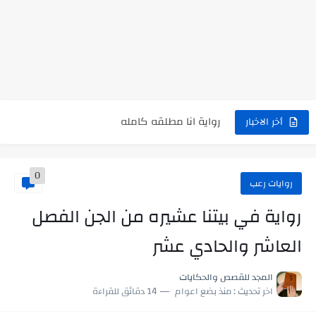
نتينتيجة الثانوية العامة 2025 بالاسم ورقم الجلوس.. الرابط الرسمى للحصول...
رواية حماتي رمت اكلي كاملة
رواية انا مطلقه كامله
أخر الاخبار
رواية رجعت من السفر فجأه كامله
رواية بنتي اللي عندها 8 سنين بعتتلي رسالة على الموبايل...
0
روايات رعب
سر شراب ابني كامله
رواية في بيتنا عشيره من الجن الفصل
أجمل طريقة لإهداء دعاء مميز لمن تحب في ثوانٍ
العاشر والحادي عشر
استعلم الآن عن نتيجة الثانوية العامة 2026 برقم الجلوس والاسم
المجد للقصص والحكايات
في الوقت اللي العالم فيه بيحاول يدور على هويته ،...
اخر تحديث :
منذ بضع اعوام
14 دقائق للقراءة
اللعب في سيكولوجية الراجل باسم الدين.. شيوخ التريند وصناعة وعي...