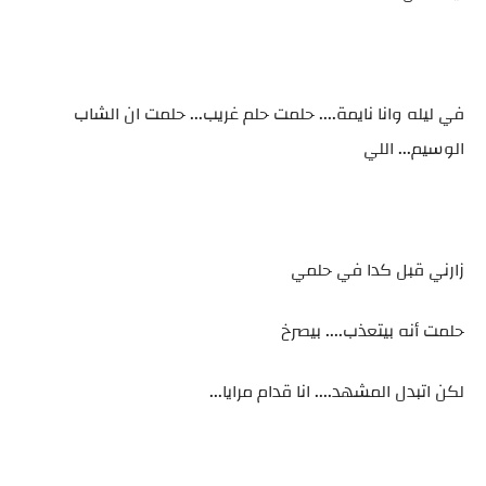
في ليله وانا نايمة.... حلمت حلم غريب... حلمت ان الشاب
الوسيم... اللي
زارني قبل كدا في حلمي
حلمت أنه بيتعذب.... بيصرخ
لكن اتبدل المشهد.... انا قدام مرايا...