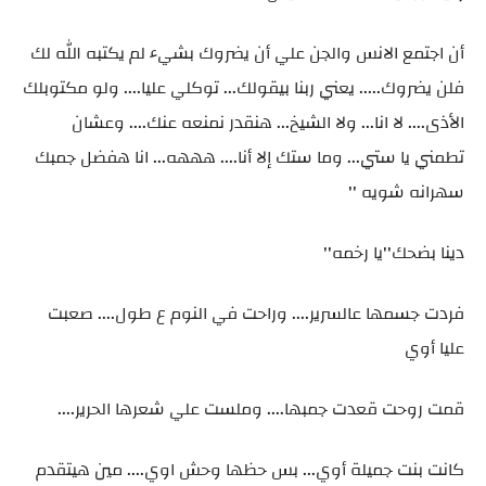
أن اجتمع الانس والجن علي أن يضروك بشيء لم يكتبه الله لك
فلن يضروك..... يعني ربنا بيقولك... توكلي عليا.... ولو مكتوبلك
الأذى.... لا انا... ولا الشيخ... هنقدر نمنعه عنك.... وعشان
تطمني يا ستي... وما ستك إلا أنا.... هههه... انا هفضل جمبك
سهرانه شويه ''
دينا بضحك''يا رخمه''
فردت جسمها عالسرير.... وراحت في النوم ع طول.... صعبت
عليا أوي
قمت روحت قعدت جمبها.... وملست علي شعرها الحرير....
كانت بنت جميلة أوي... بس حظها وحش اوي.... مين هيتقدم