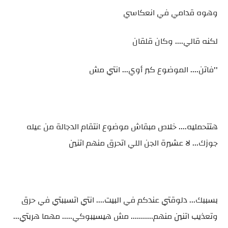
وهوه قدامي في انعكاسي
لكنه قالي.... وكان قلقان
''فاتن.... الموضوع كبر أوي... انتي مش
هتتحمليه.... خلاص مبقاش موضوع انتقام الدجالة من عيله
جوزك... لا عشيرة الجن اللي اتحرق منهم اتنين
بسببك... دلوقتي عندكم في البيت.... انتي اتسببتي في حرق
وتعذيب اتنين منهم........... مش هيسيبوكي..... مهما هربتي...