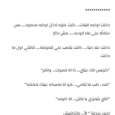
************
دخلت اوضه البنات... كنت عايزه ادخل اوضه محمود.... بس
حفاظًا على ماء الوجه..... مش اكتر
دخلت عند دينا.... كانت بتلعب علي تلفونها.... قالتلي اول ما
دخلت
''كويس انك جيتي... دا انا هموت... وانام''
''هه.. طب ما تنامي... هو انا ماسكه عينك هههه''
''انتي بتهزري يا فاتن... انا خايفه''
رديت بجدية '' لأ... ماتخافيش