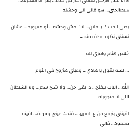
لأ انا مش هرخص نفسي اكتر من كده... بس انا افتكرته...
هيصالحني... هو قالي اني وحشته
بصي لنفسك يا فاتن... انت مش وحشه... أو معيوبه... عشان
تستنى نظره عطف منه...
خلاص هنام وامري لله
... لسه بقول يا هادي... وعيني هتروح في النوم
الله... الباب بيفتح... دا بقى جن... ولا شبح سحر... ولا الشيطان
اللي انا متجوزاه
لقيتني بترفع من ع السرير.... فتحت عيني بسرعة... لقيته
محمود... قالي