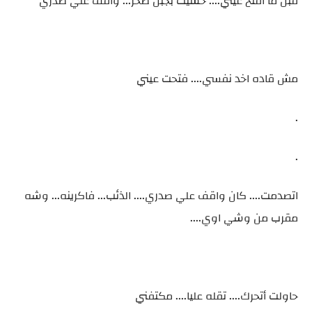
قبل ما افتح عيني.... حسيت بجبل صخر... واقف علي صدري
مش قاده اخد نفسي.... فتحت عيني
.
.
اتصدمت.... كان واقف علي صدري.... الذئب... فاكرينه... وشه
مقرب من وشي اوي....
حاولت أتحرك.... تقله عليا.... مكتفني