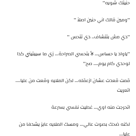
حنيتك شويه''
''ومين قالك اني حنين اصلآ ''
''دي مش بتتشاف.. دي تتحس ''
''ياواد يا حساس... لأ بتحسي الصراحة... زي ما سيبتيني كدا
لوحدي كام يوم.... صح''
قمت قعدت عشان ازعقله... لكن الملايه وقعت من عليا....
اتعريت
اتحرجت منه اوي... غطيت نفسي بسرعة
لكنه ضحك بصوت عالي... ومسك الملايه عايز يشدها من
عليا...