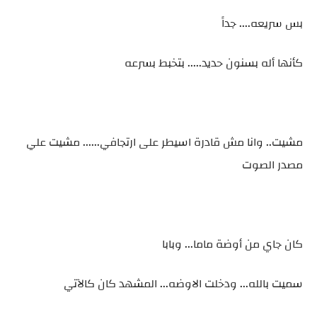
بس سريعه.... جداً
كأنها أله بسنون حديد..... بتخبط بسرعه
مشيت.. وانا مش قادرة اسيطر على ارتجافي...... مشيت علي
مصدر الصوت
كان جاي من أوضة ماما... وبابا
سميت بالله... ودخلت الاوضه... المشهد كان كالآتي