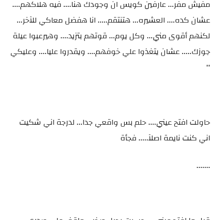
مفيش مفر... عارفين كويس ان وجودك هنا.... فيه هلاكهم....
عشان كده.... العشيره... هتنتقم..... انا هفضل معاكي للآخر...
لكنهم أقوى مني... وكل يوم... قوتهم بتزيد.... وهيرعبوا عيلة
جوزك..... عشان يتغذوا علي خوفهم.... ويقدروا عليا.... وعليكي
''
حاولت افتح عيني.... حلم بس واقعي جدا... لدرجة اني شكيت
اني كنت نايمة اصلآ..... فجأة
.......