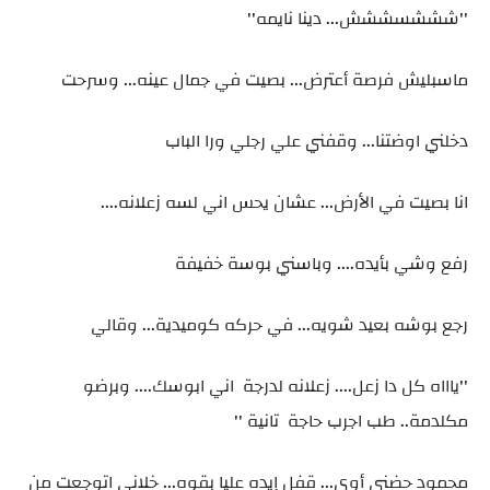
''شششسششش... دينا نايمه''
ماسبليش فرصة أعترض... بصيت في جمال عينه... وسرحت
دخلني اوضتنا... وقفني علي رجلي ورا الباب
انا بصيت في الأرض... عشان يحس اني لسه زعلانه....
رفع وشي بأيده.... وباسني بوسة خفيفة
رجع بوشه بعيد شويه... في حركه كوميدية... وقالي
''ياااه كل دا زعل.... زعلانه لدرجة اني ابوسك.... وبرضو
مكلدمة.. طب اجرب حاجة تانية ''
محمود حضني أوي... قفل إيده عليا بقوه... خلاني اتوجعت من