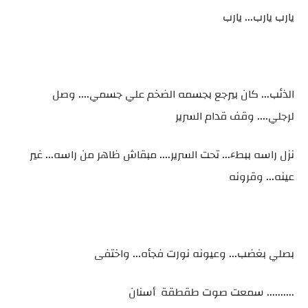
يارب يارب... يارب
الذئب... كان بيرجع بجسمه الضخم علي جسمي.... وصل
لرجلي.... وقف قدام السرير
نزل راسه ببطء... تحت السرير.... مبقاش ظاهر من راسه... غير
عينه... وقرونه
بصلي بغضب... وعيونه نورت فجأه... واختفى
.......... سمعت صوت طقطقة أسنان