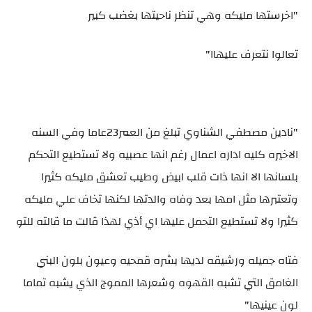
"اخرستها مليكه وهي تنظر ناحيتها بغضب كبير
تعالوا نتعرف عليهاا"
"نادين مصطفي الشناوي تبلغ من العمر23عاما وفي السنه
الاخيره كليه اداره اعمال رغم انها عصبيه ولا تستطيع التحكم
بلسانها الا انها ذات قلب ابيض وطيب تعشق مليكه كثيرا
وتعتبرها مثل امها بعد وفاه والدتها لكنها تخاف علي مليكه
كثيرا ولا تستطيع التحمل عليها اي أذي لهذا قالت ما قالته للتو
فتاه جميله ورشيقه لديها بشره قمحيه وعيون بلون البني
الغامق التي تشبه القهوه وشعرها المموج الذي يشبه تماما
لون عينيها"