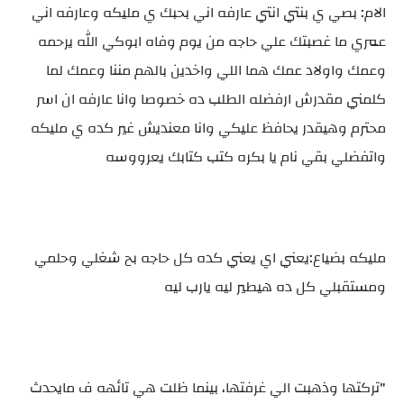
الام: بصي ي بنتي انتي عارفه اني بحبك ي مليكه وعارفه اني
عمري ما غصبتك علي حاجه من يوم وفاه ابوكي الله يرحمه
وعمك واولاد عمك هما اللي واخدين بالهم مننا وعمك لما
كلمني مقدرش ارفضله الطلب ده خصوصا وانا عارفه ان اسر
محترم وهيقدر يحافظ عليكي وانا معنديش غير كده ي مليكه
واتفضلي بقي نام يا بكره كتب كتابك يعرووسه
مليكه بضياع:يعني اي يعني كده كل حاجه بح شغلي وحلمي
ومستقبلي كل ده هيطير ليه يارب ليه
"تركتها وذهبت الي غرفتها، بينما ظلت هي تائهه ف مايحدث