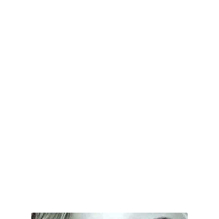
اللعب في سيكولوجية الراجل باسم الدين.. شيوخ التريند وصناعة وعي...