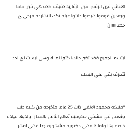
الاغاني فين الرقص فين الزغاريد دقيقه كده هي فين ماما
وبعدين قوموا هيصوا دانتوا عيله نكد، النهارده فرحي ي
جدعاااااان
ابتسم الجميع فقد تغير حالها كثيرا لما لا وهي ليست اي احد
نتعرف بقي علي البطله
"مليكه محمود الالفي ذات 25 عاما متخرجه من كليه طب
وتعمل في مشفي حكوميه تعالج الناس بالمجان ولديها عياده
خاصه بها ولما لا فهي دكتوره مشهوره جدا فهي امهر