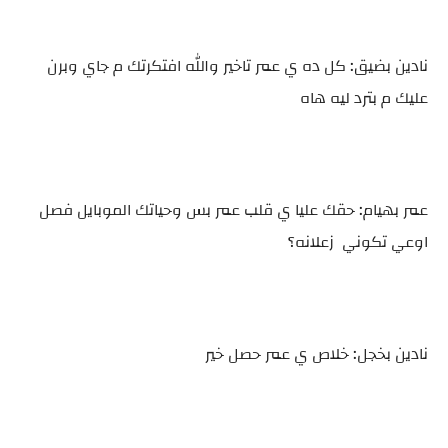
نادين بضيق: كل ده ي عمر تاخير والله افتكرتك م جاي وبرن
عليك م بترد ليه هاه
عمر بهيام: حقك عليا ي قلب عمر بس وحياتك الموبايل فصل
اوعي تكوني زعلانه؟
نادين بخجل: خلاص ي عمر حصل خير