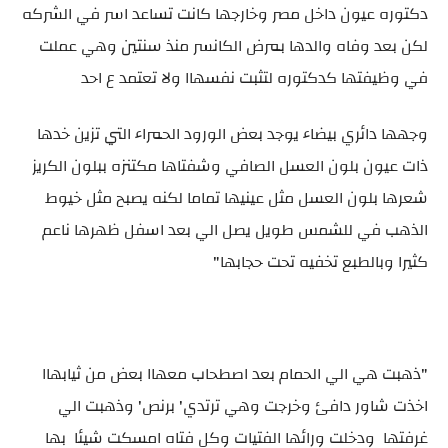
دكتوره عيون داخل مصر وخارجها كانت تساعد اسر في الشركه
لكن بعد وفاه والدها بمرض الكانسر منذ سنتين وهي عملت
في وظيفتها كدكتوره لتثبت نفسهاا ولا تعتمد ع احد
وجهها دائري بيضاء يوجد بعض الورود الحمراء التي تزين خدها
ذات عيون بلون العسل الصافي وشفتاها مكتنزه ببلون الكريز
شعرها بلون العسل مثل عينيها تماما لكنه يصبح مثل خيوط
الذهب في للشمس طويل يصل الي بعد اسفل ظهرها ناعم
كثيرا وبالطبع تخفيه تحت حجابها"
"ذهبت هي الي الحمام بعد اصطحاب معهاا بعض من ثيابهاا
اخذت شاور دافئ وخرجت وهي ترتدي' برنص' وذهبت الي
غرفتها ودخلت ورائها الفتيات وكل فتاه امسكت شيئا بها