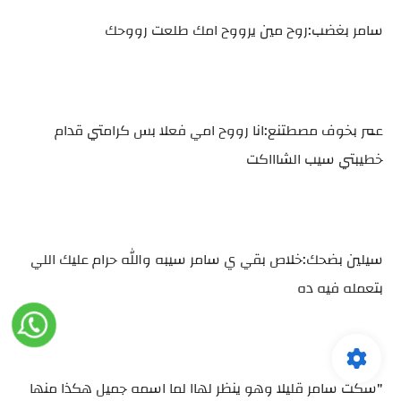
سامر بغضب:روح مين يرووح امك طلعت رووحك
عمر بخوف مصطتنع:انا رووح امي فعلا بس كرامتي قدام
خطيبتي سيب الشاااكت
سيلين بضحك:خلاص بقي ي سامر سيبه والله حرام عليك اللي
بتعمله فيه ده
"سكت سامر قليلا وهو ينظر لهاا لما اسمه جميل هكذا منها