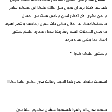
هندسه لانها تريد ان تكون مثل مالك قلبها ابن عمتهم سامر
والذي يكون الاخ الاكبر لندي ونادين تملك من الجمال
مايعطيهاحقها ف الدلال فهي ذات عيون رصاصيه وشعر اسود
به بعض الخصلات البنيه وبشرتها بيضاء قصيره قليلاوتعشق
اخيها جدا وهي فتاه مرحه
وتعشق مليكه كثيرا "
ابتسمت مليكه لتغير هذا المود وقالت بمرح عكس مابداخلهااا
مليكه بمرح:ااه وانتوا باعتينكوا علشان تنكدووا عليا فين