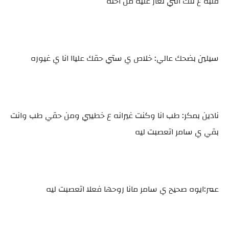
قلبه ع تلك التي تغار عليه من اخته
سيلين بضحك عالي: خلاص ي ستي حقك علياا انا ي غيوره
نادين بمكر: طب انا وكنت غيرانه ع خطيبي ومن حقي طب وانت
بقي ي سامر اتعصبت ليه
عمر:ايوه صحيح ي سامر مانا روحها فعلا اتعصبت ليه