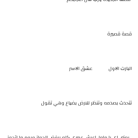
قصة قصيرة
البارت الاول عشق الاسر
تتحدث بصدمه وتنظر للارض بضياع وهي تقول
_يعني اي يا ماما، اعيش عمري كله برفض الجواز ويوم ما اتجوز