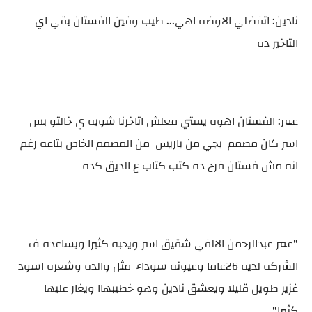
نادين: اتفضلي الاوضه اهي... طيب وفين الفستان بقي اي
التاخير ده
عمر: الفستان اهوه يستي معلش اتاخرنا شويه ي خالتو بس
اسر كان مصمم يجي من باريس من المصمم الخاص بتاعه رغم
انه مش فستان فرح ده كتب كتاب ع الديق كده
"عمر عبدالرحمن الالفي شقيق اسر ويحبه كثيرا ويساعده ف
الشركه لديه 26عاما وعيونه سوداء مثل والده وشعره اسود
غزير طويل قليلا ويعشق نادين وهو خطيبهاا ويغار عليها
كثيرا"