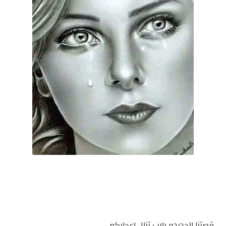
قصتنا الجديده يارب تنال اعجابكم