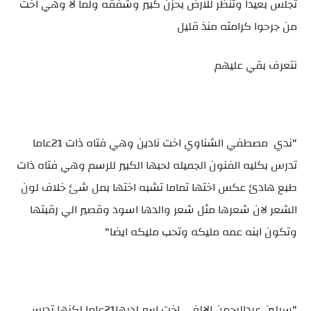
تجلس بعيدا وتنظر للارض بحزن كبير وشفقه ولما لا وهي اخت
من جرحوا كرامته منذ قليل
نتعرف بقي عليهم
"ندي مصطفي الشناوي اخت نادين وهي فتاه ذات 21عاما
تدرس بكليه الفنون الجميله لحبها الكبير للرسم وهي فتاه ذات
طبع هادئ عكس اختها تماما تشبه اختها بمل شئ خلاف لون
الشعر لان شعرها مثل شعر والدها اسود وقصير الي رقبتها
وتكون ابنه عمه مليكه وتحب مليكه ايضا"
"سيلين عبدالرحمن الالفي اخت اسر لديها21عاما لكنها تدرس