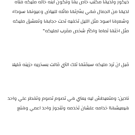
ديكور ولديها مكتب خاص بها وتكون ابنه خاله مليكه فتاه
لديها من الجمال فهي بشرتها مائله للبياض وعيونها سوداء
وشعرها اسود مثل الليل تخفيه تحت حجابها وتعشق مليكه
مثل اختها تماما واكثر شخص مقرب لمليكه"
قبل ان ترد مليكه سبقتها تلك التي قالت بسخريه حزينه قليلا
نادين: ومتعيطش ليه يعني هي تصوم تصوم وتفطر علي واحد
هيعيشهاا خدامه علشان تخدمه وتتجوز واحد اعمي وهتع