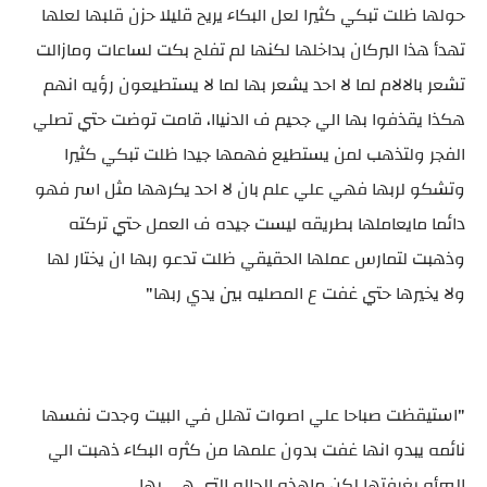
حولها ظلت تبكي كثيرا لعل البكاء يريح قليلا حزن قلبها لعلها
تهدأ هذا البركان بداخلها لكنها لم تفلح بكت لساعات ومازالت
تشعر بالالام لما لا احد يشعر بها لما لا يستطيعون رؤيه انهم
هكذا يقذفوا بها الي جحيم ف الدنياا، قامت توضت حتي تصلي
الفجر ولتذهب لمن يستطيع فهمها جيدا ظلت تبكي كثيرا
وتشكو لربها فهي علي علم بان لا احد يكرهها مثل اسر فهو
دائما مايعاملها بطريقه ليست جيده ف العمل حتي تركته
وذهبت لتمارس عملها الحقيقي ظلت تدعو ربها ان يختار لها
ولا يخيرها حتي غفت ع المصليه بين يدي ربها"
"استيقظت صباحا علي اصوات تهلل في البيت وجدت نفسها
نائمه يبدو انها غفت بدون علمها من كثره البكاء ذهبت الي
المرأه بغرفتها لكن ماهذه الحاله التي هي بها