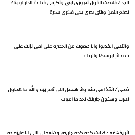
الجد / خلاصت القول تتجوزى ابنى وتكونى خدامة الدار او بتك
تدفع الثمن وانتى ادرى بجى فكرى لبكرة
وانتهى الفديوا وانا هموت من الحصره على امى نزلت على
قدم اثر ابوسها واترجاه
ضحى / انقذ امى منه وانا هعمل اللى تامر بيه والله ما هحاول
اهرب وهكون جاريتك لحد ما اموت
اثر يقهقه / لا انت كده كده جاريتى وهتعملى اللى انا عايزه ده