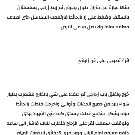
منها عبارة عن متران طول وعرض ثم ربط زراعى بسلسلتان
بالسقف وضغط على زر بالحائط فارتفعت السلاسل حتى اصبحت
معلقه تماما ولا تصل قدمى للارض
اثر / تصبحى على خير زليلتى
خرج واغلق باب زجاجى ثم ضغط على شي بالخارج فشعرت بطيار
هواء بارد من جميع الجهات وثوانى واخرجت فتحات بالحائط
مياه بشكل مندفع غطت جسدى كله حتى القيود بيدى
وتوقفت سمعت نقر على الزجاج فنظرت للباب فاشار الى ساعه
خلفه معلقه امام الباب وبعد مرور 5دقائق اندفعت المياه