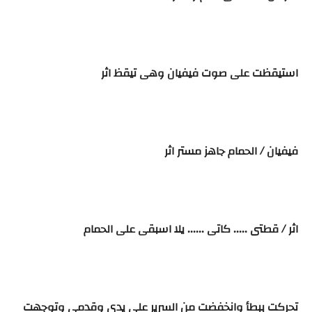
استيقظت على صوت فيفيان وهى تيقظ اثر
فيفيان / الحمام جاهز مستر اثر
اثر / قطتى ..... كاتى ...... يلا اسبقى على الحمام
تحركت ببطأ وانخفضت من السرير على يدى وقدمى وتوجهت