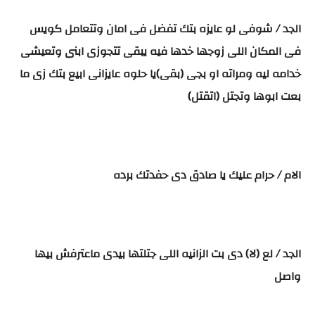
الجد / شوفى لو عايزه بتك تفضل فى امان وتتعامل كويس
فى المكان اللى زوجها خدها فيه يبقى تتجوزى ابنى وتعيشى
خدامه ليه ومراته او بجى (بقى)يا حلوه عايزانى ابيع بتك زى ما
بعت ابوها وتجتل (اتقتل)
الام / حرام عليك يا صادق دى حفدتك برده
الجد / لع (لا) دى بت الزانيه اللى جتلتها بيدى ماعترفش بيها
واصل