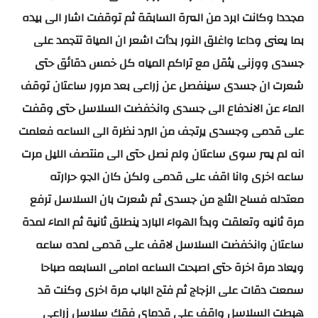
مجددا وكانت ابرد من المرة السابقة ثم توقفت اشار الى بيده
بما يعنى وداعا واغلق النور بدأت اشعر ان المياة تتجمد على
جسدى ووزنى يثقل مع تراكم المياه كل خمس دقائق حتى
شعرت ان جسدى سينفصل عن زراعى بعد مرور ساعتان توقف
الماء عن الاندفاع الى جسدى وانخفضت السلاسل حتى وقفت
على قدمى وجسدى يرتجف من البرد نظرة الى الساعه فعلمت
انه لم يمر سوى ساعتان ولم نصل حتى الى منتصف الليل مرت
ساعه اخرى وانا اقف على قدمى ولكن كان الجو حرارته
معتدله فساح الثلج من جسدى ثم شعرت بان السلاسل ترفع
مرة ثانيه وتعلقت وبدأ الهواء البارد ينطلق ثانية ثم الماء لمدة
ساعتان وانخفضت السلاسل لاقف على قدمى لمده ساعه
ويعاد مرة اخرة حتى اصبحت الساعه امامى السابعه صباحا
سمعت دقات على الزجاج ثم فتح الباب مرة اخرى وكنت قد
هبطت السلاسل واقف على قدماى فقك سلاسل زراعى