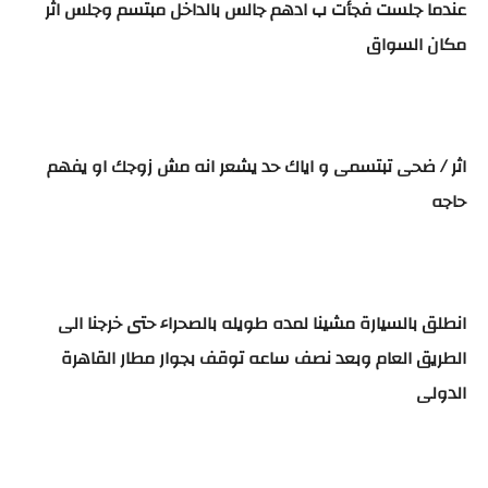
عندما جلست فجأت ب ادهم جالس بالداخل مبتسم وجلس اثر
مكان السواق
اثر / ضحى تبتسمى و اياك حد يشعر انه مش زوجك او يفهم
حاجه
انطلق بالسيارة مشينا لمده طويله بالصحراء حتى خرجنا الى
الطريق العام وبعد نصف ساعه توقف بجوار مطار القاهرة
الدولى