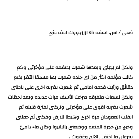
ضحى / اس. اسفه sir ارررجووك اعف عنى
ولكن لم يجبنى وبعدها شعرت بصفعه على مؤخرتى وكم
كانت مؤلمه اكثر من اى جلده شعرت بها مسبقا انتظر بضع
دقائق ورأيت قدمه امامى ثم شعرت بضربه اخرى على باطنى
ولكن لسعات متفرقه صرخت اتأسف مرات عديده وبعد لحظات
شعرت بضربه اقوى على مؤخرتى وتركنى لفترة قليله ثم
انقلب العمودان مرة اخرى وهبطا للارض وفكنى ثم حملنى
وخرج من حجرة المتعه ووضعنى بالبانيوا وكان ماء دافئ
سرعان ما اختفى الالم وغفوت .