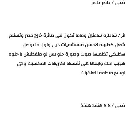
ضحى / حاضر حاضر
اثر / شاطره ساعتين وماما تكون فى طائرة خارج مصر وتستلم
شغل كطبيبه لاحسن مستشفيات دبى واول ما توصل
هخليكى تكلميها صوت وصورة حلو بس لو منفذتيش يا حلوه
هجيب امك وابعها هى نفسها لكبريهات المكسيك ودى
اوسخ منطقه للعاهرات
ضحى / لا لا هنفذ هنفذ