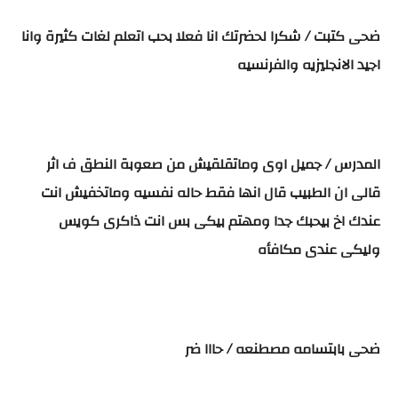
ضحى كتبت / شكرا لحضرتك انا فعلا بحب اتعلم لغات كثيرة وانا
اجيد الانجليزيه والفرنسيه
المدرس / جميل اوى وماتقلقيش من صعوبة النطق ف اثر
قالى ان الطبيب قال انها فقط حاله نفسيه وماتخفيش انت
عندك اخ بيحبك جدا ومهتم بيكى بس انت ذاكرى كويس
وليكى عندى مكافأه
ضحى بابتسامه مصطنعه / حااا ضر