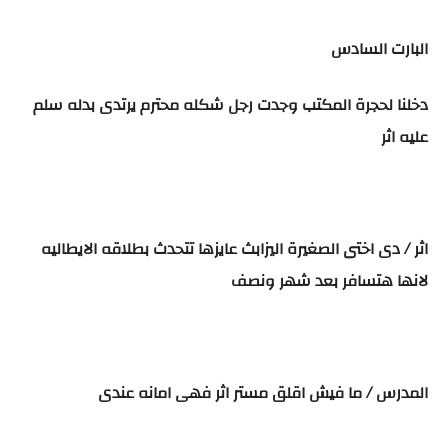
البارت السادس
دخلنا لحجرة المكتب وجدت رجل شكله محترم يرتدى بدله سلم
عليه اثر
اثر / دى اختى الصغيرة اليزابث عايزها تتحدث بطلاقه الايطاليه
لانها هتسافر بعد شهر ونصف
المدرس / ما فيش اقلق مستر اثر فهى امانه عندى