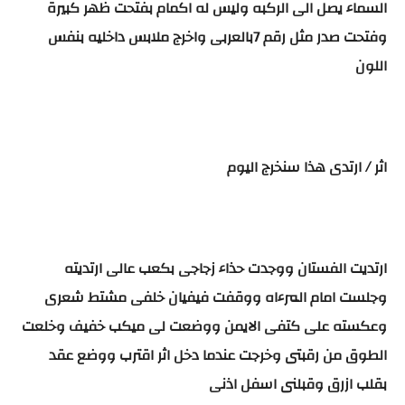
السماء يصل الى الركبه وليس له اكمام بفتحت ظهر كبيرة
وفتحت صدر مثل رقم 7بالعربى واخرج ملابس داخليه بنفس
اللون
اثر / ارتدى هذا سنخرج اليوم
ارتديت الفستان ووجدت حذاء زجاجى بكعب عالى ارتديته
وجلست امام المرءاه ووقفت فيفيان خلفى مشتط شعرى
وعكسته على كتفى الايمن ووضعت لى ميكب خفيف وخلعت
الطوق من رقبتى وخرجت عندما دخل اثر اقترب ووضع عقد
بقلب ازرق وقبلنى اسفل اذنى