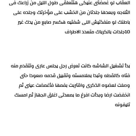
العقاب لو غمضتى عنيكى هتتعلقى طول الليل من زراعك فى
الثلاجه وبعدها جلدتان من الخشب على مؤخرتك وجلده على
باطنك لو منفذتيش اللى شفتيه هكسر صابع من يدك غير
10جلدات بالكرباك متعدد الاطراف
بدأ تشغيل الشاشه كانت تعرض رجل يجلس عارى وتتقدم منه
فتاه كالقطه وتبدا بملامسته وتقبيل قدمه صعودا حتى
وصلت لعضوه الذكرى واقتربت بفمها فأغمضت عينى ثم
انخفضت ارضا وبدأت افرغ ما بمعدتى اغلق الجهاز ثم امسك
تليفونه