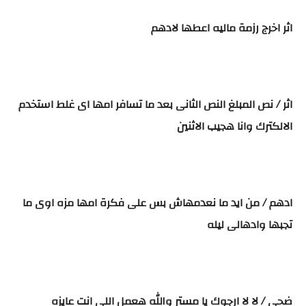
اثر اخرج رزمة ماليه اعطها لادهم
اثر / نص المبلغ النص الثانى بعد ما تسافر امها اى غلط استخدم
الالكترك وانا هجيب الاثنين
ادهم / من ايد ما نعدمهاش بس على فكرة امها مزه اوى ما
تجبها وادهالى ليله
ضحى / لا لا ارجوك يا مستر والله هعمل اللى انت عايزه