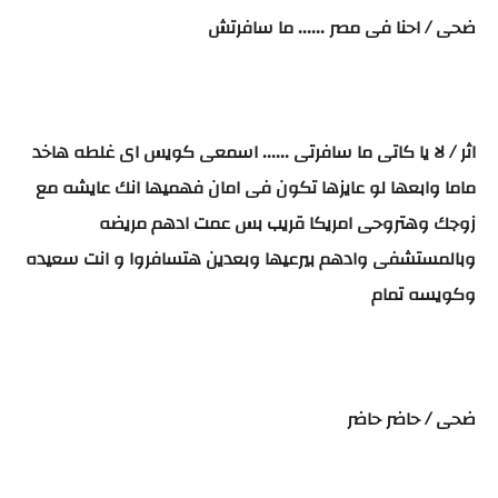
ضحى / احنا فى مصر ...... ما سافرتش
اثر / لا يا كاتى ما سافرتى ...... اسمعى كويس اى غلطه هاخد
ماما وابعها لو عايزها تكون فى امان فهميها انك عايشه مع
زوجك وهتروحى امريكا قريب بس عمت ادهم مريضه
وبالمستشفى وادهم بيرعيها وبعدين هتسافروا و انت سعيده
وكويسه تمام
ضحى / حاضر حاضر