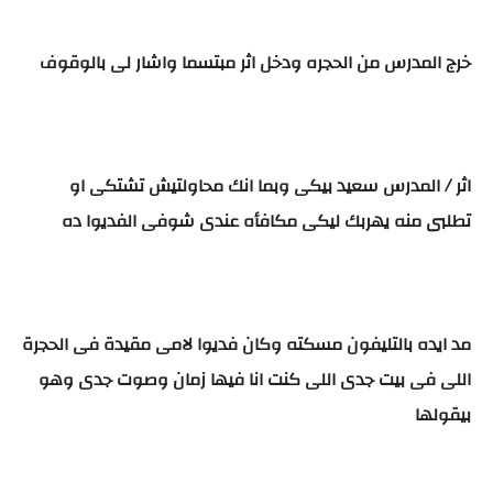
خرج المدرس من الحجره ودخل اثر مبتسما واشار لى بالوقوف
اثر / المدرس سعيد بيكى وبما انك محاولتيش تشتكى او
تطلبى منه يهربك ليكى مكافأه عندى شوفى الفديوا ده
مد ايده بالتليفون مسكته وكان فديوا لامى مقيدة فى الحجرة
اللى فى بيت جدى اللى كنت انا فيها زمان وصوت جدى وهو
بيقولها