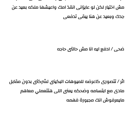
مش اختيار لكن لو عايزانى انقذ امك واعيشها ملكه بعيد عن
جدك وبعيد عن هنا يبقى تدفعى
ضحى / ادفع ايه انا مش حالتى حاجه
اثر / تتصورى كاعرضه للميوهات البكينى لشركتى بدون مقابل
مادى مع ابتسامه وضحكه يعنى اللى هتتعملي معاهم
مايعرفوش انك مجبورة فهمه