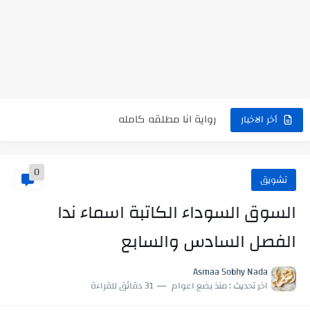
نتينتيجة الثانوية العامة 2025 بالاسم ورقم الجلوس.. الرابط الرسمى للحصول...
رواية حماتي رمت اكلي كاملة
رواية انا مطلقه كامله
أخر الاخبار
رواية رجعت من السفر فجأه كامله
رواية بنتي اللي عندها 8 سنين بعتتلي رسالة على الموبايل...
0
تشويق
سر شراب ابني كامله
السوق السوداء الكاتبة اسماء ندا
أجمل طريقة لإهداء دعاء مميز لمن تحب في ثوانٍ
الفصل السادس والسابع
استعلم الآن عن نتيجة الثانوية العامة 2026 برقم الجلوس والاسم
Asmaa Sobhy Nada
في الوقت اللي العالم فيه بيحاول يدور على هويته ،...
اخر تحديث :
منذ بضع اعوام
31 دقائق للقراءة
اللعب في سيكولوجية الراجل باسم الدين.. شيوخ التريند وصناعة وعي...