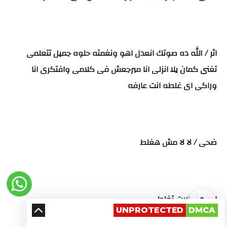
اثر / الله ده صوتك انعدل اهو ونغمته حلوه جميل تتعلمى
تغنى كمان يلا انزلى انا مبرجعش فى كلامى وافتكرى انا
وراكى اى غلطه انت عارفه
ضحى / لا لا مش هغلط
ادهم / ياريت تغلطى
UNPROTECTED
DMCA