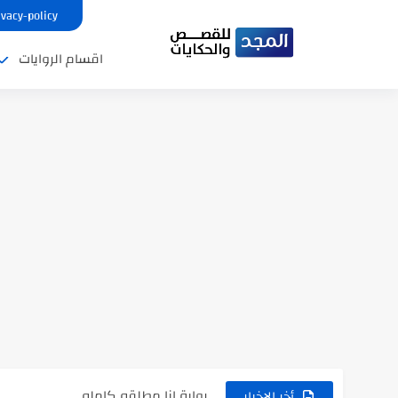
ivacy-policy
اقسام الروايات
نتينتيجة الثانوية العامة 2025 بالاسم ورقم الجلوس.. الرابط الرسمى للحصول...
رواية حماتي رمت اكلي كاملة
رواية انا مطلقه كامله
أخر الاخبار