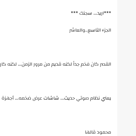
***اريد... سجنك ***
الجزء التاسع..والعاشر
القصر كان فخم جداً لكنه قديم من مرور الزمن... لكنه كان
يعني نظام صوتي حديث... شاشات عرض ضخمه... أجهزة الكمب
محمود قالها