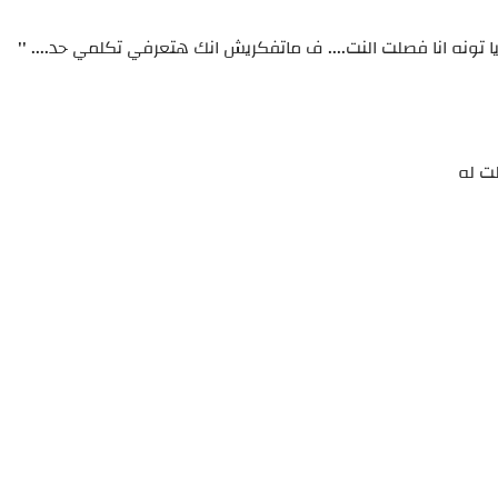
 تونه انا فصلت النت.... ف ماتفكريش انك هتعرفي تكلمي حد.... ''
لت له