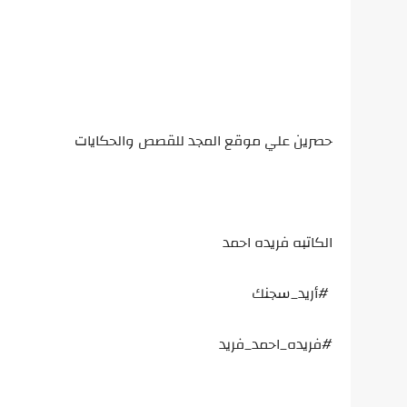
حصرين علي موقع المجد للقصص والحكايات
الكاتبه فريده احمد
#أريد_سجنك
#فريده_احمد_فريد