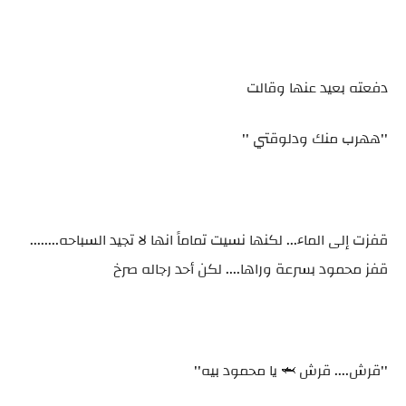
دفعته بعيد عنها وقالت
''ههرب منك ودلوقتي ''
قفزت إلى الماء... لكنها نسيت تماماً انها لا تجيد السباحه........
قفز محمود بسرعة وراها.... لكن أحد رجاله صرخ
''قرش.... قرش 🦈 يا محمود بيه''