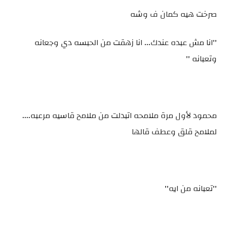
صرخت هيه كمان ف وشه
''انا مش عبده عندك... انا زهقت من الحبسه دي وجعانه
وتعبانه ''
محمود لأول مرة ملامحه اتبدلت من ملامح قاسيه مرعبه....
لملامح قلق وعطف قالها
''تعبانه من ايه''