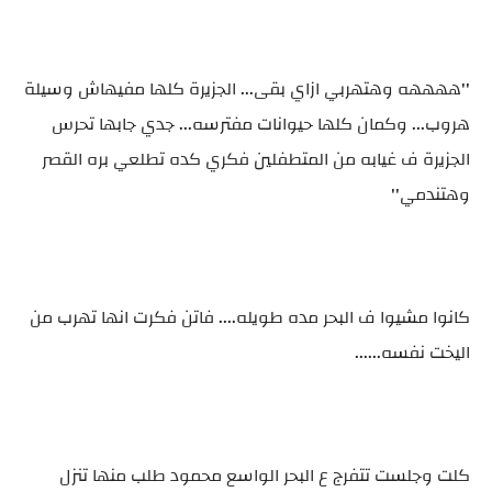
''ههههه وهتهربي ازاي بقى... الجزيرة كلها مفيهاش وسيلة
هروب... وكمان كلها حيوانات مفترسه... جدي جابها تحرس
الجزيرة ف غيابه من المتطفلين فكري كده تطلعي بره القصر
وهتندمي''
كانوا مشيوا ف البحر مده طويله.... فاتن فكرت انها تهرب من
اليخت نفسه......
كلت وجلست تتفرج ع البحر الواسع محمود طلب منها تنزل