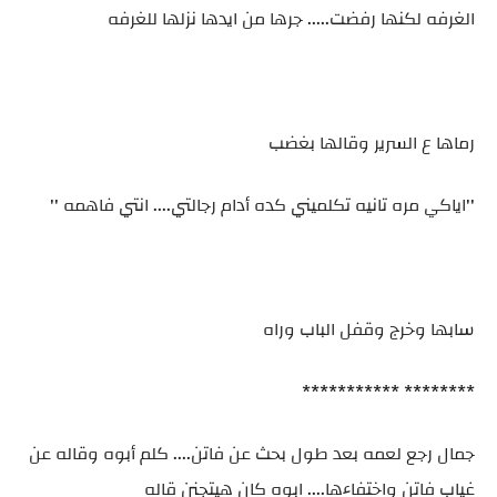
الغرفه لكنها رفضت..... جرها من ايدها نزلها للغرفه
رماها ع السرير وقالها بغضب
''اياكي مره تانيه تكلميني كده أدام رجالتي.... انتي فاهمه ''
سابها وخرج وقفل الباب وراه
******** ***********
جمال رجع لعمه بعد طول بحث عن فاتن.... كلم أبوه وقاله عن
غياب فاتن واختفاءها.... ابوه كان هيتجنن قاله