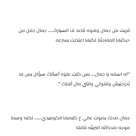
قربت من جمال وهوه قاعد ف السيارة..... جمال جفل من
حركتها المفاجئة لكنها اعتذرت بسرعه
''آه اسفه يا جمال... بس كنت عايزه أسألك سؤال بس ما
تحرجنيش وتقولي وانتي مال أهلك ''
جمال ضحك بصوت عالي ع كلامها الكوميدي...... لكنه وسط
موجه ضحكاته البريئه قالها