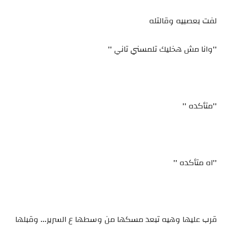
لفت بعصبيه وقالتله
''وانا مش هخليك تلمسني تاني ''
''متأكده ''
''اه متأكده ''
قرب عليها وهيه تبعد مسكها من وسطها ع السرير... وقبلها