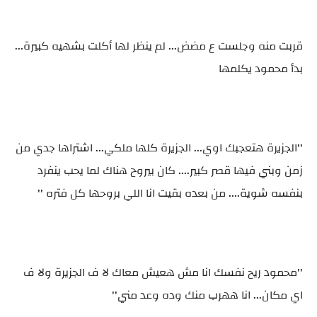
قربت منه وجلست ع مضض... لم ينظر لها أكلت بشهيه كبيرة...
بدأ محمود يكلمها
''الجزيرة هتعجبك اوي... الجزيرة كلها ملكي... اشتراها جدي من
زمن وبني فيها قصر كبير.... كان بيروح هناك لما يحب ينفرد
بنفسه شوية.... من بعده بقيت انا اللي بروحها كل فتره ''
''محمود ريح نفسك انا مش هعيش معاك لا ف الجزيرة ولا ف
اي مكان... انا ههرب منك وده وعد مني''