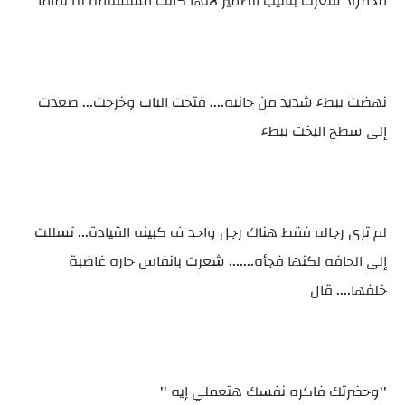
محمود شعرت بتأنيب الضمير لأنها كانت مستسلمه له تمامآ
نهضت ببطء شديد من جانبه.... فتحت الباب وخرجت... صعدت
إلى سطح اليخت ببطء
لم ترى رجاله فقط هناك رجل واحد ف كبينه القيادة... تسللت
إلى الحافه لكنها فجأه....... شعرت بانفاس حاره غاضبة
خلفها.... قال
''وحضرتك فاكره نفسك هتعملي إيه ''