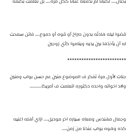
بحنان.... لكنها لم تدفعه عنها ككل مره.... بل تعلقت بكتفه
قضوا ليله هادئه بدون صراخ أو قوه أو دموع.... فاتن سمحت
له أن يأخذها بين يديه ويناموا كأي زوجين
*************************
جنات لأول مرة تفكر ف الموضوع منين عم حسن بواب ومنين
ولاد اخواته واحده دكتوره اتعلمت ف أمريكا..........
وجمال مهندس ومعاه سياره آخر موديل.... ازاي أهله اغنيه
كده وهوه بواب عندنا من زمن....