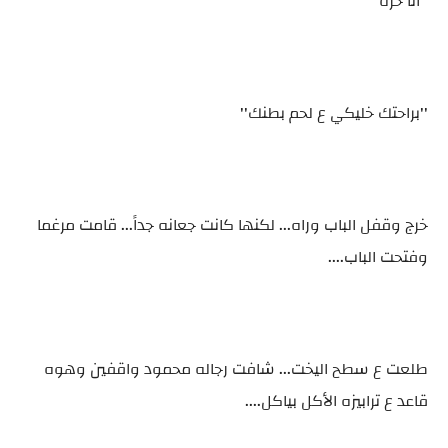
''انا حره''
''براحتك خليكي ع لحم بطنك''
خرج وقفل الباب وراه... لكنها كانت جعانه جداً... قامت مرغما
وفتحت الباب....
طلعت ع سطح اليخت... شافت رجاله محمود واقفين وهوه
قاعد ع ترابيزه الأكل بياكل....