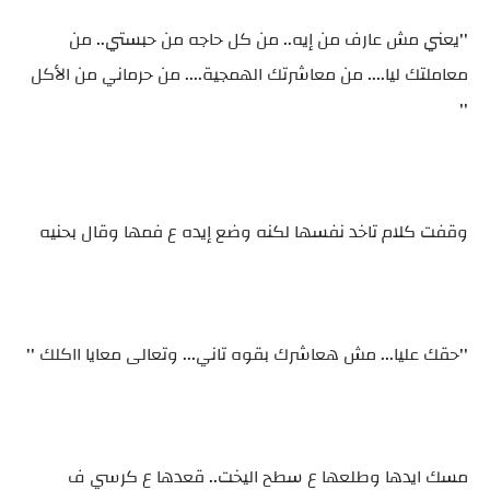
''يعني مش عارف من إيه.. من كل حاجه من حبستي.. من
معاملتك ليا.... من معاشرتك الهمجية.... من حرماني من الأكل
''
وقفت كلام تاخد نفسها لكنه وضع إيده ع فمها وقال بحنيه
''حقك عليا... مش هعاشرك بقوه تاني... وتعالى معايا ااكلك ''
مسك ايدها وطلعها ع سطح اليخت.. قعدها ع كرسي ف