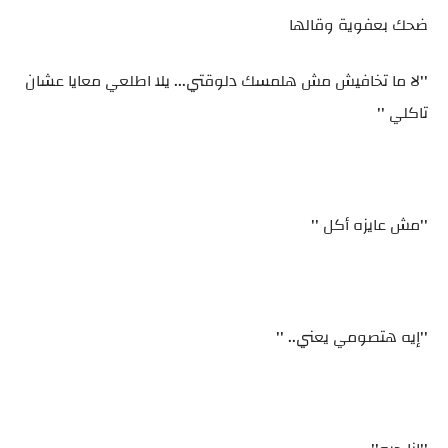
ضحك بعفوية وقالها
''لا ما تخافيش مش هلمسك دلوقتي... يلا اطلعي معايا عشان
تاكلي ''
''مش عايزه أكل ''
''إيه هتصومي يعني.. ''