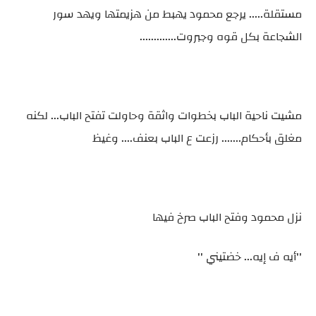
مستقلة..... يرجع محمود يهبط من هزيمتها ويهد سور
الشجاعة بكل قوه وجبروت.............
مشيت ناحية الباب بخطوات واثقة وحاولت تفتح الباب... لكنه
مغلق بأحكام....... رزعت ع الباب بعنف.... وغيظ
نزل محمود وفتح الباب صرخ فيها
''أيه ف إيه... خضتيني ''