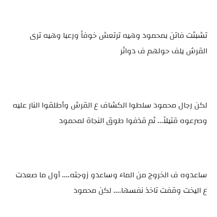
تشبثت فاتن بمحمود وهيه ترتعش خوفاً ورعبا وهيه ترى
القرش يلف حولهم ف دوائر
لكن رجال محمود سلطوا الكشاف ع القرش وأطلقوا النار عليه
وصرعوه قتيلاً... ثم قذفوا طوق النجاة لمحمود
ساعدوه ف الخروج من الماء وساعدو زوجته.... أول ما صعدت
ع اليخت وقفت تاخذ نفسها.... لكن محمود