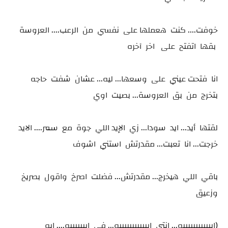
خوفت.... كنت هعملها على نفسي من الرعب.... العروسة
بقها اتفتح على اخر آخره
انا فتحت عيني على وسعها... ليه... عشان شفت حاجه
بتخرج من بق العروسة... بصيت اوي
لقتها أيد... ايد سودا... زي الإيد اللي جوة مع سمر.... الايد
خرجت... انا تعبت... مقدرتش استني اشوف
باقي اللي هيخرج... مقدرتش... فضلت اصرخ واقول بصريخ
وزعيق
(اييييييييييييه... انتي اييييييييييييه... في ايييييييه.... ايه