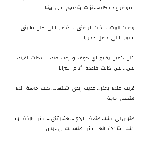
الموضوع ده كله.... نزلت بتصميم على بيتنا
وصلت البيت... دخلت اوضتي... الغضب اللي كان ماليني
بسبب اللي حصل لاخويا
كان كفيل يضيع اي خوف او رعب منها.... دخلت لقيتها...
بس... بس كانت قاعدة أدام المرايا
قربت منها بحذر... مديت إيدي شلتها.... كنت حاسة انها
هتعمل حاجة
هتبص لي مثلاً.. هتعض ايدي... هتحرقني... مش عارفة بس
كنت متأكدة انها مش هتسكت لي.. بس