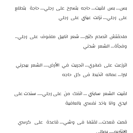
بس... بس لقيت... حاجه بتسرح على رجلي... حاجة بتطلع
على رجلي... نزلت عيني على رجلي
ملحقتش اتصدم كتير.... شعر انابيل ملفوف على رجلي..
وفجأة... الشعر شدني
اترزعت على ضهري... اتجريت في الأرض.... الشعر بيجرني
لبرا... عماله اتخبط فى كل حاجه
لقيت الشعر سابني ... اتفك من على رجلي.... سندت على
ايدي وانا باخد نفسي بالعافية
قمت قعدت... لقتها فى وشي... قاعدة على كرسي
الانتريه.... بصالي