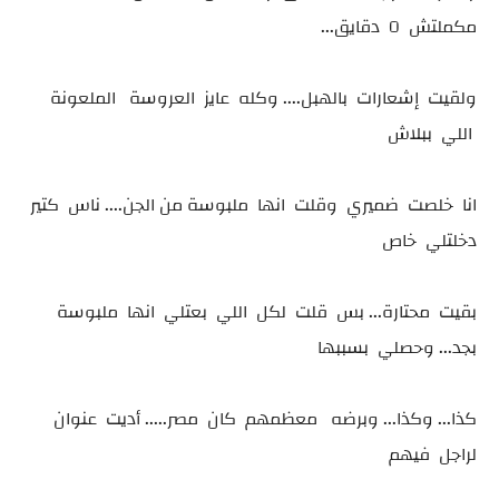
مكملتش ٥ دقايق...
ولقيت إشعارات بالهبل.... وكله عايز العروسة الملعونة
اللي ببلاش
انا خلصت ضميري وقلت انها ملبوسة من الجن.... ناس كتير
دخلتلي خاص
بقيت محتارة... بس قلت لكل اللي بعتلي انها ملبوسة
بجد... وحصلي بسببها
كذا... وكذا... وبرضه معظمهم كان مصر..... أديت عنوان
لراجل فيهم