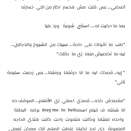
أصحابي... بس قلت مش هخسر اكتر من اللي خسرته
بعد ما حكيت له.... استني شوية ورد عليا
"طب ما اقولك على حاجة... سيبك من الشيوخ والدجالين...
ليه ما تخلصيش منها زي ما جاتلك"
" إيه.. قصدك ايه ما انا حرقتها ورمتها... بس رجعت سليمة
تاني"
"مقصدش كده... قصدي اعملي زي الأفلام... الموقف ده
انا شفته ف فيلم اسمهdrag me to hell برضه البطلة
واحده لعنتها وكانت هتموت راحت كانت هتدي الحاجه
الملعونة دي لحد لكنها غلطت المهم انك ممكن تعملي