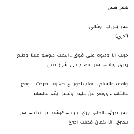
هس هس
عمر بص لى وقالي
(أجري)
جريت انا وهوه على فوق... الكلب هوهو علينا وطلع
يجري ورانا.... عمر اتصدم فى شئ خفي
واقف عالسلم... اتقلب اخويا ع ضهره... صرخت ... وقع
عالكلب... ووقع من عليه وفضل يقع عالسلم
عمر صرخ.... الكلب جري عليه.... هبشه من رجله... عمر
بيصرخ... انا كمان فضلت اصرخ