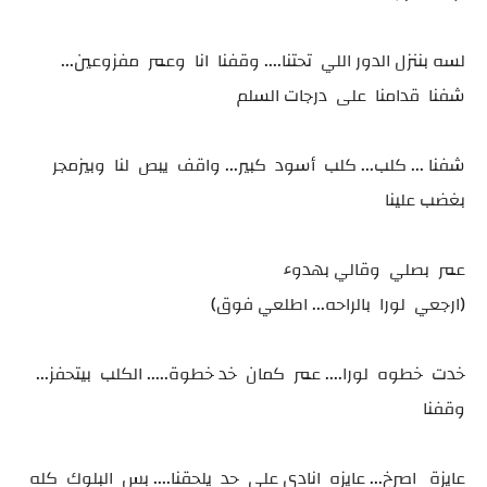
لسه بننزل الدور اللي تحتنا.... وقفنا انا وعمر مفزوعين...
شفنا قدامنا على درجات السلم
شفنا ... كلب... كلب أسود كبير... واقف يبص لنا وبيزمجر
بغضب علينا
عمر بصلي وقالي بهدوء
(ارجعي لورا بالراحه... اطلعي فوق)
خدت خطوه لورا.... عمر كمان خد خطوة..... الكلب بيتحفز...
وقفنا
عايزة اصرخ... عايزه انادي على حد يلحقنا.... بس البلوك كله