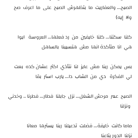
الصبح... والعفاريت ما بتظهرش الصبح على ما اعرف صح
ولا إيه)
كلنا سكتنا... كلنا خايفين من رد فعلها... العروسة ايوا
هي انا متأكدة انها مش هتسيبنا بالساهل
بس يمكن ربنا مش عايز لنا نتأذي اكتر عشان كده بعت
لي الفكرة دي من الشاب دا... يارب استر بقا
الصبح عمر مرحش الشغل... نزل جابلنا فطار... فطرنا .. وخدني
ونزلنا
ماما كانت خايفة... فضلت تدعيلنا ربنا يسترها معانا
نزلنا الدور بتاعنا