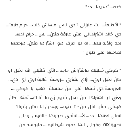
كده... أهديها لحد"
" لأ طبعاً... انت عايزني أاذي ناس ملهاش ذنب... حرام طبعآ...
دي خالد اشتراهالي مش عارفة منين... بس... حرام اديها
لحد وأذيه بيها.... اه لو اعرف هو اشتراها منين.. هرجعها
لصاحبها على طول "
" كوكي خطيبك ماشتراش حاجه... انتي قلتيلي انه بخيل او
كان بخيل اوي... ازاي يشتري عروسة غالية اوي زي دي...
العروسة دي تمنها اغلي من سلسلة دهب يا كوكي....
يعني لو اشتراها من محل قديم زي ما قالك... تمنها كان
هيبقي مش اقل من ٥٠٠ جنيه... وبعدين انا مش بقولك
انقلي لعنتها لحد... لأ... انشري صورتها عالفيس وعلى
تطبيقOIX وقولي انها دميه شيطانيه.... ملبوسه من