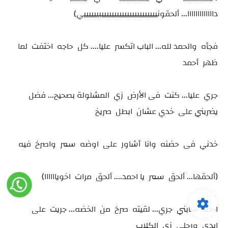
دااااااااااااا... ألحقونييييييييييييييييييييييبييييييي)
فجأه والحمد لله... الباب اتكسر عليا.... كل حاجه اختفت لما
ظهر أحمد
جري عليا... كنت فى الأرض زي المشلولة بصحيح... فضل
يضربني على خدي عشان ابطل صريخ
خدني فى حضنه وانا أشاور على اوضه سمر واصرخ فيه
(ألحقها... ألحق سمر يا احمد.... ألحق مرات اخوياااااا)
احمد سابني جري... لقيته صرخ من الخضه... جريت على
ايدي ورجلي زي الكلاب