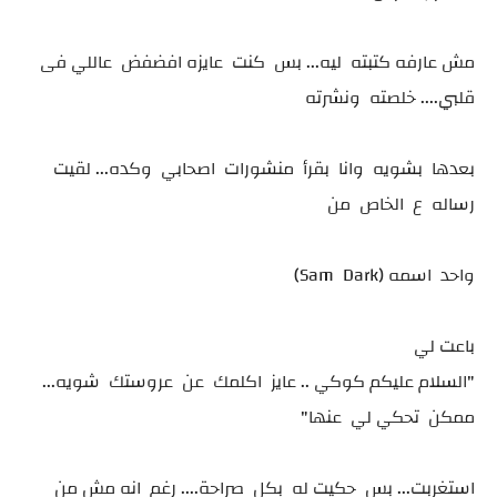
مش عارفه كتبته ليه... بس كنت عايزه افضفض عاللي فى
قلبي.... خلصته ونشرته
بعدها بشويه وانا بقرأ منشورات اصحابي وكده... لقيت
رساله ع الخاص من
واحد اسمه (Sam Dark)
باعت لي
"السلام عليكم كوكي .. عايز اكلمك عن عروستك شويه...
ممكن تحكي لي عنها"
استغربت... بس حكيت له بكل صراحة.... رغم انه مش من