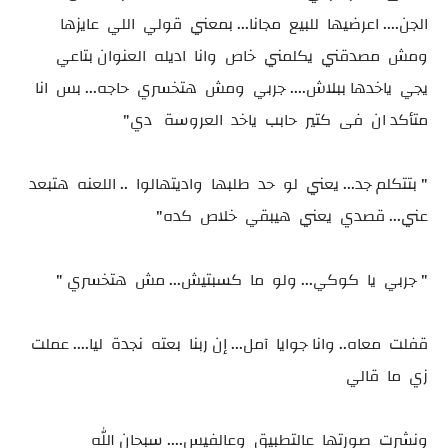
الجن.... اعرضيها للبيع مجانا... بمعني قولي اللي عايزها
ومش مصدقني يكلمني خاص وانا اديله العنوان بتاعي
يجي ياخدها ببلاش.... جربي ومش هتخسري حاجه... بس انا
متأكد ان فى كتير حابب ياخد العروسة دي"
" بتتكلم جد... يعني لو حد طلبها واديتهالوا .. اللعنه هتبعد
عني... قصدي يعني هيبقي خلاص كده"
" جربي يا كوكي... ولو ما كسبتيش... مش هتخسري "
قفلت معاه.. وانا جوايا آمل... إن ربنا بعته نجدة ليا.... عملت
زي ما قالي
ونشرت صورتها عالتطبيق وعالفيس.... سبحان الله