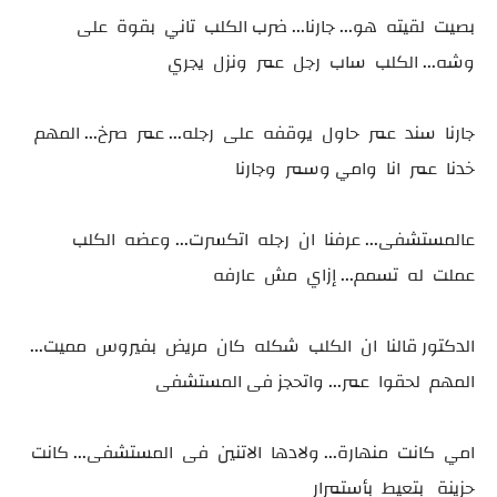
بصيت لقيته هو... جارنا... ضرب الكلب تاني بقوة على
وشه... الكلب ساب رجل عمر ونزل يجري
جارنا سند عمر حاول يوقفه على رجله... عمر صرخ... المهم
خدنا عمر انا وامي وسمر وجارنا
عالمستشفى... عرفنا ان رجله اتكسرت... وعضه الكلب
عملت له تسمم... إزاي مش عارفه
الدكتور قالنا ان الكلب شكله كان مريض بفيروس مميت...
المهم لحقوا عمر... واتحجز فى المستشفى
امي كانت منهارة... ولادها الاتنين فى المستشفى... كانت
حزينة بتعيط بأستمرار