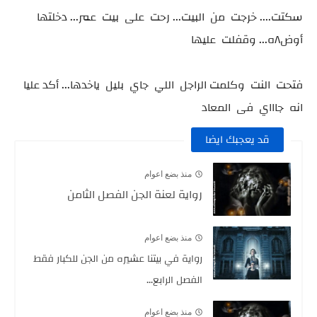
سكتت.... خرجت من البيت... رحت على بيت عمر... دخلتها
أوض٨ه... وقفلت عليها
فتحت النت وكلمت الراجل اللي جاي بليل ياخدها... أكد عليا
انه جاااي فى المعاد
قد يعجبك ايضا
منذ بضع اعوام
رواية لعنة الجن الفصل الثامن
منذ بضع اعوام
رواية في بيتنا عشيره من الجن للكبار فقط
الفصل الرابع...
منذ بضع اعوام