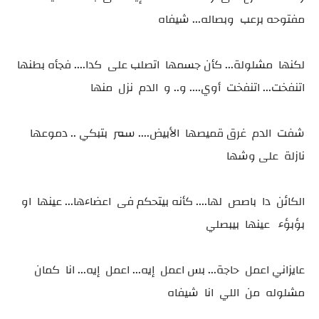
مفتوحه برعب وبصاله... شيفاه
لكنها مشلولة... كأن جسمها اتصلب على كدا.... فجأه بطنها
اتنفخت... اتنفخت أوي.... و.. و الدم نزل منها
شفت الدم غرق قميصها الأبيض.... سمر بتبكي .. دموعها
نازلة على وشها
الكائن دا باصص لها.... كأنه بيتحكم فى اعضاءها... عينها او
بؤبؤء عينها بيبصلي
عايزاني اعمل حاجة... بس اعمل إيه... اعمل إيه... انا كمان
مشلوله من اللي انا شيفاه