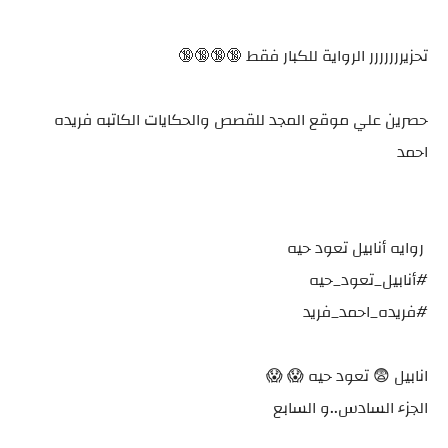
تحزيررررررر الرواية للكبار فقط 🔞🔞🔞🔞
حصرين علي موقع المجد للقصص والحكايات الكاتبه فريده
احمد
روايه أنابيل تعود حيه
#أنابيل_تعود_حيه
#فريده_احمد_فريد
انابيل 😨 تعود حيه 😱 😱
الجزء السادس..و السابع