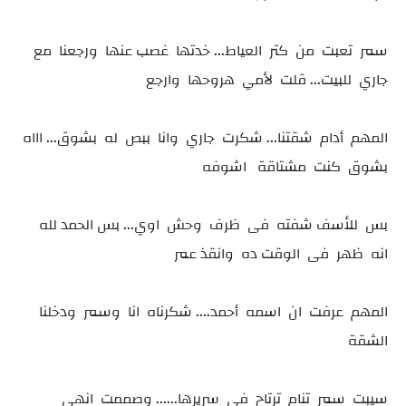
سمر تعبت من كتر العياط... خدتها غصب عنها ورجعنا مع
جاري للبيت... قلت لأمي هروحها وارجع
المهم أدام شقتنا... شكرت جاري وانا ببص له بشوق... اااه
بشوق كنت مشتاقة اشوفه
بس للأسف شفته فى ظرف وحش اوي... بس الحمد لله
انه ظهر فى الوقت ده وانقذ عمر
المهم عرفت ان اسمه أحمد.... شكرناه انا وسمر ودخلنا
الشقة
سيبت سمر تنام ترتاح فى سريرها...... وصممت انهي