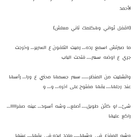
لأحمد
(ااقفل ثواني وهكلمك تاني معلش)
ما صبرتش اسمع رده... رميت التلفون ع السرير... وخرجت
جري ع اوضه سمر.... فتحت الباب
واتشليت من المنظر...... سمر جسمها محني ع ورا... رأسها
عند رجلها.... بقها مفتوح على آخره... و... و
شئ... او كائن طويل.... أصلع... وشه أسود... عينه صفرااااا...
راكع عليها
وشه المفزع فى وشها..... مادد إيده فى بقها.... عينها