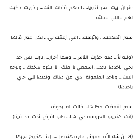
عنوان بيت عمر أخويا.... المهم قفلت النت... وخرجت حكيت
لهم عاللي عملته
سمر اتصدمت... واترعبت... امي زعقت لي... لكن عمر قالها
(وليه لأ... هيه حذرت الناس... وهما أحرار.... يارب بس حد
يجي ياخدها بجد.... اسمعي يا ملك انا بكره هخدك... ونرجع
البيت... وناخد الملعونة دي من هناك ونديها للي جاي
ياخدها)
سمر اتنفضت مكانها... قالت له بخوف
(انت هتجيب العروسه دي هنا... طب افرض أذت حد فينا)
(لا ان شاء الله مفيش حاجه هتحصل.... إحنا هنروح نجبها