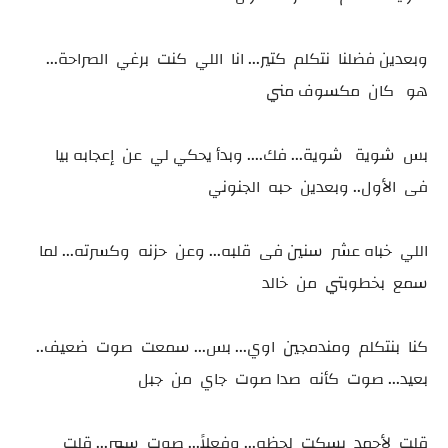
وبعدين فضلنا نتكلم كتير... انا اللي كنت برغي الصراحة...
هو كان مكسوف مني
بس شوية شوية... فك.... وبدأ يحكي لي عن إعجابه بيا
فى الأول.. وبعدين حبه الجنوني
اللي خباه عشر سنين فى قلبه... وعن حزنه وكسرته... لما
سمع بخطوبتي من خالد
كنا بنتكلم ومندمجين اوي... بس... سمعت صوت ضعيف..
بعيد... صوت كأنه صدا صوت جاي من جبل
قلت لأحمد يسكت لحظه... وفعلاً... صوت سمر... قلت