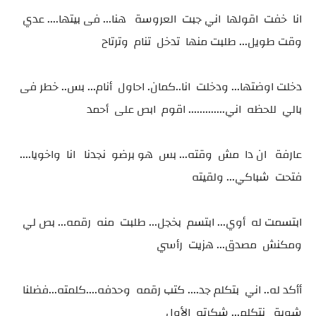
انا خفت اقولها اني جبت العروسة هنا... فى بيتها.... عدي
وقت طويل... طلبت منها تدخل تنام وترتاح
دخلت اوضتها... ودخلت انا..كمان. احاول أنام... بس.. خطر فى
بالي للحظه اني............. اقوم ابص على أحمد
عارفة ان دا مش وقته... بس هو برضو نجدنا انا واخويا....
فتحت شباكي... ولقيته
ابتسمت له أوي... ابتسم بخجل... طلبت منه رقمه... بص لي
ومكنش مصدق... هزيت رأسي
أأكد له.. اني بتكلم جد.... كتب رقمه وحدفه....كلمته...فضلنا
شوية نتكلم... شكرته الأول