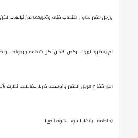
ورجل حقير يحاول اغتصاب فتاه وتجريدها من ثيابها... لكن ا
لم ينتظروا ليروا... ركض الاخان بكل شجاعه ورجوله... 
أمير قفز ع الرجل الحقير وأوسعه ضربا....فاطمه نظرت لأمي
(فاطمه...يانهار اسود...هوه انتي)