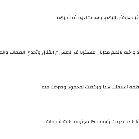
أخيه...ركض اليهم..وساعد اخيه ف ضربهم
د واخيه لانهم مدربان عسكريا ف الجيش ع القتال وتحدي الصعاب وال
...فاطمه استغلت هذا وركضت لمحمود وصرخت فيه
..فاطمه صرخت بأسمه كالمجنونه ظنت انه مات