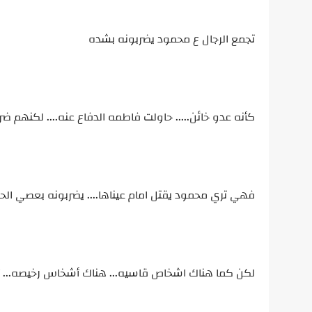
تجمع الرجال ع محمود يضربونه بشده
كأنه عدو خائن..... حاولت فاطمه الدفاع عنه.... لكنهم ضر
فهي تري محمود يقتل امام عيناها.... يضربونه بعصي الح
لكن كما هناك اشخاص قاسيه... هناك أشخاس رخيصه... أر