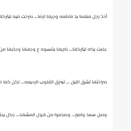
أخذ رجل منهما يد فاطمه وجرها ارضا... صرخت فيه ليتركها
عضت يداه ليتركها... ضربها بقسوه ع وجهها وجذبها من ح
صراختها تشق الليل ... تمزق القلوب الرحيمه... لكن كما 
وصل سعد وامير... وصدموا من هول المشهد... رجال يجت