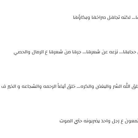
... لكنه تجاهل صراخها وبكاؤها
جابها... نزعه عن شعرها... جرها من شعرها ع الرمال والحصي
خلق الله الشر والبغض والكره... خلق أيضاً الرحمه والشجاعه و الخير 
معون ع رجل واحد يضربونه حتي الموت