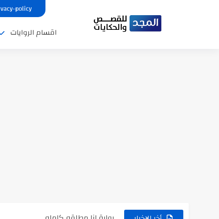
ivacy-policy
اقسام الروايات
نتينتيجة الثانوية العامة 2025 بالاسم ورقم الجلوس.. الرابط الرسمى للحصول...
رواية حماتي رمت اكلي كاملة
رواية انا مطلقه كامله
أخر الاخبار