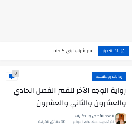
رواية حماتي رمت اكلي كاملة
رواية انا مطلقه كامله
رواية رجعت من السفر فجأه كامله
رواية بنتي اللي عندها 8 سنين بعتتلي رسالة على الموبايل...
سر شراب ابني كامله
أخر الاخبار
أجمل طريقة لإهداء دعاء مميز لمن تحب في ثوانٍ
0
استعلم الآن عن نتيجة الثانوية العامة 2026 برقم الجلوس والاسم
روايات رومانسيه
في الوقت اللي العالم فيه بيحاول يدور على هويته ،...
رواية الوجه الآخر للقمر الفصل الحادي
اللعب في سيكولوجية الراجل باسم الدين.. شيوخ التريند وصناعة وعي...
والعشرون والثاني والعشرون
المجد للقصص والحكايات
اخر تحديث :
منذ بضع اعوام
30 دقائق للقراءة