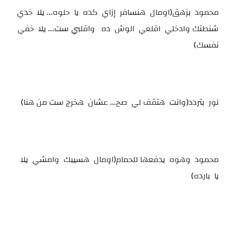
محمود بزهق(اومال هنسافر إزاي كده يا حلوه... يلا خدي
شنطتك وادخلي اقلعي الوش ده واقلبي ست... يلا خفي
نفسك)
نور بتردد(وانت هتقف لي صح... عشان هخرج ست من هنا)
محمود وهوه يدفعها للحمام(اومال هسيبك وامشي يلا
يا بارده)