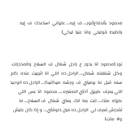
محمود بأندفاع(نور... ف إيه... عايزاني اساعدك ف إيه
بالظبط قوليلي وانا عنيا ليكي)
نور (محمود انا بدور ع راجل شغال ف السلاح والمخدرات
وكل شغلانه شمال... الراجل ده اللي انا اتربيت عنده كام
سنه قبل ما يرميني ف ورشه ميكانيكا... الراجل ده الوحيد
اللي يعرف طريق أختي الصغيره.... محمود انا بس اللي
عايزاه منك... انت بما انك يعني شغال ف السلاح... ما
تقدرش تعرف لي الراجل ده فين دلوقتي... و إذا كان عايش
ولا مات)