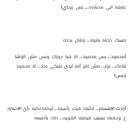
عارفه اني محشره.... بس ريحني)
مسك خدها بقوه... وقال بحده
(محمود... بس محمود... انا هنا جوزك وبس مش الباشا
بتاعك... نور... مش عايز أمد ايدي عليكي بجد... انا محمود
وبس)
أرادت الابتسام... لكنها هزت رأسها... تركها لكنه رأي الاحمرار
ع وجهها بسبب قبضته القويه... دلك بأصبعه