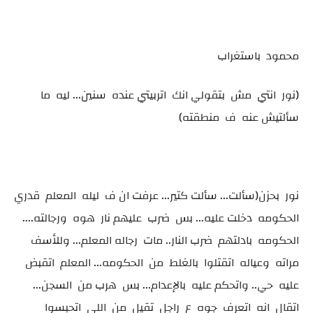
محمود باستغراب
(نور انتي مش بتقولي انك اتربيتي عنده سنين... ليه ما
سألتيش عنه ف منطقته)
نور بحزن(سألت... سألت كتير... عرفت ان ف ليله المعلم قدري
الحكومه دخلت عليه... بس ضرب عليهم نار هوه ورجالته....
الحكومه بادلتهم ضرب النار.. مات رجاله المعلم... وللأسف
مراته وعياله اتقتلوا بالغلط من الحكومه... المعلم اتقبض
عليه حي.. واتحكم عليه بالإعدام... بس هرب من السجن...
اتقال انه اتعرف جوه ع راجل تقيل من اللي اتحبسوا