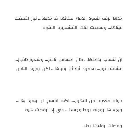
خدها برقه لتعود الدماء مكانها ف خديها... نور اغمضت
عيناها... وسمحت لتلك القشعريره المثيره
ان تنساب بداخلها... كان احساس ناعم... وشعور دافئ...
عشقته نور... محمود أراد أن يقبلها... لكن وجود الناس
حوله منعوه من التهور.... لكنه اقسم ان ينفرد بها...
ويجعلها زوجته روحا وجسدا... حتي إذا رفضت هيه
وفضلت بقاءها رجلا