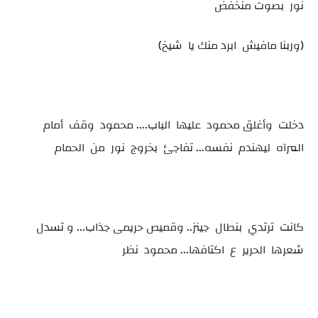
نور بصوت منخفض
(وربنا مافيش ابرد منك يا شيخ)
دخلت وأغلق محمود عليها الباب.... محمود وقف أمام
المرآه ليهندم نفسه... تفاجئ بخروج نور من الحمام
كانت ترتدي بنطال جينز.. وقميص حريمى جذاب... و تسدل
شعرها الحرير ع اكتافها... محمود نظر