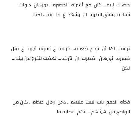
صعدت إليه... كان مع أسرته الصغيره .. نورهان حاولت
أقناعه بشتي الطرق ان يشهد ع ما رآه ... لكنه
توسل لها أن ترحم ضعفه... خوفه ع أسرته أجبره ع قتل
ضميره.. نورهان اضطرت ان تتركه... نهضت لتخرج من بيته...
لكن
فجأه اندفع باب البيت عليهم... دخل رجال ضخام... كان من
الواضح من هيئتهم... انهم عصابه ما