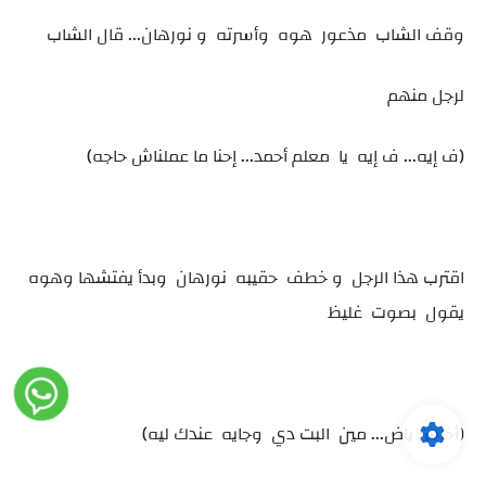
وقف الشاب مذعور هوه وأسرته و نورهان... قال الشاب
لرجل منهم
(ف إيه... ف إيه يا معلم أحمد... إحنا ما عملناش حاجه)
اقترب هذا الرجل و خطف حقيبه نورهان وبدأ يفتشها وهوه
يقول بصوت غليظ
(أخرس ياض... مين البت دي وجايه عندك ليه)