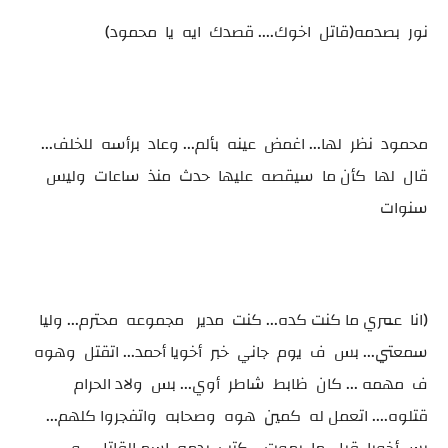
نور بصدمه(قاتل اخوك.... قصدك ايه يا محمود)
محمود نظر لها... اغمض عينه بألم... وعاد برأسه للخلف...
قال لها كأن ما سيقصه عليها حدث منذ ساعات وليس
سنوات
(انا عمري ما كنت كده... كنت مدير مجموعه محترم... وليا
سمعتي... بس ف يوم جاني خبر أخويا أحمد... اتقتل وهوه
ف مهمه ... كان ظابط شاطر أوي... بس ولاد الحرام
قتلوه.... اتعمل له كمين هوه وصحابه واتفجروا كلهم...