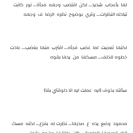
لها بأعجاب شديد... لكن اقتضب وجهه فجأة... نور كانت
تبادله النظرات... وتري بوضوح نظره الرضا ف وجهه
لكنها تعجبت لما غضب فجأه... اقترب منها بغضب... عادت
خطوه للخلف... مسكها من يدها بقوه
سألته بخوف (ايه عملت ايه انا دلوقتي بقا)
محمود وضع يده ع صدرها... نظرت له بفزع... لكنه مسك