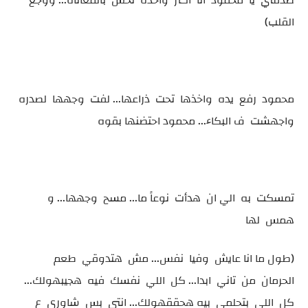
صدقني يا محمود انا اكتر واحده تحس بالمعاناه... ووجع
القلب)
محمود رفع يده واخذها تحت ذراعها... لفت وجهها لصدره
واجهشت ف البكاء... محمود احتضنها بقوه
تمسكت به الي ان هدأت نوعاً ما... مسح وجهها... و
همس لها
(طول ما انا عايش وفيا نفس... مش هتدوقي طعم
الحرمان من تاني ابدا... كل اللي نفسك فيه هجيبهولك...
كل اللي بتحلمي بيه هحققهولك... انتي بس شاوري ع