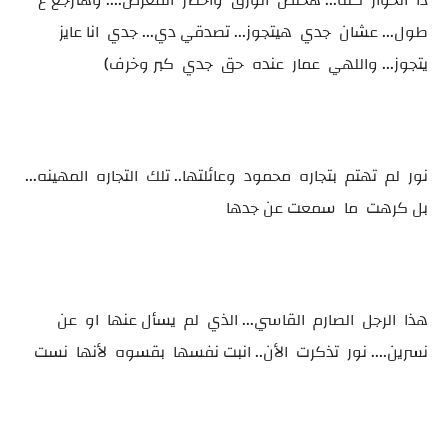
دا الحوار كله... هخلص الورق واحضر المعرض.... وهنرجع ع
طول... عشان جدي هيتجوز... تصدقي دي... جدي انا عايز
يتجوز... واللهي عمار عنده حق جدي كبر وخرف)
نور لم تهتم بتجاره محمود وعائلتها.. تلك التجاره المهينه...
بل كرهت ما سمعت عن جدها
هذا الرجل الصارم القاسي... الذي لم يسأل عنها او عن
نسرين.... نور تذكرت الأن.. انبت نفسها بقسوه لأنها نست