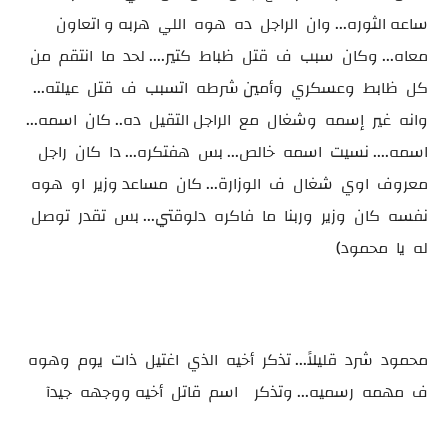
ساعه الثوره... وان الراجل ده هوه اللي هربه و اتعاون
معاه... وكان سبب ف قتل ظباط كتير.... لحد ما انتقم من
كل ظابط وعسكري وأمين شرطه اتسبب ف قتل عيلته...
وانه غير إسمه وشغال مع الراجل التقيل ده.. كان اسمه...
اسمه.... نسيت اسمه خالص... بس هفتكره... دا كان راجل
معروف اوي شغال ف الوزارة... كان مساعد وزير او هوه
نفسه كان وزير وربنا ما فاكره دلوقتي... بس تقدر توصل
له يا محمود)
محمود شرد قليلاً... تذكر أخيه الذي اغتيل ذات يوم وهوه
ف مهمه رسميه... وتذكر اسم قاتل أخيه ووجهه جيدآ