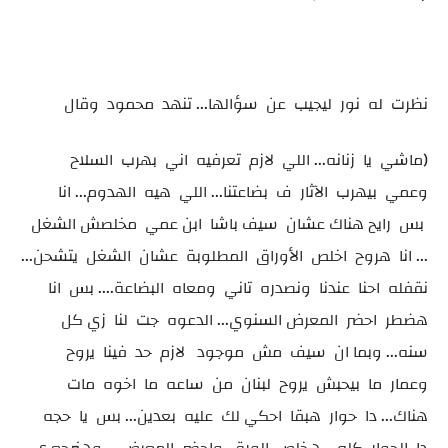
نظرت له نور ليجيب عن سؤالها... تنهد محمود وقال
(ماشي يا زنانه... اللي لازم تعرفيه اني بهرب السلاح
وعمي بيهرب الآثار ف بضاعتنا... اللي هيه الهدوم... انا
بس رايح هناك عشان سيف باشا ابن عمي مخلصش الشغل
... انا هروح اخلص الأوراق المطلوبة عشان الشغل يتشحن...
نقفله احنا عندنا ونصدره تاني ومعاه البضاعة.... بس انا
هضطر احضر المعرض السنوي... الدعوه جت لنا زي كل
سنه... وبما ان سيف مش موجود لازم حد فينا يروح
وعمار ما بيحبش يروح لبنان من ساعه ما اخوه مات
هناك... دا حوار هبقا احكي لك عليه بعدين... بس يا حجه