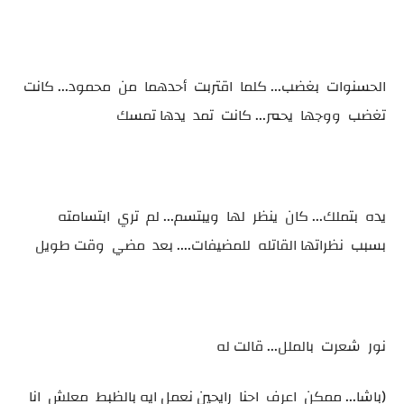
الحسنوات بغضب... كلما اقتربت أحدهما من محمود... كانت
تغضب ووجها يحمر... كانت تمد يدها تمسك
يده بتملك... كان ينظر لها ويبتسم... لم تري ابتسامته
بسبب نظراتها القاتله للمضيفات.... بعد مضي وقت طويل
نور شعرت بالملل... قالت له
(باشا... ممكن اعرف احنا رايحين نعمل ايه بالظبط معلش انا