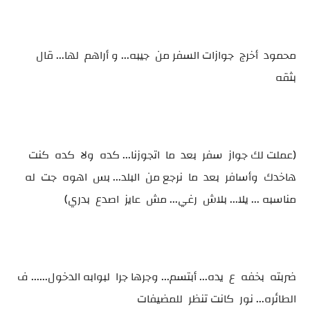
محمود أخرج جوازات السفر من جيبه... و أراهم لها... قال
بثقه
(عملت لك جواز سفر بعد ما اتجوزنا... كده ولا كده كنت
هاخدك وأسافر بعد ما نرجع من البلد... بس اهوه جت له
مناسبه ... يلا... بلاش رغي... مش عايز اصدع بدري)
ضربته بخفه ع يده... أبتسم... وجرها جرا لبوابه الدخول...... ف
الطائره... نور كانت تنظر للمضيفات