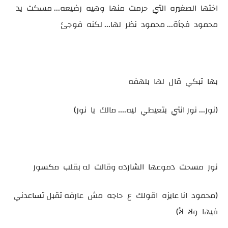
اختها الصغيره التي حرمت منها وهيه رضيعه... مسكت يد
محمود فجأة... محمود نظر لها... لكنه فوجئ
بها تبكي قال لها بلهفه
(نور... نور انتي بتعيطي ليه.... مالك يا نور)
نور مسحت دموعها الشارده وقالت له بقلب مكسور
(محمود انا عايزه اقولك ع حاجه مش عارفه تقبل تساعدني
فيها ولا لأ)