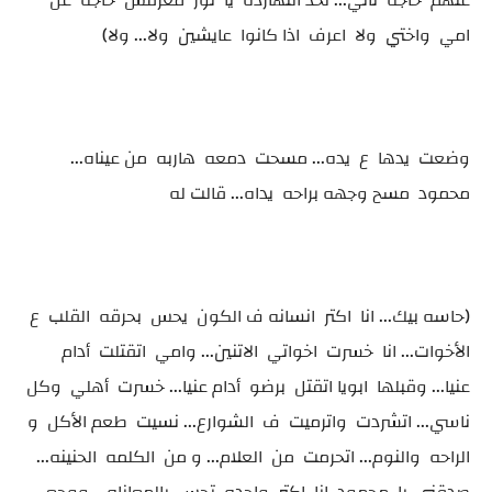
عنهم حاجه تاني... لحد النهارده يا نور معرفش حاجه عن
امي واختي ولا اعرف اذا كانوا عايشين ولا... ولا)
وضعت يدها ع يده... مسحت دمعه هاربه من عيناه...
محمود مسح وجهه براحه يداه... قالت له
(حاسه بيك... انا اكتر انسانه ف الكون يحس بحرقه القلب ع
الأخوات... انا خسرت اخواتي الاتنين... وامي اتقتلت أدام
عنيا... وقبلها ابويا اتقتل برضو أدام عنيا... خسرت أهلي وكل
ناسي... اتشردت واترميت ف الشوارع... نسيت طعم الأكل و
الراحه والنوم... اتحرمت من العلام... و من الكلمه الحنينه...