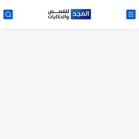
نتينتيجة الثانوية العامة 2025 بالاسم ورقم الجلوس.. الرابط الرسمى للحصول...