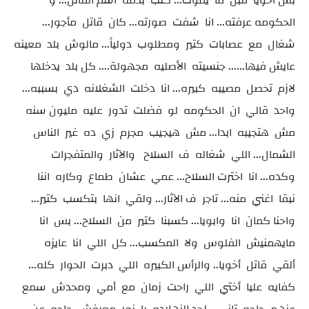
بس أخويا قبل ما يموت... كتب بدمه اسم القاتل... و
الحكومه عرفته... انا شفت صورته... كان قاتل مأجور...
شغال مع عصابات كتير ومطلوب دولياً... مالوش بلد معينه
عايش فيها...... جنسيته الأصليه مجهولة.... كل بلد يدخلها
لازم تحصل مصيبه كبيره... انا دخلت الشغلانه دي بسببه...
واحد قالي ان الحكومه لو فضلت تدور عليه مليون سنه
مش هتجيبه ابدا... مش هيجيب مجرم زي ده غير الناس
الشمال... اللي شغاله ف السلاح والآثار والمتفجرات
وكده... انا اخترت السلاح... عمي عشان طماع وكاره اننا
نبقا اغني منه... تاجر ف الآثار... ولقي انها بتكسب كتير...
واحنا كمان انا وابويا... كسبنا كتير من السلاح... بس انا
مايهمنيش الفلوس ولا المكسب... كل اللي انا عايزه
ألقي قاتل أخويا.. والرأس الكبيره اللي دبرت الحوار كله...
كفايه عليا أختي اللي راحت زمان مع أمي ومحدش سمع