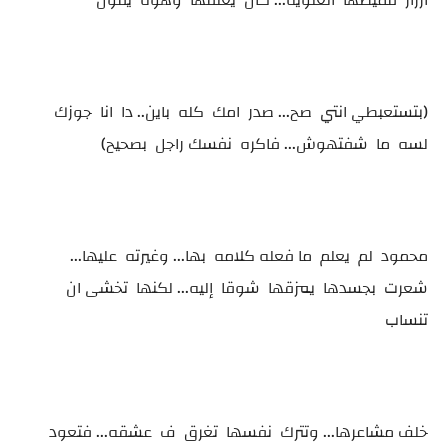
ازرار قميصها العلوية... كان يغلقها وهوه يقول
(بتستعبطي انتي صح... صدر امك كله باين.. دا انا جوزك
لسه ما شفتهوش... فاكره نفسك راجل بصحيح)
محمود لم يعلم ما فعله كلامه بها... وغيرته عليها...
شعرت بجسدها يمزقها شوقا إليه... لكنها تخشى ان
تنساب
خلف مشاعرها... وتترك نفسها تغرق ف عشقه... فتعود