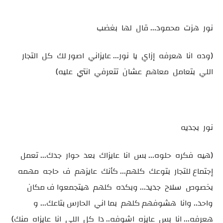
نور هزت محمود... قال لها بغضب
(وده انا هعرفه إزاي يا نور... عايزاني اصور لك كل التجار
اللي بتعامل معاهم عشان تتعرفي انتي عليه)
نور بجديه
(هيه فكره حلوه... بس انا عايزاك بعد حوار جدك... تعمل
إجتماع للتجار بتوعك كلهم... كأنك عايزهم ف حاجه مهمه
بخصوص سلاح جديد... وبكده كلهم هيتجمعوا ف مكان
واحد.. وانا هشوفهم كلهم بما اني الحارس بتاعك... و
هعرفه... انا بس عايزه اشوفه.. دا كل اللي انا عايزاه منك)