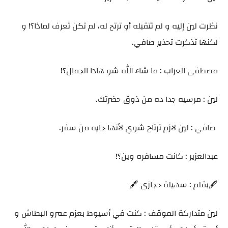
نظرت لين إليه و لم تتقبله أو ترتح له، لم تكن تعرف لماذا؟! و
لكنها تذكرت تحذير صافي.
مصطفى العراب : ما شاء الله شو هادا الجمال؟!
لين : مرسيه جدا ده من ذوق حضرتك.
صافي : لين لازم ترتاح شوي لأنها جايه من سفر.
عبدالعزير : كانت مسافره وين؟!
🖋️بقلم : سهيلة حجازى 🖋️
لين متداركة الموقف : كنت في أسيوط بعزم عمرو البطاش و