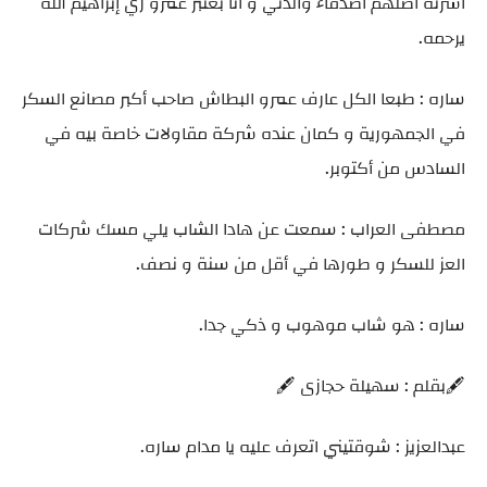
أسرته أصلهم أصدقاء والدتي و أنا بعتبر عمرو زي إبراهيم الله
يرحمه.
ساره : طبعا الكل عارف عمرو البطاش صاحب أكبر مصانع السكر
في الجمهورية و كمان عنده شركة مقاولات خاصة بيه في
السادس من أكتوبر.
مصطفى العراب : سمعت عن هادا الشاب يلي مسك شركات
العز للسكر و طورها في أقل من سنة و نصف.
ساره : هو شاب موهوب و ذكي جدا.
🖋️بقلم : سهيلة حجازى 🖋️
عبدالعزيز : شوقتيني اتعرف عليه يا مدام ساره.