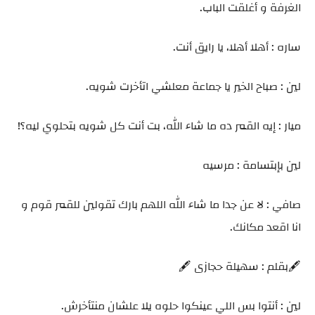
الغرفة و أغلقت الباب.
ساره : أهلا أهلا، يا رايق أنت.
لين : صباح الخير يا جماعة معلشي اتأخرت شويه.
ميار : إيه القمر ده ما شاء الله، بت أنت كل شويه بتحلوي ليه؟!
لين بإبتسامة : مرسيه
صافي : لا عن جدا ما شاء الله اللهم بارك تقولين للقمر قوم و
انا اقعد مكانك.
🖋️بقلم : سهيلة حجازى 🖋️
لين : أنتوا بس اللي عينكوا حلوه يلا علشان منتأخرش.