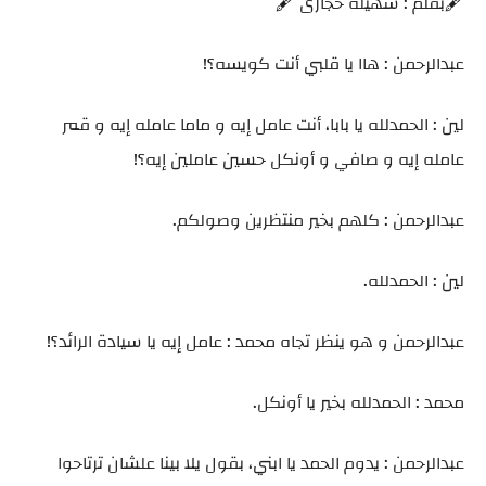
🖋️بقلم : سهيلة حجازى 🖋️
عبدالرحمن : هاا يا قلبي أنت كويسه؟!
لين : الحمدلله يا بابا، أنت عامل إيه و ماما عامله إيه و قمر
عامله إيه و صافي و أونكل حسين عاملين إيه؟!
عبدالرحمن : كلهم بخير منتظرين وصولكم.
لين : الحمدلله.
عبدالرحمن و هو ينظر تجاه محمد : عامل إيه يا سيادة الرائد؟!
محمد : الحمدلله بخير يا أونكل.
عبدالرحمن : يدوم الحمد يا ابني، بقول يلا بينا علشان ترتاحوا