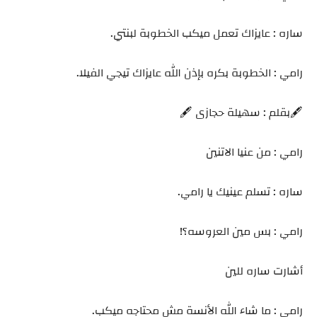
ساره : عايزاك تعمل ميكب الخطوبة لبنتي.
رامي : الخطوبة بكره بإذن الله عايزاك تيجي الفيلا.
🖋️بقلم : سهيلة حجازى 🖋️
رامي : من عنيا الاتنين
ساره : تسلم عينيك يا رامي.
رامي : بس مين العروسه؟!
أشارت ساره للين
رامي : ما شاء الله الأنسة مش محتاجه ميكب.