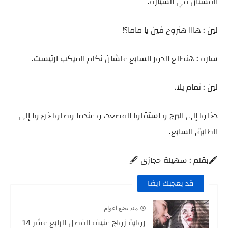
الفستان في السيارة.
لين : هااا هنروح فين يا ماما؟!
ساره : هنطلع الدور السابع علشان نكلم الميكب ارتيست.
لين : تمام يلا.
دخلوا إلى البرج و استقلوا المصعد، و عندما وصلوا خرجوا إلى
الطابق السابع.
🖋️بقلم : سهيلة حجازى 🖋️
قد يعجبك ايضا
منذ بضع اعوام
رواية زواج عنيف الفصل الرابع عشر 14