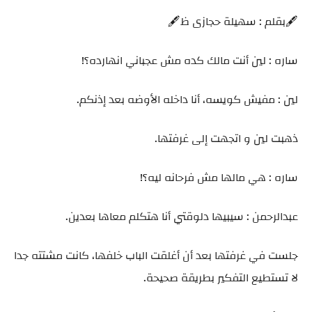
🖋️بقلم : سهيلة حجازى ظ🖋️
ساره : لين أنت مالك كده مش عجباني انهارده؟!
لين : مفيش كويسه، أنا داخله الأوضه بعد إذنكم.
ذهبت لين و اتجهت إلى غرفتها.
ساره : هي مالها مش فرحانه ليه؟!
عبدالرحمن : سيبيها دلوقتي أنا هتكلم معاها بعدين.
جلست في غرفتها بعد أن أغلقت الباب خلفها، كانت مشتته جدا
لا تستطيع التفكير بطريقة صحيحة.