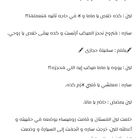
لين : كده خلاص يا ماما و لا في حاجه تانيه هنعملها؟!
ساره : هنروح نحجز الميكب أرتست و كده يبقى خلاص يا روحي.
🖋️بقلم : سهيلة حجازى 🖋️
لين : يووه يا ماما ميكب إيه اللي هحجزه؟!
ساره : معلشي يا قلبي لازم كده.
لين بمضض : حاضر يا مانا.
خلعت لين الفستان و قامت روميساء بوضعه في حقيبته و
أعطته للين، خرجت ساره و اتجهت إلى السيارة و وضعت