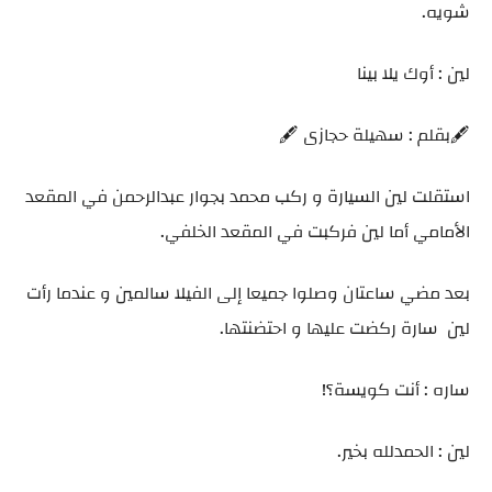
شويه.
لين : أوك يلا بينا
🖋️بقلم : سهيلة حجازى 🖋️
استقلت لين السيارة و ركب محمد بجوار عبدالرحمن في المقعد
الأمامي أما لين فركبت في المقعد الخلفي.
بعد مضي ساعتان وصلوا جميعا إلى الفيلا سالمين و عندما رأت
لين سارة ركضت عليها و احتضنتها.
ساره : أنت كويسة؟!
لين : الحمدلله بخير.