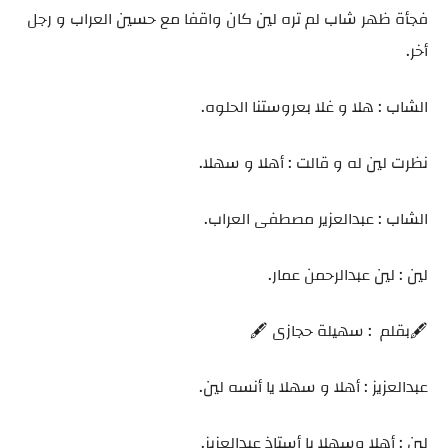
فجأة ظهر شاب لم تره لين كان واقفا مع حسين العراب و رجل
أخر.
الشاب : هلا و غلا بعروستنا الحلوه.
نظرت لين له و قالت : أهلا و سهلا.
الشاب : عبدالعزير مصطفى العراب.
لين : لين عبدالرحمن عمار.
🖋️بقلم : سهيلة حجازى 🖋️
عبدالعزيز : أهلا و سهلا يا أنسه لين.
لين : أهلا وسهلا يا أستاذ عبدالعزيز.