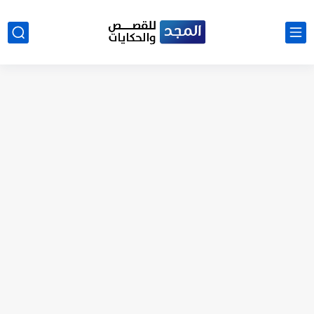
نتينتيجة الثانوية العامة 2025 بالاسم ورقم الجلوس.. الرابط الرسمى للحصول...
رواية حماتي رمت اكلي كاملة