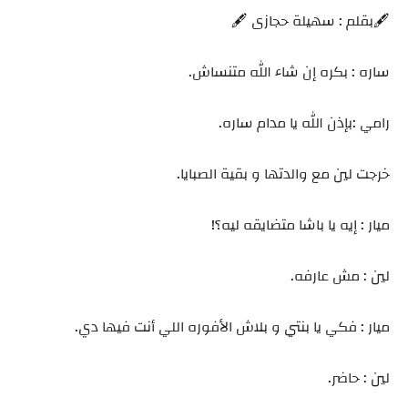
🖋️بقلم : سهيلة حجازى 🖋️
ساره : بكره إن شاء الله متنساش.
رامي :بإذن الله يا مدام ساره.
خرجت لين مع والدتها و بقية الصبايا.
ميار : إيه يا باشا متضايقه ليه؟!
لين : مش عارفه.
ميار : فكي يا بنتي و بلاش الأفوره اللي أنت فيها دي.
لين : حاضر.