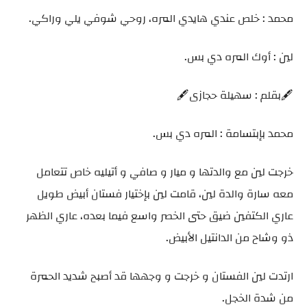
محمد : خلص عندي هايدي المره، روحي شوفي يلي وراكي.
لين : أوك المره دي بس.
🖋️بقلم : سهيلة حجازى🖋️
محمد بإبتسامة : المره دي بس.
خرجت لين مع والدتها و ميار و صافي و أتيليه خاص تتعامل
معه سارة والدة لين، قامت لين بإختيار فستان أبيض طويل
عاري الكتفين ضيق حتى الخصر واسع فيما بعده، عاري الظهر
ذو وشاح من الدانتيل الأبيض.
ارتدت لين الفستان و خرجت و وجهها قد أصبح شديد الحمرة
من شدة الخجل.