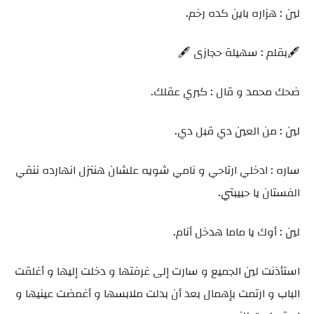
لين : هزاره باين كده رخم.
🖋️بقلم : سهيلة حجازى 🖋️
ضحك محمد و قال : كبري عقلك.
لين : من العين دي قبل دي.
ساره : ادخلي ارتاحي و نامي شويه علشان هننزل انهارده ننقي
الفستان يا حبيبتي.
لين : أوك يا ماما هدخل أنام.
استأذنت لين الجميع و سارت إلى غرفتها و دخلت إليها و أغلقت
الباب و ارتمت بإهمال بعد أن بدلت ملابسها و أغمضت عينيها و