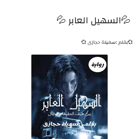
💦السهيل العابر 💦
💞بقلم :سهيلة حجازى 💞