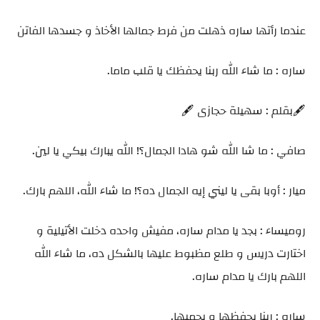
عندما رأتها ساره ذهلت من فرط جمالها الأخاذ و جسدها الفاتن
ساره : ما شاء الله ربنا يحفظك يا قلب ماما.
🖋️بقلم : سهيلة حجازى 🖋️
صافي : ما شا الله شو هادا الجمال؟! الله يبارك بيكي يا لين.
ميار : أوبا بقى يا ليني إيه الجمال ده؟! ما شاء الله، اللهم بارك.
روميساء : بجد يا مدام ساره، مفيش واحده دخلت الأتيلية و
اختارت دريس و طلع مظبوط عليها بالشكل ده، ما شاء الله
اللهم بارك يا مدام ساره.
ساره : ربنا يحفظها و يحميها.