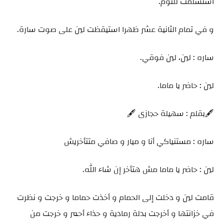
استسلمت للنوم.
و في تمام الثانية عشر ظهرا استيقظت لين على صوت سارة.
ساره : لين، لين فوقي.
لين : حاضر يا ماما.
🖋️بقلم : سهيلة حجازى 🖋️
ساره : مستنياكي أنا و ميار و صافي متتأخريش
لين : حاضر يا ماما مش هتأخر إن شاء الله.
قامت لين و دخلت إلى الحمام و أخذت حماما و خرجت و نظرت
في خزانتها و أخرجت بدلة رمادية و حذاء أحمر و خرجت من