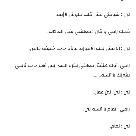
لين : شوفتي مش قلت ملوش لازمه.
ضحك رامي و قال : معلشي بقى العادات.
لين : أنا مش بحب الافوره، عايزه حاجه خفيفه خالص.
رامي :أوك هتفق معاكي بكره الصبح بس أهم حاجه تريحي
بشرتك يا أنسه......
لين : لين، لين عمار.
رامي : تمام يا أنسه لين.
لين : تمام.