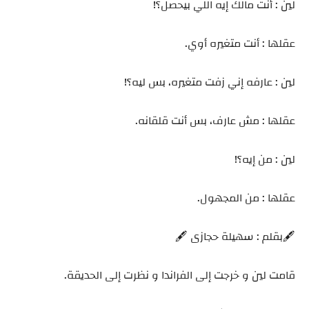
لين : أنت مالك إيه اللي بيحصل؟!
عقلها : أنت متغيره أوي.
لين : عارفه إني زفت متغيره، بس ليه؟!
عقلها : مش عارف، بس أنت قلقانه.
لين : من إيه؟!
عقلها : من المجهول.
🖋️بقلم : سهيلة حجازى 🖋️
قامت لين و خرجت إلى الفراندا و نظرت إلى الحديقة.