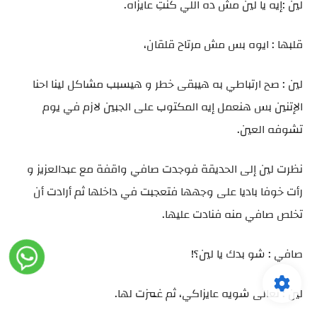
لين :إيه يا لين مش ده اللي كنتِ عايزاه.
قلبها : ايوه بس مش مرتاح قلقان،
لين : صح ارتباطي به هيبقى خطر و هيسبب مشاكل لينا احنا
الإتنين بس هنعمل إيه المكتوب على الجبين لازم في يوم
تشوفه العين.
نظرت لين إلى الحديقة فوجدت صافي واقفة مع عبدالعزيز و
رأت خوفا باديا على وجهها فتعجبت في داخلها ثم أرادت أن
تخلص صافي منه فنادت عليها.
صافي : شو بدك يا لين؟!
لين : تعالى شويه عايزاكي، ثم غمزت لها.